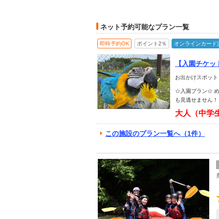
ネット予約可能なプラン一覧
即時予約OK
ポイント2％
オンラインカード
【入園チケッ
お出かけスポット
☆入園プラン☆ 
も見逃せません！
大人（中学
この施設のプラン一覧へ（1件）