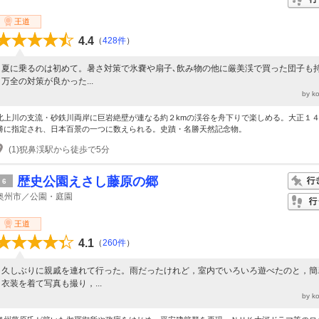
王道
4.4
（
428件
）
夏に乗るのは初めて。暑さ対策で氷嚢や扇子､飲み物の他に厳美渓で買った団子も
万全の対策が良かった...
by k
北上川の支流・砂鉄川両岸に巨岩絶壁が連なる約２kmの渓谷を舟下りで楽しめる。大正１
勝に指定され、日本百景の一つに数えられる。史蹟・名勝天然記念物。
(1)猊鼻渓駅から徒歩で5分
歴史公園えさし藤原の郷
6
奥州市／公園・庭園
王道
4.1
（
260件
）
久しぶりに親戚を連れて行った。雨だったけれど，室内でいろいろ遊べたのと，簡
衣装を着て写真も撮り，...
by k