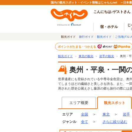
国内の観光スポット・イベント情報はじゃらんnet ～日本
こんにちは♪ゲストさん
じ
宿・ホテル
観光ガイド
旅行ガイド
観光ガイド
ご当地グル
ポイントがたまる・つかえる
観光ガイド
＞
東北の観光
＞
岩手の観光
＞
奥州・平
奥州・平泉・一関
世界遺産にも登録されている中尊寺金色堂は、奥
てしまうほどの繊細さと美しさを誇る。また、一
用された歴史公園えさし藤原の郷も旅行の際には
エリア概要
観光スポット
エリア
全国
＞
東北
＞
岩手
ジャンル
全て
＞
さらに絞り込む