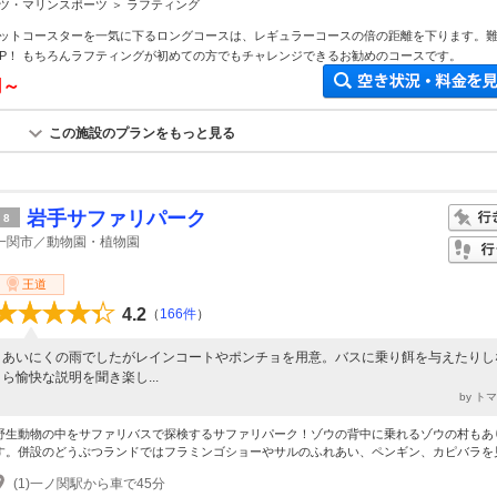
ツ・マリンスポーツ ＞ ラフティング
ットコースターを一気に下るロングコースは、レギュラーコースの倍の距離を下ります。
UP！ もちろんラフティングが初めての方でもチャレンジできるお勧めのコースです。
円～
この施設のプランをもっと見る
岩手サファリパーク
8
一関市／動物園・植物園
王道
4.2
（
166件
）
あいにくの雨でしたがレインコートやポンチョを用意。バスに乗り餌を与えたりし
ら愉快な説明を聞き楽し...
by ト
野生動物の中をサファリバスで探検するサファリパーク！ゾウの背中に乗れるゾウの村もあ
す。併設のどうぶつランドではフラミンゴショーやサルのふれあい、ペンギン、カピバラを見.
(1)一ノ関駅から車で45分