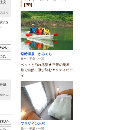
注文
[PR]
のんさん
渓流を
.
祭畤温泉 かみくら
奥州・平泉・一関
ペットと泊れる宿★平泉の奥座
敷で自然に飛び込むアクティビテ
ィ
を眺
noteさん
プラザイン水沢
奥州・平泉・一関