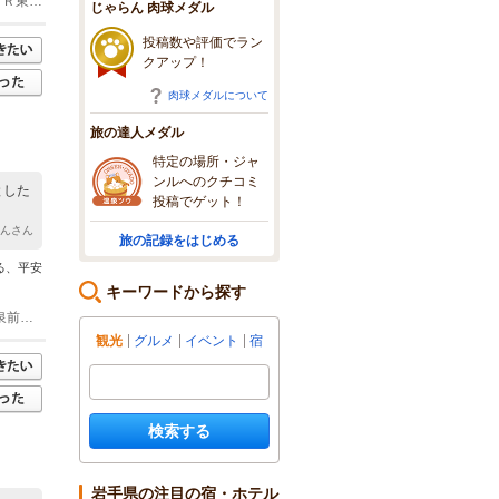
(1)東北自動車道平泉前沢ＩＣ 車 6分 3.4km 中尊寺参道入り口 徒歩 14分 0.7km ＪＲ東北本線平泉駅 バス 5分 岩手県交通一関前沢線 中尊寺バス停下車 中尊寺参道入り口 徒歩 14分 0.7km 東北自動車道平泉ＳＩＣ 車 5分 3.2km 中尊寺参道入り口 車 14分 0.7km
じゃらん 肉球メダル
投稿数や評価でラン
クアップ！
肉球メダルについて
旅の達人メダル
特定の場所・ジャ
ンルへのクチコミ
とした
投稿でゲット！
ゃんさん
旅の記録をはじめる
る、平安
キーワードから探す
(1)平泉駅 バス 5分 岩手県交通：一関前沢線 中尊寺バス停下車 東北自動車道平泉前沢ＩＣ 車 6分 3.4km 東北自動車道平泉ＳＩＣ 車 5分 3.2km
観光
グルメ
イベント
宿
検索する
岩手県の注目の宿・ホテル