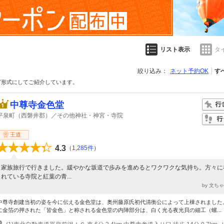
リスト表示
タ
絞り込み：
ネット予約OK
す
グ形式にしてご紹介しています。
中尊寺金色堂
平泉町（西磐井郡）／その他神社・神宮・寺院
王道
4.3
（
1,285件
）
家族旅行で行きました。緩やかな坂道で歩みを進めるとワクワクな気持ち。方々に
れている寺院と紅葉の青...
by 文ち
中尊寺創建当初の姿を今に伝える金色堂は、奥州藤原氏初代清衡公によって上棟されました
に金箔の押された「皆金色」と称される金色堂の内陣部分は、白く光る夜光貝の細工（螺...