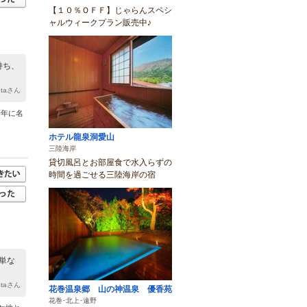
【１０％ＯＦＦ】じゃらんスペシ
ャルウィークプラン販売中♪
持ち、
otaさん
４年に名
ホテル龍泉洞愛山
三陸海岸
貸切風呂とお部屋食で水入らずの
時間を過ごせる三陸海岸の宿
単な
otaさん
花巻温泉郷 山の神温泉 優香苑
花巻･北上･遠野