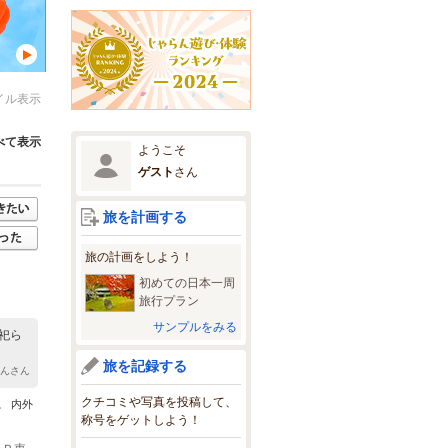
イル表示
べて表示
ようこそ
ゲスト
さん
旅を計画する
旅の計画をしよう！
初めての日本一周
旅行プラン
サンプルをみる
祀ら
旅を記録する
ゃんさん
クチコミや写真を投稿して、
。 内外
称号をゲットしよう！