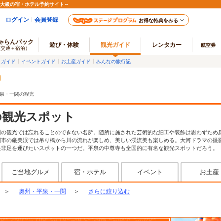
最大級の宿・ホテル予約サイト～
ログイン
会員登録
お得な特典をみる
ゃらんパック
遊び・体験
観光ガイド
レンタカー
航空券
（交通＋宿泊）
メガイド
イベントガイド
お土産ガイド
みんなの旅行記
泉・一関の観光
の観光スポット
州の観光では忘れることのできない名所。随所に施された芸術的な細工や装飾は思わずため
関市の厳美渓では吊り橋から川の流れが楽しめ、美しい渓流美も楽しめる。大河ドラマの撮
是非足を運びたいスポットの一つだ。平泉の中尊寺も全国的に有名な観光スポットだろう。
ご当地グルメ
宿・ホテル
イベント
お土産
＞
奥州・平泉・一関
＞
さらに絞り込む