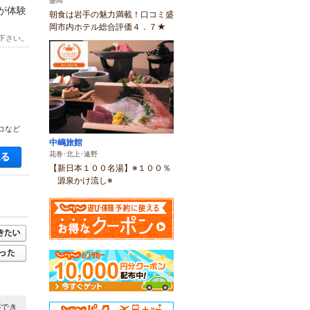
盛岡
が体験
朝食は岩手の魅力満載！口コミ盛
岡市内ホテル総合評価４．７★
下さい。
コなど
中嶋旅館
空き状況・料金を見る
花巻･北上･遠野
【新日本１００名湯】※１００％
源泉かけ流し※
ができ