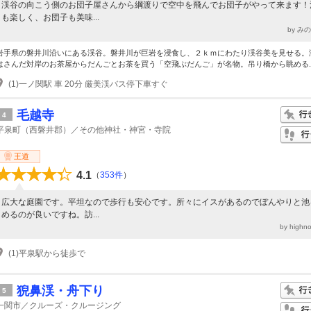
渓谷の向こう側のお団子屋さんから綱渡りで空中を飛んでお団子がやって来ます！
も楽しく、お団子も美味...
by み
岩手県の磐井川沿いにある渓谷。磐井川が巨岩を浸食し、２ｋｍにわたり渓谷美を見せる。
はさんだ対岸のお茶屋からだんごとお茶を買う「空飛ぶだんご」が名物。吊り橋から眺める..
(1)一ノ関駅 車 20分 厳美渓バス停下車すぐ
毛越寺
4
平泉町（西磐井郡）／その他神社・神宮・寺院
王道
4.1
（
353件
）
広大な庭園です。平坦なので歩行も安心です。所々にイスがあるのでぼんやりと池
めるのが良いですね。訪...
by high
(1)平泉駅から徒歩で
猊鼻渓・舟下り
5
一関市／クルーズ・クルージング