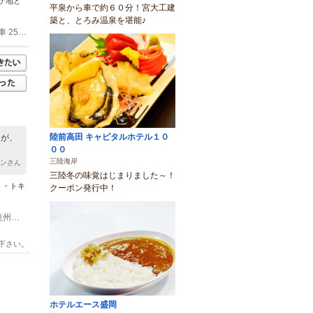
ケ地と
平泉から車で約６０分！宮大工建
築と、とろみ温泉を堪能♪
(1)東北新幹線 水沢江刺駅 車 15分 東北自動車道 水沢IC 車 15分 東北本線 水沢駅 車 25分 東北自動車道 奥州スマートIC 車 25分
陸前高田 キャピタルホテル１０
たが、
００
三陸海岸
リンさん
三陸冬の味覚はじまりました～！
験）・トキ
クーポン発行中！
(1)Club Frog's（クラブフロッグス）奥州ベース 東北道水沢インターチェンジ・奥州スマートインターチェンジ・国道4号線方面よりお越しのお客様、国道397号線を横手・胆沢方面に直進、栗駒焼石ほっとライン左折、つぶ沼キャンプ場の道路を挟んで左側の建物です。
下さい。
ホテルエース盛岡