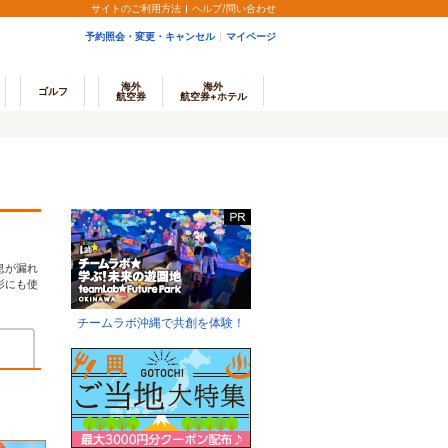
サイトのご利用方法
ヘルプ/問い合わせ
予約照会・変更・キャンセル
マイページ
海外
海外
ゴルフ
航空券
航空券+ホテル
息が漏れ
影にも使
チームラボ沖縄で共創を体験！