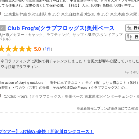
奥州藤原氏が築いた伽羅御所や政庁をはじめ、平安建築群を再現。ＮＨＫ大河ドラマ等のロ
しても使用され、歴史公園として保存公開。 【料金】 大人: 1000円 高校生: 800円 中学...
Club Frog’s(クラブフロッグス)奥州ベース
7
奥州市／カヌー・カヤック、ラフティング、サップ・SUP(スタンドアップ
パドル)
5.0
（
1件
）
今日ラフティングに家族で初チャレンジしました！ 台風の影響を心配していまし
空は快晴でラフティン...
by ミポ
The action of playing outdoors！「野外に出て遊ぶコト」 モノ（物）より大切なコト（体
（時間）・ワカツ（共有）の提供、それが私達Club Frog’s（クラブフロッグス）の...
※最新情報はプラン詳細画面にてご確認
グツアー】♪お勧め♪豪快！胆沢川ロングコース！