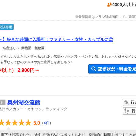
4300人
以上
※最新情報はプラン詳細画面にてご確認
決済専用
ト】好きな時間に入場可！ファミリー・女性・カップルに◎
・名所巡り ＞ 動物園・植物園
めずらしいサルたちと遊べるふれあい広場や カピバラ・ペンギン館、おしゃべり好きなイン
 岩手ならではのグルメやお土産探しを楽しもう♪
生以上）
2,900円～
奥州湖交流館
9
奥州市／カヌー・カヤック、ラフティング
5.0
（
4件
）
川下り最高でした。 途中で飛び込むスポットもあり、刺激的な時間を過ごすこと