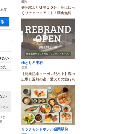
盛岡
盛岡駅より徒歩１０分！朝はゆっ
難易度
くりチェックアウト！朝食無料
空き状況・料金を見る
ゆとりろ雫石
雫石
【開業記念クーポン配布中】森の
広場と温熱の宿／愛犬との旅行も
なが
マトさん
りま
..
リッチモンドホテル盛岡駅前