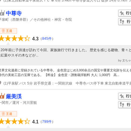
中尊寺
平泉町（西磐井郡）／その他神社・神宮・寺院
王道
4.3
（
845件
）
20年前に子供達が訪れて今回、家族旅行で行きました。 歴史を感じる建物、青々
紅葉やスギの木などが...
by 文ち
世界文化遺産に登録されている中尊寺。 金色堂はじめ3,000余点の国宝や重要文化財を伝え
時代の美術工芸の宝庫である。 【料金】 金色堂・讃衡蔵拝観料 大人: 1,000円 高...
厳美渓
一関市／運河・河川景観
王道
4.1
（
799件
）