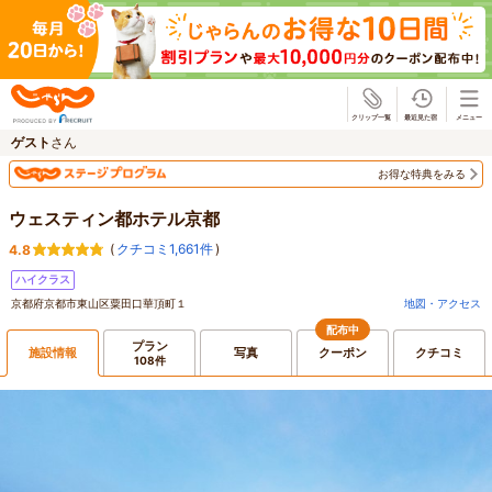
じゃらん
ゲスト
さん
お得な特典をみる
ウェスティン都ホテル京都
(
クチコミ1,661件
)
4.8
ハイクラス
京都府京都市東山区粟田口華頂町１
地図・アクセス
配布中
プラン
施設情報
写真
クーポン
クチコミ
108件