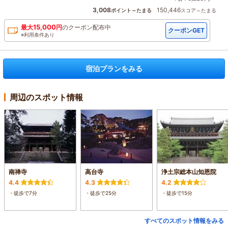
3,008
150,446
ポイント～たまる
スコア～たまる
15,000
最大
円
の
クーポン配布中
クーポンGET
※利用条件あり
宿泊プランをみる
周辺のスポット情報
南禅寺
高台寺
浄土宗総本山知恩院
4.4
4.3
4.2
・徒歩で7分
・徒歩で25分
・徒歩で15分
すべてのスポット情報をみる