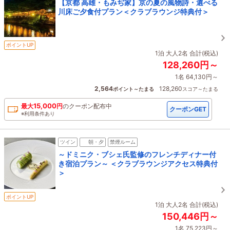
【京都 高雄・もみぢ家】京の夏の風物詩・選べる
川床ご夕食付プラン＜クラブラウンジ特典付＞
ポイントUP
1泊 大人2名 合計(税込)
128,260円～
1名 64,130円～
2,564
128,260
ポイント～たまる
スコア～たまる
15,000
最大
円
の
クーポン配布中
クーポンGET
※利用条件あり
ツイン
朝・夕
禁煙ルーム
～ドミニク・ブシェ氏監修のフレンチディナー付
き宿泊プラン～ ＜クラブラウンジアクセス特典付
＞
ポイントUP
1泊 大人2名 合計(税込)
150,446円～
1名 75,223円～