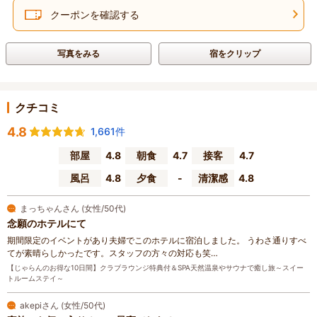
クーポンを確認する
写真をみる
宿をクリップ
クチコミ
4.8
1,661件
部屋
4.8
朝食
4.7
接客
4.7
風呂
4.8
夕食
-
清潔感
4.8
まっちゃんさん (女性/50代)
念願のホテルにて
期間限定のイベントがあり夫婦でこのホテルに宿泊しました。 うわさ通りすべ
てが素晴らしかったです。スタッフの方々の対応も笑…
【じゃらんのお得な10日間】クラブラウンジ特典付＆SPA天然温泉やサウナで癒し旅～スイー
トルームステイ～
akepiさん (女性/50代)