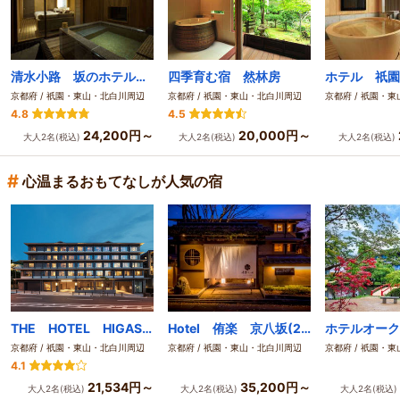
清水小路 坂のホテル京都
四季育む宿 然林房
ホテル 祇園
京都府 / 祇園・東山・北白川周辺
京都府 / 祇園・東山・北白川周辺
京都府 / 祇園・
4.8
4.5
24,200円～
20,000円～
大人2名(税込)
大人2名(税込)
大人2名(税込)
#
心温まるおもてなしが人気の宿
THE HOTEL HIGASHIYAMA KYOTO TOKYU, A Pan Pacific Hotel
Hotel 侑楽 京八坂(2022年12月15日開業)
京都府 / 祇園・東山・北白川周辺
京都府 / 祇園・東山・北白川周辺
京都府 / 祇園・
4.1
21,534円～
35,200円～
大人2名(税込)
大人2名(税込)
大人2名(税込)