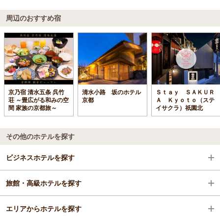
周辺のおすすめ宿
京乃宿 清水五条 呉竹
清水小路 坂のホテル
Ｓｔａｙ ＳＡＫＵＲ
荘 ～畳広がる和みの空
京都
Ａ Ｋｙｏｔｏ（ステ
間 家族の京都旅～
イサクラ）祇園北
その他のホテルを探す
ビジネスホテルを探す
旅館・高級ホテルを探す
京都府
エリアからホテルを探す
祇園・東山・北白川周辺
京都府