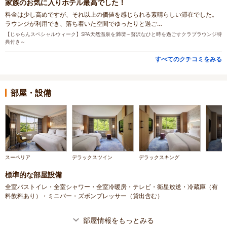
家族のお気に入りホテル最高でした！
料金は少し高めですが、それ以上の価値を感じられる素晴らしい滞在でした。
ラウンジが利用でき、落ち着いた空間でゆったりと過ご…
【じゃらんスペシャルウィーク】SPA天然温泉を満喫～贅沢なひと時を過ごすクラブラウンジ特
典付き～
すべてのクチコミをみる
部屋・設備
スーペリア
デラックスツイン
デラックスキング
標準的な部屋設備
全室バストイレ・全室シャワー・全室冷暖房・テレビ・衛星放送・冷蔵庫（有
料飲料あり）・ミニバー・ズボンプレッサー（貸出含む）
部屋情報をもっとみる