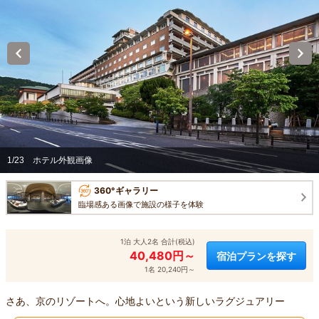
1/23
ホテル外観画像
360°ギャラリー
臨場感ある画像で施設の様子を体験
1泊 大人2名 合計(税込)
40,480円～
宿泊プランを探す
1名 20,240円～
さあ、京のリゾートへ。心地よいという新しいラグジュアリー