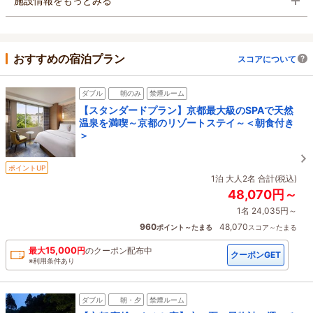
施設情報をもっとみる
おすすめの宿泊プラン
スコアについて
ダブル
朝のみ
禁煙ルーム
【スタンダードプラン】京都最大級のSPAで天然
温泉を満喫～京都のリゾートステイ～＜朝食付き
＞
ポイントUP
1泊 大人2名 合計(税込)
48,070円～
1名 24,035円～
960
48,070
ポイント～たまる
スコア～たまる
15,000
最大
円
の
クーポン配布中
クーポンGET
※利用条件あり
ダブル
朝・夕
禁煙ルーム