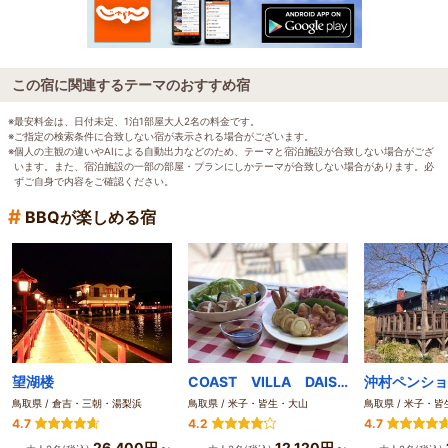
この宿に関連するテーマのおすすめ宿
※最安料金は、日付未定、1泊1部屋大人2名の料金です。
※ご指定の検索条件に合致しない宿が表示される場合がございます。
※個人の主観の違いやAIによる自動出力などのため、テーマと宿泊施設が合致しない場合がござ
います。また、宿泊施設の一部の部屋・プランにしかテーマが合致しない場合があります。必
ずご自身で内容をご確認ください。
#
BBQが楽しめる宿
望湖楼
COAST VILLA DAISEN
沖村ペンショ
鳥取県 / 倉吉・三朝・湯梨浜
鳥取県 / 米子・皆生・大山
鳥取県 / 米子・
4.7
4.2
4.7
26,400円～
12,120円～