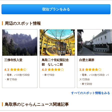
宿泊プランをみる
周辺のスポット情報
三佛寺投入堂
鳥取二十世紀梨記念
白壁土蔵群
館 なしっこ館
4.3
4.0
3.8
・電車、バス他で20分
・車で15分
・電車、バス他で25分 バ
・車で15分
スで25分
・車で20分
すべてのスポット情報をみる
鳥取県のじゃらんニュース関連記事