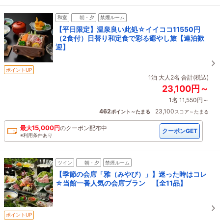
和室
朝・夕
禁煙ルーム
【平日限定】温泉良い此処☆イイココ11550円
（2食付）日替り和定食で彩る癒やし旅【連泊歓
迎】
ポイントUP
1泊 大人2名 合計(税込)
23,100円～
1名 11,550円～
462
23,100
ポイント～たまる
スコア～たまる
15,000
最大
円
の
クーポン配布中
クーポンGET
※利用条件あり
ツイン
朝・夕
禁煙ルーム
【季節の会席「雅（みやび）」】迷った時はコレ
☆当館一番人気の会席プラン 【全11品】
ポイントUP