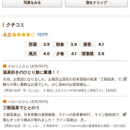
写真をみる
宿をクリップ
クチコミ
4.0
107件
部屋
3.9
朝食
3.9
接客
4.1
風呂
4.0
夕食
4.1
清潔感
3.9
かおりんさん (女性/50代)
温泉好きのひとり旅に最適！！
９泊、お世話になりました。お風呂は流石の日本屈指の名湯「三朝温泉」で､肌
触りの良い素敵なお湯でした。少し温めのお湯加減な…
【季節の会席「和（なごみ）」】湯治にもオススメ☆旬の味覚をご堪能下さい【全9品】
ハルハルさん (女性/50代)
三朝温泉でととのう
三朝温泉は、日本有数の放射能泉、ラドンの含有量NO.1。 ラドン熱気浴で、腰
痛もすっかり痛みが取れました！ ラドン温泉は、月…
【季節の会席「匠（たくみ）」】鳥取和牛・ノドグロetc☆山陰の厳選食材を堪能！【全12品】