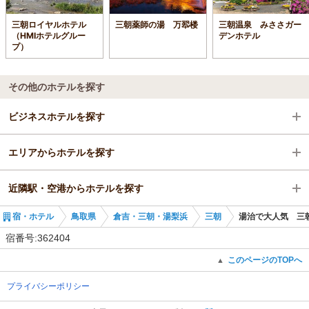
三朝ロイヤルホテル
三朝薬師の湯 万翆楼
三朝温泉 みささガー
（HMIホテルグルー
デンホテル
プ）
その他のホテルを探す
ビジネスホテルを探す
エリアからホテルを探す
鳥取県
近隣駅・空港からホテルを探す
倉吉・三朝・湯梨浜
鳥取県
宿・ホテル
鳥取県
倉吉・三朝・湯梨浜
三朝
湯治で大人気 三
倉吉駅
倉吉・三朝・湯梨浜
松崎駅
宿番号:362404
三朝
倉吉駅
このページのTOPへ
▲
プライバシーポリシー
倉吉駅