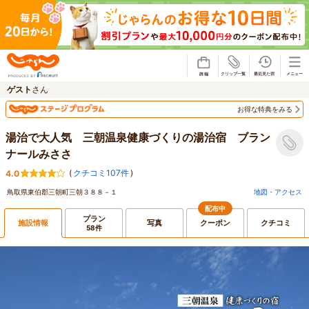
じゃらん
ゲスト
さん
お得な特典をみる
湯治で大人気 三朝温泉健康づくりの湯治宿 ブラン
ナールみささ
(
クチコミ107件
)
4.0
鳥取県東伯郡三朝町三朝３８８－１
地図・アクセス
配布中
プラン
施設情報
写真
クーポン
クチコミ
58件