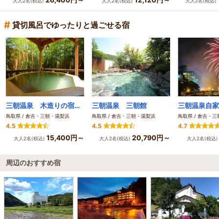
大人2名(税込)
大人2名(税込)
大人2名(税込)
#
貸切風呂でゆったりと過ごせる宿
三朝温泉 木造りの宿 橋津屋
三朝温泉 三朝館
鳥取県 / 倉吉・三朝・湯梨浜
鳥取県 / 倉吉・三朝・湯梨浜
鳥取県 / 倉吉・
4.5
4.5
4.7
15,400円～
20,790円～
大人2名(税込)
大人2名(税込)
大人2名(税込
周辺のおすすめ宿