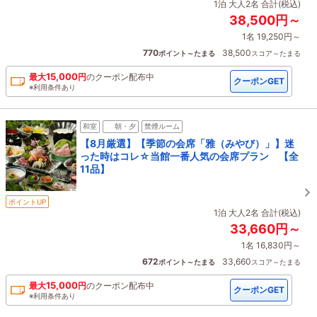
1泊 大人2名 合計(税込)
38,500円～
1名 19,250円～
770
38,500
ポイント～たまる
スコア～たまる
15,000
最大
円
の
クーポン配布中
クーポンGET
※利用条件あり
和室
朝・夕
禁煙ルーム
【8月厳選】【季節の会席「雅（みやび）」】迷
った時はコレ☆当館一番人気の会席プラン 【全
11品】
ポイントUP
1泊 大人2名 合計(税込)
33,660円～
1名 16,830円～
672
33,660
ポイント～たまる
スコア～たまる
15,000
最大
円
の
クーポン配布中
クーポンGET
※利用条件あり