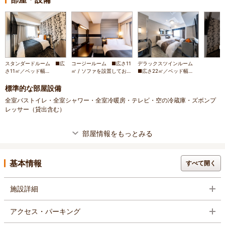
スタンダードルーム ■広
コージールーム ■広さ11
デラックスツインルーム
さ11㎡／ベッド幅
㎡ / ソファを設置してお
■広さ22㎡／ベッド幅
140cm×1台／ベッド下収
り、ゆっくりとお寛ぎいた
120cm×2台／ベッド下収
納あり
だけます。
納あり
標準的な部屋設備
全室バストイレ・全室シャワー・全室冷暖房・テレビ・空の冷蔵庫・ズボンプ
レッサー（貸出含む）
部屋情報をもっとみる
基本情報
すべて開く
施設詳細
アクセス・パーキング