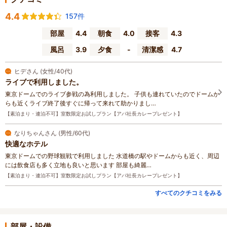
4.4
157件
部屋
4.4
朝食
4.0
接客
4.3
風呂
3.9
夕食
-
清潔感
4.7
ヒデさん (女性/40代)
ライブで利用しました。
東京ドームでのライブ参戦の為利用しました。 子供も連れていたのでドームか
らも近くライブ終了後すぐに帰って来れて助かりまし…
【素泊まり・連泊不可】室数限定お試しプラン【アパ社長カレープレゼント】
なりちゃんさん (男性/60代)
快適なホテル
東京ドームでの野球観戦で利用しました 水道橋の駅やドームからも近く、周辺
には飲食店も多く立地も良いと思います 部屋も綺麗…
【素泊まり・連泊不可】室数限定お試しプラン【アパ社長カレープレゼント】
すべてのクチコミをみる
部屋・設備