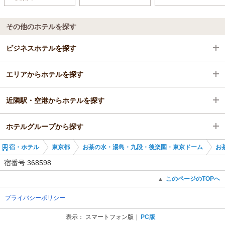
その他のホテルを探す
ビジネスホテルを探す
エリアからホテルを探す
東京都
近隣駅・空港からホテルを探す
お茶の水・湯島・九段・後楽園・東京ドーム
東京都
ホテルグループから探す
お茶の水・湯島・本郷
お茶の水・湯島・九段・後楽園・東京ドーム
水道橋駅
宿・ホテル
東京都
お茶の水・湯島・九段・後楽園・東京ドーム
お
水道橋駅
お茶の水・湯島・本郷
後楽園駅
全国のアパホテルズ＆リゾーツ
宿番号:368598
水道橋駅
春日駅
東京のアパホテルズ＆リゾーツ
このページのTOPへ
▲
プライバシーポリシー
九段下駅
アパホテル〈御茶ノ水駅北〉
表示：
スマートフォン版
PC版