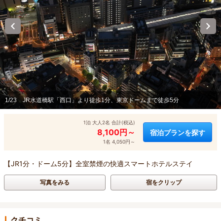
1/23
JR水道橋駅「西口」より徒歩1分、東京ドームまで徒歩5分
1泊 大人2名 合計(税込)
8,100円～
宿泊プランを探す
1名 4,050円～
【JR1分・ドーム5分】全室禁煙の快適スマートホテルステイ
写真をみる
宿をクリップ
クチコミ