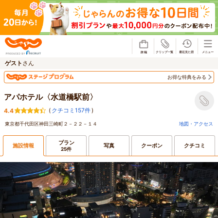
じゃらん
ゲスト
さん
お得な特典をみる
アパホテル〈水道橋駅前〉
(
クチコミ157件
)
4.4
東京都千代田区神田三崎町２－２２－１４
地図・アクセス
プラン
施設情報
写真
クーポン
クチコミ
25件