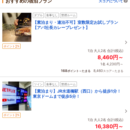
おすすめの宿泊プラン
スコアについて
ダブル
食事なし
禁煙ルーム
【素泊まり・連泊不可】室数限定お試しプラン
【アパ社長カレープレゼント】
2
ポイント
%
1泊 大人2名 合計(税込)
8,460円～
1名 4,230円～
168
8,460
ポイント～たまる
スコア～たまる
ツイン
食事なし
禁煙ルーム
【素泊まり】JR水道橋駅（西口）から徒歩1分！
東京ドームまで徒歩5分！
2
ポイント
%
1泊 大人2名 合計(税込)
16,380円～