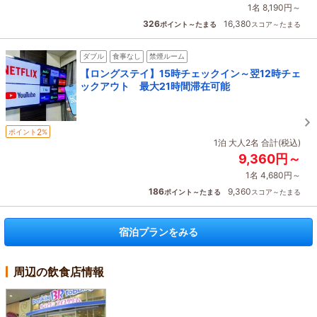
1名 8,190円～
326
16,380
ポイント～たまる
スコア～たまる
ダブル
食事なし
禁煙ルーム
【ロングステイ】15時チェックイン～翌12時チェ
ックアウト 最大21時間滞在可能
2
ポイント
%
1泊 大人2名 合計(税込)
9,360円～
1名 4,680円～
186
9,360
ポイント～たまる
スコア～たまる
宿泊プランをみる
周辺の飲食店情報