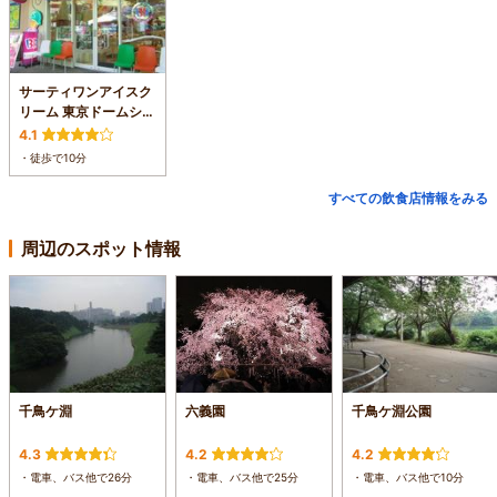
サーティワンアイスク
リーム 東京ドームシテ
ィ ラクーア店
4.1
・徒歩で10分
すべての飲食店情報をみる
周辺のスポット情報
千鳥ケ淵
六義園
千鳥ケ淵公園
4.3
4.2
4.2
・電車、バス他で26分
・電車、バス他で25分
・電車、バス他で10分