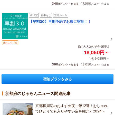
340
17,000
ポイント～たまる
スコア～たまる
和洋室
食事なし
禁煙ルーム
【早割30】早期予約でお得に宿泊！！
2
ポイント
%
1泊 大人2名 合計(税込)
18,050円～
1名 9,025円～
360
18,050
ポイント～たまる
スコア～たまる
宿泊プランをみる
京都府のじゃらんニュース関連記事
京都駅周辺のおすすめ夜ご飯12選！おしゃれ
でひとりでも入りやすい店を紹介＜2024＞