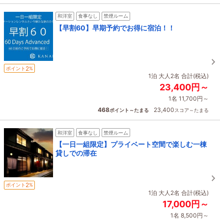
和洋室
食事なし
禁煙ルーム
【早割60】早期予約でお得に宿泊！！
2
ポイント
%
1泊 大人2名 合計(税込)
23,400円～
1名 11,700円～
468
23,400
ポイント～たまる
スコア～たまる
和洋室
食事なし
禁煙ルーム
【一日一組限定】プライベート空間で楽しむ一棟
貸しでの滞在
2
ポイント
%
1泊 大人2名 合計(税込)
17,000円～
1名 8,500円～