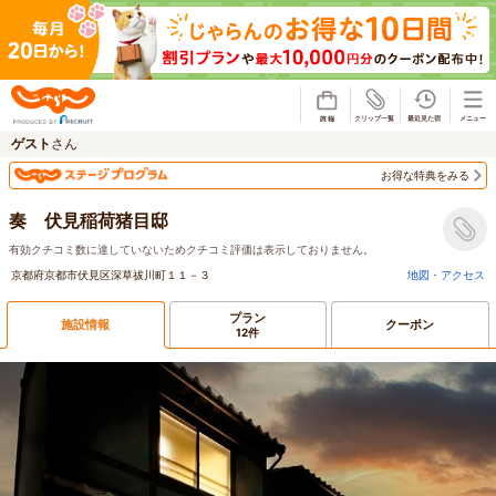
じゃらん
ゲスト
さん
お得な特典をみる
奏 伏見稲荷猪目邸
有効クチコミ数に達していないためクチコミ評価は表示しておりません。
京都府京都市伏見区深草祓川町１１－３
地図・アクセス
プラン
施設情報
クーポン
12件