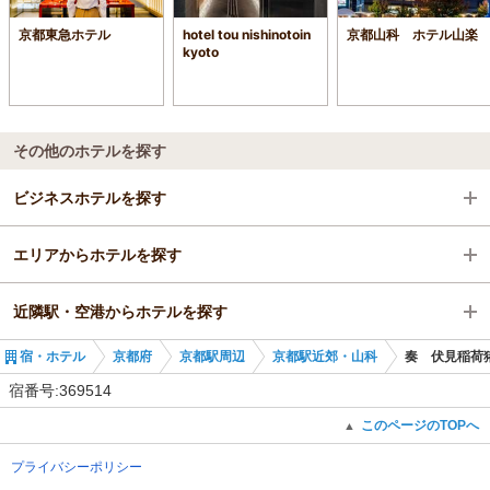
京都東急ホテル
hotel tou nishinotoin
京都山科 ホテル山楽
kyoto
その他のホテルを探す
ビジネスホテルを探す
エリアからホテルを探す
京都府
近隣駅・空港からホテルを探す
京都駅周辺
京都府
宿・ホテル
京都府
京都駅周辺
京都駅近郊・山科
奏 伏見稲荷
京都駅近郊・山科
京都駅周辺
稲荷駅
宿番号:369514
稲荷駅
京都駅近郊・山科
伏見稲荷駅
このページのTOPへ
▲
プライバシーポリシー
稲荷駅
龍谷大前深草駅