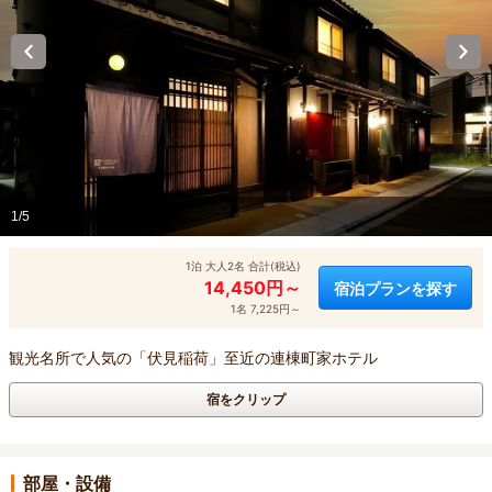
1/5
1泊 大人2名 合計(税込)
14,450円～
宿泊プランを探す
1名 7,225円～
観光名所で人気の「伏見稲荷」至近の連棟町家ホテル
宿をクリップ
部屋・設備