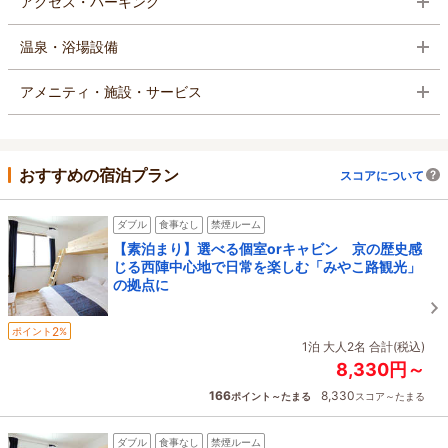
アクセス・パーキング
温泉・浴場設備
アメニティ・施設・サービス
おすすめの宿泊プラン
スコアについて
ダブル
食事なし
禁煙ルーム
【素泊まり】選べる個室orキャビン 京の歴史感
じる西陣中心地で日常を楽しむ「みやこ路観光」
の拠点に
2
ポイント
%
1泊 大人2名 合計(税込)
8,330円～
166
8,330
ポイント～たまる
スコア～たまる
ダブル
食事なし
禁煙ルーム