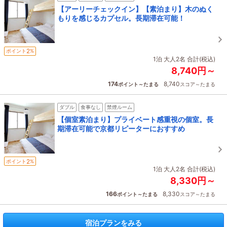
【アーリーチェックイン】【素泊まり】木のぬく
もりを感じるカプセル。長期滞在可能！
2
ポイント
%
1泊 大人2名 合計(税込)
8,740円～
174
8,740
ポイント～たまる
スコア～たまる
ダブル
食事なし
禁煙ルーム
【個室素泊まり】プライベート感重視の個室。長
期滞在可能で京都リピーターにおすすめ
2
ポイント
%
1泊 大人2名 合計(税込)
8,330円～
166
8,330
ポイント～たまる
スコア～たまる
宿泊プランをみる