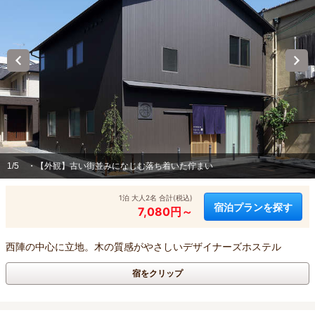
1/5
・【外観】古い街並みになじむ落ち着いた佇まい
1泊 大人2名 合計(税込)
宿泊プランを探す
7,080円～
西陣の中心に立地。木の質感がやさしいデザイナーズホステル
宿をクリップ