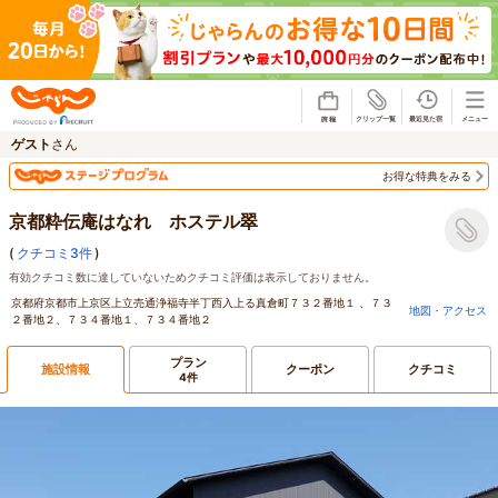
じゃらん
ゲスト
さん
お得な特典をみる
京都粋伝庵はなれ ホステル翠
(
クチコミ3件
)
有効クチコミ数に達していないためクチコミ評価は表示しておりません。
京都府京都市上京区上立売通浄福寺半丁西入上る真倉町７３２番地１ 、７３
地図・アクセス
２番地２、７３４番地１、７３４番地２
プラン
施設情報
クーポン
クチコミ
4件