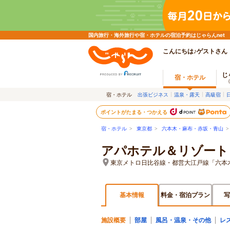
国内旅行・海外旅行や宿・ホテルの宿泊予約はじゃらんnet
こんにちは♪ゲストさん
じ
宿・ホテル
宿・ホテル
出張ビジネス
温泉・露天
高級宿
ポイントがたまる・つかえる
宿・ホテル
>
東京都
>
六本木・麻布・赤坂・青山
アパホテル＆リゾート
東京メトロ日比谷線・都営大江戸線「六本
基本情報
料金・宿泊プラン
写
施設概要
部屋
風呂・温泉・その他
レ