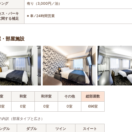
キング
有り（3,000円／泊）
セス・パーキ
※ 車 ⁄ 24時間営業
に関する補足
屋・部屋施設
室
和室
和洋室
その他
総部屋数
6室
0室
0室
0室
696室
の内訳（部屋タイプと広さ）
ングル
ダブル
ツイン
スイート