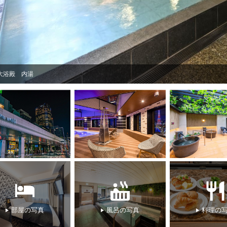
大浴殿 内湯
部屋の写真
風呂の写真
料理の