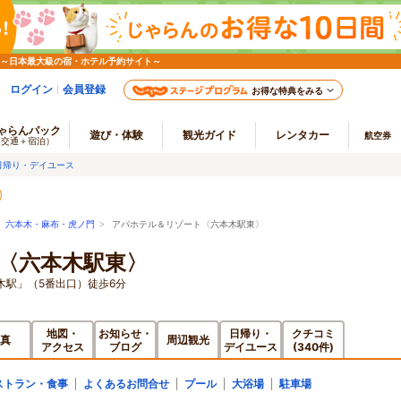
 ～日本最大級の宿・ホテル予約サイト～
ログイン
会員登録
お得な特典をみる
ゃらんパック
遊び・体験
観光ガイド
レンタカー
航空券
（交通＋宿泊）
日帰り・デイユース
>
六本木・麻布・虎ノ門
> アパホテル＆リゾート〈六本木駅東〉
〈六本木駅東〉
木駅」（5番出口）徒歩6分
地図・
お知らせ・
日帰り・
クチコミ
真
周辺観光
アクセス
ブログ
デイユース
(340件)
ストラン・食事
よくあるお問合せ
プール
大浴場
駐車場