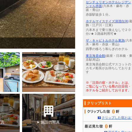
センチュリオンホテルレジデン
シャル赤坂
(六本木・麻布・赤
坂・青山)
赤坂駅徒歩１分。
ホテルマイステイズ清澄白河
(
飾・江戸川・江東)
六本木まで乗り換えなしで２０
分♪★３路線利用可★
ザ・キャピトルホテル東急
(六
3
/
5
東京タワー
木・麻布・赤坂・青山)
四季の移ろう和らぎのホテル
東京海員会館
(銀座・日本橋・
京駅周辺)
東京海員会館公式マスコットの
カモメ船長がお待ちしておりま
す
※「注目の宿・ホテル」とは、
ご覧になっている県の注目宿・
ホテルをご紹介しております。
クリップリスト
0
クリップした宿とは
写真
施設の写真
0