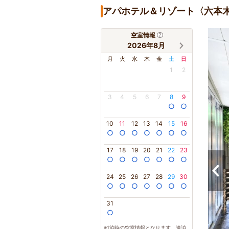
アパホテル＆リゾート〈六本
空室情報
2026年8月
月
火
水
木
金
土
日
1
2
3
4
5
6
7
8
9
○
○
10
11
12
13
14
15
16
○
○
○
○
○
○
○
17
18
19
20
21
22
23
○
○
○
○
○
○
○
24
25
26
27
28
29
30
○
○
○
○
○
○
○
31
○
※1泊時の空室情報となります。連泊