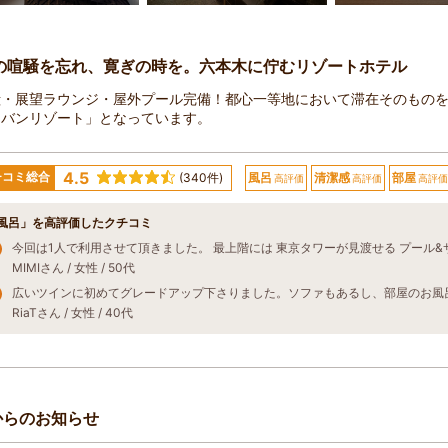
の喧騒を忘れ、寛ぎの時を。六本木に佇むリゾートホテル
殿・展望ラウンジ・屋外プール完備！都心一等地において滞在そのもの
ーバンリゾート」となっています。
4.5
チコミ総合
(340件)
風呂
清潔感
部屋
高評価
高評価
高評価
風呂」を高評価したクチコミ
MIMIさん / 女性 / 50代
RiaTさん / 女性 / 40代
からのお知らせ