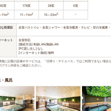
92室
176室
28室
0室
2
2
2
-
～11m
11～11m
15～23m
的な部屋設
全室バストイレ・全室シャワー・全室冷暖房・テレビ・空の冷蔵庫・
ターネット
全室対応
[接続方法] 有線LAN/無線LAN
[PC貸し出し] なし
[インターネット接続] 無料
情報に記載の設備やサービスは、「日帰り・デイユース」ではご利用できない場合
のプラン内容をご確認ください。
泉・風呂