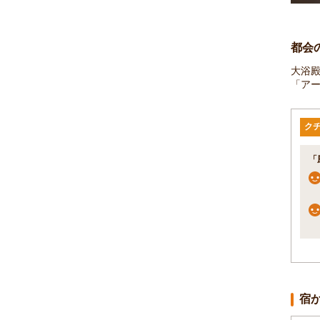
都会
大浴
「ア
ク
「
宿