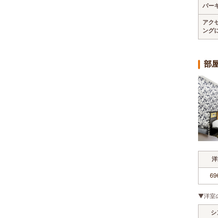
パー
アク
ング
部
洋
69
▼洋室
シ