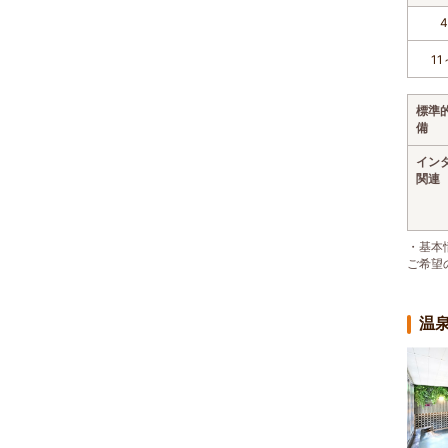
4
11
標準
備
イン
関連
・基本
ご希望
温