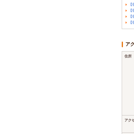
【
【
【
【
ア
住所
アク