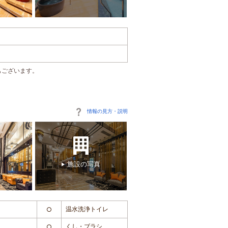
もございます。
情報の見方・説明
施設の写真
温水洗浄トイレ
○
くし・ブラシ
○