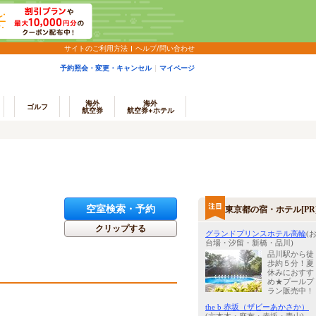
サイトのご利用方法
ヘルプ/問い合わせ
予約照会・変更・キャンセル
マイページ
海外
海外
ゴルフ
航空券
航空券+ホテル
空室検索・予約
東京都の宿・ホテル[PR
クリップする
グランドプリンスホテル高輪
(
台場・汐留・新橋・品川)
品川駅から徒
歩約５分！夏
休みにおすす
め★プールプ
ラン販売中！
the b 赤坂（ザビーあかさか）