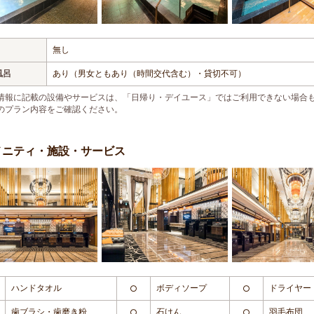
無し
風呂
あり（男女ともあり（時間交代含む）・貸切不可）
情報に記載の設備やサービスは、「日帰り・デイユース」ではご利用できない場合
のプラン内容をご確認ください。
メニティ・施設・サービス
ハンドタオル
ボディソープ
ドライヤー
○
○
歯ブラシ・歯磨き粉
石けん
羽毛布団
○
○