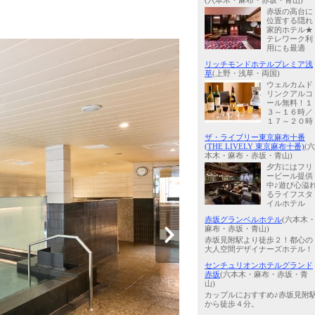
(六本木・麻布・赤坂・青山)
赤坂の高台に
位置する隠れ
家的ホテル★
テレワーク利
用にも最適
リッチモンドホテルプレミア浅
草
(上野・浅草・両国)
ウェルカムド
リンクアルコ
ール無料！１
３～１６時／
１７～２０時
ザ・ライブリー東京麻布十番
(THE LIVELY 東京麻布十番)
(六
本木・麻布・赤坂・青山)
夕方にはフリ
ービール提供
中♪遊び心溢
るライフスタ
イルホテル
赤坂グランベルホテル
(六本木
麻布・赤坂・青山)
赤坂見附駅より徒歩２！都心の
大人空間デザイナーズホテル！
センチュリオンホテルグランド
赤坂
(六本木・麻布・赤坂・青
山)
カップルにおすすめ♪赤坂見附
から徒歩４分。