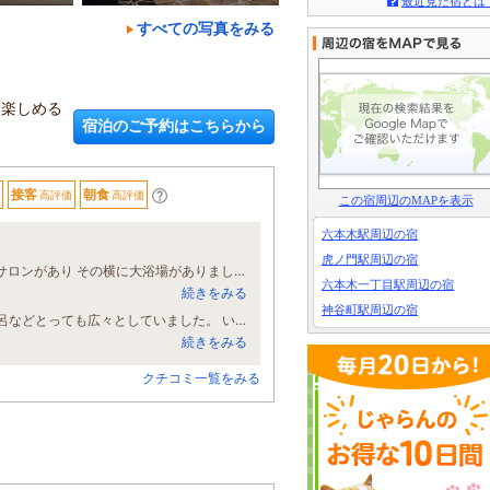
最近見た宿とは
すべての写真をみる
を楽しめる
宿泊のご予約はこちらから
接客
朝食
高評価
高評価
この宿周辺のMAPを表示
六本木駅周辺の宿
虎ノ門駅周辺の宿
今回は1人で利用させて頂きました。 最上階には 東京タワーが見渡せる プール&サロンがあり その横に大浴場がありました。 サロンからは 結構近くに東京タワーが見れてビックリ。 おそらく 東京タワーが見渡せるお部屋もあるのではないでしょうか。(私の部屋からは見えませんでしたが) 大浴場も清潔で 色々アメニティが揃っていて 何も持っていかなくとも全て揃っていてとても良かったです。 ドライヤーはラファでした。 お部屋も清潔で 十分ば大きさがあり テレビが大きくて良かったです。 もちろん インターネットもスムーズに繋がりストレスなく 過ごせました。 全てが完璧で とてもお手頃なお値段で 凄く満足しました。 いたせり尽せりでした！ 東京に滞在する時は また必ずアパホテルを利用させて頂きます。 次回は朝食も頂いてみたいと思っております。
六本木一丁目駅周辺の宿
続きをみる
神谷町駅周辺の宿
広いツインに初めてグレードアップ下さりました。ソファもあるし、部屋のお風呂などとっても広々としていました。 いつも目当ての大浴場も夜・朝と堪能しました。いつも清潔なので安心して泊まれます
続きをみる
クチコミ一覧をみる