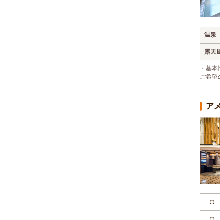
温泉
露天
・基本
ご希望
ア
○
○