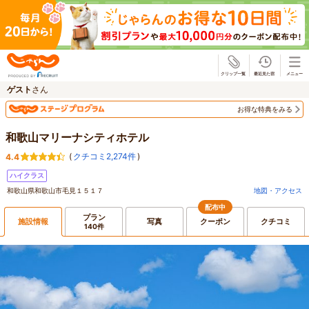
じゃらん
ゲスト
さん
お得な特典をみる
和歌山マリーナシティホテル
(
クチコミ2,274件
)
4.4
ハイクラス
和歌山県和歌山市毛見１５１７
地図・アクセス
配布中
プラン
施設情報
写真
クーポン
クチコミ
140件