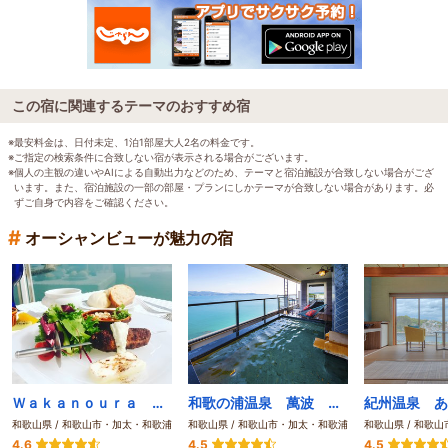
この宿に関連するテーマのおすすめ宿
※最安料金は、日付未定、1泊1部屋大人2名の料金です。
※ご指定の検索条件に合致しない宿が表示される場合がございます。
※個人の主観の違いやAIによる自動出力などのため、テーマと宿泊施設が合致しない場合がござ
います。また、宿泊施設の一部の部屋・プランにしかテーマが合致しない場合があります。必
ずご自身で内容をご確認ください。
#
オーシャンビューが魅力の宿
Ｗａｋａｎｏｕｒａ Ｎａｔｕｒｅ Ｒｅｓｏｒｔ エピカリス
和歌の浦温泉 萬波 MANPA RESORT
和歌山県 / 和歌山市・加太・和歌浦
和歌山県 / 和歌山市・加太・和歌浦
和歌山県 / 和歌
4.6
4.5
4.5