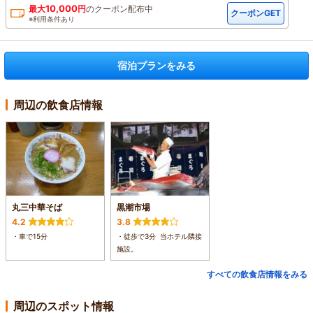
10,000
最大
円
の
クーポン配布中
クーポンGET
※利用条件あり
宿泊プランをみる
周辺の飲食店情報
丸三中華そば
黒潮市場
4.2
3.8
・車で15分
・徒歩で3分 当ホテル隣接
施設。
すべての飲食店情報をみる
周辺のスポット情報