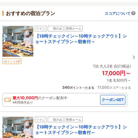
おすすめの宿泊プラン
スコアについて
ツイン
朝のみ
禁煙ルーム
【18時チェックイン～10時チェックアウト】シ
ョートステイプラン～朝食付～
ポイントUP
1泊 大人2名 合計(税込)
17,000円～
1名 8,500円～
340
17,000
ポイント～たまる
スコア～たまる
10,000
最大
円
の
クーポン配布中
クーポンGET
※利用条件あり
ツイン
朝のみ
禁煙ルーム
【18時チェックイン～10時チェックアウト】シ
ョートステイプラン～朝食付～