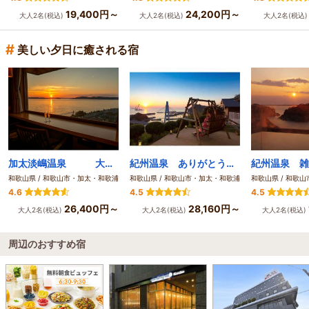
19,400円～
24,200円～
大人2名(税込)
大人2名(税込)
大人2名(税込
#
美しい夕日に癒される宿
加太淡嶋温泉 大阪屋 ひいなの湯
紀州温泉 ありがとうの湯 漁火の宿 シーサイド観潮
和歌山県 / 和歌山市・加太・和歌浦
和歌山県 / 和歌山市・加太・和歌浦
和歌山県 / 和歌
4.6
4.5
4.5
26,400円～
28,160円～
大人2名(税込)
大人2名(税込)
大人2名(税込)
周辺のおすすめ宿