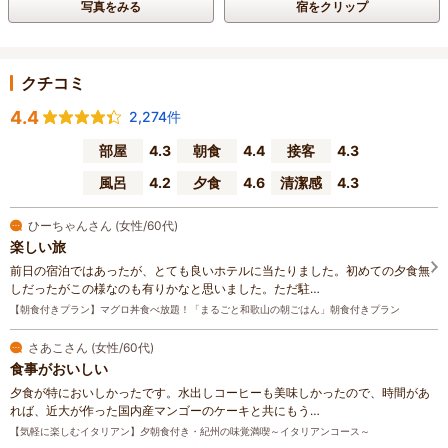
写真をみる
宿をクリップ
クチコミ
4.4
2,274件
部屋
4.3
朝食
4.4
接客
4.3
風呂
4.2
夕食
4.6
清潔感
4.3
ひーちゃんさん (女性/60代)
楽しい旅
前日の宿泊ではあったが、とても良いホテルに当たりました。初めての夕食無
しだったがこの様なのも有りかなと思いました。ただ駐…
【朝食付きプラン】マグロ丼食べ放題！「まるごと和歌山の朝ごはん」朝食付きプラン
さあこさん (女性/60代)
食事がおいしい
夕食が特においしかったです。水出しコーヒーも美味しかったので、時間があ
れば、近大が作った国内産マンゴーのケーキと共にもう…
【気軽に楽しむイタリアン】夕朝食付き・紀州の味覚満喫～イタリアンコース～