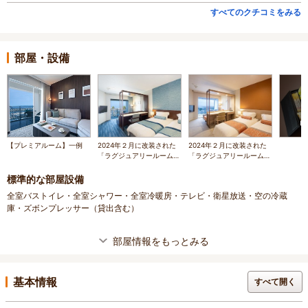
すべてのクチコミをみる
部屋・設備
【プレミアルーム】一例
2024年２月に改装された
2024年２月に改装された
「ラグジュアリールーム」
「ラグジュアリールーム」
一例（５階客室）
一例（6階客室）
標準的な部屋設備
全室バストイレ・全室シャワー・全室冷暖房・テレビ・衛星放送・空の冷蔵
庫・ズボンプレッサー（貸出含む）
部屋情報をもっとみる
基本情報
すべて開く