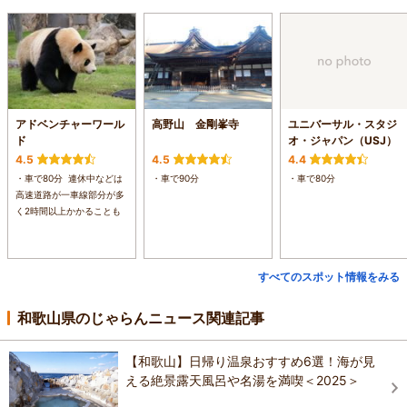
アドベンチャーワール
高野山 金剛峯寺
ユニバーサル・スタジ
ド
オ・ジャパン（USJ）
4.5
4.5
4.4
・車で80分 連休中などは
・車で90分
・車で80分
高速道路が一車線部分が多
く2時間以上かかることも
すべてのスポット情報をみる
和歌山県のじゃらんニュース関連記事
【和歌山】日帰り温泉おすすめ6選！海が見
える絶景露天風呂や名湯を満喫＜2025＞