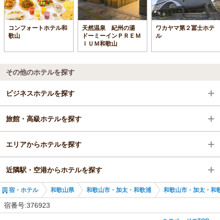
コンフォートホテル和
天然温泉 紀州の湯
ワカヤマ第２冨士ホテ
歌山
ドーミーインＰＲＥＭ
ル
ＩＵＭ和歌山
その他のホテルを探す
ビジネスホテルを探す
旅館・高級ホテルを探す
和歌山県
エリアからホテルを探す
和歌山市・加太・和歌浦
和歌山県
近隣駅・空港からホテルを探す
海南駅
和歌山県
宿・ホテル
和歌山県
和歌山市・加太・和歌浦
和歌山市・加太・和
和歌山市・加太・和歌浦
紀三井寺駅
宿番号:376923