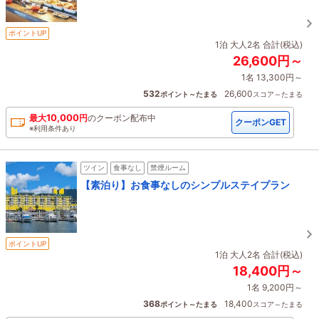
ポイントUP
1泊 大人2名 合計(税込)
26,600円～
1名 13,300円～
532
26,600
ポイント～たまる
スコア～たまる
10,000
最大
円
の
クーポン配布中
クーポンGET
※利用条件あり
ツイン
食事なし
禁煙ルーム
【素泊り】お食事なしのシンプルステイプラン
ポイントUP
1泊 大人2名 合計(税込)
18,400円～
1名 9,200円～
368
18,400
ポイント～たまる
スコア～たまる