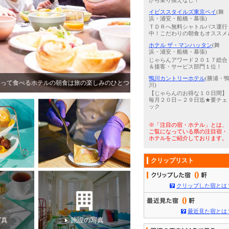
から乗り換えなし！
イビススタイルズ東京ベイ
(舞
浜・浦安・船橋・幕張)
ＴＤＲへ無料シャトルバス運行
中！こだわりの朝食もオススメ
ホテル ザ・マンハッタン
(舞
浜・浦安・船橋・幕張)
じゃらんアワード２０１７総合
＆接客・サービス部門１位！
鴨川カントリーホテル
(勝浦・
食は旅の楽しみのひとつ☆
5
/
5
じゃらんアワード2025 じゃら
川)
【じゃらんのお得な１０日間】
毎月２０日～２９日迄★要チェ
ック
※「注目の宿・ホテル」とは、
ご覧になっている県の注目宿・
ホテルをご紹介しております。
クリップリスト
0
クリップした宿とは
0
最近見た宿とは
写真
施設の写真