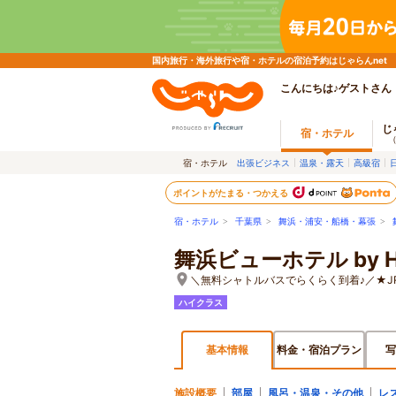
国内旅行・海外旅行や宿・ホテルの宿泊予約はじゃらんnet
こんにちは♪ゲストさん
じ
宿・ホテル
宿・ホテル
出張ビジネス
温泉・露天
高級宿
ポイントがたまる・つかえる
宿・ホテル
>
千葉県
>
舞浜・浦安・船橋・幕張
>
舞浜ビューホテル by
＼無料シャトルバスでらくらく到着♪／★J
ハイクラス
基本情報
料金・宿泊プラン
写
施設概要
部屋
風呂・温泉・その他
レ