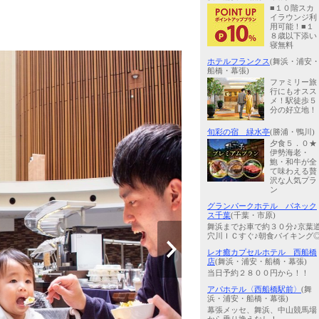
■１０階スカ
イラウンジ利
用可能！■１
８歳以下添い
寝無料
ホテルフランクス
(舞浜・浦安
船橋・幕張)
ファミリー旅
行にもオスス
メ！駅徒歩５
分の好立地！
旬彩の宿 緑水亭
(勝浦・鴨川)
夕食５．０★
伊勢海老・
鮑・和牛が全
て味わえる贅
沢な人気プラ
ン
グランパークホテル パネック
ス千葉
(千葉・市原)
舞浜までお車で約３０分♪京葉
穴川ＩＣすぐ♪朝食バイキング
レオ癒カプセルホテル 西船橋
店
(舞浜・浦安・船橋・幕張)
当日予約２８００円から！！
アパホテル〈西船橋駅前〉
(舞
浜・浦安・船橋・幕張)
幕張メッセ、舞浜、中山競馬場