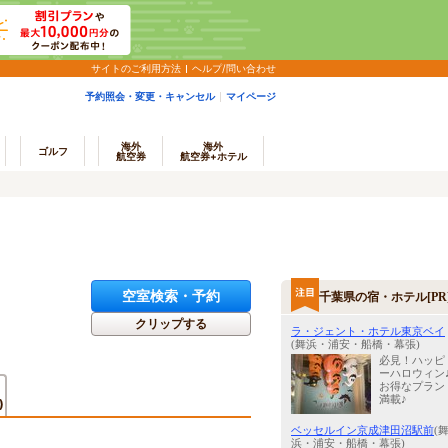
サイトのご利用方法
ヘルプ/問い合わせ
予約照会・変更・キャンセル
マイページ
海外
海外
ゴルフ
航空券
航空券+ホテル
空室検索・予約
千葉県の宿・ホテル[PR
クリップする
ラ・ジェント・ホテル東京ベイ
(舞浜・浦安・船橋・幕張)
必見！ハッピ
ーハロウィン
お得なプラン
満載♪
)
ベッセルイン京成津田沼駅前
(
浜・浦安・船橋・幕張)