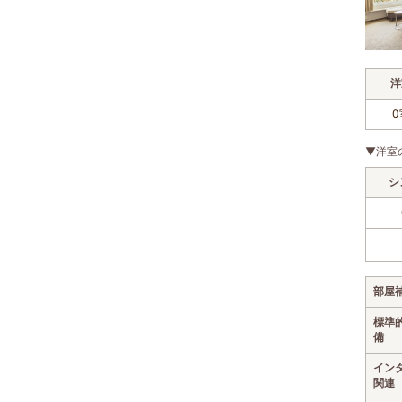
洋
0
▼洋室
シ
部屋
標準
備
イン
関連