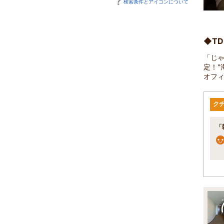
検索条件とアイコンについて
◆T
「じゃ
定！"
オフ
ク
「