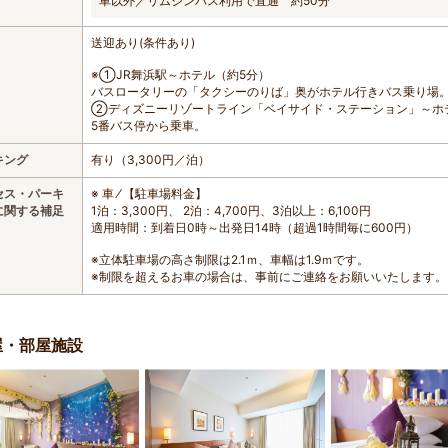
車以外／リムジンバス利用で直通 約50分
送迎あり(条件あり)
※①JR舞浜駅～ホテル（約5分）
バスロータリーの「タクシーのりば」奥がホテル行きバス乗り場
②ディズニーリゾートライン「ベイサイド・ステーション」～ホ
5番バス停から乗車。
キング
有り（3,300円／泊）
セス・パーキ
※ 車 ⁄ 【駐車場料金】
に関する補足
1泊：3,300円、 2泊：4,700円、3泊以上：6,100円
適用時間：到着日0時～出発日14時（超過1時間毎に600円）
※立体駐車場の高さ制限は2.1ｍ、車幅は1.9ｍです。
※制限を超えるお車の場合は、事前にご連絡をお願いいたします。
屋・部屋施設