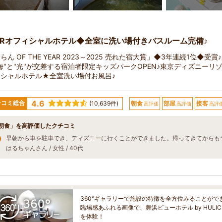
DRオフィシャルホテル◆全室に洗い場付きバスルーム完備♪
らん OF THE YEAR 2023～2025 売れた宿大賞」◆3年連続1位◆受賞
海"と"光"が交差する宿泊者限定キッズパークOPEN♪東京ディズニーリゾ
ィシャルホテル★全室洗い場付お風呂♪
4.6
チコミ総合
(10,639件)
朝食
部屋
接客
高評価
高評価
高評
朝食」を高評価したクチコミ
はるちゃんさん / 女性 / 40代
360°ギャラリーで施設の特徴を全方位みることがで
臨場感あふれる画像で、舞浜ビューホテル by HUL
を体験！