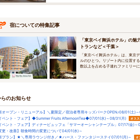
宿についての特集記事
「東京ベイ舞浜ホテル」の魅
トランなど＜千葉＞
「東京ベイ舞浜ホテル」は、東京デ
ルのひとつ。リゾート内に位置する
数以上を占める子連れファミリーに
抜けの円形アトリウムが優雅なリゾ
の客室やレストラン、そしてオフィ
す。
からのお知らせ
新オープン・リニューアル】＼夏限定／宿泊者専用キッズパークOPEN♪08/01(土)～08
ベント・フェア】◆Summer Fruits AfternoonTea◆07/01(水)～08/31(月)
オスス
イベント・フェア】ディナービュッフェ「サマーオーシャンテーブル」07/17(金)～08/
変更・改善】朝食時間の変更について04/01(水)～
新プラン】★＼専用ラウンジ付き／★ハース・ファンタジーステイ07/01(月)～
オ