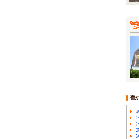
宿
【
【イ
【
【
【