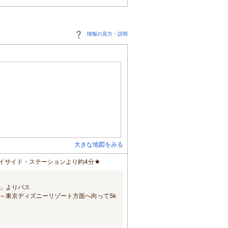
情報の見方・説明
大きな地図をみる
ベイサイド・ステーションより約4分★
」よりバス
～東京ディズニーリゾート方面へ向って5k