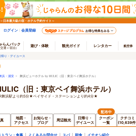
 ～日本最大級の宿・ホテル予約サイト～
ログイン
会員登録
お得な特典をみる
ゃらんパック
遊び・体験
観光ガイド
レンタカー
航空券
（交通＋宿泊）
日帰り・デイユース
舞浜・浦安
> 舞浜ビューホテル by HULIC（旧：東京ベイ舞浜ホテル）
 HULIC（旧：東京ベイ舞浜ホテル）
R舞浜駅より約5分★ベイサイド・ステーションより約4分★
配布中
地図・
お知らせ・
日帰り・
クーポン
クチコミ
真
周辺観光
アクセス
ブログ
デイユース
一覧
(10,639件
ストラン・食事
よくあるお問合せ
スパ
朝食
イチオシ紹介