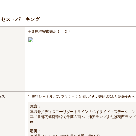
クセス・パーキング
千葉県浦安市舞浜１－３４
セス
＼無料シャトルバスでらくらく到着♪／★JR舞浜駅より約5分★
東京：
車以外／ディズニーリゾートライン「ベイサイド・ステーション
車／首都高速湾岸線で千葉方面へ～浦安ランプまたは葛西ランプ
m
羽田：