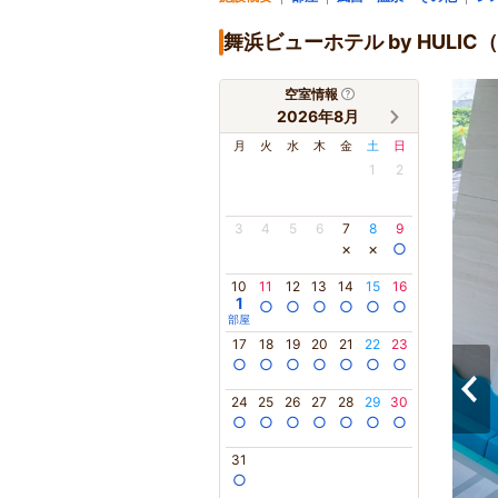
舞浜ビューホテル by HUL
空室情報
2026年8月
月
火
水
木
金
土
日
1
2
3
4
5
6
7
8
9
×
×
○
10
11
12
13
14
15
16
1
○
○
○
○
○
○
部屋
17
18
19
20
21
22
23
○
○
○
○
○
○
○
24
25
26
27
28
29
30
○
○
○
○
○
○
○
31
○