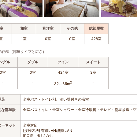
室
和室
和洋室
その他
総部屋数
室
1室
0室
0室
428室
の内訳（部屋タイプと広さ）
ングル
ダブル
ツイン
スイート
0室
0室
424室
3室
-
-
2
-
32～35m
補足
全室バス・トイレ別、洗い場付きの浴室
的な部屋設
全室バストイレ・全室シャワー・全室冷暖房・テレビ・衛星放送・空
ターネット
全室対応
[接続方法] 有線LAN/無線LAN
[PC貸し出し] なし