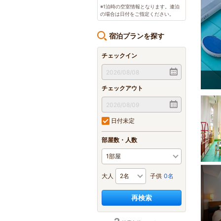
※1泊時の空室情報となります。連泊
の場合は日付をご指定ください。
宿泊プランを探す
チェックイン
独立空間♪
4
/
5
チェックアウト
日付未定
部屋数・人数
大人
子供
0名
再検索