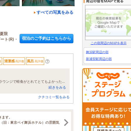
すべての写真をみる
♪夏限
宿泊のご予約はこちらから
ート(R)・
この宿周辺のMAPを表示
舞浜駅周辺の宿
新浦安駅周辺の宿
清潔感
風呂
価
高評価
高評価
早朝から車を駐車でき、ディズニーに行くことができました。帰ってきてからもラウンジで軽食がとれてとてもよかったです。朝食も美味しかったです。
続きをみる
クチコミ一覧をみる
きます。
IC（旧：東京ベイ舞浜ホテル）の雰囲気