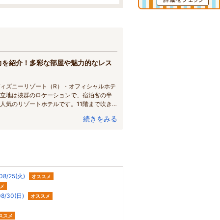
力を紹介！多彩な部屋や魅力的なレス
ィズニーリゾート（R）・オフィシャルホテ
立地は抜群のロケーションで、宿泊客の半
人気のリゾートホテルです。11階まで吹き
ート感を演出する「東京ベイ舞浜ホテル」
続きをみる
シャルホテルならではの特典を紹介しま
/25(火)
オススメ
メ
30(日)
オススメ
ススメ