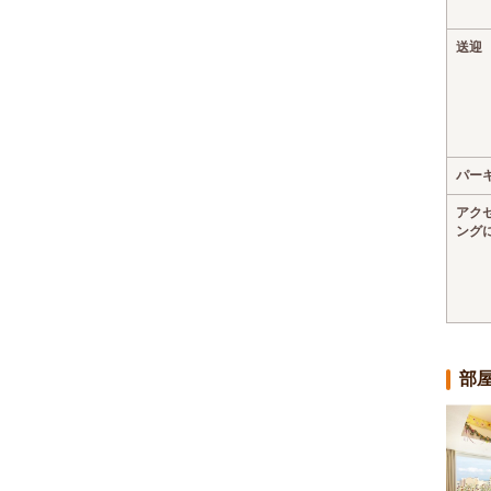
送迎
パー
アク
ング
部