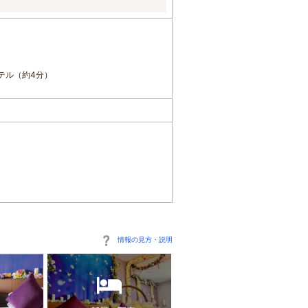
。
テル（約4分）
情報の見方・説明