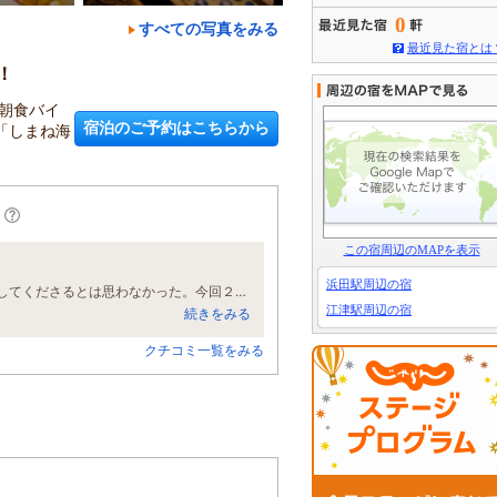
0
すべての写真をみる
最近見た宿とは
！
朝食バイ
宿泊のご予約はこちらから
「しまね海
この宿周辺のMAPを表示
浜田駅周辺の宿
驚いた。正直、ここまでのきちんとした優しくて親切、思いやりに満ちた対応をしてくださるとは思わなかった。今回２泊したが、いつも、どのスタッフさんもみんな同じように気持ち良い対応だった。部屋もコンパクトだが使いやすい。たぶん、社内教育が徹底されているのだろう、部屋の清掃も完璧で気持ち良かった。食事スペースでのフリードリンクサービスも嬉しいし、朝食も無料なのに美味しく食べられた。ただ一点、温泉の脱衣場ロッカーの床は交換できる床マットを使用するか、いっそ板敷きのままのほうが気持ち良い。濡れた敷物の上での着脱は改良の余地ありと思う。機会があれば絶対にまた利用したいホテルです。
江津駅周辺の宿
続きをみる
クチコミ一覧をみる