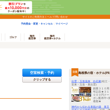
サイトのご利用方法
ヘルプ/問い合わせ
予約照会・変更・キャンセル
マイページ
海外
海外
ゴルフ
航空券
航空券+ホテル
空室検索・予約
島根県の宿・ホテル[PR
クリップする
出雲・玉造温泉 白石家
(松江
安来・玉造・奥出雲)
創業３１０周
年記念★３１
０００円クー
ポン配布中×
着順★
神代から伝わる美肌の湯 美又