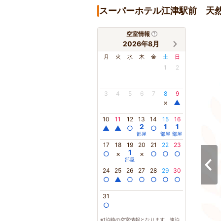
スーパーホテル江津駅前 天
空室情報
2026年8月
月
火
水
木
金
土
日
1
2
3
4
5
6
7
8
9
×
▲
10
11
12
13
14
15
16
2
1
1
▲
▲
○
○
部屋
部屋
部屋
17
18
19
20
21
22
23
1
○
×
×
○
○
○
部屋
24
25
26
27
28
29
30
○
▲
○
○
○
○
○
31
○
※1泊時の空室情報となります。連泊