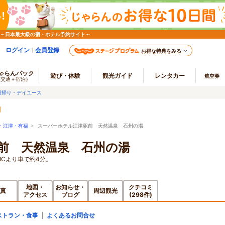
 ～日本最大級の宿・ホテル予約サイト～
ログイン
会員登録
お得な特典をみる
ゃらんパック
遊び・体験
観光ガイド
レンタカー
航空券
（交通＋宿泊）
日帰り・デイユース
・江津・有福
> スーパーホテル江津駅前 天然温泉 石州の湯
前 天然温泉 石州の湯
ICより車で約4分。
地図・
お知らせ・
クチコミ
真
周辺観光
アクセス
ブログ
(298件)
ストラン・食事
よくあるお問合せ