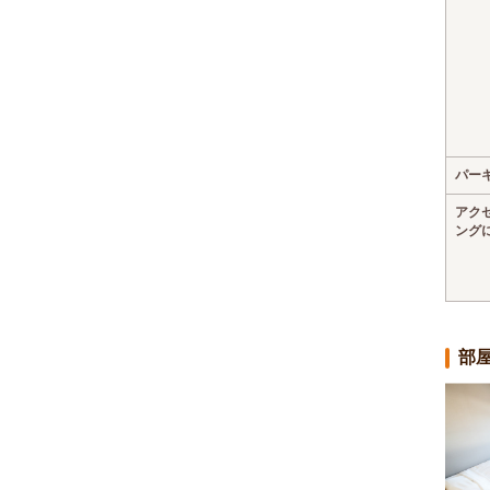
パー
アク
ング
部