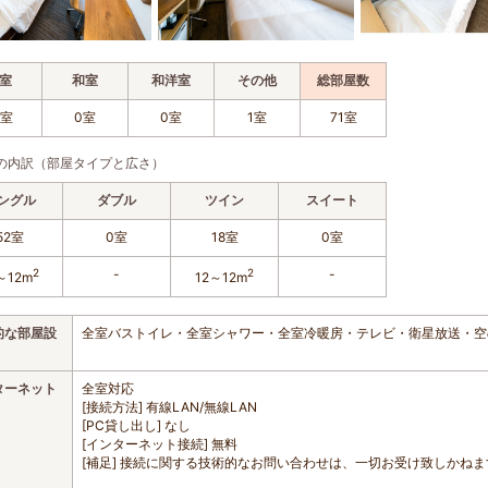
室
和室
和洋室
その他
総部屋数
1室
0室
0室
1室
71室
の内訳（部屋タイプと広さ）
ングル
ダブル
ツイン
スイート
52室
0室
18室
0室
2
-
2
-
～12m
12～12m
的な部屋設
全室バストイレ・全室シャワー・全室冷暖房・テレビ・衛星放送・空
ターネット
全室対応
[接続方法] 有線LAN/無線LAN
[PC貸し出し] なし
[インターネット接続] 無料
[補足] 接続に関する技術的なお問い合わせは、一切お受け致しかね