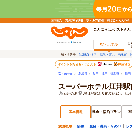
国内旅行・海外旅行や宿・ホテルの宿泊予約はじゃらんnet
こんにちは♪ゲストさん
じ
宿・ホテル
宿・ホテル
出張ビジネス
温泉・露天
高級宿
ポイントがたまる・つかえる
宿・ホテル
>
島根県
>
益田・浜田・津和野
>
浜田
スーパーホテル江津駅
石州の湯
JR江津駅より徒歩約2分。江津
基本情報
料金・宿泊プラン
写
施設概要
部屋
風呂・温泉・その他
レ