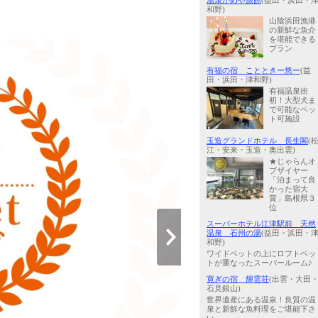
温泉かめや旅館
(益田・浜田・
和野)
山陰浜田漁港
の新鮮な魚介
を堪能できる
プラン
有福の宿 ことときー悠ー
(益
田・浜田・津和野)
有福温泉街
初！大型犬ま
で可能なペッ
ト可施設
玉造グランドホテル 長生閣
(
江・安来・玉造・奥出雲)
★じゃらんオ
ブザイヤー
「泊まって良
かった宿大
賞」島根県３
位
スーパーホテル江津駅前 天然
温泉 石州の湯
(益田・浜田・
和野)
ワイドベットの上にロフトベッ
トが重なったスーパールーム♪
寛ぎの宿 輝雲荘
(出雲・大田
石見銀山)
世界遺産にある温泉！良質の温
泉と新鮮な魚料理をご堪能下さ