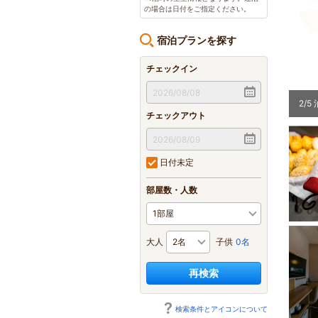
の場合は日付をご指定ください。
宿泊プランを探す
チェックイン
顧客満足度No.1をいただきました
2
/
5
チェックアウト
日付未定
部屋数・人数
大人
子供
0名
再検索
検索条件とアイコンについて