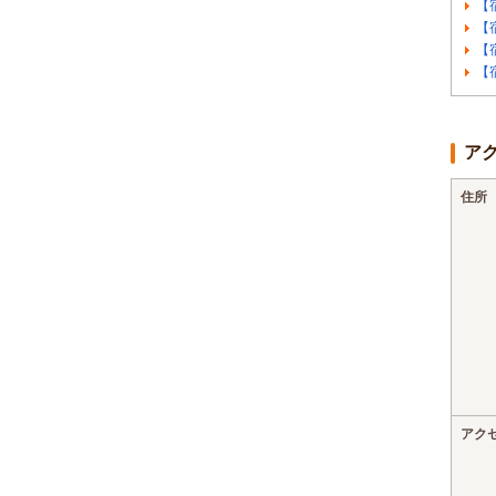
【
【
【
【
ア
住所
アク