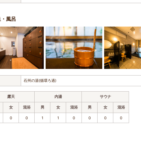
泉・風呂
石州の湯(循環ろ過)
露天
内湯
サウナ
女
混浴
男
女
混浴
男
女
混浴
0
0
1
1
0
0
0
0