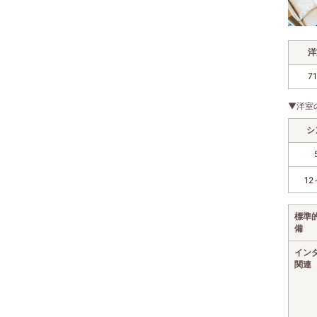
洋
7
▼洋室
シ
12
標準
備
イン
関連