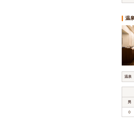
温
温泉
男
0