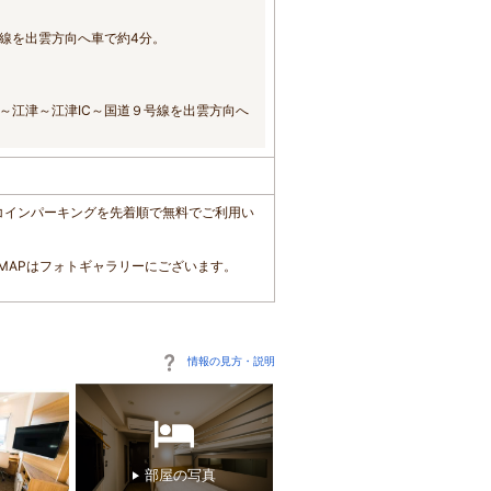
線を出雲方向へ車で約4分。
～江津～江津IC～国道９号線を出雲方向へ
携先コインパーキングを先着順で無料でご利用い
MAPはフォトギャラリーにございます。
情報の見方・説明
部屋の写真