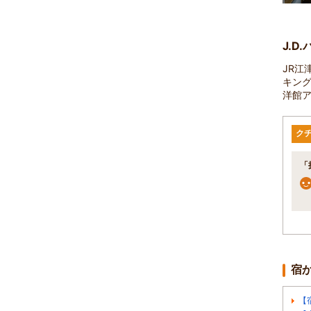
J.D
JR江
キン
洋館
ク
「
宿
【