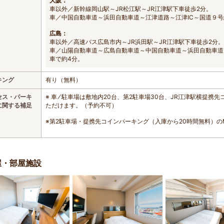
大阪：
車以外／新幹線岡山駅～JR松江駅～JR江津駅下車徒歩2分。
車／中国自動車道～浜田自動車道～江津道路～江津IC～国道９号
広島：
車以外／高速バス広島市内～JR浜田駅～JR江津駅下車徒歩2分。
車／山陽自動車道～広島自動車道～中国自動車道～浜田自動車道
車で約4分。
キング
有り（無料）
セス・パーキ
※ 車 ⁄ 駐車場は敷地内20台、第2駐車場30台、JR江津駅横提
に関する補足
ただけます。（予約不可）
※第2駐車場・提携先コインパーキング（入庫から20時間無料）の
屋・部屋施設