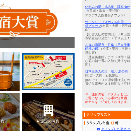
い
いわみの湯 旭温泉 隠家ゆか
り
(益田・浜田・津和野)
アクアス入館券付きプラン♪
ツインリーブスホテル出雲 一
畑グループ
(出雲・大田・石見
山)
【出雲大社の玄関口】ＪＲ出雲
市駅直結◎全室１７平米以上！
3
/
5
筋肉痛に効果のある男女別の
さぎの湯温泉 竹葉（足立美術
館横の宿）
(松江・安来・玉造
奥出雲)
『足立美術館』まで３０秒！混
む前の朝一番の入館で贅沢な時
間を
日本三美人の湯 湯元 湯の川
(出雲・大田・石見銀山)
無料で１００％源泉掛け流しの
貸切り露天が２４時間入浴可能
※「注目の宿・ホテル」とは、
ご覧になっている県の注目宿・
ホテルをご紹介しております。
クリップリスト
写真
施設の写真
0
クリップした宿とは