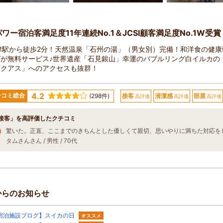
.パワー宿泊客満足度11年連続No.1＆JCSI顧客満足度No.1W受賞
津駅から徒歩2分！天然温泉「石州の湯」（男女別）完備！和洋食の健康
グが無料サービス♪世界遺産「石見銀山」幸運のバブルリング白イルカの
アクアス」へのアクセスも抜群！
4.2
チコミ総合
(298件)
接客
清潔感
部屋
高評価
高評価
高評価
接客」を高評価したクチコミ
タムさんさん / 男性 / 70代
からのお知らせ
宿泊施設ブログ】スイカの日
オススメ