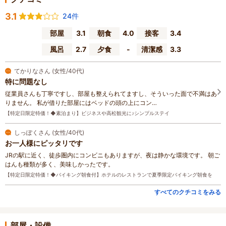
3.1
24件
部屋
3.1
朝食
4.0
接客
3.4
風呂
2.7
夕食
-
清潔感
3.3
てかりなさん (女性/40代)
特に問題なし
従業員さんも丁寧ですし、部屋も整えられてますし、そういった面で不満はあ
りません。 私が借りた部屋にはベッドの頭の上にコン…
【特定日限定特価！◆素泊まり】ビジネスや高松観光に♪シンプルステイ
しっぽくさん (女性/40代)
お一人様にピッタリです
JRの駅に近く、徒歩圏内にコンビニもありますが、夜は静かな環境です。 朝ご
はんも種類が多く、美味しかったです。
【特定日限定特価！◆バイキング朝食付】ホテルのレストランで夏季限定バイキング朝食を
すべてのクチコミをみる
部屋・設備