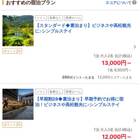
おすすめの宿泊プラン
スコアについて
ツイン
食事なし
禁煙ルーム
【スタンダード◆素泊まり】ビジネスや高松観光
に♪シンプルステイ
2
ポイント
%
1泊 大人2名 合計(税込)
13,000円～
1名 6,500円～
260
13,000
ポイント～たまる
スコア～たまる
ツイン
食事なし
禁煙ルーム
【早期割28◆素泊まり】早期予約でお得に宿
泊！ビジネスや高松観光に♪シンプルステイ
2
ポイント
%
1泊 大人2名 合計(税込)
12,000円～