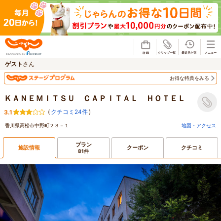
じゃらん
ゲスト
さん
お得な特典をみる
ＫＡＮＥＭＩＴＳＵ ＣＡＰＩＴＡＬ ＨＯＴＥＬ
(
クチコミ24件
)
3.1
香川県高松市中野町２３－１
地図・アクセス
プラン
施設情報
クーポン
クチコミ
81件