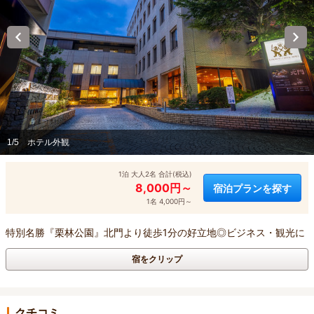
1/5
ホテル外観
1泊 大人2名 合計(税込)
8,000円～
宿泊プランを探す
1名 4,000円～
特別名勝『栗林公園』北門より徒歩1分の好立地◎ビジネス・観光に
宿をクリップ
クチコミ