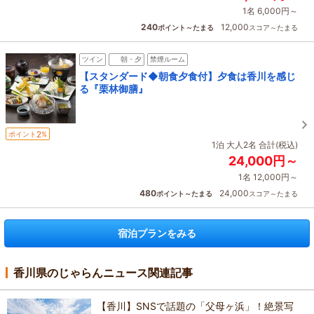
1名 6,000円～
240
12,000
ポイント～たまる
スコア～たまる
ツイン
朝・夕
禁煙ルーム
【スタンダード◆朝食夕食付】夕食は香川を感じ
る『栗林御膳』
2
ポイント
%
1泊 大人2名 合計(税込)
24,000円～
1名 12,000円～
480
24,000
ポイント～たまる
スコア～たまる
宿泊プランをみる
香川県のじゃらんニュース関連記事
【香川】SNSで話題の「父母ヶ浜」！絶景写