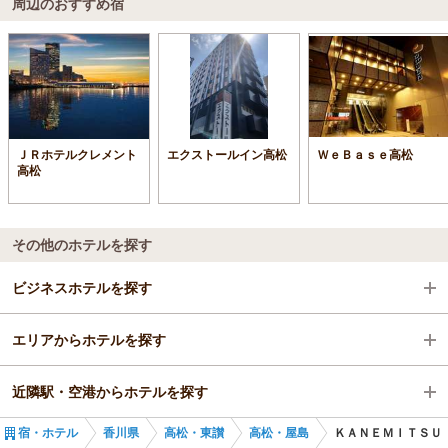
周辺のおすすめ宿
ＪＲホテルクレメント
エクストールイン高松
ＷｅＢａｓｅ高松
高松
その他のホテルを探す
ビジネスホテルを探す
エリアからホテルを探す
香川県
近隣駅・空港からホテルを探す
高松・東讃
香川県
宿・ホテル
香川県
高松・東讃
高松・屋島
ＫＡＮＥＭＩＴＳＵ
高松・屋島
高松・東讃
栗林公園北口駅