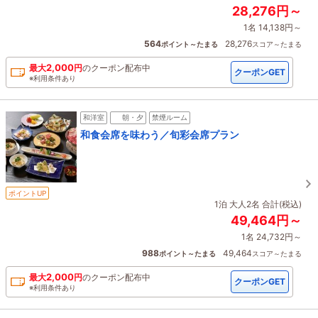
28,276円～
1名 14,138円～
564
28,276
ポイント～たまる
スコア～たまる
2,000
最大
円
の
クーポン配布中
クーポンGET
※利用条件あり
和洋室
朝・夕
禁煙ルーム
和食会席を味わう／旬彩会席プラン
ポイントUP
1泊 大人2名 合計(税込)
49,464円～
1名 24,732円～
988
49,464
ポイント～たまる
スコア～たまる
2,000
最大
円
の
クーポン配布中
クーポンGET
※利用条件あり