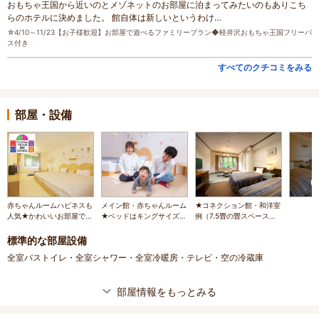
おもちゃ王国から近いのとメゾネットのお部屋に泊まってみたいのもありこち
らのホテルに決めました。 館自体は新しいというわけ…
☆4/10～11/23【お子様歓迎】お部屋で遊べるファミリープラン◆軽井沢おもちゃ王国フリーパ
ス付き
すべてのクチコミをみる
部屋・設備
赤ちゃんルームハピネスも
メイン館・赤ちゃんルーム
★コネクション館・和洋室
人気★かわいいお部屋で旅
★ベッドはキングサイズ。
例（7.5畳の畳スペース
行デビュー！
横幅がたっぷりで快適♪
+シングルベッド2台/定員
5名）
標準的な部屋設備
全室バストイレ・全室シャワー・全室冷暖房・テレビ・空の冷蔵庫
部屋情報をもっとみる