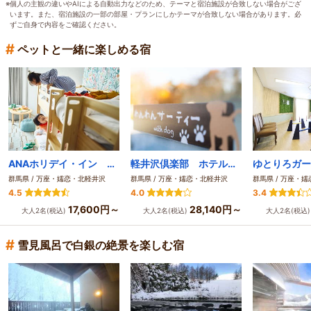
※個人の主観の違いやAIによる自動出力などのため、テーマと宿泊施設が合致しない場合がござ
います。また、宿泊施設の一部の部屋・プランにしかテーマが合致しない場合があります。必
ずご自身で内容をご確認ください。
#
ペットと一緒に楽しめる宿
ANAホリデイ・イン リゾート軽井沢 by IHG
軽井沢倶楽部 ホテル軽井沢１１３０
群馬県 / 万座・嬬恋・北軽井沢
群馬県 / 万座・嬬恋・北軽井沢
群馬県 / 万座・
4.5
4.0
3.4
17,600円～
28,140円～
大人2名(税込)
大人2名(税込)
大人2名(税込
#
雪見風呂で白銀の絶景を楽しむ宿