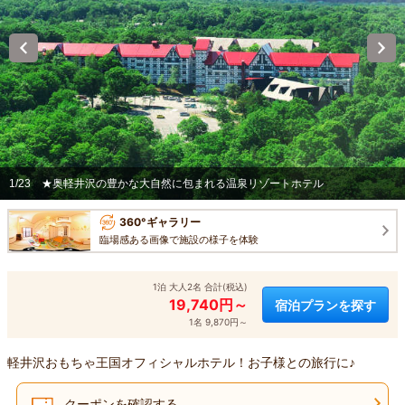
1/23
★奥軽井沢の豊かな大自然に包まれる温泉リゾートホテル
360°ギャラリー
臨場感ある画像で施設の様子を体験
1泊 大人2名 合計(税込)
19,740円～
宿泊プランを探す
1名 9,870円～
軽井沢おもちゃ王国オフィシャルホテル！お子様との旅行に♪
クーポンを確認する