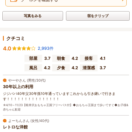
写真をみる
宿をクリップ
クチコミ
4.0
2,993件
部屋
3.7
朝食
4.2
接客
4.1
風呂
4.2
夕食
4.2
清潔感
3.7
やーやさん (男性/30代)
30年以上の利用
ジジババ40年父30年孫10年通っていますこれからも引き継いで行きま
す！！！！！！！！！！！！！！！
☆4/10～11/23【軽井沢おもちゃ王国フリーパス付】◆おもちゃ王国まで歩いてすぐ◆お子様&
赤ちゃん歓迎
よーちんさん (女性/40代)
レトロな洋館