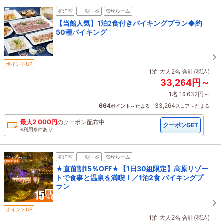
和洋室
朝・夕
禁煙ルーム
【当館人気】1泊2食付きバイキングプラン◆約
50種バイキング！
ポイントUP
1泊 大人2名 合計(税込)
33,264円～
1名 16,632円～
664
33,264
ポイント～たまる
スコア～たまる
2,000
最大
円
の
クーポン配布中
クーポンGET
※利用条件あり
和洋室
朝・夕
禁煙ルーム
★直前割15％OFF★【1日30組限定】高原リゾー
トで食事と温泉を満喫！／1泊2食 バイキングプ
ラン
ポイントUP
1泊 大人2名 合計(税込)