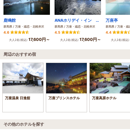
鹿鳴館
ANAホリデイ・イン リゾート軽井沢 by IHG
万座亭
群馬県 / 万座・嬬恋・北軽井沢
群馬県 / 万座・嬬恋・北軽井沢
群馬県 / 万座・
4.6
4.5
4.4
17,600円～
17,600円～
大人2名(税込)
大人2名(税込)
大人2名(税込
周辺のおすすめ宿
万座温泉 日進舘
万座プリンスホテル
万座高原ホテル
その他のホテルを探す