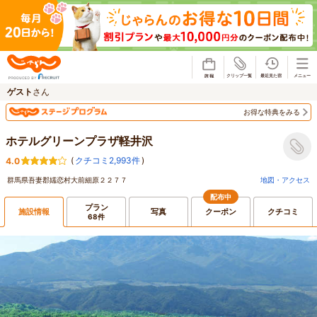
じゃらん
ゲスト
さん
お得な特典をみる
ホテルグリーンプラザ軽井沢
(
クチコミ2,993件
)
4.0
群馬県吾妻郡嬬恋村大前細原２２７７
地図・アクセス
配布中
プラン
施設情報
写真
クーポン
クチコミ
68件