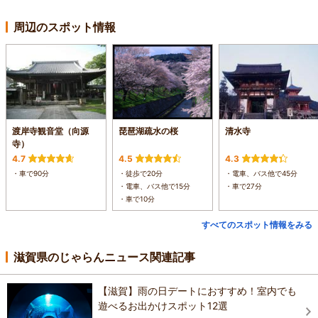
周辺のスポット情報
渡岸寺観音堂（向源
琵琶湖疏水の桜
清水寺
寺）
4.7
4.5
4.3
・車で90分
・徒歩で20分
・電車、バス他で45分
・電車、バス他で15分
・車で27分
・車で10分
すべてのスポット情報をみる
滋賀県のじゃらんニュース関連記事
【滋賀】雨の日デートにおすすめ！室内でも
遊べるお出かけスポット12選