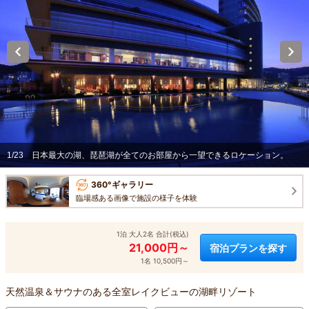
1/23
日本最大の湖、琵琶湖が全てのお部屋から一望できるロケーション。
360°ギャラリー
臨場感ある画像で施設の様子を体験
1泊 大人2名 合計(税込)
21,000円～
宿泊プランを探す
1名 10,500円～
天然温泉＆サウナのある全室レイクビューの湖畔リゾート