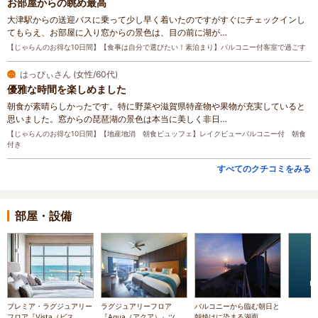
お部屋からの眺め最高
大津駅からの送迎バスに乗って少し早く着いたのですがすぐにチェックインし
てもらえ、お部屋に入り窓からの景色は、目の前に湖が…
【じゃらんのお得な10日間】【食事は自分で選びたい！素泊まり】バルコニー付客室で過ごす
はっぴぃさん (女性/60代)
優雅な時間を楽しめました
朝食が素晴らしかったです。特に野菜や滋賀県特産物や果物が充実していると
思いました。窓からの琵琶湖の景色は本当に美しく非日…
【じゃらんのお得な10日間】【地産地消 朝食ビュッフェ】レイクビューバルコニー付 朝食
付き
すべてのクチコミをみる
部屋・設備
プレミア・ラグジュアリー
ラグジュアリーフロア
バルコニーから臨む朝日と
フロア『Vista（ビス
『Aqua（アクア）』ツイ
朝焼けに染まる湖面。