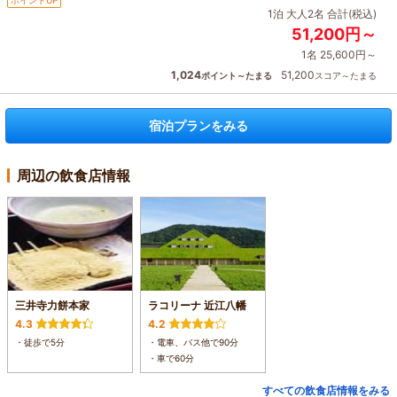
1泊 大人2名 合計(税込)
51,200円～
1名 25,600円～
1,024
51,200
ポイント～たまる
スコア～たまる
宿泊プランをみる
周辺の飲食店情報
三井寺力餅本家
ラコリーナ 近江八幡
4.3
4.2
・徒歩で5分
・電車、バス他で90分
・車で60分
すべての飲食店情報をみる