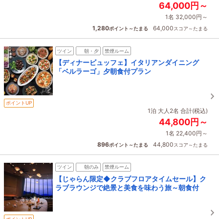
64,000円～
1名 32,000円～
1,280
64,000
ポイント～たまる
スコア～たまる
ツイン
朝・夕
禁煙ルーム
【ディナービュッフェ】イタリアンダイニング
「ベルラーゴ」夕朝食付プラン
ポイントUP
1泊 大人2名 合計(税込)
44,800円～
1名 22,400円～
896
44,800
ポイント～たまる
スコア～たまる
ツイン
朝のみ
禁煙ルーム
【じゃらん限定◆クラブフロアタイムセール】ク
ラブラウンジで絶景と美食を味わう旅～朝食付
ポイントUP