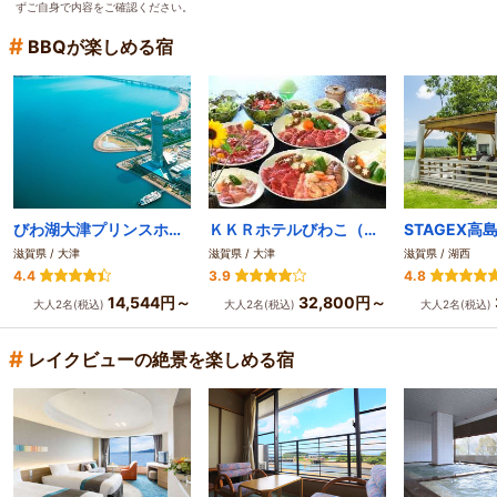
ずご自身で内容をご確認ください。
#
BBQが楽しめる宿
びわ湖大津プリンスホテル
ＫＫＲホテルびわこ（国家公務員共済組合連合会びわこ保養所）
滋賀県 / 大津
滋賀県 / 大津
滋賀県 / 湖西
4.4
3.9
4.8
14,544円～
32,800円～
大人2名(税込)
大人2名(税込)
大人2名(税込)
#
レイクビューの絶景を楽しめる宿