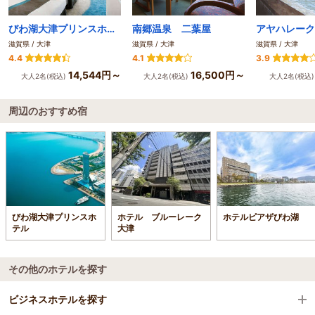
びわ湖大津プリンスホテル
南郷温泉 二葉屋
滋賀県 / 大津
滋賀県 / 大津
滋賀県 / 大津
4.4
4.1
3.9
14,544円～
16,500円～
大人2名(税込)
大人2名(税込)
大人2名(税込
周辺のおすすめ宿
びわ湖大津プリンスホ
ホテル ブルーレーク
ホテルピアザびわ湖
テル
大津
その他のホテルを探す
ビジネスホテルを探す