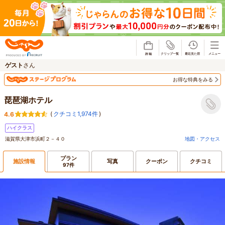
じゃらん
ゲスト
さん
お得な特典をみる
琵琶湖ホテル
(
クチコミ1,974件
)
4.6
ハイクラス
滋賀県大津市浜町２－４０
地図・アクセス
プラン
施設情報
写真
クーポン
クチコミ
97件