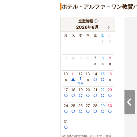
ホテル・アルファ－ワン敦賀
空室情報
2026年8月
月
火
水
木
金
土
日
1
2
3
4
5
6
7
8
9
×
×
×
10
11
12
13
14
15
16
1
×
▲
×
○
○
×
部屋
17
18
19
20
21
22
23
○
○
○
○
○
○
○
24
25
26
27
28
29
30
○
○
○
○
○
○
○
31
○
※1泊時の空室情報となります。連泊