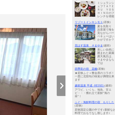
ミシュランシ
ェフＴＡＴＥ
ＲＵ ＹＯＳ
ＨＩＮＯのフ
レンチを堪能
リゾートインキシモト
(若狭)
夏を先取り
浜茶屋で海を
見ながらバー
ベキューはい
かがですか？
花はす温泉 そまやま
(越前)
美しい自然に
囲まれた庭園
露天風呂は、
そまやまなら
では
四季彩の宿 花椿
(若狭)
★若狭ふぐ＋蟹会席のコラボ！
一度に北陸旬の味覚が満喫出来
ます
越前温泉 平成 -HEISEI-
(越前)
アワビ、いくら、地魚、甘エ
ビ・・・獲れ立て新鮮“海の
幸”！
ふぐ・海鮮料理の宿 もりした
(若狭)
若狭国定公園の中です♪新鮮な
料理でおもてなし致します♪