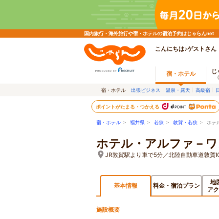
国内旅行・海外旅行や宿・ホテルの宿泊予約はじゃらんnet
こんにちは♪ゲストさん
じ
宿・ホテル
宿・ホテル
出張ビジネス
温泉・露天
高級宿
ポイントがたまる・つかえる
宿・ホテル
>
福井県
>
若狭
>
敦賀・若狭
> ホテ
ホテル・アルファ－ワ
JR敦賀駅より車で5分／北陸自動車道敦賀I
地
基本情報
料金・宿泊プラン
アク
施設概要