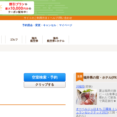
サイトのご利用方法
ヘルプ/問い合わせ
予約照会・変更・キャンセル
マイページ
海外
海外
ゴルフ
航空券
航空券+ホテル
空室検索・予約
福井県の宿・ホテル[PR
クリップする
川端荘
(若狭)
夏は福井の旅
に～♪お食事
獲れたて鮮魚
で満足旅行★
オーベルジュほまち 三國湊 ミ
ュランセレクテッド2025
(三国
あわら)