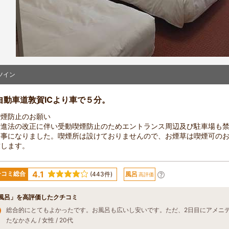
ツイン
自動車道敦賀ICより車で５分。
喫煙防止のお願い
増進法の改正に伴い受動喫煙防止のためエントランス周辺及び駐車場も
く事になりました。喫煙所は設けておりませんので、お煙草は喫煙可の
致します。
4.1
チコミ総合
(443件)
風呂
高評価
風呂」を高評価したクチコミ
たなかさん / 女性 / 20代