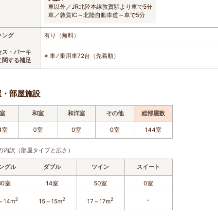
車以外／JR北陸本線敦賀駅より車で5分
車／敦賀IC～北陸自動車道～車で5分
キング
有り（無料）
セス・パーキ
※ 車 ⁄ 乗用車72台（先着順）
に関する補足
屋・部屋施設
室
和室
和洋室
その他
総部屋数
4室
0室
0室
0室
144室
の内訳（部屋タイプと広さ）
ングル
ダブル
ツイン
スイート
80室
14室
50室
0室
2
2
2
-
～14m
15～15m
17～17m