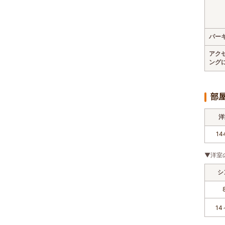
パー
アク
ング
部
洋
14
▼洋室
シ
14