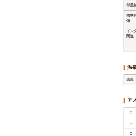
部屋
標準
備
イン
関連
温
温泉
ア
○
×
○