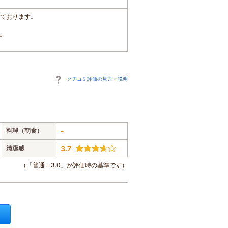
しております。
。
クチコミ評価の見方・説明
料理（朝食）
-
清潔感
3.7
（「普通＝3.0」が評価時の基準です）