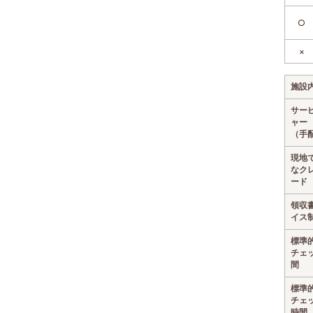
○
×
施設
サー
ャー
（手
現地
なク
ード
領収
イス
標準
チェ
間
標準
チェ
時間