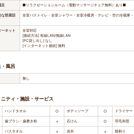
補足
■リラクゼーションルーム（電動マッサージチェア無料）あり■
的な部屋設
全室バストイレ・全室シャワー・全室冷暖房・テレビ・空の冷蔵庫・
ターネット
全室対応
[接続方法] 有線LAN/無線LAN
[PC貸し出し] なし
[インターネット接続] 無料
泉・風呂
無し
メニティ・施設・サービス
ハンドタオル
ボディソープ
ドライヤー
○
○
歯ブラシ・歯磨き粉
石けん
羽毛布団
×
○
バスタオル
浴衣
髭剃り
×
×