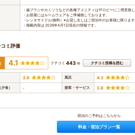
・歯ブラシやカミソリなどの各種アメニティは1Fロビーにご用意致
・お部屋にはルームウェアをご準備致しております。
・レンタサイクル(無料）※お貸し出しはご宿泊中のお客様に限ります
・掲載内容は 2026年4月1日現在の情報です。
チコミ評価
4.1
443
合
クチコミ
クチコミ投稿を読む
件
3.9
風呂
4.3
（夕食）
-
接客・サービス
3.8
宿泊のご予約はこちらから
料金・宿泊プラン一覧