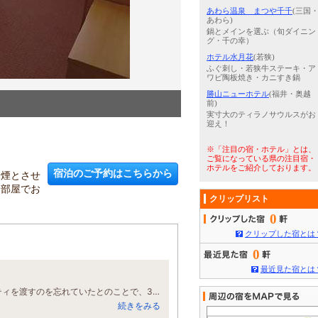
あわら温泉 まつや千千
(三国
あわら)
鍋とメインを選ぶ（旬ダイニン
グ・千の幸）
ホテル水月花
(若狭)
ふぐ刺し・若狭牛ステーキ・ア
ワビ陶板焼き・カニすき鍋
勝山ニューホテル
(福井・奥越
3
/
5
朝食（春）
前)
実寸大のティラノサウルスがお
迎え！
※「注目の宿・ホテル」とは、
ご覧になっている県の注目宿・
ホテルをご紹介しております。
宿泊のご予約はこちらから
禁煙とさせ
お部屋でお
クリップリスト
0
クリップした宿とは
0
最近見た宿とは
総合的にとてもよかったです。お風呂も広いし安いです。ただ、2日目にアメニティを渡すのを忘れていたとのことで、3日目の朝に渡されました。さすがにもういらないです…
続きをみる