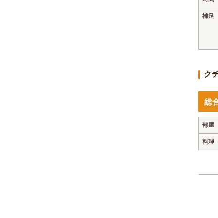
補足
ク
総
部屋
料理