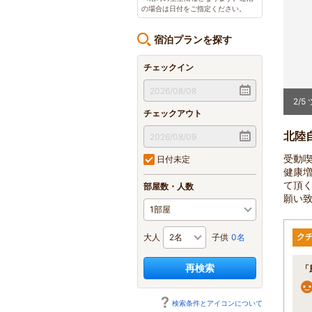
の場合は日付をご指定ください。
宿泊プランを探す
チェックイン
2
/
5
チェックアウト
北陸
受動
日付未定
健康
て頂
部屋数・人数
願い
ク
大人
子供
0名
再検索
「
検索条件とアイコンについて