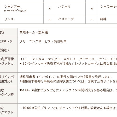
シャンプー
パジャマ
シャワーキ
×
×
(ﾘﾝｽｲﾝｼｬﾝﾌﾟｰ含む)
リンス
バスローブ
綿棒
×
×
内容
禁煙ルーム・製氷機
ビス&レジ
クリーニングサービス・貸自転車
配含む）
で利用可能
ＪＣＢ・ＶＩＳＡ・マスター・ＡＭＥＸ・ダイナース・セゾン・AEO
レジットカ
※オンラインカード決済で利用可能なクレジットカードとは異なる場
書（インボ
適格請求書（インボイス）の要件を満たした領収書を発行します。
制度対応）
※適格請求書発行事業者の登録状態については、国税庁公表サイトを
的な
15:00～ ※宿泊プランごとにチェックイン時間の設定がある場合は
ックイン時
的な
～10:00 ※宿泊プランごとにチェックアウト時間の設定がある場合
ックアウト