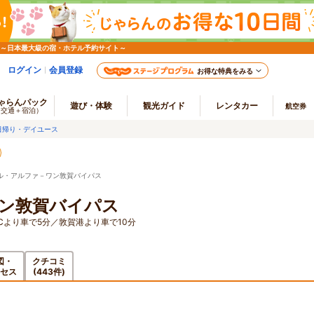
 ～日本最大級の宿・ホテル予約サイト～
ログイン
会員登録
お得な特典をみる
ゃらんパック
遊び・体験
観光ガイド
レンタカー
航空券
（交通＋宿泊）
日帰り・デイユース
ル・アルファ－ワン敦賀バイパス
ン敦賀バイパス
Cより車で5分／敦賀港より車で10分
図・
クチコミ
セス
(443件)