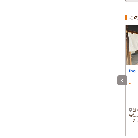
こ
BLUE OCEAN淡路屋
Ｔｉｚ ｗａｎ 野島
the
江崎
4.9
-
-
)
1泊 大人2名 合計(税込)
1泊 大人2名 合計(税込)
～
11,600円～
29,960円～
～
1名 5,800円～
1名 14,980円～
◆神戸淡路鳴門自動車
淡路市野島江崎542-15
洲
道 北淡ICより車で8分◆淡
ら徒
路島線（西浦・五色）「尾
ーチ
崎上の浜」下車 徒歩2分