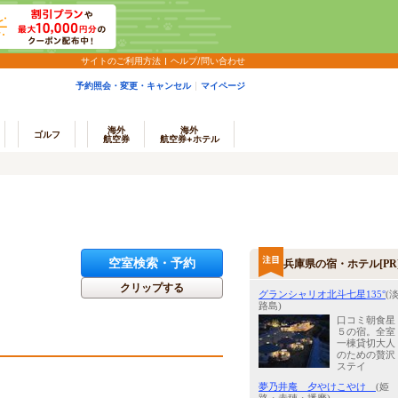
サイトのご利用方法
ヘルプ/問い合わせ
予約照会・変更・キャンセル
マイページ
海外
海外
ゴルフ
航空券
航空券+ホテル
空室検索・予約
兵庫県の宿・ホテル[PR
クリップする
グランシャリオ北斗七星135°
(
路島)
口コミ朝食星
５の宿。全室
一棟貸切大人
のための贅沢
ステイ
夢乃井庵 夕やけこやけ
(姫