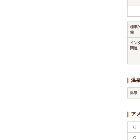
標準
備
イン
関連
温
温泉
ア
○
○