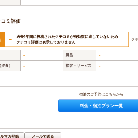
チコミ評価
過去1年間に投稿されたクチコミが有効数に達していないため
-
合
ク
クチコミ評価は表示しておりません
-
風呂
-
（夕食）
-
接客・サービス
-
宿泊のご予約はこちらから
料金・宿泊プラン一覧
メルマガ登録
メールで送る