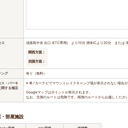
セス
淡路島中央 出口 (ETC専用) より10分 洲本ICより20分 または 
関西方面：
四国方面：
キング
有り（無料）
セス・パーキ
※ 車 ⁄ カーナビでマウントレイクキャンプ場が表示されない場合
に関する補足
Googleマップはポイントが表示されます。
なお、北側のルートは危険です。南側のルートからお越しくださ
屋・部屋施設