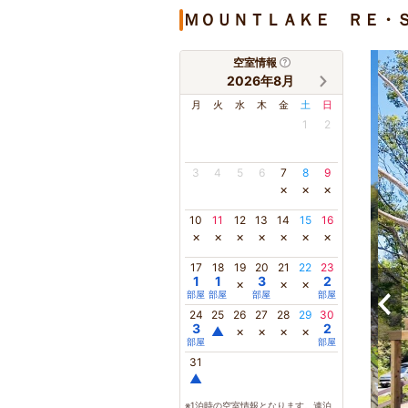
ＭＯＵＮＴＬＡＫＥ ＲＥ・
空室情報
2026年8月
月
火
水
木
金
土
日
1
2
3
4
5
6
7
8
9
×
×
×
10
11
12
13
14
15
16
×
×
×
×
×
×
×
17
18
19
20
21
22
23
1
1
3
2
×
×
×
部屋
部屋
部屋
部屋
24
25
26
27
28
29
30
3
2
▲
×
×
×
×
部屋
部屋
31
▲
※1泊時の空室情報となります。連泊