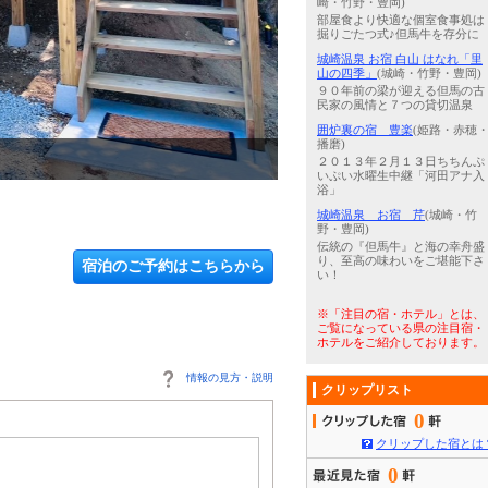
崎・竹野・豊岡)
部屋食より快適な個室食事処は
掘りごたつ式♪但馬牛を存分に
城崎温泉 お宿 白山 はなれ「里
山の四季」
(城崎・竹野・豊岡)
９０年前の梁が迎える但馬の古
民家の風情と７つの貸切温泉
囲炉裏の宿 豊楽
(姫路・赤穂
播磨)
3
/
5
サウナ
２０１３年２月１３日ちちんぷ
いぷい水曜生中継「河田アナ入
浴」
城崎温泉 お宿 芹
(城崎・竹
野・豊岡)
伝統の『但馬牛』と海の幸舟盛
り、至高の味わいをご堪能下さ
宿泊のご予約はこちらから
い！
※「注目の宿・ホテル」とは、
ご覧になっている県の注目宿・
ホテルをご紹介しております。
情報の見方・説明
クリップリスト
0
クリップした宿とは
0