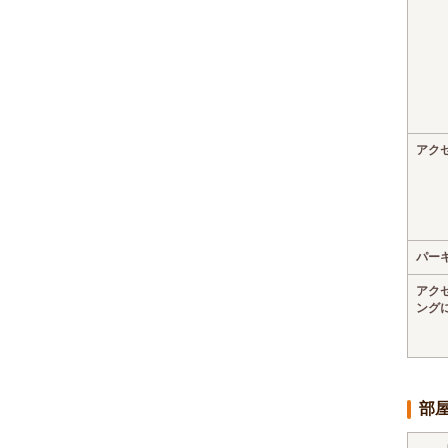
アク
パー
アク
ング
部