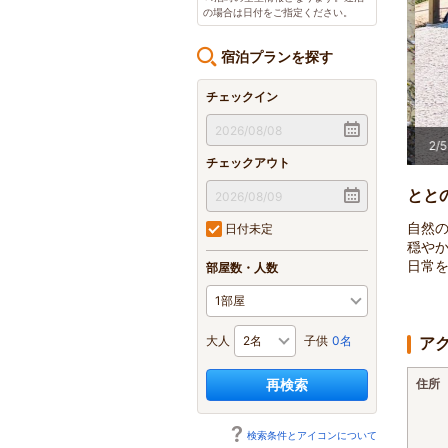
の場合は日付をご指定ください。
宿泊プランを探す
チェックイン
2
/
5
チェックアウト
とと
自然
日付未定
穏や
日常
部屋数・人数
大人
子供
0名
ア
再検索
住所
検索条件とアイコンについて