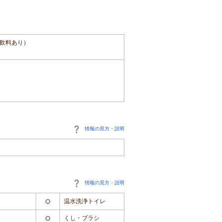
飲料あり）
情報の見方・説明
情報の見方・説明
温水洗浄トイレ
○
くし・ブラシ
○