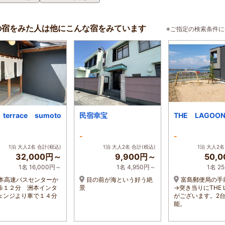
の宿をみた人は他にこんな宿をみています
※ご指定の検索条件
 terrace sumoto
民宿幸宝
THE LAGOO
-
-
1泊 大人2名 合計(税込)
1泊 大人2名 合計(税込)
1泊 大人2名
32,000円～
9,900円～
50,
1名 16,000円～
1名 4,950円～
1名 2
本高速バスセンターか
目の前が海という好う絶
富島郵便局の手
歩１２分 洲本インタ
景
→突き当りにTHE 
ェンジより車で１４分
がございます。2
能。