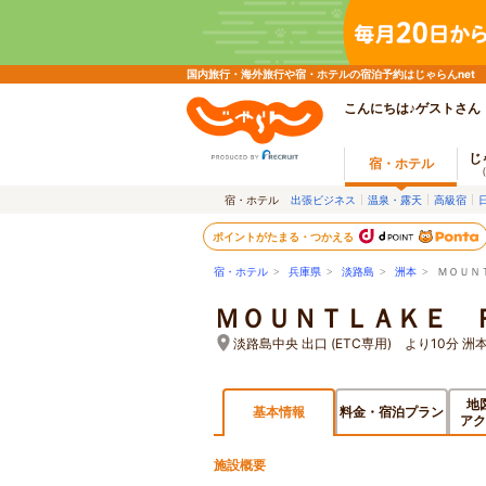
国内旅行・海外旅行や宿・ホテルの宿泊予約はじゃらんnet
こんにちは♪ゲストさん
じ
宿・ホテル
宿・ホテル
出張ビジネス
温泉・露天
高級宿
ポイントがたまる・つかえる
宿・ホテル
>
兵庫県
>
淡路島
>
洲本
> ＭＯＵＮ
ＭＯＵＮＴＬＡＫＥ 
淡路島中央 出口 (ETC専用) より10分 洲
地
基本情報
料金・宿泊プラン
アク
施設概要