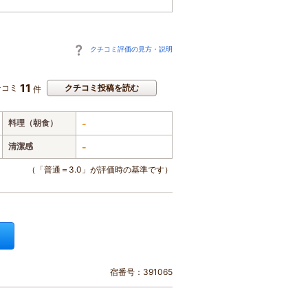
クチコミ評価の見方・説明
11
チコミ
クチコミ投稿を読む
件
料理（朝食）
-
清潔感
-
（「普通＝3.0」が評価時の基準です）
宿番号：391065