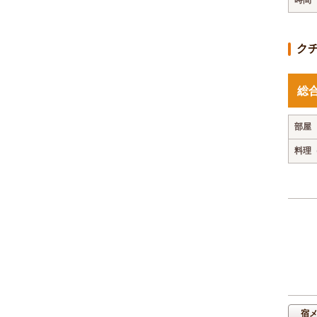
ク
総
部屋
料理
宿