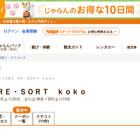
 ～日本最大級の宿・ホテル予約サイト～
ログイン
会員登録
お得な特典をみる
ゃらんパック
遊び・体験
観光ガイド
レンタカー
航空券
（交通＋宿泊）
日帰り・デイユース
ＴＬＡＫＥ ＲＥ・ＳＯＲＴ ｋｏｋｏ
ＲＥ・ＳＯＲＴ ｋｏｋｏ
本ICより20分 または 津名一宮ICより15分
配布中
図・
クーポン
クチコミ
セス
一覧
(11件)