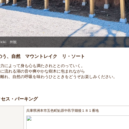
kiki 外観
のう、自然 マウントレイク リ・ソート
の力によって身も心も満たされととのっていく。
かに流れる湖の音や爽やかな樹木に包まれながら
を離れ、自然の呼吸を味わうひとときをどうぞお楽しみください。
クセス・パーキング
兵庫県洲本市五色町鮎原中邑字畑後１８１番地