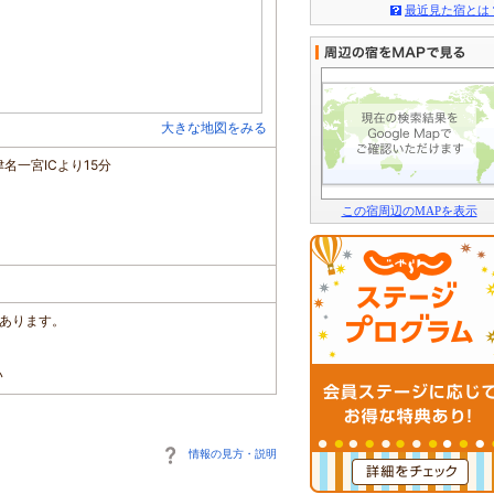
最近見た宿とは
大きな地図をみる
津名一宮ICより15分
この宿周辺のMAPを表示
があります。
い
情報の見方・説明