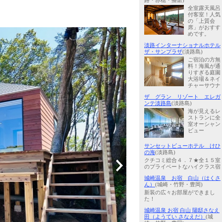
路・赤穂・播磨)
全室露天風呂
付客室！人気
の「上質会
席」がおすす
めです。
淡路インターナショナルホテル
ザ・サンプラザ
(淡路島)
ご宿泊の方無
料！海風が通
りすぎる庭園
大浴場＆ネイ
チャーサウナ
ザ グラン リゾート エレガ
ンテ淡路島
(淡路島)
海が見えるレ
ストランに全
室オーシャン
ビュー
サンセットビューホテル けひ
の海
(淡路島)
クチコミ総合４．７★全１５室
のプライベートなハイクラス宿
城崎温泉 お宿 白山（はくさ
ん）
(城崎・竹野・豊岡)
新装の広々お部屋ができまし
た！
城崎温泉 お宿 白山 陽邸さなえ
田（ようてい さなえだ）
(城