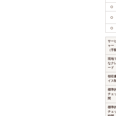
○
○
○
サー
ャー
（手
現地
なク
ード
領収
イス
標準
チェ
間
標準
チェ
時間