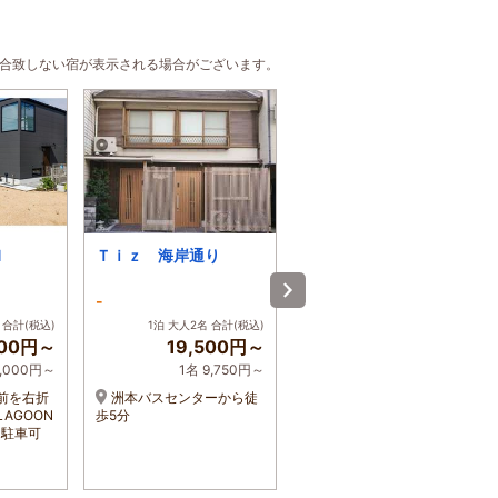
に合致しない宿が表示される場合がございます。
N
Ｔｉｚ 海岸通り
Ｔ．ＳＱＵＡＲＥ
-
-
 合計(税込)
1泊 大人2名 合計(税込)
1泊 大人2名 合計(税込)
000円～
19,500円～
29,090円～
5,000円～
1名 9,750円～
前を右折
洲本バスセンターから徒
神戸淡路鳴門自動車道・
LAGOON
歩5分
淡路ICより車で約2分
台駐車可