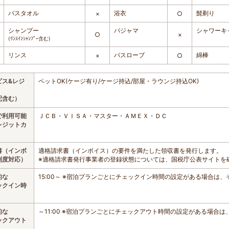
バスタオル
浴衣
髭剃り
×
○
シャンプー
パジャマ
シャワーキ
○
×
(ﾘﾝｽｲﾝｼｬﾝﾌﾟｰ含む)
リンス
バスローブ
綿棒
×
○
ビス&レジ
ペットOK(ケージ有り/ケージ持込/部屋・ラウンジ持込OK)
配含む）
で利用可能
ＪＣＢ・ＶＩＳＡ・マスター・ＡＭＥＸ・ＤＣ
レジットカ
書（インボ
適格請求書（インボイス）の要件を満たした領収書を発行します。
制度対応）
※適格請求書発行事業者の登録状態については、国税庁公表サイトを
的な
15:00～ ※宿泊プランごとにチェックイン時間の設定がある場合は
ックイン時
的な
～11:00 ※宿泊プランごとにチェックアウト時間の設定がある場合
ックアウト