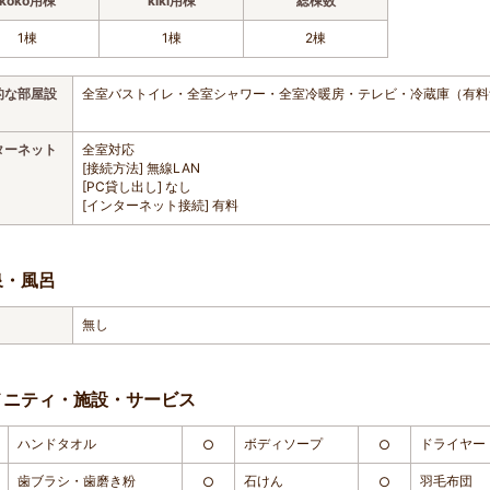
koko用棟
kiki用棟
総棟数
1棟
1棟
2棟
的な部屋設
全室バストイレ・全室シャワー・全室冷暖房・テレビ・冷蔵庫（有料
ターネット
全室対応
[接続方法] 無線LAN
[PC貸し出し] なし
[インターネット接続] 有料
泉・風呂
無し
メニティ・施設・サービス
ハンドタオル
ボディソープ
ドライヤー
○
○
歯ブラシ・歯磨き粉
石けん
羽毛布団
○
○