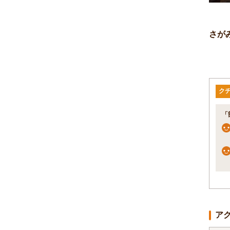
さが
ク
「
ア