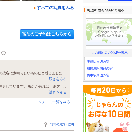
すべての写真をみる
宿泊のご予約はこちらから
この宿周辺のMAPを表示
藤野駅周辺の宿
相模原駅周辺の宿
まずはスタッフさんのホスピタリティに感激しました。特に、朝食会場の皆さんの接客は素晴らしいものだと感じました。 部屋はとても広く、掃除も行き届いており、何不自由なく利用できました。 比較的安価で安心したサービスが受けれるため、利用シーン問わず、すべての人におすすめできます。
橋本駅周辺の宿
続きをみる
今回の旅行で一番気に入ったお宿です。広くて清潔で、朝食も美味しく、皆大変満足しています。 機会が有れば 絶対 またね
続きをみる
クチコミ一覧をみる
情報の見方・説明