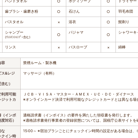
ハンドタオル
ボディソープ
ドライヤー
○
○
歯ブラシ・歯磨き粉
石けん
羽毛布団
○
○
バスタオル
浴衣
髭剃り
×
○
シャンプー
パジャマ
シャワーキ
○
○
(ﾘﾝｽｲﾝｼｬﾝﾌﾟｰ含む)
リンス
バスローブ
綿棒
×
×
内容
禁煙ルーム・製氷機
ビス&レジ
マッサージ（有料）
配含む）
で利用可能
ＪＣＢ・ＶＩＳＡ・マスター・ＡＭＥＸ・ＵＣ・ＤＣ・ダイナース
レジットカ
※オンラインカード決済で利用可能なクレジットカードとは異なる場
書（インボ
適格請求書（インボイス）の要件を満たした領収書を発行します。
制度対応）
※適格請求書発行事業者の登録状態については、国税庁公表サイトを
的な
15:00～ ※宿泊プランごとにチェックイン時間の設定がある場合は
ックイン時