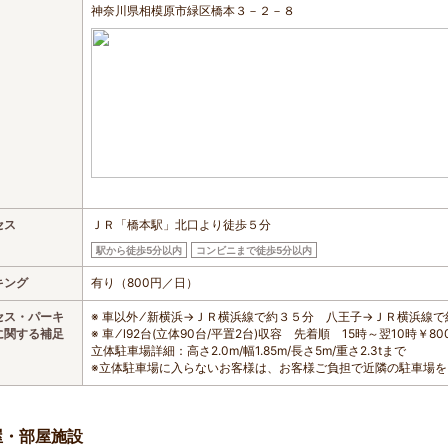
神奈川県相模原市緑区橋本３－２－８
セス
ＪＲ「橋本駅」北口より徒歩５分
駅から徒歩5分以内
コンビニまで徒歩5分以内
キング
有り（800円／日）
セス・パーキ
※ 車以外 ⁄ 新横浜→ＪＲ横浜線で約３５分 八王子→ＪＲ横浜
に関する補足
※ 車 ⁄ l92台(立体90台/平置2台)収容 先着順 15時～翌10時￥80
立体駐車場詳細：高さ2.0m/幅1.85m/長さ5m/重さ2.3tまで
※立体駐車場に入らないお客様は、お客様ご負担で近隣の駐車場を
屋・部屋施設