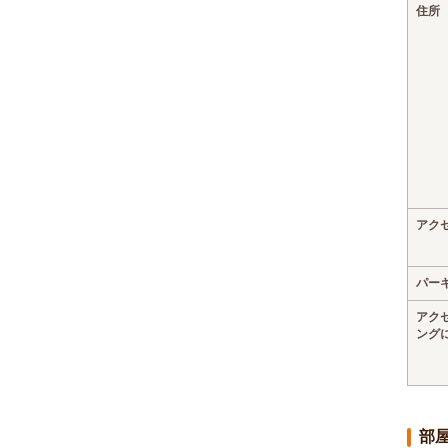
住所
アク
パー
アク
ング
部