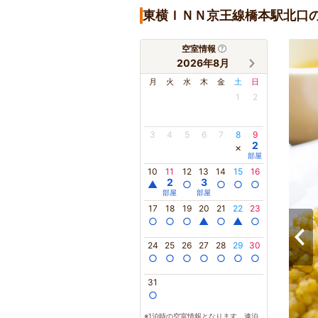
東横ＩＮＮ京王線橋本駅北口
空室情報
2026年8月
月
火
水
木
金
土
日
1
2
3
4
5
6
7
8
9
2
×
部屋
10
11
12
13
14
15
16
2
3
▲
○
○
○
○
部屋
部屋
17
18
19
20
21
22
23
○
○
○
▲
○
▲
○
24
25
26
27
28
29
30
○
○
○
○
○
○
○
31
○
※1泊時の空室情報となります。連泊