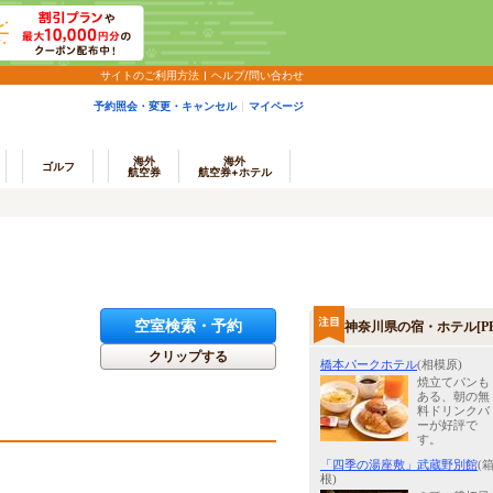
サイトのご利用方法
ヘルプ/問い合わせ
予約照会・変更・キャンセル
マイページ
海外
海外
ゴルフ
航空券
航空券+ホテル
空室検索・予約
神奈川県の宿・ホテル[PR
クリップする
橋本パークホテル
(相模原)
焼立てパンも
ある、朝の無
料ドリンクバ
ーが好評で
す。
「四季の湯座敷」武蔵野別館
(
根)