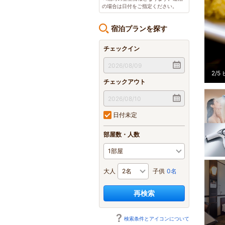
の場合は日付をご指定ください。
宿泊プランを探す
チェックイン
2
/
5
チェックアウト
日付未定
部屋数・人数
大人
子供
0名
再検索
検索条件とアイコンについて