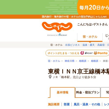
国内旅行・海外旅行や宿・ホテルの宿泊予約はじゃらんnet
こんにちは♪ゲストさん
じ
宿・ホテル
宿・ホテル
出張ビジネス
温泉・露天
高級宿
ポイントがたまる・つかえる
宿・ホテル
>
神奈川県
>
相模原
>
相模原
> 東横
東横ＩＮＮ京王線橋本
ＪＲ「橋本駅」北口より徒歩５分
基本情報
料金・宿泊プラン
写
施設概要
部屋
風呂・温泉・その他
レ