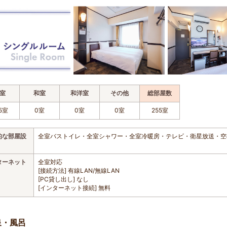
室
和室
和洋室
その他
総部屋数
5室
0室
0室
0室
255室
的な部屋設
全室バストイレ・全室シャワー・全室冷暖房・テレビ・衛星放送・空
ターネット
全室対応
[接続方法] 有線LAN/無線LAN
[PC貸し出し] なし
[インターネット接続] 無料
泉・風呂