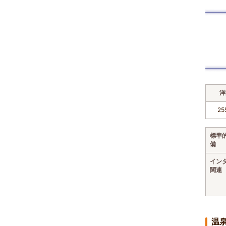
洋
25
標準
備
イン
関連
温