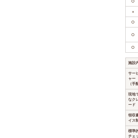
○
×
○
○
○
施設
サー
ャー
（手
現地
なク
ード
領収
イス
標準
チェ