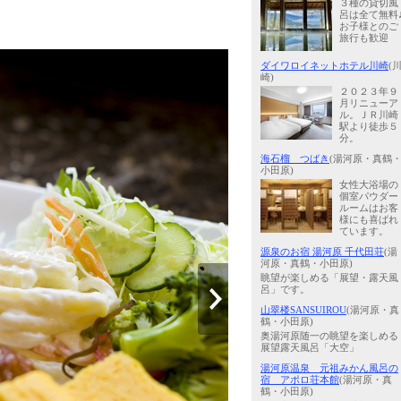
３種の貸切風
呂は全て無料
お子様とのご
旅行も歓迎
ダイワロイネットホテル川崎
(
崎)
２０２３年９
月リニューア
ル。ＪＲ川崎
駅より徒歩５
分。
海石榴 つばき
(湯河原・真鶴
小田原)
女性大浴場の
個室パウダー
ルームはお客
様にも喜ばれ
ています。
源泉のお宿 湯河原 千代田荘
(湯
河原・真鶴・小田原)
眺望が楽しめる「展望・露天風
呂」です。
山翠楼SANSUIROU
(湯河原・真
鶴・小田原)
奥湯河原随一の眺望を楽しめる
展望露天風呂「大空」
湯河原温泉 元祖みかん風呂の
宿 アポロ荘本館
(湯河原・真
鶴・小田原)