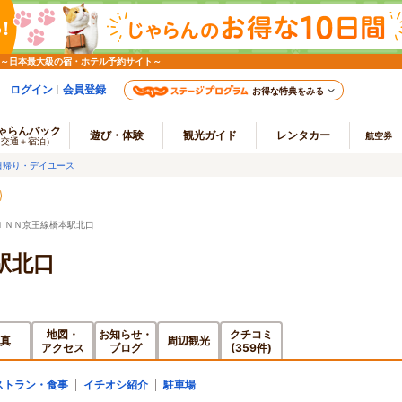
 ～日本最大級の宿・ホテル予約サイト～
ログイン
会員登録
お得な特典をみる
ゃらんパック
遊び・体験
観光ガイド
レンタカー
航空券
（交通＋宿泊）
日帰り・デイユース
ＩＮＮ京王線橋本駅北口
駅北口
地図・
お知らせ・
クチコミ
真
周辺観光
アクセス
ブログ
(359件)
ストラン・食事
イチオシ紹介
駐車場