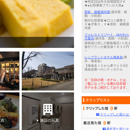
★特定日以外大浴場貸切ＯＫ
★●お部屋食プランが人気●
若松 箱根湯河原
(湯河原・真
鶴・小田原)
朝夕お部屋食★口コミ接客５．
０★夕食５．０★若松 箱根湯
河原
フォレストリゾート ゆがわら
万葉荘
(湯河原・真鶴・小田原)
3
/
5
エコノミーツイン
源泉掛け流しの家族風呂♪１泊
食付プランが最安値７８３０円
～
レンブラントホテル海老名
(厚
木・海老名)
【海老名ＩＣから車で１０分】
海老名唯一のシティホテル
※「注目の宿・ホテル」とは、
ご覧になっている県の注目宿・
ホテルをご紹介しております。
クリップリスト
0
クリップした宿とは
写真
施設の写真
0
最近見た宿とは