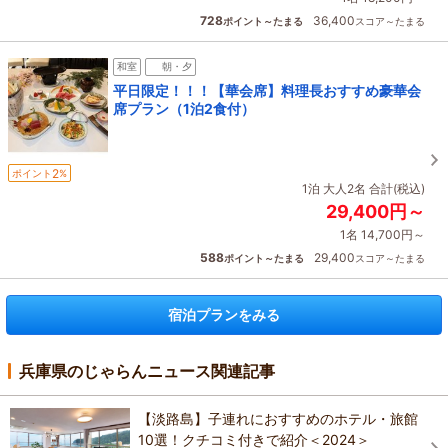
728
36,400
ポイント～たまる
スコア～たまる
和室
朝・夕
平日限定！！！【華会席】料理長おすすめ豪華会
席プラン（1泊2食付）
2
ポイント
%
1泊 大人2名 合計(税込)
29,400円～
1名 14,700円～
588
29,400
ポイント～たまる
スコア～たまる
宿泊プランをみる
兵庫県のじゃらんニュース関連記事
【淡路島】子連れにおすすめのホテル・旅館
10選！クチコミ付きで紹介＜2024＞