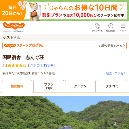
じゃらん
ゲスト
さん
お得な特典をみる
国民宿舎 志んぐ荘
(
クチコミ193件
)
4.1
兵庫県たつの市新宮町新宮１０９３番地
地図・アクセス
プラン
施設情報
クーポン
クチコミ
21件