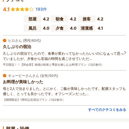
4.1
193件
部屋
4.2
朝食
4.2
接客
4.2
風呂
4.0
夕食
4.0
清潔感
4.1
ヒロさん (男性/60代)
久しぶりの宿泊
久しぶりの宿泊でしたので、食事が変わってなかったらいいのになぁって思っ
ていましたが、夕食から至福の時間を過ごさせていただ…
平日限定！！【和会席】地域の味覚と季節を愉しむお料理プラン（1泊2食付）
キューピーさんさん (女性/50代)
お料理が美味しかった
母と2人で泊まりました。とにかく、ご飯が美味しかったです。配膳スタッフも
優しく、とっても良かったです。オフシーズンだった…
【期間限定】1周年記念宿泊プラン（1泊2食付）
すべてのクチコミをみる
部屋・設備