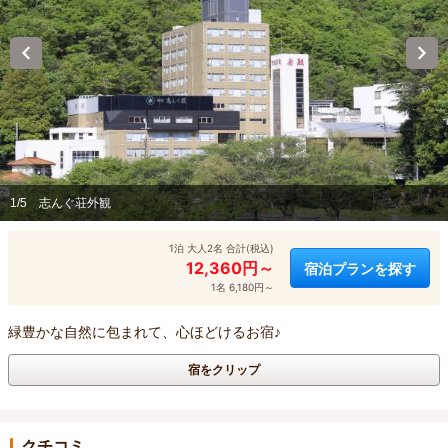
1/5
志んぐ荘外観
1泊 大人2名 合計(税込)
12,360円～
宿泊プランを探す
1名 6,180円～
緑豊かな自然に包まれて、心ほどけるお宿♪
宿をクリップ
クチコミ