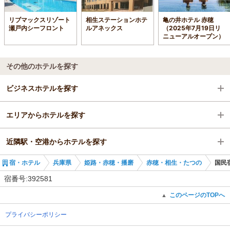
リブマックスリゾート
相生ステーションホテ
亀の井ホテル 赤穂
瀬戸内シーフロント
ルアネックス
（2025年7月19日リ
ニューアルオープン）
その他のホテルを探す
ビジネスホテルを探す
エリアからホテルを探す
兵庫県
近隣駅・空港からホテルを探す
姫路・赤穂・播磨
兵庫県
宿・ホテル
兵庫県
姫路・赤穂・播磨
赤穂・相生・たつの
国民
赤穂・相生・たつの
姫路・赤穂・播磨
播磨新宮駅
宿番号:392581
播磨新宮駅
赤穂・相生・たつの
本竜野駅
このページのTOPへ
▲
プライバシーポリシー
播磨新宮駅
竜野駅