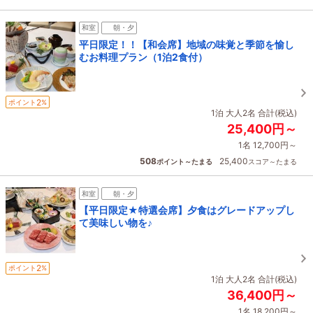
和室
朝・夕
平日限定！！【和会席】地域の味覚と季節を愉し
むお料理プラン（1泊2食付）
2
ポイント
%
1泊 大人2名 合計(税込)
25,400円～
1名 12,700円～
508
25,400
ポイント～たまる
スコア～たまる
和室
朝・夕
【平日限定★特選会席】夕食はグレードアップし
て美味しい物を♪
2
ポイント
%
1泊 大人2名 合計(税込)
36,400円～
1名 18,200円～