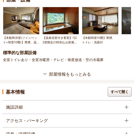
【本館和洋室(ツインベッ
【温泉浴室付き客室】1日
【本館和室10畳】禁煙、
ド+和室10畳)】禁煙、温
2室限定の特別なお部屋で
トイレ・洗面付
泉浴室・トイレ・洗面付き
す
標準的な部屋設備
全室トイレあり・全室冷暖房・テレビ・衛星放送・空の冷蔵庫
部屋情報をもっとみる
基本情報
すべて開く
施設詳細
アクセス・パーキング
温泉・浴場設備