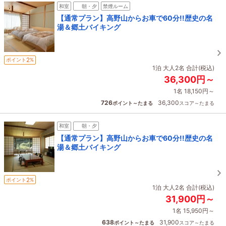
和室
朝・夕
禁煙ルーム
【通常プラン】高野山からお車で60分!!歴史の名
湯＆郷土バイキング
2
ポイント
%
1泊 大人2名 合計(税込)
36,300円～
1名 18,150円～
726
36,300
ポイント～たまる
スコア～たまる
和室
朝・夕
【通常プラン】高野山からお車で60分!!歴史の名
湯＆郷土バイキング
2
ポイント
%
1泊 大人2名 合計(税込)
31,900円～
1名 15,950円～
638
31,900
ポイント～たまる
スコア～たまる