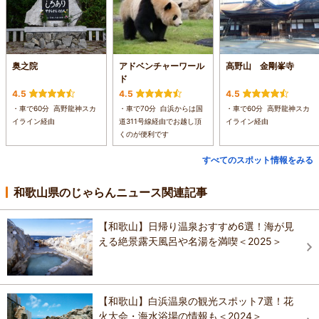
奥之院
アドベンチャーワール
高野山 金剛峯寺
ド
4.5
4.5
4.5
・車で60分 高野龍神スカ
・車で70分 白浜からは国
・車で60分 高野龍神スカ
イライン経由
道311号線経由でお越し頂
イライン経由
くのが便利です
すべてのスポット情報をみる
和歌山県のじゃらんニュース関連記事
【和歌山】日帰り温泉おすすめ6選！海が見
える絶景露天風呂や名湯を満喫＜2025＞
【和歌山】白浜温泉の観光スポット7選！花
火大会・海水浴場の情報も＜2024＞