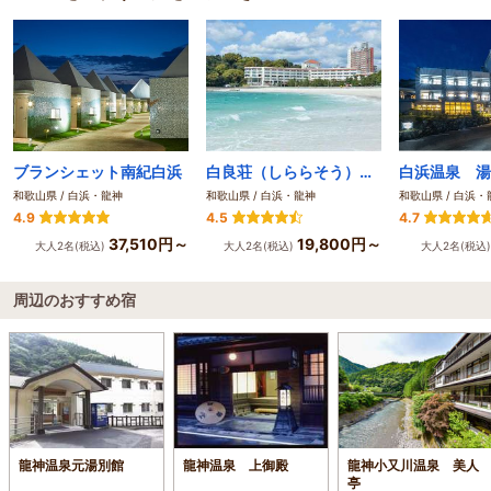
ブランシェット南紀白浜
白良荘（しららそう）グランドホテル
白浜温泉 湯
和歌山県 / 白浜・龍神
和歌山県 / 白浜・龍神
和歌山県 / 白浜・
4.9
4.5
4.7
37,510円～
19,800円～
大人2名(税込)
大人2名(税込)
大人2名(税込
周辺のおすすめ宿
龍神温泉元湯別館
龍神温泉 上御殿
龍神小又川温泉 美人
亭