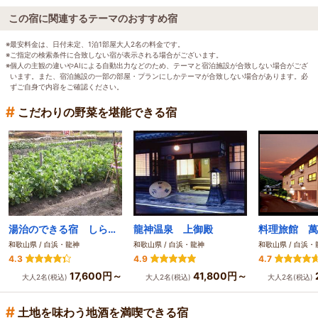
この宿に関連するテーマのおすすめ宿
※最安料金は、日付未定、1泊1部屋大人2名の料金です。
※ご指定の検索条件に合致しない宿が表示される場合がございます。
※個人の主観の違いやAIによる自動出力などのため、テーマと宿泊施設が合致しない場合がござ
います。また、宿泊施設の一部の部屋・プランにしかテーマが合致しない場合があります。必
ずご自身で内容をご確認ください。
#
こだわりの野菜を堪能できる宿
湯治のできる宿 しらさぎ
龍神温泉 上御殿
料理旅館 萬
和歌山県 / 白浜・龍神
和歌山県 / 白浜・龍神
和歌山県 / 白浜・
4.3
4.9
4.7
17,600円～
41,800円～
大人2名(税込)
大人2名(税込)
大人2名(税込)
#
土地を味わう地酒を満喫できる宿