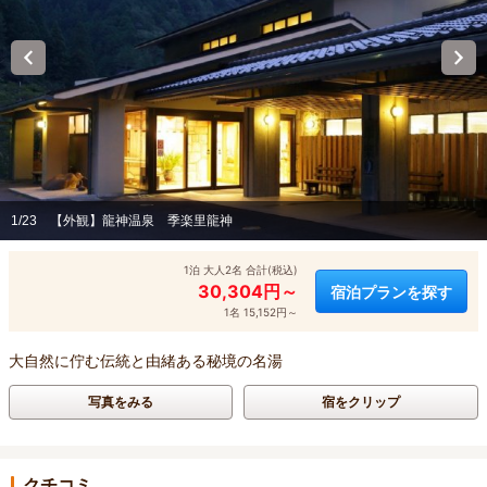
1/23
【外観】龍神温泉 季楽里龍神
1泊 大人2名 合計(税込)
30,304円～
宿泊プランを探す
1名 15,152円～
大自然に佇む伝統と由緒ある秘境の名湯
写真をみる
宿をクリップ
クチコミ