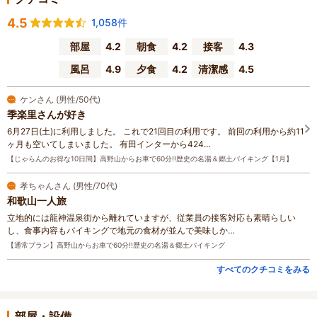
4.5
1,058件
部屋
4.2
朝食
4.2
接客
4.3
風呂
4.9
夕食
4.2
清潔感
4.5
ケンさん (男性/50代)
季楽里さんが好き
6月27日(土)に利用しました。 これで21回目の利用です。 前回の利用から約11
ヶ月も空いてしまいました。 有田インターから424…
【じゃらんのお得な10日間】高野山からお車で60分!!歴史の名湯＆郷土バイキング【1月】
孝ちゃんさん (男性/70代)
和歌山一人旅
立地的には龍神温泉街から離れていますが、従業員の接客対応も素晴らしい
し、食事内容もバイキングで地元の食材が並んで美味しか…
【通常プラン】高野山からお車で60分!!歴史の名湯＆郷土バイキング
すべてのクチコミをみる
部屋・設備