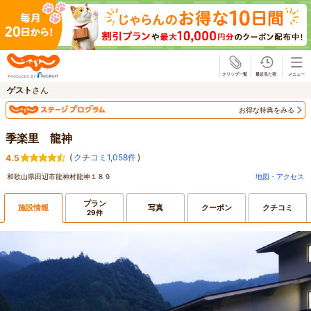
じゃらん
ゲスト
さん
お得な特典をみる
季楽里 龍神
(
クチコミ1,058件
)
4.5
和歌山県田辺市龍神村龍神１８９
地図・アクセス
プラン
施設情報
写真
クーポン
クチコミ
29件