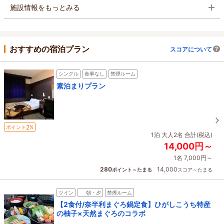
施設情報をもっとみる
おすすめの宿泊プラン
スコアについて
シングル
食事なし
禁煙ルーム
素泊まりプラン
2
ポイント
%
1泊 大人2名 合計(税込)
14,000円～
1名 7,000円～
280
14,000
ポイント～たまる
スコア～たまる
ツイン
朝・夕
禁煙ルーム
【2食付/奈半利まぐろ鍋定食】ひがしこうち特産
の柚子×天然まぐろのコラボ