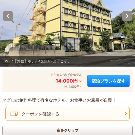
1/5
*【外観】ホテルなはりへようこそ。
1泊 大人2名 合計(税込)
14,000円～
宿泊プランを探す
1名 7,000円～
マグロの創作料理で有名なホテル。お食事とお風呂が自慢！
クーポンを確認する
宿をクリップ