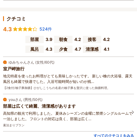
クチコミ
4.3
524件
部屋
3.9
朝食
4.2
接客
4.2
風呂
4.3
夕食
4.7
清潔感
4.1
ゆみちゃんさん (女性/60代)
室戸岬旅行
地元特産を使ったお料理がとても美味しかったです。 新しい檜の大浴場、露天
風呂も綺麗で快適でした。入浴可能時間が短いのが残…
【2食付/柚子豚御膳】ひがしこうちの名産の柚子豚を贅沢に使った御膳料理。
youさん (男性/50代)
部屋は広くて綺麗、清潔感があります
高知県の観光で利用しました。 夏休みシーズンの金曜に禁煙シングルルームで
一泊しました。 フロントの対応は良く、部屋は広く…
素泊まりプラン
すべてのクチコミをみる