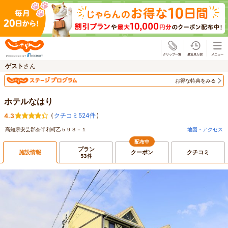
じゃらん
ゲスト
さん
お得な特典をみる
ホテルなはり
(
クチコミ524件
)
4.3
高知県安芸郡奈半利町乙５９３－１
地図・アクセス
配布中
プラン
施設情報
クーポン
クチコミ
53件