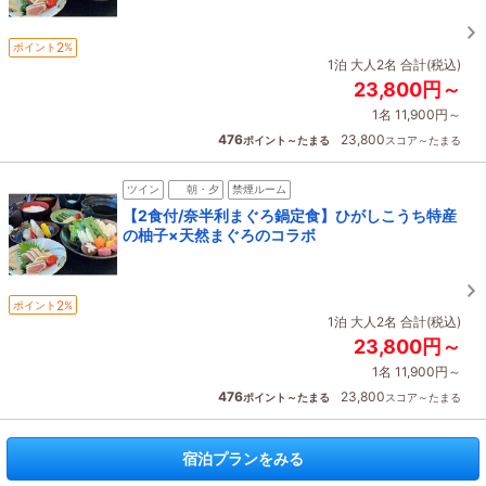
2
ポイント
%
1泊 大人2名 合計(税込)
23,800円～
1名 11,900円～
476
23,800
ポイント～たまる
スコア～たまる
ツイン
朝・夕
禁煙ルーム
【2食付/奈半利まぐろ鍋定食】ひがしこうち特産
の柚子×天然まぐろのコラボ
2
ポイント
%
1泊 大人2名 合計(税込)
23,800円～
1名 11,900円～
476
23,800
ポイント～たまる
スコア～たまる
宿泊プランをみる