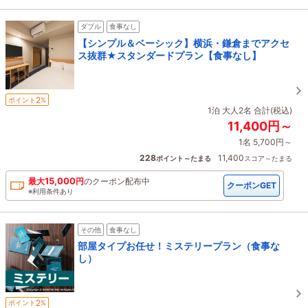
ダブル
食事なし
【シンプル＆ベーシック】横浜・鎌倉までアクセ
ス抜群★スタンダードプラン【食事なし】
2
ポイント
%
1泊 大人2名 合計(税込)
11,400円～
1名 5,700円～
228
11,400
ポイント～たまる
スコア～たまる
15,000
最大
円
の
クーポン配布中
クーポンGET
※利用条件あり
その他
食事なし
部屋タイプお任せ！ミステリープラン（食事な
し）
2
ポイント
%