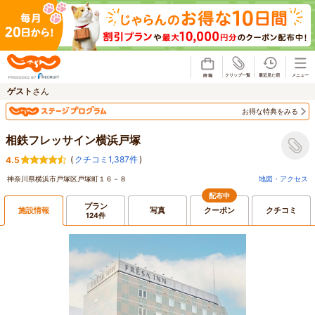
じゃらん
ゲスト
さん
お得な特典をみる
相鉄フレッサイン横浜戸塚
(
クチコミ1,387件
)
4.5
神奈川県横浜市戸塚区戸塚町１６－８
地図・アクセス
配布中
プラン
施設情報
写真
クーポン
クチコミ
124件