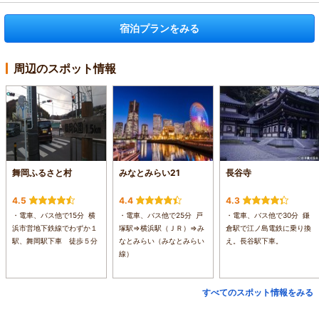
宿泊プランをみる
周辺のスポット情報
舞岡ふるさと村
みなとみらい21
長谷寺
4.5
4.4
4.3
・電車、バス他で15分 横
・電車、バス他で25分 戸
・電車、バス他で30分 鎌
浜市営地下鉄線でわずか１
塚駅⇒横浜駅（ＪＲ）⇒み
倉駅で江ノ島電鉄に乗り換
駅、舞岡駅下車 徒歩５分
なとみらい（みなとみらい
え。長谷駅下車。
線）
すべてのスポット情報をみる