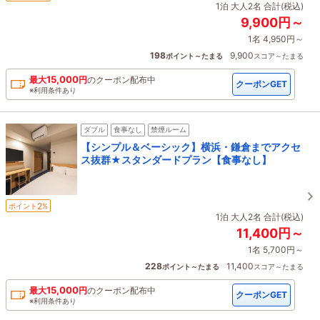
1泊 大人2名 合計(税込)
9,900円～
1名 4,950円～
198
9,900
ポイント～たまる
スコア～たまる
15,000
最大
円
の
クーポン配布中
クーポンGET
※利用条件あり
ダブル
食事なし
禁煙ルーム
【シンプル＆ベーシック】横浜・鎌倉までアクセ
ス抜群★スタンダードプラン【食事なし】
2
ポイント
%
1泊 大人2名 合計(税込)
11,400円～
1名 5,700円～
228
11,400
ポイント～たまる
スコア～たまる
15,000
最大
円
の
クーポン配布中
クーポンGET
※利用条件あり