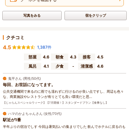
写真をみる
宿をクリップ
クチコミ
4.5
1,387件
部屋
4.6
朝食
4.3
接客
4.5
風呂
4.1
夕食
-
清潔感
4.6
鬼平さん (男性/50代)
毎回、お世話になってます。
公共交通機関で来るのに雨でも濡れずに行けるのが良い点ですし、周辺も色々
な、商業施設やレストランが有りとても良い環境だと思…
【じゃらんスペシャルウィーク】【7月開催！】スタンダードプラン【食事なし】
ハマのかよちゃんさん (女性/70代)
駅近が1番
半年ぶりの宿泊でしす 今回は暑気払いの集まりでした 飲んでホテルに戻るのも