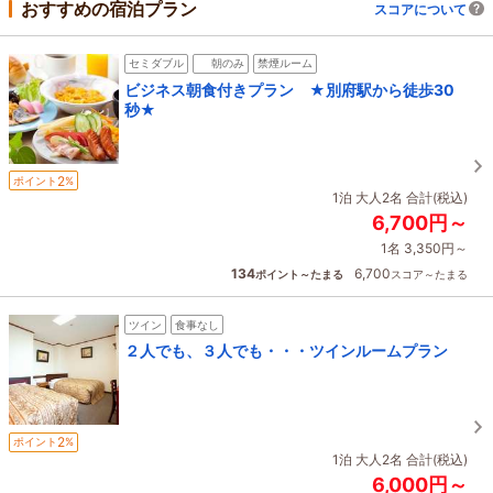
おすすめの宿泊プラン
スコアについて
セミダブル
朝のみ
禁煙ルーム
ビジネス朝食付きプラン ★別府駅から徒歩30
秒★
2
ポイント
%
1泊 大人2名 合計(税込)
6,700円～
1名 3,350円～
134
6,700
ポイント～たまる
スコア～たまる
ツイン
食事なし
２人でも、３人でも・・・ツインルームプラン
2
ポイント
%
1泊 大人2名 合計(税込)
6,000円～