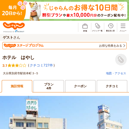
じゃらん
ゲスト
さん
お得な特典をみる
ホテル はやし
(
クチコミ727件
)
3.1
大分県別府市駅前本町３‐５
地図・アクセス
プラン
施設情報
クーポン
クチコミ
4件