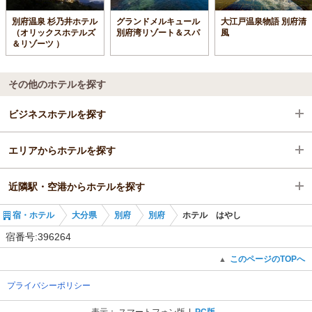
別府温泉 杉乃井ホテル
グランドメルキュール
大江戸温泉物語 別府清
（オリックスホテルズ
別府湾リゾート＆スパ
風
＆リゾーツ ）
その他のホテルを探す
ビジネスホテルを探す
エリアからホテルを探す
大分県
近隣駅・空港からホテルを探す
別府
大分県
宿・ホテル
大分県
別府
別府
ホテル はやし
別府
別府駅
宿番号:396264
東別府駅
このページのTOPへ
▲
プライバシーポリシー
向之原駅
表示：
スマートフォン版
PC版