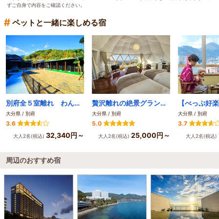
ずご自身で内容をご確認ください。
#
ペットと一緒に楽しめる宿
別府全５室離れ わんこの宿ゆるり
贅沢離れの絶景グランピング グランヴェルデリゾート
大分県 / 別府
大分県 / 別府
大分県 / 別府
3.6
5.0
3.7
32,340円～
25,000円～
大人2名(税込)
大人2名(税込)
大人2名(税込)
周辺のおすすめ宿