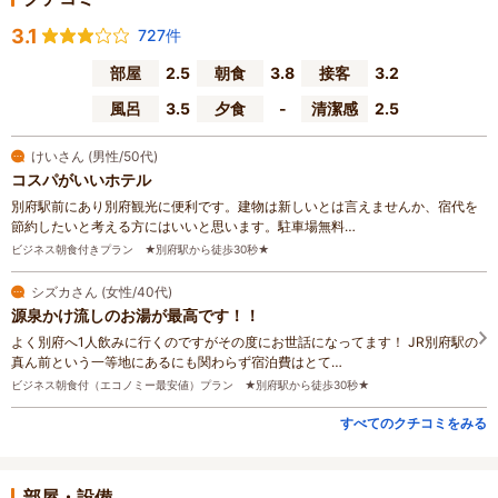
3.1
727件
部屋
2.5
朝食
3.8
接客
3.2
風呂
3.5
夕食
-
清潔感
2.5
けいさん (男性/50代)
コスパがいいホテル
別府駅前にあり別府観光に便利です。建物は新しいとは言えませんか、宿代を
節約したいと考える方にはいいと思います。駐車場無料…
ビジネス朝食付きプラン ★別府駅から徒歩30秒★
シズカさん (女性/40代)
源泉かけ流しのお湯が最高です！！
よく別府へ1人飲みに行くのですがその度にお世話になってます！ JR別府駅の
真ん前という一等地にあるにも関わらず宿泊費はとて…
ビジネス朝食付（エコノミー最安値）プラン ★別府駅から徒歩30秒★
すべてのクチコミをみる
部屋・設備