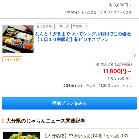
1名 3,000円～
120
6,000
ポイント～たまる
スコア～たまる
セミダブル
朝・夕
禁煙ルーム
なんと！夕食までついてシングル利用でこの値段
【１日１０室限定】新ビジネスプラン
2
ポイント
%
1泊 大人2名 合計(税込)
11,800円～
1名 5,900円～
236
11,800
ポイント～たまる
スコア～たまる
宿泊プランをみる
大分県のじゃらんニュース関連記事
【大分名物】中津からあげ4選！からあげの