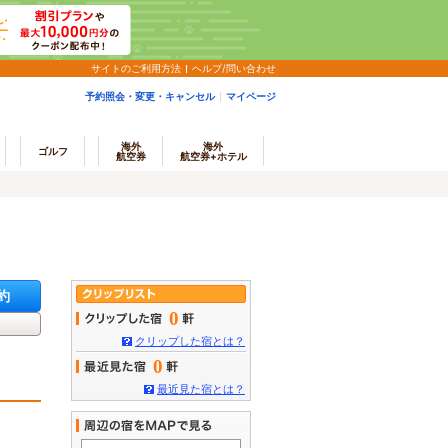
サイトのご利用方法
ヘルプ/問い合わせ
予約照会・変更・キャンセル
マイページ
海外
海外
ゴルフ
航空券
航空券+ホテル
約
0
クリップした宿とは？
0
最近見た宿とは？