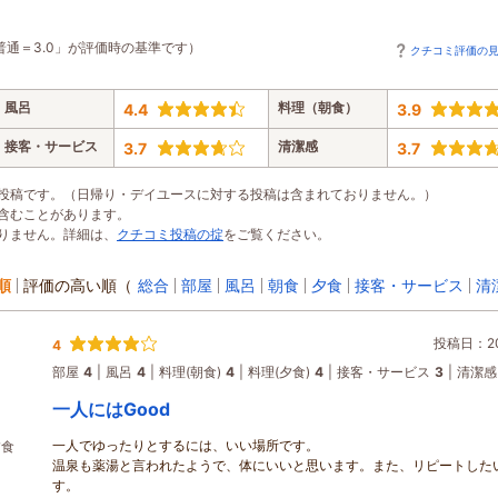
普通＝3.0」が評価時の基準です）
クチコミ評価の
風呂
料理（朝食）
4.4
3.9
接客・サービス
清潔感
3.7
3.7
投稿です。（日帰り・デイユースに対する投稿は含まれておりません。）
含むことがあります。
りません。詳細は、
クチコミ投稿の掟
をご覧ください。
順
評価の高い順
（
総合
部屋
風呂
朝食
夕食
接客・サービス
清
投稿日：202
4
部屋
4
風呂
4
料理(朝食)
4
料理(夕食)
4
接客・サービス
3
清潔感
一人にはGood
一人でゆったりとするには、いい場所です。
夕食
温泉も薬湯と言われたようで、体にいいと思います。また、リピートした
す。