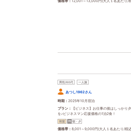
価格帯
12,001～13,000円(大人１名あたり/
男性/60代
一人旅
あつし1962さん
時期
2025年10月宿泊
プラン
【ビジネス】お仕事の後はしっかり
を♪ビジネスマン応援価格の1泊2食！
和室
朝・夕
価格帯
8,001～9,000円(大人１名あたり/税込