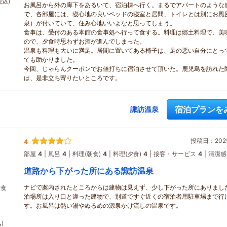
税込)
お風呂から外の廊下をあるいて、宿泊棟へ行く。まるでアパートのような
で、各部屋には、寝心地の良いベッドの寝室と居間、トイレとは別にお風
泉）が付いていて、住み心地いいよなと思ってしまう。
食事は、受付のある本館の食事処へ行って食する。料理は郷土料理で、美
ので、夕食時思わずお酒が進んでしまった。
温泉も料理も大いに満足。居間に置いてある椅子は、足の悪い自分にとっ
ても助かりました。
今回、じゃらんクーポンでお値打ちに宿泊させて頂いた。鹿児島を訪れた
は、是非立ち寄りたいところです。
宿泊プランを
諏訪温泉
投稿日：2025
4
部屋
4
風呂
4
料理(朝食)
4
料理(夕食)
4
接客・サービス
4
清潔感
道路から下がった所にある諏訪温泉
ナビで案内されたところからは建物は見えず、少し下がった所にありまし
夕食
泊場所は入り口と違った建物で、別道ですぐ近くの宿泊者用駐車場まで行
す。お風呂は熱い湯やぬるめの源泉かけ流しの温泉です。
)