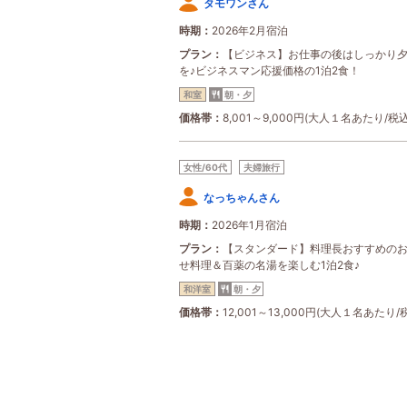
タモワンさん
時期
2026年2月宿泊
プラン
【ビジネス】お仕事の後はしっかり
を♪ビジネスマン応援価格の1泊2食！
和室
朝・夕
価格帯
8,001～9,000円(大人１名あたり/税込
女性/60代
夫婦旅行
なっちゃんさん
時期
2026年1月宿泊
プラン
【スタンダード】料理長おすすめの
せ料理＆百薬の名湯を楽しむ1泊2食♪
和洋室
朝・夕
価格帯
12,001～13,000円(大人１名あたり/