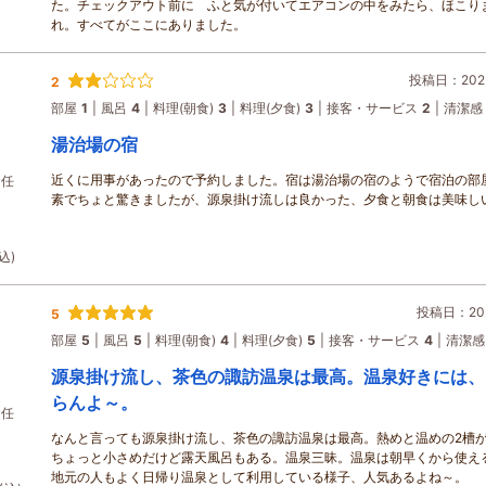
た。チェックアウト前に ふと気が付いてエアコンの中をみたら、ほこり
れ。すべてがここにありました。
投稿日：2025
2
部屋
1
風呂
4
料理(朝食)
3
料理(夕食)
3
接客・サービス
2
清潔感
湯治場の宿
近くに用事があったので予約しました。宿は湯治場の宿のようで宿泊の部
お任
素でちょと驚きましたが、源泉掛け流しは良かった、夕食と朝食は美味し
込)
投稿日：202
5
部屋
5
風呂
5
料理(朝食)
4
料理(夕食)
5
接客・サービス
4
清潔感
源泉掛け流し、茶色の諏訪温泉は最高。温泉好きには、
らんよ～。
お任
なんと言っても源泉掛け流し、茶色の諏訪温泉は最高。熱めと温めの2槽
ちょっと小さめだけど露天風呂もある。温泉三昧。温泉は朝早くから使え
地元の人もよく日帰り温泉として利用している様子、人気あるよね～。