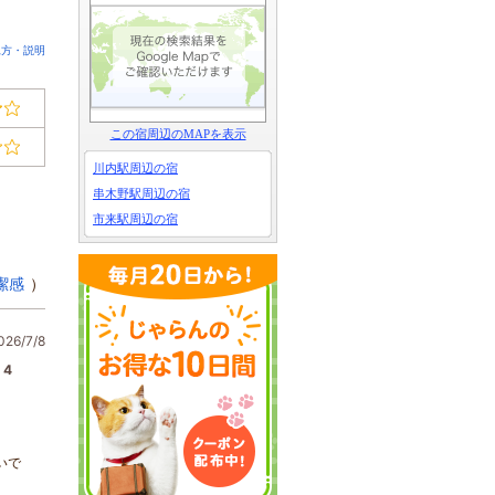
見方・説明
この宿周辺のMAPを表示
川内駅周辺の宿
串木野駅周辺の宿
市来駅周辺の宿
潔感
）
6/7/8
4
いで