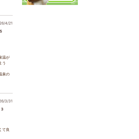
6/4/21
5
泉温が
よう
温泉の
/3/31
3
くて良