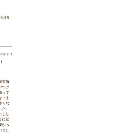
泊2食
6/1/13
1
脱衣所
中つけ
張って
は止ま
寒くな
した。
れまし
えに部
安かっ
いまし