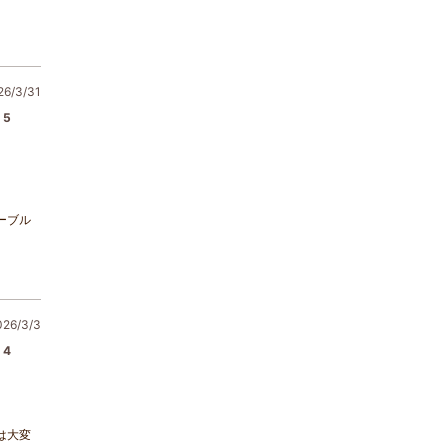
/3/31
5
ーブル
6/3/3
4
は大変