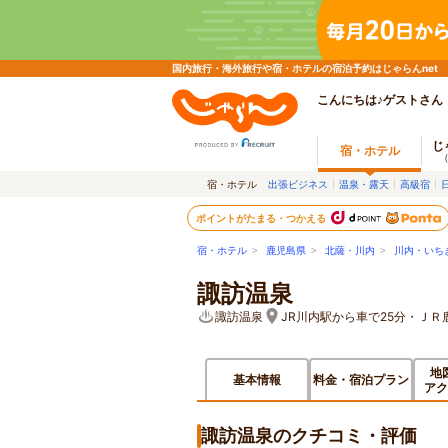
国内旅行・海外旅行や宿・ホテルの宿泊予約はじゃらんnet
こんにちは♪ゲストさん
じ
宿・ホテル
宿・ホテル
出張ビジネス
温泉・露天
高級宿
ポイントがたまる・つかえる
宿・ホテル
>
鹿児島県
>
北薩・川内
>
川内・いち
諏訪温泉
諏訪温泉
JR川内駅から車で25分・ＪＲ
地
基本情報
料金・宿泊プラン
アク
諏訪温泉のクチコミ・評価