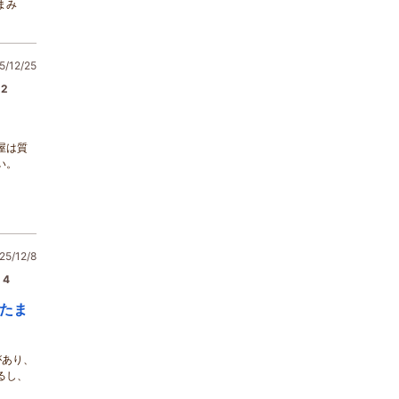
まみ
/12/25
2
屋は質
い。
5/12/8
4
たま
があり、
るし、