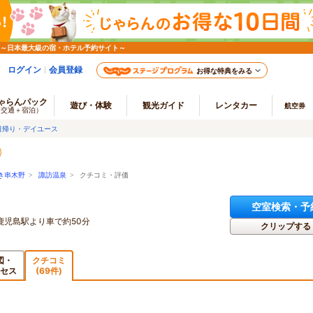
 ～日本最大級の宿・ホテル予約サイト～
ログイン
会員登録
お得な特典をみる
ゃらんパック
遊び・体験
観光ガイド
レンタカー
航空券
（交通＋宿泊）
日帰り・デイユース
き串木野
>
諏訪温泉
> クチコミ・評価
空室検索・予
鹿児島駅より車で約50分
クリップする
図・
クチコミ
セス
(69件)