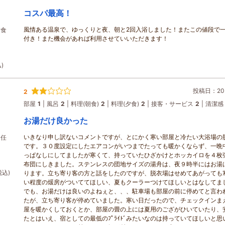
コスパ最高！
風情ある温泉で、ゆっくりと夜、朝と2回入浴しました！またこの値段で一
夕食
付き！また機会があれば利用させていいただきます！
)
投稿日：202
2
部屋
1
風呂
2
料理(朝食)
2
料理(夕食)
2
接客・サービス
2
清潔感
お湯だけ良かった
いきなり申し訳ないコメントですが、とにかく寒い部屋と冷たい大浴場の
お任
です。３０度設定にしたエアコンがいつまでたっても暖かくならず、一晩
っぱなしにしてましたが寒くて、持っていたひざかけとホッカイロを４枚
布団にしきました。ステンレスの団地サイズの湯舟は、夜９時半にはお湯
税込)
ります。立ち寄り客の方と話をしたのですが、脱衣場はせめてあがっても
い程度の煖房がついててほしい、夏もクーラーつけてほしいとはなしてま
でも、お湯だけは良いのよねぇと、、、駐車場も部屋の前に停めてと言わ
たが、立ち寄り客が停めていました。寒い日だったので、チェックインま
屋を暖かくしておくとか、部屋の畳の上には夏用のござがひいていたり、
たとはいえ、宿としての最低のﾌﾟﾗｲﾄﾞみたいなのは持っていてほしいと思