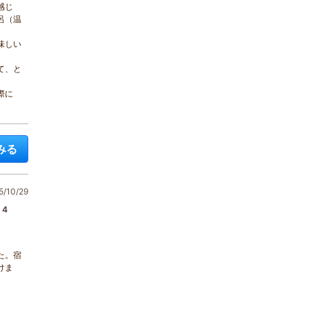
感じ
呂（温
味しい
て、と
際に
みる
/10/29
4
た。宿
けま