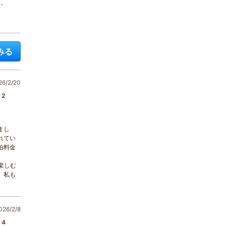
す。
みる
/2/20
2
まし
れてい
泊料金
楽しむ
。私も
6/2/8
4