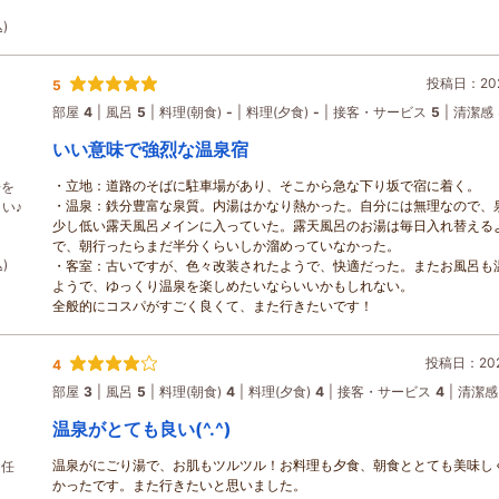
)
投稿日：202
5
部屋
4
風呂
5
料理(朝食)
-
料理(夕食)
-
接客・サービス
5
清潔感
いい意味で強烈な温泉宿
・立地：道路のそばに駐車場があり、そこから急な下り坂で宿に着く。
湯を
・温泉：鉄分豊富な泉質。内湯はかなり熱かった。自分には無理なので、
い♪
少し低い露天風呂メインに入っていた。露天風呂のお湯は毎日入れ替える
で、朝行ったらまだ半分くらいしか溜めっていなかった。
)
・客室：古いですが、色々改装されたようで、快適だった。またお風呂も
ようで、ゆっくり温泉を楽しめたいならいいかもしれない。
全般的にコスパがすごく良くて、また行きたいです！
投稿日：2026
4
部屋
3
風呂
5
料理(朝食)
4
料理(夕食)
4
接客・サービス
4
清潔感
温泉がとても良い(^.^)
温泉がにごり湯で、お肌もツルツル！お料理も夕食、朝食ととても美味し
お任
かったです。また行きたいと思いました。