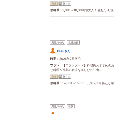
和室
朝・夕
価格帯
9,001～10,000円(大人１名あたり/税
男性/60代
友達旅行
kazuさん
時期
2026年2月宿泊
プラン
【スタンダード】料理長おすすめの
せ料理＆百薬の名湯を楽しむ1泊2食♪
和室
朝・夕
価格帯
14,001～15,000円(大人１名あたり/
男性/60代
出張