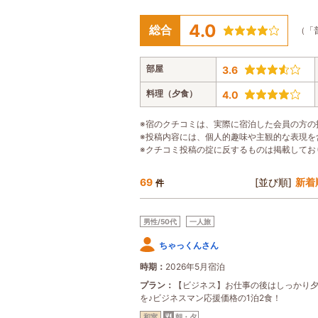
4.0
総合
（「
部屋
3.6
料理（夕食）
4.0
※宿のクチコミは、実際に宿泊した会員の方の
※投稿内容には、個人的趣味や主観的な表現を
※クチコミ投稿の掟に反するものは掲載してお
69
[並び順]
新着
件
男性/50代
一人旅
ちゃっくんさん
時期
2026年5月宿泊
プラン
【ビジネス】お仕事の後はしっかり
を♪ビジネスマン応援価格の1泊2食！
和室
朝・夕