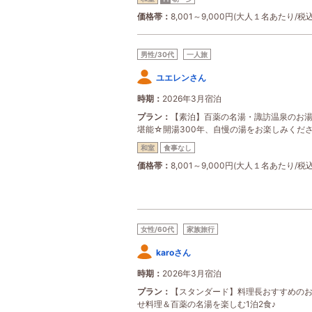
価格帯
8,001～9,000円(大人１名あたり/税込
男性/30代
一人旅
ユエレンさん
時期
2026年3月宿泊
プラン
【素泊】百薬の名湯・諏訪温泉のお
堪能☆開湯300年、自慢の湯をお楽しみくださ
和室
食事なし
価格帯
8,001～9,000円(大人１名あたり/税込
女性/60代
家族旅行
karoさん
時期
2026年3月宿泊
プラン
【スタンダード】料理長おすすめの
せ料理＆百薬の名湯を楽しむ1泊2食♪