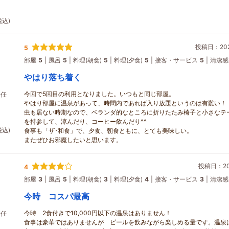
税込)
投稿日：2026
5
部屋
5
風呂
5
料理(朝食)
5
料理(夕食)
5
接客・サービス
5
清潔感
やはり落ち着く
今回で5回目の利用となりました。いつもと同じ部屋。
お任
やはり部屋に温泉があって、時間内であれば入り放題というのは有難い！
虫も居ない時期なので、ベランダ的なところに折りたたみ椅子と小さなテ
を持参して、涼んだり、コーヒー飲んだり^^
税込)
食事も「ザ･和食」で、夕食、朝食ともに、とても美味しい。
またぜひお邪魔したいと思います。
投稿日：202
4
部屋
3
風呂
5
料理(朝食)
3
料理(夕食)
4
接客・サービス
3
清潔感
今時 コスパ最高
今時 2食付きで10,000円以下の温泉はありません！
お任
食事は豪華ではありませんが ビールを飲みながら楽しめる量です。温泉