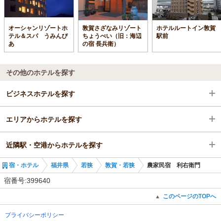
オーシャンリゾートホ
敦賀さざなみリゾート
ホテルルートイン敦賀
テル＆スパ うみんぴ
ちょうべい（旧：海辺
駅前
あ
の宿 長兵衛）
その他のホテルを探す
ビジネスホテルを探す
エリアからホテルを探す
福井県
近隣駅・空港からホテルを探す
若狭
福井県
宿・ホテル
福井県
若狭
敦賀・若狭
農家民宿 利右衛門
若狭
三松駅
宿番号:399640
若狭高浜駅
このページのTOPへ
▲
プライバシーポリシー