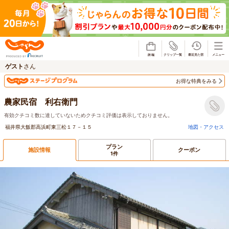
じゃらん
ゲスト
さん
お得な特典をみる
農家民宿 利右衛門
有効クチコミ数に達していないためクチコミ評価は表示しておりません。
福井県大飯郡高浜町東三松１７－１５
地図・アクセス
プラン
施設情報
クーポン
1件