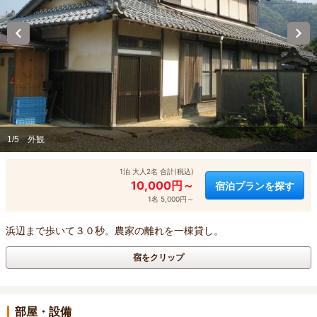
1/5
外観
1泊 大人2名 合計(税込)
10,000円～
宿泊プランを探す
1名 5,000円～
浜辺まで歩いて３０秒。農家の離れを一棟貸し。
宿をクリップ
部屋・設備