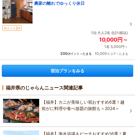
農家の離れでゆっくり休日
2
ポイント
%
1泊 大人2名 合計(税込)
10,000円～
1名 5,000円～
200
10,000
ポイント～たまる
スコア～たまる
宿泊プランをみる
福井県のじゃらんニュース関連記事
【福井】カニが美味しい宿おすすめ6選！越
前がに料理や食べ放題の旅館も＜2024＞
【福井】海水浴場＆ビーチおすすめ16選！夏