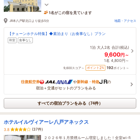
り、ご宿泊には支障ございません。何卒ご了承願い
ます。
1名がこの宿を見ています
3時間前に予約されました
JR本八戸駅北口より徒歩5分
地図・アクセス
【チェーンホテル特集】◆素泊まり（お食事なし）プラン
和室
食事なし
1泊
大人2名
合計(税込)
9,600
円～
1名
4,800円～
192
2
ポイント
%
9,600
スコア～
ポイント～
往復航空券
や
新幹線・特急
の
宿泊＋交通がセットのプランをみる
すべての宿泊プランをみる（74件）
ホテルイルヴィアーレ八戸アネックス
(37件)
3.8
２０２６年１月禁煙ルーム増室しました！全室wi-fi