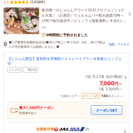
(1,456件)
4.6
東北唯一のじゃらんアワード2021プロフェッショナ
ル大賞／（お酒含）ウェルカムバー飲み放題15時～
21時で毎日提供中／ビュッフェ朝食無料／☆全5ヶ
所、計348台分の駐車場完備（屋根付隣）☆目の前
ローソン☆
9時間前に予約されました
■八戸繁華街長横町徒歩0分■JR八戸駅より車で20分（※注：JR八戸駅は
地図・アクセス
八戸市内繁華街では御座いません）■
【じゃらん限定】直前割＆早期割ベストレートプラン☆朝食ビュッフェ
付
シングル
朝のみ
1泊
大人2名
合計(税込)
7,000
円～
1名
3,500円～
140
2
ポイント
%
7,000
スコア～
ポイント～
最大
1,200
円クーポン
クーポンGET
利用条件あり
往復航空券
の