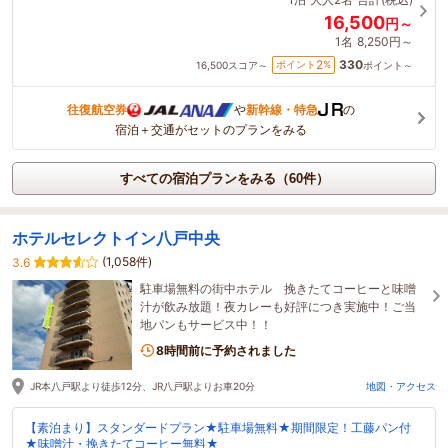
16,500
円～
1名
8,250円～
330
2
ポイント
%
16,500
スコア～
ポイント～
往復航空券
や
新幹線・特急
の
宿泊＋交通がセットのプランをみる
すべての宿泊プランをみる（60件）
ホテルセレクトイン八戸中央
(1,058件)
3.6
駐車場無料の街中ホテル 挽きたてコーヒーと味噌
汁が飲み放題！夜カレーも好評につき実施中！ご当
地パンもサービス中！！
8時間前に予約されました
JR本八戸駅より徒歩12分、JR八戸駅よりお車20分
地図・アクセス
【素泊まり】スタンダードプラン★駐車場無料★期間限定！工藤パン付
★味噌汁・挽きたてコーヒー無料★