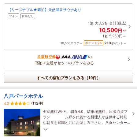
【リーズナブル★素泊】天然温泉サウナあり
ツイン
食事なし
1泊
大人2名
合計(税込)
10,500
円～
1名
5,250円～
210
2
ポイント
%
10,500
スコア～
ポイント～
往復航空券
の
宿泊＋交通がセットのプランをみる
すべての宿泊プランをみる（10件）
八戸パークホテル
(112件)
4.2
全室無料Wi-Fi、朝食4.0、駐車場無料、出張応援プ
ラン 八戸を代表する料理人が提供する特別
な朝食を庭園と共にお楽しみ下さい。八食センター
やみろく横丁、蕪島や朝市などにも好アクセス！