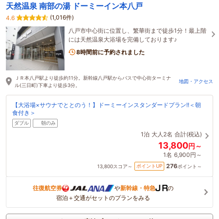
天然温泉 南部の湯 ドーミーイン本八戸
(1,016件)
4.6
八戸市中心街に位置し、繁華街まで徒歩1分！最上階
には天然温泉大浴場を完備しております♪
8時間前に予約されました
ＪＲ本八戸駅より徒歩約11分。新幹線八戸駅からバスで中心街ターミナ
地図・アクセス
ル(三日町)下車より徒歩3分。
【大浴場×サウナでととのう！】ドーミーインスタンダードプラン!!＜朝
食付き＞
ダブル
朝のみ
1泊
大人2名
合計(税込)
13,800
円～
1名
6,900円～
276
ポイントUP
13,800
スコア～
ポイント～
往復航空券
や
新幹線・特急
の
宿泊＋交通がセットのプランをみる