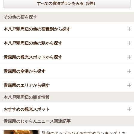
すべての宿泊プランをみる（8件）
その他の宿を探す
本八戸駅周辺の他の宿種別から探す
本八戸駅周辺の他の駅から探す
ビジネスホテル
青森県の観光スポットから探す
旅館
八戸駅
青森県の空港から探す
格安ホテル
陸奥湊駅
奥入瀬渓流
青森県のエリアから探す
種差海岸駅
浅虫水族館
青森空港
本八戸駅周辺の観光情報
三戸駅
三内丸山遺跡
三沢空港（三沢飛行場）
八戸
おすすめの観光スポット
北高岩駅
青森県立美術館
弘前
青森県のじゃらんニュース関連記事
葦毛崎展望台
青森県観光物産館アスパム
青森
4.3
弘前のアップルパイおすすめランキング！カ