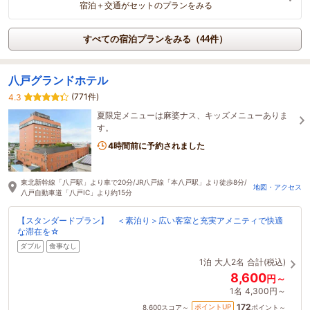
宿泊＋交通がセットのプランをみる
すべての宿泊プランをみる（44件）
八戸グランドホテル
(771件)
4.3
夏限定メニューは麻婆ナス、キッズメニューありま
す。
4時間前に予約されました
東北新幹線「八戸駅」より車で20分/JR八戸線「本八戸駅」より徒歩8分/
地図・アクセス
八戸自動車道「八戸IC」より約15分
【スタンダードプラン】 ＜素泊り＞広い客室と充実アメニティで快適
な滞在を☆
ダブル
食事なし
1泊
大人2名
合計(税込)
8,600
円～
1名
4,300円～
172
ポイントUP
8,600
スコア～
ポイント～