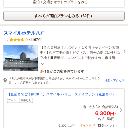
宿泊＋交通がセットのプランをみる
すべての宿泊プランをみる（62件）
スマイルホテル八戸
(1,167件)
3.7
【全会員対象！】ポイント１０％キャンペーン実施
中♪【八戸市中心街】ビジネス・観光の拠点に便利な
立地！■繁華街、コンビニまで徒歩１分。市役所、
公会堂まで徒歩３分
1名がこの宿を見ています
4時間前に予約されました
ＪＲ八戸線本八戸駅下車南口より徒歩７分、八戸インター出口より１０
地図・アクセス
分、ＪＲ八戸駅から車で１５分。
【直前までご予約OK！】スマイル バリューステイプラン（素泊まり）
ツイン
食事なし
1泊
大人2名
合計(税込)
6,300
円～
1名
3,150円～
126
ポイントUP
6,300
スコア～
ポイント～