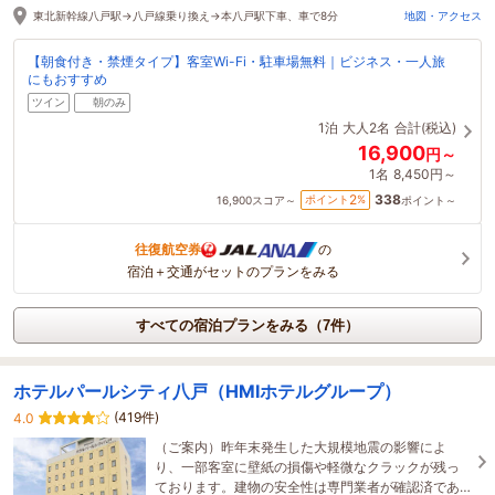
東北新幹線八戸駅→八戸線乗り換え→本八戸駅下車、車で8分
地図・アクセス
【朝食付き・禁煙タイプ】客室Wi-Fi・駐車場無料｜ビジネス・一人旅
にもおすすめ
ツイン
朝のみ
1泊
大人2名
合計(税込)
16,900
円～
1名
8,450円～
338
2
ポイント
%
16,900
スコア～
ポイント～
往復航空券
の
宿泊＋交通がセットのプランをみる
すべての宿泊プランをみる（7件）
ホテルパールシティ八戸（HMIホテルグループ）
(419件)
4.0
（ご案内）昨年末発生した大規模地震の影響によ
り、一部客室に壁紙の損傷や軽微なクラックが残っ
ております。建物の安全性は専門業者が確認済であ