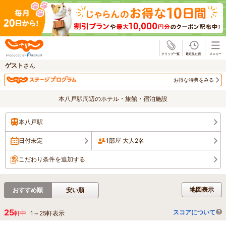
じゃらん
ゲスト
さん
お得な特典をみる
本八戸駅周辺のホテル・旅館・宿泊施設
本八戸駅
日付未定
1部屋 大人2名
こだわり条件を追加する
地図表示
おすすめ順
安い順
25
スコアについて
軒中
1
～
25
軒表示