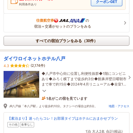
クーポンGET
利用条件あり
往復航空券
の
宿泊＋交通がセットのプランをみる
すべての宿泊プランをみる（30件）
ダイワロイネットホテル八戸
(2,174件)
4.3
◆八戸市中心街に位置し利便性抜群◆1階にコンビニ
あり◆みろく横丁まで徒歩約3分◆館鼻岸壁日曜朝市
まで車で約15分◆2024年4月リニューアル◆全室18
㎡以上◆お刺身や郷土料理が楽しめる朝食がオスス
メ！
1名がこの宿を見ています
4時間前に予約されました
JR八戸線「本八戸駅」より徒歩約10分。タクシーの場合は約5分。
地図・アクセス
【素泊まり】迷ったらコレ！お部屋タイプはホテルにおまかせプラン
その他
食事なし
1泊
大人2名
合計(税込)