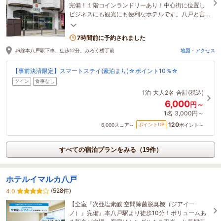
完備！１階コインランドリーあり！中心街に位置し
ビジネスにも観光にも便利なホテルです。八戸と言
えば小路と屋台、夜も楽しい八戸を味わって頂けま
す。
7時間前に予約されました
JR線本八戸駅下車、徒歩12分。みろく横丁前
地図・アクセス
【事前決済限定】スマートステイ(素泊まり)☆ポイント10％☆
ツイン
食事なし
1泊
大人2名
合計(税込)
6,000
円～
1名
3,000円～
120
ポイントUP
6,000
スコア～
ポイント～
すべての宿泊プランをみる（19件）
ホテルイマルカ八戸
(528件)
4.0
【全室『次亜塩素酸 空間除菌脱臭機（ジアイー
ノ）』完備』本八戸駅より徒歩10分！ボリュームあ