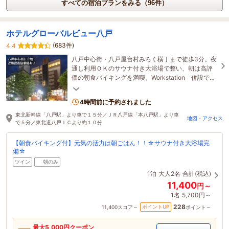
すべての宿泊プランをみる（96件）
ホテルグローバルビュー八戸
(683件)
4.4
八戸中心街・八戸屋台村みろく横丁まで徒歩3分。夜
通し利用ＯＫのサウナ付き大浴場で整い、朝は高評
価の朝食バイキングを満喫。Workstation 併設で観
光も出張も快適な充実ステイ☆
4時間前に予約されました
東北新幹線「八戸駅」より車で１５分／ＪＲ八戸線「本八戸駅」より車
地図・アクセス
で５分／東北道八戸ＩＣより約１０分
【朝食バイキング付】元気の活力は朝ごはん！！☆サウナ付き大浴場完
備☆
ツイン
朝のみ
1泊
大人2名
合計(税込)
11,400
円～
1名
5,700円～
228
ポイントUP
11,400
スコア～
ポイント～
最大
5,000
円クーポン