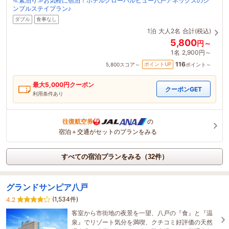
≪素泊り≫お気軽に宿泊！ホテルグローバルビュー八戸アネックスのシ
ンプルステイプラン♪
ダブル
食事なし
1泊
大人2名
合計(税込)
5,800
円～
1名
2,900円～
116
ポイントUP
5,800
スコア～
ポイント～
最大
5,000
円クーポン
クーポンGET
利用条件あり
往復航空券
の
宿泊＋交通がセットのプランをみる
すべての宿泊プランをみる（32件）
グランドサンピア八戸
(1,534件)
4.2
客室から市街地の夜景を一望、八戸の『食』と『温
泉』でリゾート気分を満喫、クチコミ好評価の天然