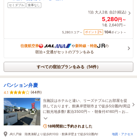
セミダブル
食事なし
1泊
大人2名
合計(税込)
5,280
円～
1名
2,640円～
104
2
ポイント
%
5,280
スコア～
ポイント～
往復航空券
や
新幹線・特急
の
宿泊＋交通がセットのプランをみる
すべての宿泊プランをみる（54件）
パンション弁慶
(44件)
4.1
当施設はホテルと違い、リーズナブルにお部屋を提
供しております。館鼻岸壁朝市まで徒歩5分圏内!周辺
に観光地多数! 素泊3500円～・朝食付4160円～お食
事は地元の旬食材の料理を中心にお出しします。
18時間前に予約されました
JR八戸線 陸奥湊駅より徒歩約10分・館鼻岸壁まで徒歩5分圏内!
地図・アクセス