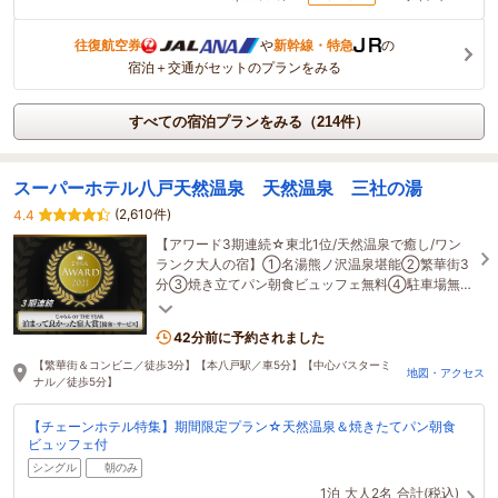
往復航空券
や
新幹線・特急
の
宿泊＋交通がセットのプランをみる
すべての宿泊プランをみる（214件）
スーパーホテル八戸天然温泉 天然温泉 三社の湯
(2,610件)
4.4
【アワード3期連続☆東北1位/天然温泉で癒し/ワン
ランク大人の宿】①名湯熊ノ沢温泉堪能②繁華街3
分③焼き立てパン朝食ビュッフェ無料④駐車場無料
⑤朝食ドリンク無料⑥全館Wi-Fi＆イオン水
42分前に予約されました
【繁華街＆コンビニ／徒歩3分】【本八戸駅／車5分】【中心バスターミ
地図・アクセス
ナル／徒歩5分】
【チェーンホテル特集】期間限定プラン☆天然温泉＆焼きたてパン朝食
ビュッフェ付
シングル
朝のみ
1泊
大人2名
合計(税込)