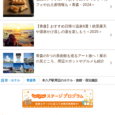
西洋の古城のような佇まいの葦毛崎展望台。太平洋が一望でき、種差
フェやお土産情報も＜青森・2024＞
八食センター
十和田湖
海岸随一の眺望スポットである。隣接する中須賀までの一帯は四季
折々の海浜植物や高山系植物が咲き乱れるスポットであり、みちのく
潮風トレイルのコースとなっている。アクセスの際は種差海岸遊覧バ
ねぶたの家 ワ・ラッセ
津軽西海岸
ス「ワンコインバス・うみねこ号」がおすすめ。
【青森】おすすめ日帰り温泉6選！絶景露天
おすすめの観光スポットガイドを見る
青函連絡船メモリアルシップ八甲田丸
下北・三沢
や源泉かけ流しの湯を楽しもう＜2025＞
十和田市現代美術館
津軽半島
八甲田ロープウェー
青森の5つの美術館を巡るアート旅へ！展示
の見どころ、周辺スポットやグルメも紹介
宿・ホテル
青森県
本八戸駅周辺のホテル・旅館・宿泊施設