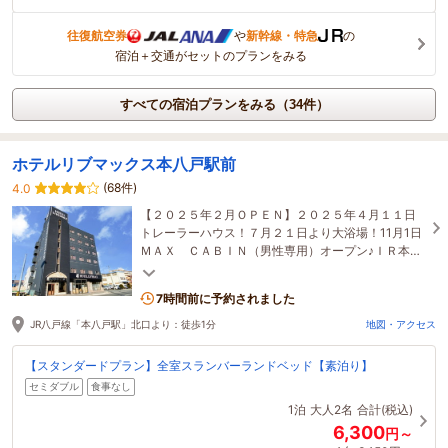
往復航空券
や
新幹線・特急
の
宿泊＋交通がセットのプランをみる
すべての宿泊プランをみる（34件）
ホテルリブマックス本八戸駅前
(68件)
4.0
【２０２５年２月ＯＰＥＮ】２０２５年４月１１日
トレーラーハウス！７月２１日より大浴場！11月1日
ＭＡＸ ＣＡＢＩＮ（男性専用）オープン♪ＩＲ本八
戸駅目の前の好立地です！
7時間前に予約されました
JR八戸線「本八戸駅」北口より：徒歩1分
地図・アクセス
【スタンダードプラン】全室スランバーランドベッド【素泊り】
セミダブル
食事なし
1泊
大人2名
合計(税込)
6,300
円～