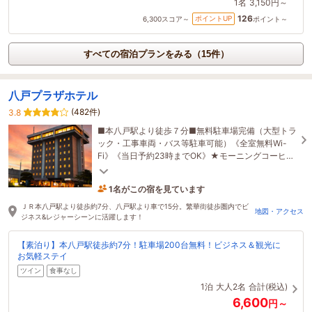
1名
3,150円～
126
ポイントUP
6,300
スコア～
ポイント～
すべての宿泊プランをみる（15件）
八戸プラザホテル
(482件)
3.8
■本八戸駅より徒歩７分■無料駐車場完備（大型トラ
ック・工事車両・バス等駐車可能）《全室無料Wi-
Fi》《当日予約23時までOK》★モーニングコーヒー
無料サービス★
1名がこの宿を見ています
7時間前に予約されました
ＪＲ本八戸駅より徒歩約7分、八戸駅より車で15分。繁華街徒歩圏内でビ
地図・アクセス
ジネス&レジャーシーンに活躍します！
【素泊り】本八戸駅徒歩約7分！駐車場200台無料！ビジネス＆観光に
お気軽ステイ
ツイン
食事なし
1泊
大人2名
合計(税込)
6,600
円～