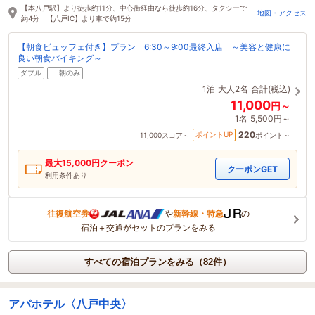
【本八戸駅】より徒歩約11分、中心街経由なら徒歩約16分、タクシーで
地図・アクセス
約4分 【八戸IC】より車で約15分
【朝食ビュッフェ付き】プラン 6:30～9:00最終入店 ～美容と健康に
良い朝食バイキング～
ダブル
朝のみ
1泊
大人2名
合計(税込)
11,000
円～
1名
5,500円～
220
ポイントUP
11,000
スコア～
ポイント～
最大
15,000
円クーポン
クーポンGET
利用条件あり
往復航空券
や
新幹線・特急
の
宿泊＋交通がセットのプランをみる
すべての宿泊プランをみる（82件）
アパホテル〈八戸中央〉