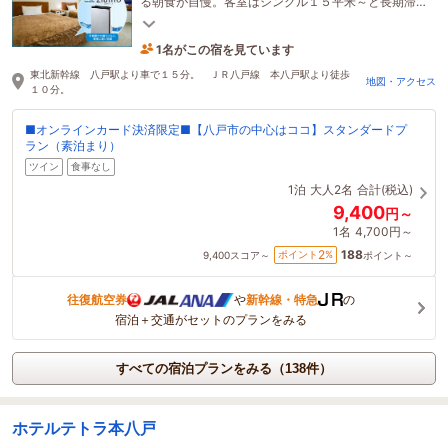
る朝食が自慢。客室はシングル１５平米～と長期滞
在も安心最適。Wi-Fi対応。24Ｈロビーのコーヒー無
料！
1名がこの宿を見ています
12時間前に予約されました
東北新幹線 八戸駅より車で１５分。 ＪＲ八戸線 本八戸駅より徒歩
地図・アクセス
１０分。
■オンラインカード決済限定■【八戸市の中心はココ】スタンダードプ
ラン（素泊まり）
ツイン
食事なし
1泊
大人2名
合計(税込)
9,400
円～
1名
4,700円～
188
2
ポイント
%
9,400
スコア～
ポイント～
往復航空券
や
新幹線・特急
の
宿泊＋交通がセットのプランをみる
すべての宿泊プランをみる（138件）
ホテルテトラ本八戸