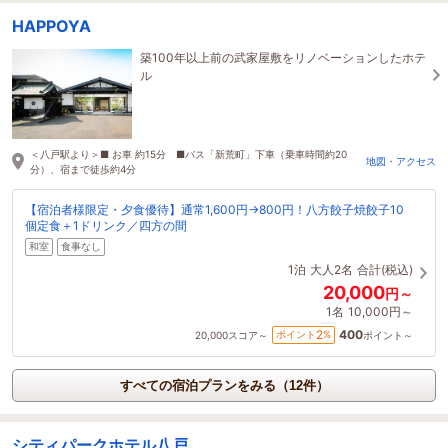
HAPPOYA
築100年以上前の武家屋敷をリノベーションしたホテ
ル
＜八戸駅より＞■ お車 約15分 ■バス「新荒町」下車（乗車時間約20
地図・アクセス
分）、宿まで徒歩約4分
【宿泊者様限定・夕食優待】通常1,600円→800円！八方餃子焼餃子10
個定食＋1ドリンク／四方の間
和室
食事なし
1泊
大人2名
合計(税込)
20,000
円～
1名
10,000円～
400
2
ポイント
%
20,000
スコア～
ポイント～
すべての宿泊プランをみる（12件）
シティパークホテル八戸