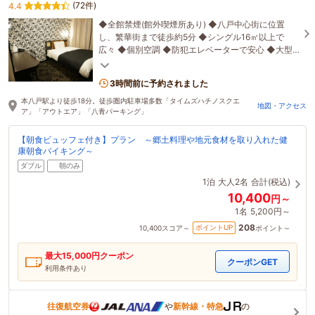
(72件)
4.4
◆全館禁煙(館外喫煙所あり) ◆八戸中心街に位置
し、繁華街まで徒歩約5分 ◆シングル16㎡以上で
広々 ◆個別空調 ◆防犯エレベーターで安心 ◆大型
TVでVOD視聴無料・キャスト機能搭載 ◆大好評朝食
ビュッフェ
3時間前に予約されました
本八戸駅より徒歩18分。徒歩圏内駐車場多数「タイムズハチノスクエ
地図・アクセス
ア」「アウトエア」「八青パーキング」
【朝食ビュッフェ付き】プラン ～郷土料理や地元食材を取り入れた健
康朝食バイキング～
ダブル
朝のみ
1泊
大人2名
合計(税込)
10,400
円～
1名
5,200円～
208
ポイントUP
10,400
スコア～
ポイント～
最大
15,000
円クーポン
クーポンGET
利用条件あり
往復航空券
や
新幹線・特急
の