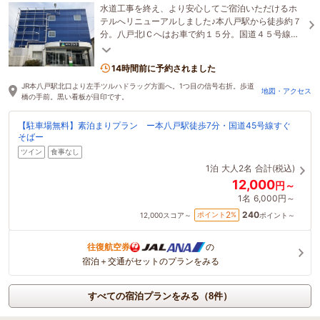
水道工事を終え、より安心してご宿泊いただけるホ
テルへリニューアルしました♪本八戸駅から徒歩約７
分。八戸北ⅠＣへはお車で約１５分。国道４５号線に
近い好立地なビジネスホテルです！
14時間前に予約されました
JR本八戸駅北口より左手ツルハドラッグ方面へ。1つ目の信号右折。歩道
地図・アクセス
橋の手前。黒い看板が目印です。
【駐車場無料】素泊まりプラン ー本八戸駅徒歩7分・国道45号線すぐ
そばー
ツイン
食事なし
1泊
大人2名
合計(税込)
12,000
円～
1名
6,000円～
240
2
ポイント
%
12,000
スコア～
ポイント～
往復航空券
の
宿泊＋交通がセットのプランをみる
すべての宿泊プランをみる（8件）