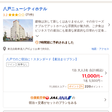
八戸ニューシティホテル
(71件)
3.2
建物は決して新しくはありませんが、その分リーズ
ナブルでアットホームな雰囲気が魅力的。ご夕食は
ビジネスでの連泊にも最適な家庭的な日替わり定食
をお召し上がりいただけます♪
7時間前に予約されました
東北自動車道八戸ICよりお車で約5分。
地図・アクセス
八戸でのご宿泊に！スタンダード【素泊まりプラン】
ツイン
食事なし
1泊
大人2名
合計(税込)
11,000
円～
1名
5,500円～
220
2
ポイント
%
11,000
スコア～
ポイント～
往復航空券
の
宿泊＋交通がセットのプランをみる