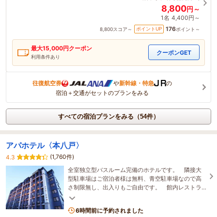
8,800
円～
1名
4,400円～
176
ポイントUP
8,800
スコア～
ポイント～
最大
15,000
円クーポン
クーポンGET
利用条件あり
往復航空券
や
新幹線・特急
の
宿泊＋交通がセットのプランをみる
すべての宿泊プランをみる（54件）
アパホテル〈本八戸〉
(1,760件)
4.3
全室独立型バスルーム完備のホテルです。 隣接大
型駐車場はご宿泊者様は無料、青空駐車場なので高
さ制限無し、出入りもご自由です。 館内レストラ
ンでは、朝食ビュッフェの他に夕食もご用意してお
ります。
6時間前に予約されました