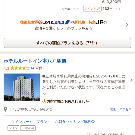
1名
3,300円～
132
ポイントUP
6,600
スコア～
ポイント～
往復航空券
や
新幹線・特急
の
宿泊＋交通がセットのプランをみる
すべての宿泊プランをみる（73件）
ホテルルートイン本八戸駅前
(467件)
4.3
■立体駐車場利用停止のお知らせ2025年12月8日に
発生した地震の影響により、当館併設の立体駐車場
がご利用いただけない状況です。現在のところ復旧
時期は未定です。
7時間前に予約されました
ＪＲ八戸線本八戸駅から徒歩1分
地図・アクセス
～ツインルーム プラン～ ◇朝食バイキング無料◇
ツイン
朝のみ
1泊
大人2名
合計(税込)