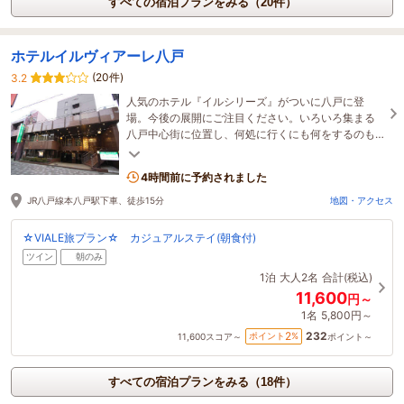
すべての宿泊プランをみる（20件）
ホテルイルヴィアーレ八戸
(20件)
3.2
人気のホテル『イルシリーズ』がついに八戸に登
場。今後の展開にご注目ください。いろいろ集まる
八戸中心街に位置し、何処に行くにも何をするのも
大変便利。インターネット接続も無料！
4時間前に予約されました
JR八戸線本八戸駅下車、徒歩15分
地図・アクセス
☆VIALE旅プラン☆ カジュアルステイ(朝食付)
ツイン
朝のみ
1泊
大人2名
合計(税込)
11,600
円～
1名
5,800円～
232
2
ポイント
%
11,600
スコア～
ポイント～
すべての宿泊プランをみる（18件）