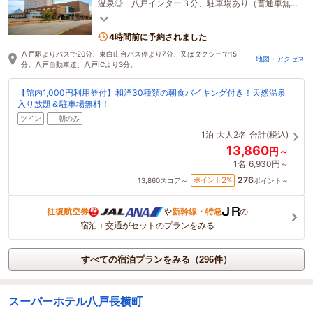
温泉◎ 八戸インター３分、駐車場あり（普通車無
料、大型車有料）
4時間前に予約されました
八戸駅よりバスで20分、東白山台バス停より7分、又はタクシーで15
地図・アクセス
分。八戸自動車道、八戸ICより3分。
【館内1,000円利用券付】和洋30種類の朝食バイキング付き！天然温泉
入り放題＆駐車場無料！
ツイン
朝のみ
1泊
大人2名
合計(税込)
13,860
円～
1名
6,930円～
276
2
ポイント
%
13,860
スコア～
ポイント～
往復航空券
や
新幹線・特急
の
宿泊＋交通がセットのプランをみる
すべての宿泊プランをみる（296件）
スーパーホテル八戸長横町