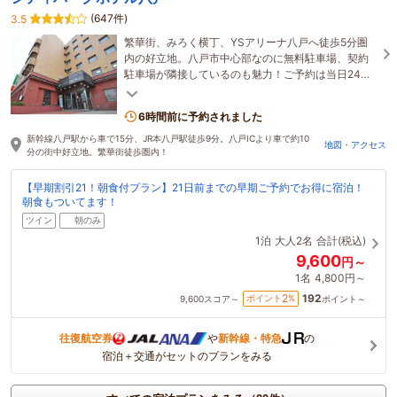
(647件)
3.5
繁華街、みろく横丁、YSアリーナ八戸へ徒歩5分圏
内の好立地。八戸市中心部なのに無料駐車場、契約
駐車場が隣接しているのも魅力！ご予約は当日24時
までOK！JR本八戸駅から徒歩9分、八戸ICより車で
10分。
6時間前に予約されました
新幹線八戸駅から車で15分、JR本八戸駅徒歩9分。八戸ICより車で約10
地図・アクセス
分の街中好立地。繁華街徒歩圏内！
【早期割引21！朝食付プラン】21日前までの早期ご予約でお得に宿泊！
朝食もついてます！
ツイン
朝のみ
1泊
大人2名
合計(税込)
9,600
円～
1名
4,800円～
192
2
ポイント
%
9,600
スコア～
ポイント～
往復航空券
や
新幹線・特急
の
宿泊＋交通がセットのプランをみる