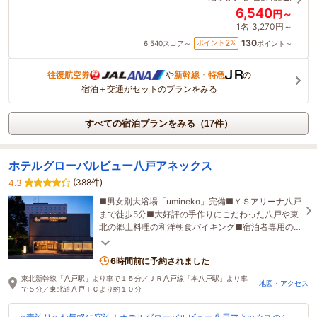
6,540
円～
1名
3,270円～
130
2
ポイント
%
6,540
スコア～
ポイント～
往復航空券
や
新幹線・特急
の
宿泊＋交通がセットのプランをみる
すべての宿泊プランをみる（17件）
ホテルグローバルビュー八戸アネックス
(388件)
4.3
■男女別大浴場「umineko」完備■ＹＳアリーナ八戸
まで徒歩5分■大好評の手作りにこだわった八戸や東
北の郷土料理の和洋朝食バイキング■宿泊者専用の
平面駐車場40台完備（普通車・先着順有料）
6時間前に予約されました
東北新幹線「八戸駅」より車で１５分／ＪＲ八戸線「本八戸駅」より車
地図・アクセス
で５分／東北道八戸ＩＣより約１０分