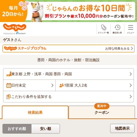
じゃらん
ゲスト
さん
お得な特典をみる
墨田・両国のホテル・旅館・宿泊施設
東京都 上野・浅草・両国 墨田・両国
日付未定
1部屋 大人2名
こだわり条件を追加する
検索結果
クーポン
地図表示
おすすめ順
安い順