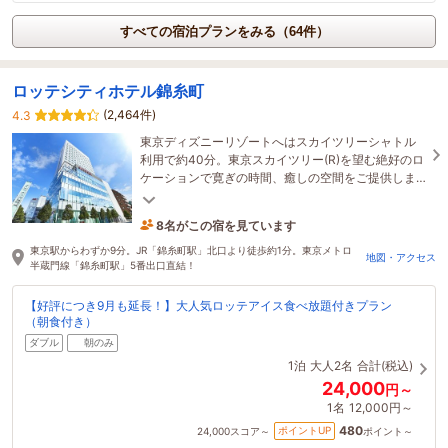
すべての宿泊プランをみる（64件）
ロッテシティホテル錦糸町
(2,464件)
4.3
東京ディズニーリゾートへはスカイツリーシャトル
利用で約40分。東京スカイツリー(R)を望む絶好のロ
ケーションで寛ぎの時間、癒しの空間をご提供しま
す。
8名がこの宿を見ています
1時間前に予約されました
東京駅からわずか9分。JR「錦糸町駅」北口より徒歩約1分。東京メトロ
地図・アクセス
半蔵門線「錦糸町駅」5番出口直結！
【好評につき9月も延長！】大人気ロッテアイス食べ放題付きプラン
（朝食付き）
ダブル
朝のみ
1泊
大人2名
合計(税込)
24,000
円～
1名
12,000円～
480
ポイントUP
24,000
スコア～
ポイント～