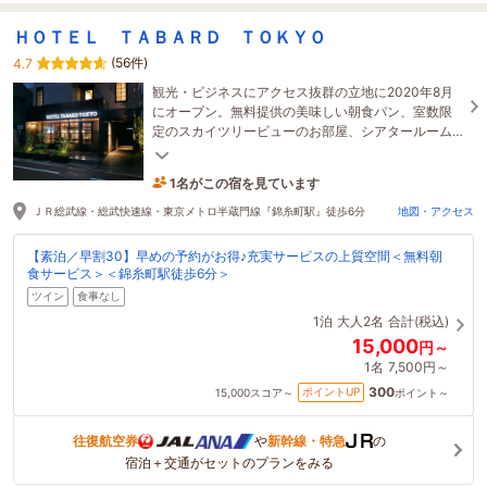
ＨＯＴＥＬ ＴＡＢＡＲＤ ＴＯＫＹＯ
(56件)
4.7
観光・ビジネスにアクセス抜群の立地に2020年8月
にオープン。無料提供の美味しい朝食パン、室数限
定のスカイツリービューのお部屋、シアタールーム
プランなど、個性的で充実のサービスを提供！！
1名がこの宿を見ています
22時間前に予約されました
ＪＲ総武線・総武快速線・東京メトロ半蔵門線『錦糸町駅』徒歩6分
地図・アクセス
【素泊／早割30】早めの予約がお得♪充実サービスの上質空間＜無料朝
食サービス＞＜錦糸町駅徒歩6分＞
ツイン
食事なし
1泊
大人2名
合計(税込)
15,000
円～
1名
7,500円～
300
ポイントUP
15,000
スコア～
ポイント～
往復航空券
や
新幹線・特急
の
宿泊＋交通がセットのプランをみる