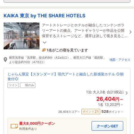
KAIKA 東京 by THE SHARE HOTELS
アートストレージとホテルが融合したコンテンポラ
リーアートの拠点。アートギャラリーが作品を公開
保管するストレージなど、通常は決して覗き見るこ
とができないアートシーンの裏側をお楽しみくださ
1名がこの宿を見ています
い。
22時間前に予約されました
都営浅草線「浅草駅」徒歩約9分（A2a出口）、都営大江戸線「蔵前駅」
地図・アクセス
より徒歩約10分（A7出口）
じゃらん限定【スタンダード】現代アートと融合した新感覚ホテル ◇朝
食付◇
ツイン
朝のみ
1泊
大人2名
合計(税込)
26,404
円～
1名
13,202円～
528
2
ポイント
%
26,404
スコア～
ポイント～
最大
8,000
円クーポン
クーポンGET
利用条件あり