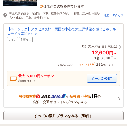
2名がこの宿を見ています
す。
2時間前に予約されました
JR総武線 両国駅 『西口』 下車、徒歩約３０秒。 都営大江戸線 両国駅
地図・アクセス
『A４出口』 下車、徒歩約７分。
【ベーシック】アクセス良好！両国の中心で大江戸情緒を感じるホテル
ステイ＜素泊まり＞
ツイン
食事なし
1泊
大人2名
合計(税込)
12,600
円～
1名
6,300円～
252
ポイントUP
12,600
スコア～
ポイント～
最大
15,000
円クーポン
クーポンGET
利用条件あり
往復航空券
や
新幹線・特急
の
宿泊＋交通がセットのプランをみる
すべての宿泊プランをみる（50件）