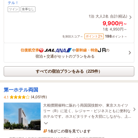
テル！
ツイン
食事なし
1泊
大人2名
合計(税込)
9,900
円～
1名
4,950円～
198
2
ポイント
%
9,900
スコア～
ポイント～
往復航空券
や
新幹線・特急
の
宿泊＋交通がセットのプランをみる
すべての宿泊プランをみる（229件）
第一ホテル両国
(4,051件)
4.1
大相撲開催時に賑わう両国国技館や、東京スカイツ
リー（R）に近く、レジャー・ビジネスともに便利な
ホテルです。ホスピタリティを大切にしながら、上
質なひとときを演出します。
1名がこの宿を見ています
10分前に予約されました