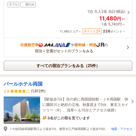
ダブル
朝のみ
1泊
大人2名
合計(税込)
11,480
円～
1名
5,740円～
228
2
ポイント
%
11,480
スコア～
ポイント～
往復航空券
や
新幹線・特急
の
宿泊＋交通がセットのプランをみる
すべての宿泊プランをみる（25件）
パールホテル両国
(1,812件)
3.9
【駅徒歩1分】目の前に両国国技館・ＪＲ両国駅・傍
に隅田川と絶好の立地。秋葉原まで5分、東京スカイ
ツリー（R）、浅草へも15分とアクセス抜群♪
3名がこの宿を見ています
たった今予約されました
ＪＲ総武線両国駅西口より徒歩1分。都営大江戸線両国駅より徒歩10分。
地図・アクセス