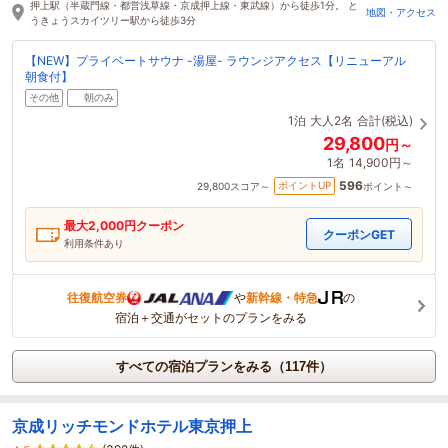
押上駅（半蔵門線・都営浅草線・京成押上線・東武線）から徒歩1分。 と
地図・アクセス
うきょうスカイツリー駅から徒歩3分
【NEW】プライベートサウナ -湯屋- ラウンジアクセス【リニューアル
朝食付】
その他
朝のみ
1泊
大人2名
合計(税込)
29,800
円～
1名
14,900円～
596
ポイントUP
29,800
スコア～
ポイント～
最大
2,000
円クーポン
クーポンGET
利用条件あり
往復航空券
や
新幹線・特急
の
宿泊＋交通がセットのプランをみる
すべての宿泊プランをみる（117件）
京成リッチモンドホテル東京押上