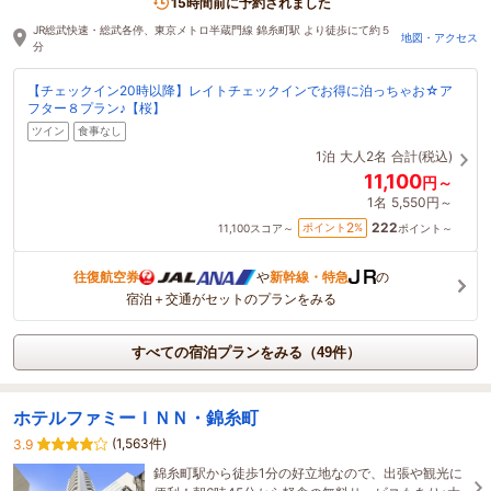
15時間前に予約されました
JR総武快速・総武各停、東京メトロ半蔵門線 錦糸町駅 より徒歩にて約５
地図・アクセス
分
【チェックイン20時以降】レイトチェックインでお得に泊っちゃお☆ア
フター８プラン♪【桜】
ツイン
食事なし
1泊
大人2名
合計(税込)
11,100
円～
1名
5,550円～
222
2
ポイント
%
11,100
スコア～
ポイント～
往復航空券
や
新幹線・特急
の
宿泊＋交通がセットのプランをみる
すべての宿泊プランをみる（49件）
ホテルファミーＩＮＮ・錦糸町
(1,563件)
3.9
錦糸町駅から徒歩1分の好立地なので、出張や観光に