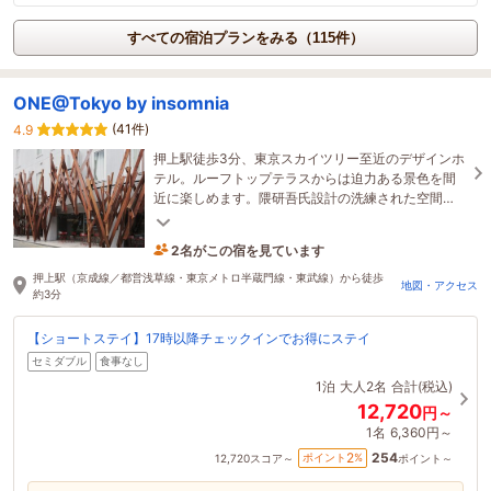
すべての宿泊プランをみる（115件）
ONE@Tokyo by insomnia
(41件)
4.9
押上駅徒歩3分、東京スカイツリー至近のデザインホ
テル。ルーフトップテラスからは迫力ある景色を間
近に楽しめます。隈研吾氏設計の洗練された空間
と、24時間利用できるラウンジで快適な東京滞在
2名がこの宿を見ています
を。
3時間前に予約されました
押上駅（京成線／都営浅草線・東京メトロ半蔵門線・東武線）から徒歩
地図・アクセス
約3分
【ショートステイ】17時以降チェックインでお得にステイ
セミダブル
食事なし
1泊
大人2名
合計(税込)
12,720
円～
1名
6,360円～
254
2
ポイント
%
12,720
スコア～
ポイント～