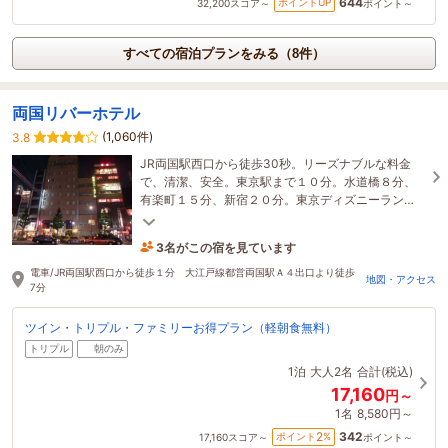
644
ポイントUP
32,200
スコア～
ポイント～
すべての宿泊プランをみる（8件）
両国リバーホテル
(1,060件)
3.8
JR両国駅西口から徒歩30秒。リーズナブルな料金
で、清潔、安全。東京駅まで１０分。水道橋８分、
有楽町１５分、新宿２０分。東京ディズニーラン
ド、幕張メッセへも便利!！軽朝食を無料でご提供し
3名がこの宿を見ています
ています。
たった今予約されました
電車/JR両国駅西口から徒歩１分 大江戸線都営両国駅Ａ４出口より徒歩
地図・アクセス
7分
ツイン・トリプル・ファミリーお得プラン（軽朝食無料）
トリプル
朝のみ
1泊
大人2名
合計(税込)
17,160
円～
1名
8,580円～
342
2
ポイント
%
17,160
スコア～
ポイント～