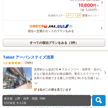
10,600
円～
1名
5,300円～
212
2
ポイント
%
10,600
スコア～
ポイント～
往復航空券
の
宿泊＋交通がセットのプランをみる
すべての宿泊プランをみる（3件）
Tabist アーバンステイズ浅草
(78件)
3.9
浅草駅から徒歩7分★スカイツリー・浅草寺・花やし
きなど観光名所がお散歩圏内。東京スカイツリーと
浅草のを堪能できる癒しの空間とWi-Fiを完備！お客
様が快適に過ごせる空間を提供しております
2名がこの宿を見ています
1時間前に予約されました
都営浅草線 本所吾妻橋駅徒歩４分 銀座線 浅草駅徒歩7分 スカイツ
地図・アクセス
東京都
上野・浅草・両国
59軒
リー前駅 徒歩10分
日付未定
大人2名