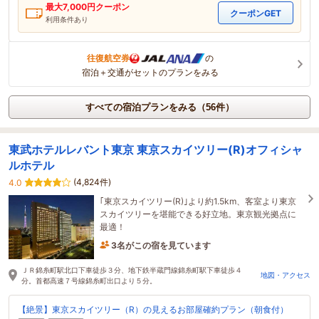
最大
7,000
円クーポン
クーポンGET
利用条件あり
往復航空券
の
宿泊＋交通がセットのプランをみる
すべての宿泊プランをみる（56件）
東武ホテルレバント東京 東京スカイツリー(R)オフィシャ
ルホテル
(4,824件)
4.0
｢東京スカイツリー(R)｣より約1.5km、客室より東京
スカイツリーを堪能できる好立地。東京観光拠点に
最適！
3名がこの宿を見ています
29分前に予約されました
ＪＲ錦糸町駅北口下車徒歩３分、地下鉄半蔵門線錦糸町駅下車徒歩４
地図・アクセス
分。首都高速７号線錦糸町出口より５分。
【絶景】東京スカイツリー（R）の見えるお部屋確約プラン（朝食付）