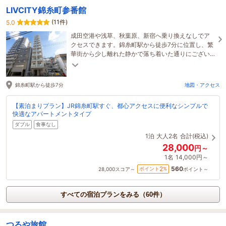
LIVCITY錦糸町参番館
(11件)
5.0
成田空港や浅草、秋葉原、新宿へ乗り換えなしでア
クセスできます。錦糸町駅から徒歩7分に位置し、繁
華街から少し離れた静かで落ち着いた通りにござい
ます。出張やご旅行中の癒しをご提供します。
錦糸町駅から徒歩7分
地図・アクセス
【素泊まりプラン】JR錦糸町駅すぐ、都心アクセスに便利なシンプルで
快適なアパートメントタイプ
ダブル
食事なし
1泊
大人2名
合計(税込)
28,000
円～
1名
14,000円～
560
2
ポイント
%
28,000
スコア～
ポイント～
すべての宿泊プランをみる（60件）
つるや旅館