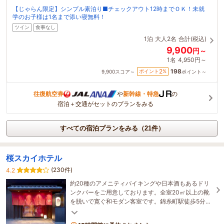
【じゃらん限定】シンプル素泊り■チェックアウト12時までＯＫ！未就
学のお子様は1名まで添い寝無料！
ツイン
食事なし
1泊
大人2名
合計(税込)
9,900
円～
1名
4,950円～
198
2
ポイント
%
9,900
スコア～
ポイント～
往復航空券
や
新幹線・特急
の
宿泊＋交通がセットのプランをみる
すべての宿泊プランをみる（21件）
桜スカイホテル
(230件)
4.2
約20種のアメニティバイキングや日本酒もあるドリ
ンクバーをご用意しております。全室20㎡以上の靴
を脱いで寛ぐ和モダン客室です。錦糸町駅徒歩5分、
近隣に商業施設や映画館、多数の飲食店がありま
す。