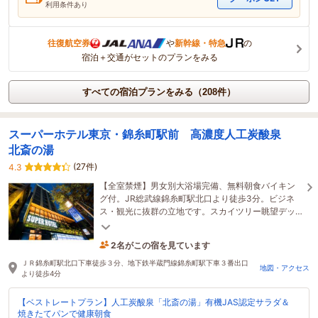
利用条件あり
往復航空券
や
新幹線・特急
の
宿泊＋交通がセットのプランをみる
すべての宿泊プランをみる（208件）
スーパーホテル東京・錦糸町駅前 高濃度人工炭酸泉
北斎の湯
(27件)
4.3
【全室禁煙】男女別大浴場完備、無料朝食バイキン
グ付。JR総武線錦糸町駅北口より徒歩3分。ビジネ
ス・観光に抜群の立地です。スカイツリー眺望デッ
キあり！ 全室無料ＷｉＦｉ完備！
2名がこの宿を見ています
たった今予約されました
ＪＲ錦糸町駅北口下車徒歩３分、地下鉄半蔵門線錦糸町駅下車３番出口
地図・アクセス
より徒歩4分
【ベストレートプラン】人工炭酸泉「北斎の湯」有機JAS認定サラダ＆
焼きたてパンで健康朝食