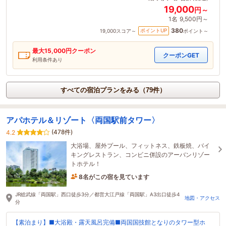
19,000
円～
1名
9,500円～
380
ポイントUP
19,000
スコア～
ポイント～
最大
15,000
円クーポン
クーポンGET
利用条件あり
すべての宿泊プランをみる（79件）
アパホテル＆リゾート〈両国駅前タワー〉
(478件)
4.2
大浴場、屋外プール、フィットネス、鉄板焼、バイ
キングレストラン、コンビニ併設のアーバンリゾー
トホテル！
8名がこの宿を見ています
13分前に予約されました
JR総武線「両国駅」西口徒歩3分／都営大江戸線「両国駅」A3出口徒歩4
地図・アクセス
分
【素泊まり】■大浴殿・露天風呂完備■両国国技館となりのタワー型ホ