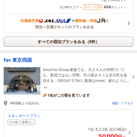
458
2
ポイント
%
22,990
スコア～
ポイント～
往復航空券
や
新幹線・特急
の
宿泊＋交通がセットのプランをみる
すべての宿泊プランをみる（8件）
fav 東京両国
Good for Group.家族でも、大人４人の仲間でいて
も、窮屈ではない空間。手の届きそうな非日常を提
供する、GROUP STAYに最適なHotel。家のようにく
つろぎながら、旅の非日常をお楽しみください。
1名がこの宿を見ています
JR両国駅より徒歩5分。
地図・アクセス
スタンダードプラン
その他
食事なし
1泊
大人2名
合計(税込)
50,000
円～