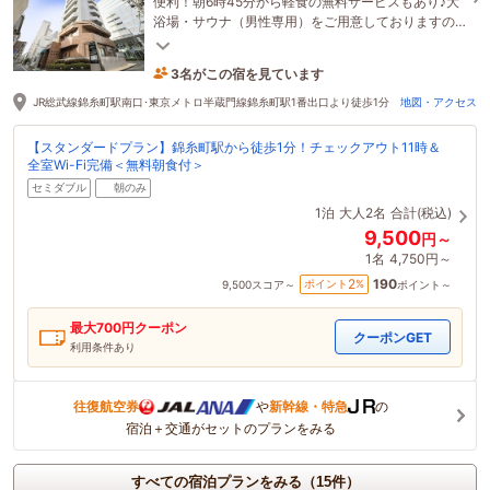
便利！朝6時45分から軽食の無料サービスもあり♪大
浴場・サウナ（男性専用）をご用意しておりますの
で、疲れた身体をゆったりと癒していただけます。
3名がこの宿を見ています
3時間前に予約されました
JR総武線錦糸町駅南口･東京メトロ半蔵門線錦糸町駅1番出口より徒歩1分
地図・アクセス
【スタンダードプラン】錦糸町駅から徒歩1分！チェックアウト11時＆
全室Wi-Fi完備＜無料朝食付＞
セミダブル
朝のみ
1泊
大人2名
合計(税込)
9,500
円～
1名
4,750円～
190
2
ポイント
%
9,500
スコア～
ポイント～
最大
700
円クーポン
クーポンGET
利用条件あり
往復航空券
や
新幹線・特急
の
宿泊＋交通がセットのプランをみる
すべての宿泊プランをみる（15件）