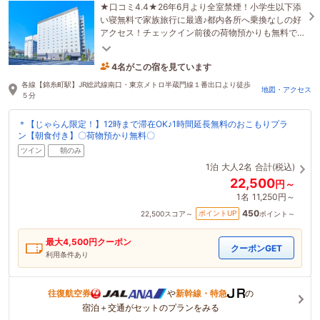
★口コミ4.4★26年6月より全室禁煙！小学生以下添
い寝無料で家族旅行に最適♪都内各所へ乗換なしの好
アクセス！チェックイン前後の荷物預かりも無料で
承ります♪東京滞在の拠点に是非どうぞ。
4名がこの宿を見ています
1時間前に予約されました
各線【錦糸町駅】JR総武線南口・東京メトロ半蔵門線１番出口より徒歩
地図・アクセス
５分
＊【じゃらん限定！】12時まで滞在OK♪1時間延長無料のおこもりプラ
ン【朝食付き】〇荷物預かり無料〇
ツイン
朝のみ
1泊
大人2名
合計(税込)
22,500
円～
1名
11,250円～
450
ポイントUP
22,500
スコア～
ポイント～
最大
4,500
円クーポン
クーポンGET
利用条件あり
往復航空券
や
新幹線・特急
の
宿泊＋交通がセットのプランをみる