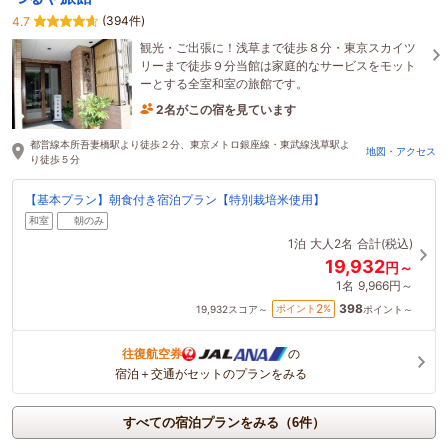
(394件)
4.7
観光・ご出張に！浅草まで徒歩８分・東京スカイツ
リーまで徒歩９分当館は家庭的なサービスをモット
ーとする全室和室の旅館です。
2名がこの宿を見ています
15分前に予約されました
都営線本所吾妻橋駅より徒歩２分、東京メトロ銀座線・東武線浅草駅よ
地図・アクセス
り徒歩５分
【基本プラン】朝食付き宿泊プラン【特別栽培米使用】
和室
朝のみ
1泊
大人2名
合計(税込)
19,932
円～
1名
9,966円～
398
2
ポイント
%
19,932
スコア～
ポイント～
往復航空券
の
宿泊＋交通がセットのプランをみる
すべての宿泊プランをみる（6件）