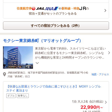
往復航空券
や
新幹線・特急
の
宿泊＋交通がセットのプランをみる
すべての宿泊プランをみる（2件）
モクシー東京錦糸町（マリオットグループ）
東京駅から電車で約8分。スカイツリーにもほど近い
錦糸町に位置するモクシー東京錦糸町。シンプルな
がら機能的な客室と24時間オープンのラウンジやジ
ムを備え、ビジネスにもレジャーにも最適です。
JR錦糸町駅南口、地下鉄半蔵門線錦糸町駅徒歩5分。首都圏高速7号小松
地図・アクセス
川線「錦糸町」出口
【快適なお部屋とラウンジで自由に過ごすひととき】 MOXY シンプル
ステイ 素泊まり
ダブル
食事なし
1泊
大人2名
合計(税込)
22,990
円～
1名
11,495円～