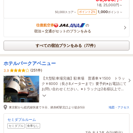
1名
25,000円～
1,000
2
ポイント
%
50,000
スコア～
ポイント～
往復航空券
の
宿泊＋交通がセットのプランをみる
すべての宿泊プランをみる（77件）
ホテルパークアベニュー
(251件)
3.9
【大型駐車場完備】駐車場 普通車￥1500 トラッ
ク￥6000（長さ8メーターまで）要予約※お電話にて
お問い合わせください。※トラックは2名様以上での
ご予約にて承ります。※最終チェックイン24時
東京駅から総武線快速で９分、錦糸町駅北口より徒歩5分
地図・アクセス
セミダブルルーム
セミダブル
食事なし
1泊
大人2名
合計(税込)