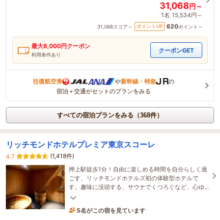
31,068
円～
1名
15,534円～
620
ポイントUP
31,068
スコア～
ポイント～
最大
8,000
円クーポン
クーポンGET
利用条件あり
往復航空券
や
新幹線・特急
の
宿泊＋交通がセットのプランをみる
すべての宿泊プランをみる（368件）
リッチモンドホテルプレミア東京スコーレ
(1,418件)
4.7
押上駅徒歩1分！自由に楽しめる時間を自分らしく過
ごす、リッチモンドホテルズ初の体験型ホテルで
す。趣味に没頭する、サウナでくつろぐなど、心ゆ
くまでカルチャーをお楽しみいただけます！
5名がこの宿を見ています
43分前に予約されました