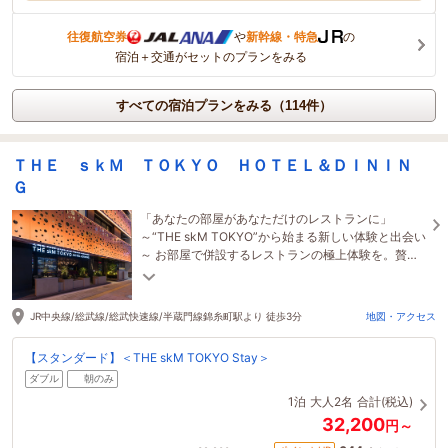
往復航空券
や
新幹線・特急
の
宿泊＋交通がセットのプランをみる
すべての宿泊プランをみる（114件）
ＴＨＥ ｓｋＭ ＴＯＫＹＯ ＨＯＴＥＬ＆ＤＩＮＩＮ
Ｇ
「あなたの部屋があなただけのレストランに」
～“THE skM TOKYO”から始まる新しい体験と出会い
～ お部屋で併設するレストランの極上体験を。贅沢
で優雅な時間を大切な人とお過ごしください。
JR中央線/総武線/総武快速線/半蔵門線錦糸町駅より 徒歩3分
地図・アクセス
【スタンダード】＜THE skM TOKYO Stay＞
ダブル
朝のみ
1泊
大人2名
合計(税込)
32,200
円～