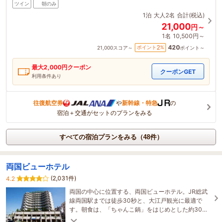
ツイン
朝のみ
1泊
大人2名
合計(税込)
21,000
円～
1名
10,500円～
420
2
ポイント
%
21,000
スコア～
ポイント～
最大
2,000
円クーポン
クーポンGET
利用条件あり
往復航空券
や
新幹線・特急
の
宿泊＋交通がセットのプランをみる
すべての宿泊プランをみる（48件）
両国ビューホテル
(2,031件)
4.2
両国の中心に位置する、両国ビューホテル。JR総武
線両国駅までは徒歩30秒と、大江戸観光に最適で
す。朝食は、「ちゃんこ鍋」をはじめとした約30種
類の和洋食をブッフェ形式でお楽しみいただけま