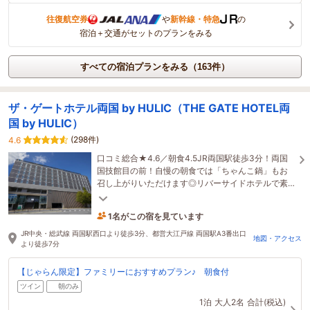
往復航空券
や
新幹線・特急
の
宿泊＋交通がセットのプランをみる
すべての宿泊プランをみる（163件）
ザ・ゲートホテル両国 by HULIC（THE GATE HOTEL両
国 by HULIC）
(298件)
4.6
口コミ総合★4.6／朝食4.5JR両国駅徒歩3分！両国
国技館目の前！自慢の朝食では「ちゃんこ鍋」もお
召し上がりいただけます◎リバーサイドホテルで素
敵なホテルステイをお過ごしください♪
1名がこの宿を見ています
8時間前に予約されました
JR中央・総武線 両国駅西口より徒歩3分、都営大江戸線 両国駅A3番出口
地図・アクセス
より徒歩7分
【じゃらん限定】ファミリーにおすすめプラン♪ 朝食付
ツイン
朝のみ
1泊
大人2名
合計(税込)