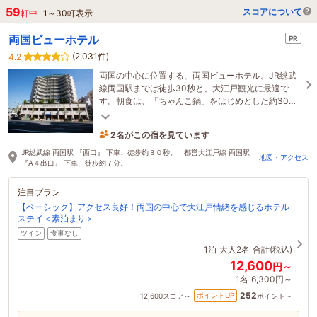
59
スコアについて
軒中
1
～
30
軒表示
両国ビューホテル
PR
(2,031件)
4.2
両国の中心に位置する、両国ビューホテル。JR総武
線両国駅までは徒歩30秒と、大江戸観光に最適で
す。朝食は、「ちゃんこ鍋」をはじめとした約30種
類の和洋食をブッフェ形式でお楽しみいただけま
2名がこの宿を見ています
す。
2時間前に予約されました
JR総武線 両国駅 『西口』 下車、徒歩約３０秒。 都営大江戸線 両国駅
地図・アクセス
『A４出口』 下車、徒歩約７分。
注目プラン
【ベーシック】アクセス良好！両国の中心で大江戸情緒を感じるホテル
ステイ＜素泊まり＞
ツイン
食事なし
1泊
大人2名
合計(税込)
12,600
円～
1名
6,300円～
252
ポイントUP
12,600
スコア～
ポイント～