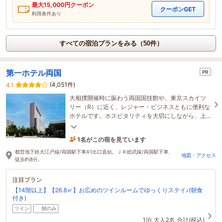
最大
15,000
円クーポン
クーポンGET
利用条件あり
すべての宿泊プランをみる（50件）
第一ホテル両国
PR
(4,051件)
4.1
大相撲開催時に賑わう両国国技館や、東京スカイツ
リー（R）に近く、レジャー・ビジネスともに便利な
ホテルです。ホスピタリティを大切にしながら、上
質なひとときを演出します。
1名がこの宿を見ています
10分前に予約されました
都営地下鉄大江戸線/両国駅下車A1出口直結。ＪＲ総武線/両国駅下車、
地図・アクセス
徒歩約8分。
注目プラン
【14階以上】【26.8㎡】お広めのツインルームでゆっくりステイ♪(朝食
付き)
ツイン
朝のみ
1泊
大人2名
合計(税込)