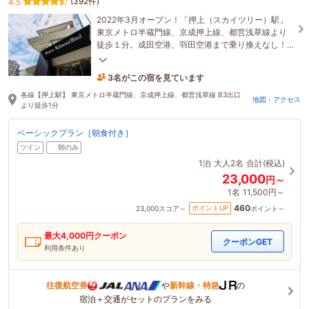
(392件)
4.5
2022年3月オープン！「押上（スカイツリー）駅」
東京メトロ半蔵門線、京成押上線、都営浅草線より
徒歩１分。成田空港、羽田空港まで乗り換えなし！
東京ディズニーリゾート(R)もスカイツリーシャトル
3名がこの宿を見ています
で１本。
46分前に予約されました
各線【押上駅】 東京メトロ半蔵門線、京成押上線、都営浅草線 B3出口
地図・アクセス
より徒歩1分
ベーシックプラン［朝食付き］
ツイン
朝のみ
1泊
大人2名
合計(税込)
23,000
円～
1名
11,500円～
460
ポイントUP
23,000
スコア～
ポイント～
最大
4,000
円クーポン
クーポンGET
利用条件あり
往復航空券
や
新幹線・特急
の
宿泊＋交通がセットのプランをみる