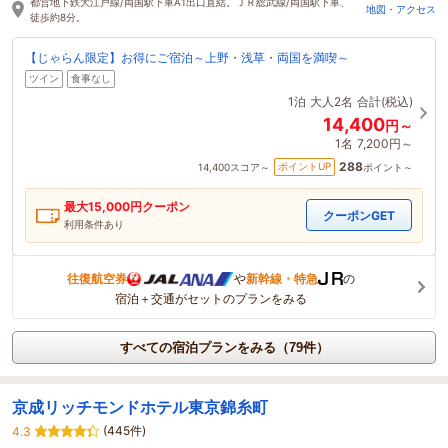
都営地下鉄大江戸線/両国駅下車A1出口直結。ＪＲ総武線/両国駅下車、
地図・アクセス
徒歩約8分。
【じゃらん限定】お得にご宿泊～上野・浅草・両国を満喫～
ツイン
食事なし
1泊
大人2名
合計(税込)
14,400
円～
1名
7,200円～
288
ポイントUP
14,400
スコア～
ポイント～
最大
15,000
円クーポン
クーポンGET
利用条件あり
往復航空券
や
新幹線・特急
の
宿泊＋交通がセットのプランをみる
すべての宿泊プランをみる（79件）
京成リッチモンドホテル東京錦糸町
(445件)
4.3