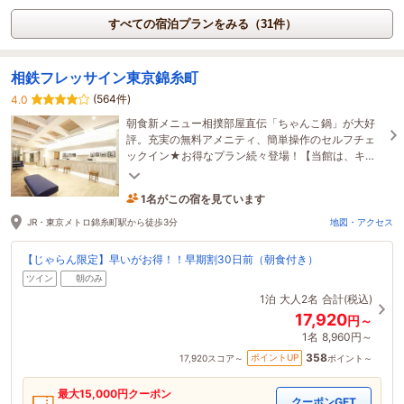
すべての宿泊プランをみる（31件）
相鉄フレッサイン東京錦糸町
(564件)
4.0
朝食新メニュー相撲部屋直伝「ちゃんこ鍋」が大好
評。充実の無料アメニティ、簡単操作のセルフチェ
ックイン★お得なプラン続々登場！【当館は、キャ
ッシュレスです】※現金ではお支払い頂けません。
1名がこの宿を見ています
7時間前に予約されました
JR・東京メトロ錦糸町駅から徒歩3分
地図・アクセス
【じゃらん限定】早いがお得！！早期割30日前（朝食付き）
ツイン
朝のみ
1泊
大人2名
合計(税込)
17,920
円～
1名
8,960円～
358
ポイントUP
17,920
スコア～
ポイント～
最大
15,000
円クーポン
クーポンGET