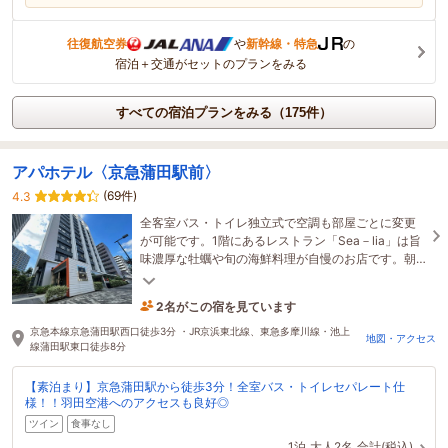
往復航空券
や
新幹線・特急
の
宿泊＋交通がセットのプランをみる
すべての宿泊プランをみる（175件）
アパホテル〈京急蒲田駅前〉
(69件)
4.3
全客室バス・トイレ独立式で空調も部屋ごとに変更
が可能です。1階にあるレストラン「Sea－lia」は旨
味濃厚な牡蠣や旬の海鮮料理が自慢のお店です。朝
食でも数量限定で海鮮ビン丼を提供しております。
2名がこの宿を見ています
29分前に予約されました
京急本線京急蒲田駅西口徒歩3分 ・JR京浜東北線、東急多摩川線・池上
地図・アクセス
線蒲田駅東口徒歩8分
【素泊まり】京急蒲田駅から徒歩3分！全室バス・トイレセパレート仕
様！！羽田空港へのアクセスも良好◎
ツイン
食事なし
1泊
大人2名
合計(税込)