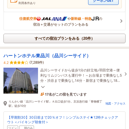
クーポンGET
利用条件あり
往復航空券
や
新幹線・特急
の
宿泊＋交通がセットのプランをみる
すべての宿泊プランをみる（20件）
ハートンホテル東品川（品川シーサイド）
(7,289件)
4.2
品川シーサイドから徒歩1分の好立地♪羽田空港～便
利なリムジンバスも運行中！～お台場まで乗換なし5
分・渋谷まで乗換なし14分・新宿まで乗換なし18
分・舞浜まで約22分～
17名がこの宿を見ています
たった今予約されました
りんかい線「品川シーサイド駅」Ａ出口徒歩1分。京浜急行線「青物横丁
地図・アクセス
駅」徒歩10分
【早期割30】30日前まで20％オフ！シンプルステイ★12時チェックア
ウト＜バイキング朝食付＞
ツイン
朝のみ