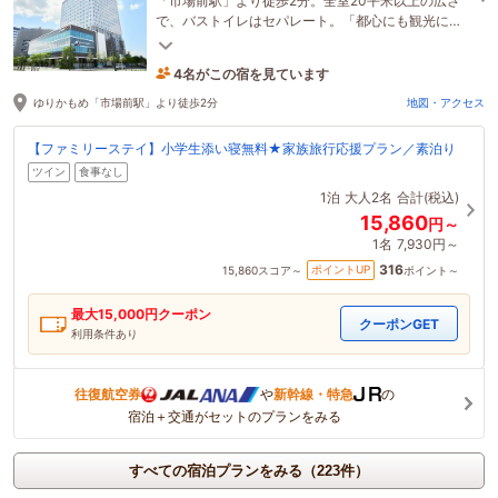
「市場前駅」より徒歩2分。全室20平米以上の広さ
で、バストイレはセパレート。「都心にも観光に
も。」おもてなしの翼が広がる、豊洲ステイ
4名がこの宿を見ています
1時間前に予約されました
ゆりかもめ「市場前駅」より徒歩2分
地図・アクセス
【ファミリーステイ】小学生添い寝無料★家族旅行応援プラン／素泊り
ツイン
食事なし
1泊
大人2名
合計(税込)
15,860
円～
1名
7,930円～
316
ポイントUP
15,860
スコア～
ポイント～
最大
15,000
円クーポン
クーポンGET
利用条件あり
往復航空券
や
新幹線・特急
の
宿泊＋交通がセットのプランをみる
すべての宿泊プランをみる（223件）