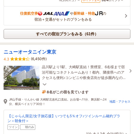
往復航空券
や
新幹線・特急
の
宿泊＋交通がセットのプランをみる
すべての宿泊プランをみる（61件）
ニューオータニイン東京
(6,450件)
4.3
品川駅より1駅、大崎駅直結！禁煙室、6名様まで宿
泊可能なコネクトルームあり！都内、隣接県へのア
クセスも便利♪コンビニや飲食店街が徒歩圏内なの
で、ビジネスや観光の拠点におすすめです。
8名がこの宿を見ています
18分前に予約されました
JR山手線・りんかい線 大崎駅北改札口直結。お台場へ11分、舞浜駅へ24
地図・アクセス
分、横浜ベイエリア30分！
【じゃらん限定/女子旅応援】いつでも5％オフ♪ツインルーム確約プラ
ン＜朝食付＞
ツイン
朝のみ
1泊
大人2名
合計(税込)