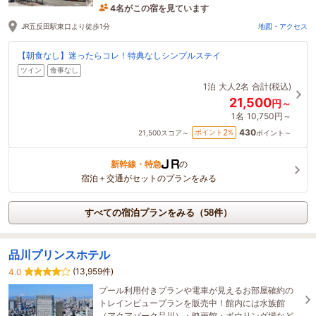
4名がこの宿を見ています
たった今予約されました
JR五反田駅東口より徒歩1分
地図・アクセス
【朝食なし】迷ったらコレ！特典なしシンプルステイ
ツイン
食事なし
1泊
大人2名
合計(税込)
21,500
円～
1名
10,750円～
430
2
ポイント
%
21,500
スコア～
ポイント～
新幹線・特急
の
宿泊＋交通がセットのプランをみる
すべての宿泊プランをみる（58件）
品川プリンスホテル
(13,959件)
4.0
プール利用付きプランや電車が見えるお部屋確約の
トレインビュープランを販売中！館内には水族館
（アクアパーク品川）・映画館・ボウリング場など