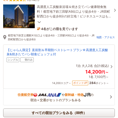
高濃度人工炭酸泉浴場＆焼き立てパン健康朝食無
料！都営地下鉄三田駅A9出口より徒歩4分・JR田町
駅西口から徒歩8分の好立地！ビジネスユースはもち
ろん観光の拠点としても大変便利！
4名がこの宿を見ています
28分前に予約されました
都営地下鉄芝公園駅A1出口より徒歩4分・三田駅A9出口より徒歩4分・JR
地図・アクセス
田町駅西口から徒歩8分
【じゃらん限定】直前割＆早期割ベストレートプラン☆高濃度人工炭酸
泉&焼きたてパン朝食ビュッフェ付
シングル
朝のみ
1泊
大人2名
合計(税込)
14,200
円～
1名
7,100円～
284
ポイントUP
14,200
スコア～
ポイント～
往復航空券
や
新幹線・特急
の
宿泊＋交通がセットのプランをみる
すべての宿泊プランをみる（88件）