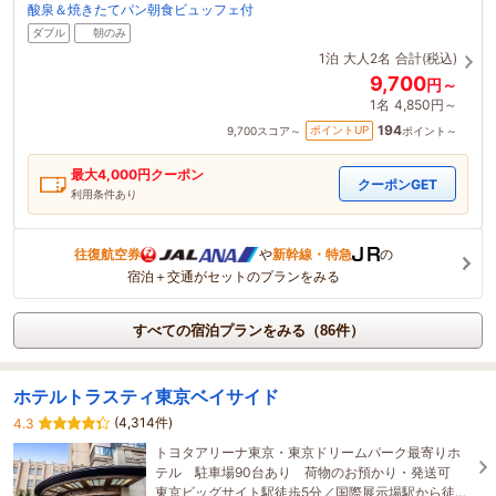
酸泉＆焼きたてパン朝食ビュッフェ付
ダブル
朝のみ
1泊
大人2名
合計(税込)
9,700
円～
1名
4,850円～
194
ポイントUP
9,700
スコア～
ポイント～
最大
4,000
円クーポン
クーポンGET
利用条件あり
往復航空券
や
新幹線・特急
の
宿泊＋交通がセットのプランをみる
すべての宿泊プランをみる（86件）
ホテルトラスティ東京ベイサイド
(4,314件)
4.3
トヨタアリーナ東京・東京ドリームパーク最寄りホ
テル 駐車場90台あり 荷物のお預かり・発送可
東京ビッグサイト駅徒歩5分／国際展示場駅から徒歩