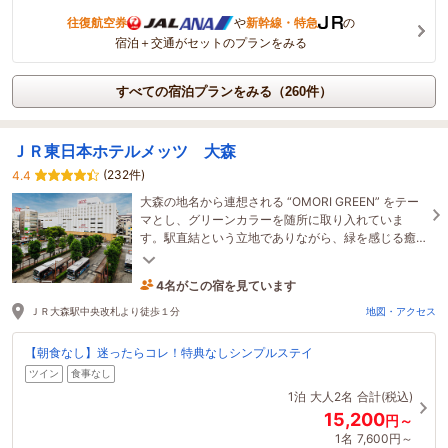
往復航空券
や
新幹線・特急
の
宿泊＋交通がセットのプランをみる
すべての宿泊プランをみる（260件）
ＪＲ東日本ホテルメッツ 大森
(232件)
4.4
大森の地名から連想される “OMORI GREEN” をテー
マとし、グリーンカラーを随所に取り入れていま
す。駅直結という立地でありながら、緑を感じる癒
しの空間を提供いたします。
4名がこの宿を見ています
49分前に予約されました
ＪＲ大森駅中央改札より徒歩１分
地図・アクセス
【朝食なし】迷ったらコレ！特典なしシンプルステイ
ツイン
食事なし
1泊
大人2名
合計(税込)
15,200
円～
1名
7,600円～