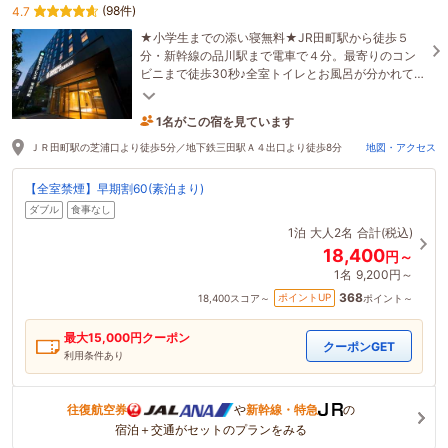
(98件)
4.7
★小学生までの添い寝無料★JR田町駅から徒歩５
分・新幹線の品川駅まで電車で４分。最寄りのコン
ビニまで徒歩30秒♪全室トイレとお風呂が分かれてい
るのでごゆっくりとお寛ぎ頂けます。
1名がこの宿を見ています
1時間前に予約されました
ＪＲ田町駅の芝浦口より徒歩5分／地下鉄三田駅Ａ４出口より徒歩8分
地図・アクセス
【全室禁煙】早期割60(素泊まり)
ダブル
食事なし
1泊
大人2名
合計(税込)
18,400
円～
1名
9,200円～
368
ポイントUP
18,400
スコア～
ポイント～
最大
15,000
円クーポン
クーポンGET
利用条件あり
往復航空券
や
新幹線・特急
の
宿泊＋交通がセットのプランをみる