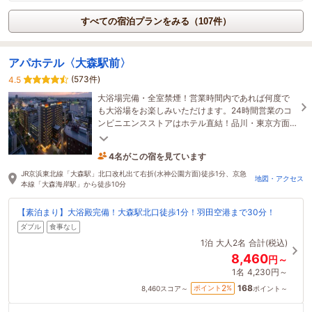
すべての宿泊プランをみる（107件）
アパホテル〈大森駅前〉
(573件)
4.5
大浴場完備・全室禁煙！営業時間内であれば何度で
も大浴場をお楽しみいただけます。24時間営業のコ
ンビニエンスストアはホテル直結！品川・東京方面
も、川崎・横浜方面にもアクセス良好！
4名がこの宿を見ています
26分前に予約されました
JR京浜東北線「大森駅」北口改札出て右折(水神公園方面)徒歩1分、京急
地図・アクセス
本線「大森海岸駅」から徒歩10分
【素泊まり】大浴殿完備！大森駅北口徒歩1分！羽田空港まで30分！
ダブル
食事なし
1泊
大人2名
合計(税込)
8,460
円～
1名
4,230円～
168
2
ポイント
%
8,460
スコア～
ポイント～