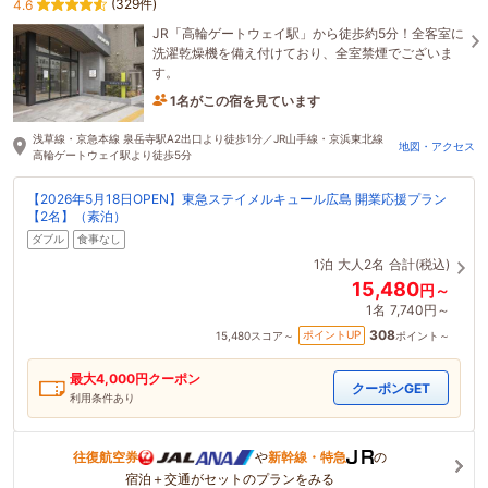
(329件)
4.6
JR「高輪ゲートウェイ駅」から徒歩約5分！全客室に
洗濯乾燥機を備え付けており、全室禁煙でございま
す。
1名がこの宿を見ています
1時間前に予約されました
浅草線・京急本線 泉岳寺駅A2出口より徒歩1分／JR山手線・京浜東北線
地図・アクセス
高輪ゲートウェイ駅より徒歩5分
【2026年5月18日OPEN】東急ステイメルキュール広島 開業応援プラン
【2名】（素泊）
ダブル
食事なし
1泊
大人2名
合計(税込)
15,480
円～
1名
7,740円～
308
ポイントUP
15,480
スコア～
ポイント～
最大
4,000
円クーポン
クーポンGET
利用条件あり
往復航空券
や
新幹線・特急
の
宿泊＋交通がセットのプランをみる