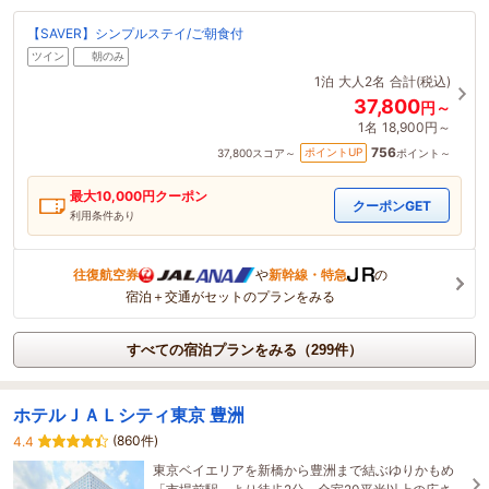
【SAVER】シンプルステイ/ご朝食付
ツイン
朝のみ
1泊
大人2名
合計(税込)
37,800
円～
1名
18,900円～
756
ポイントUP
37,800
スコア～
ポイント～
最大
10,000
円クーポン
クーポンGET
利用条件あり
往復航空券
や
新幹線・特急
の
宿泊＋交通がセットのプランをみる
すべての宿泊プランをみる（299件）
ホテルＪＡＬシティ東京 豊洲
(860件)
4.4
東京ベイエリアを新橋から豊洲まで結ぶゆりかもめ