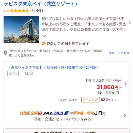
ラビスタ東京ベイ（共立リゾート）
(544件)
4.6
都内では珍しい≪最上階≫温泉大浴場と全客室23平
米以上のお部屋をご用意。「東京」の彩る絶景×天然
温泉で癒される。夕食は組数限定の洋食コース料理
＆朝食は90種以上の和洋バイキングで舌鼓。
17名がこの宿を見ています
たった今予約されました
羽田空港より約60分・東京駅より約40分・新交通ゆりかもめ「市場前
地図・アクセス
駅」より徒歩約1分
【東京ベイおすすめ】＜朝食付＞特別価格でお得に宿泊♪
ダブル
朝のみ
1泊
大人2名
合計(税込)
31,060
円～
1名
15,530円～
620
ポイントUP
31,060
スコア～
ポイント～
往復航空券
や
新幹線・特急
の
宿泊＋交通がセットのプランをみる