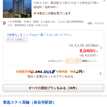
て約１０分、舞浜駅まで約２６分！小学生以下添い
寝無料！無料WIFI！
4名がこの宿を見ています
34分前に予約されました
ＪＲ大井町駅・中央口（西側）から徒歩２分、りんかい線大井町駅徒歩
地図・アクセス
２分、羽田空港まで京急バス約２５分
【食事なし】シンプルが一番！スタンダードプラン
ダブル
食事なし
1泊
大人2名
合計(税込)
8,040
円～
1名
4,020円～
160
2
ポイント
%
8,040
スコア～
ポイント～
往復航空券
や
新幹線・特急
の
宿泊＋交通がセットのプランをみる
すべての宿泊プランをみる（36件）
東急ステイ高輪（泉岳寺駅前）