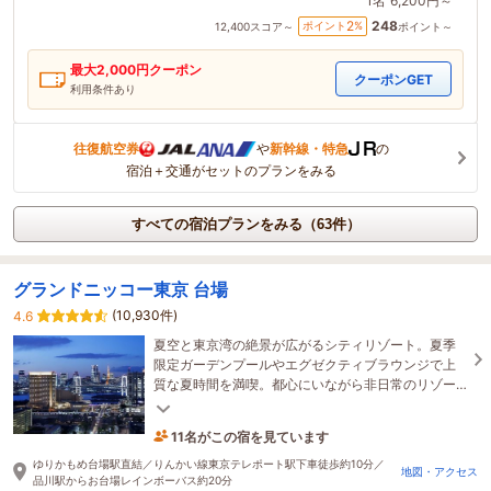
1名
6,200円～
248
2
ポイント
%
12,400
スコア～
ポイント～
最大
2,000
円クーポン
クーポンGET
利用条件あり
往復航空券
や
新幹線・特急
の
宿泊＋交通がセットのプランをみる
すべての宿泊プランをみる（63件）
グランドニッコー東京 台場
(10,930件)
4.6
夏空と東京湾の絶景が広がるシティリゾート。夏季
限定ガーデンプールやエグゼクティブラウンジで上
質な夏時間を満喫。都心にいながら非日常のリゾー
トステイをお楽しみください。
11名がこの宿を見ています
たった今予約されました
ゆりかもめ台場駅直結／りんかい線東京テレポート駅下車徒歩約10分／
地図・アクセス
品川駅からお台場レインボーバス約20分