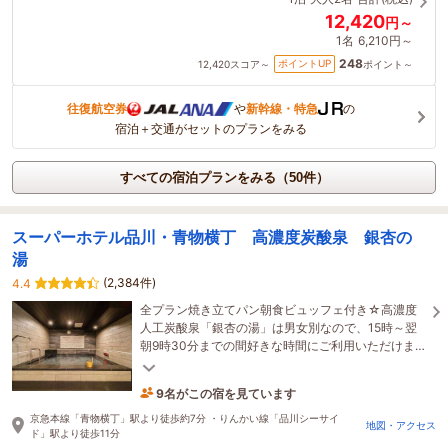
12,420
円～
1名
6,210円～
248
ポイントUP
12,420
スコア～
ポイント～
往復航空券
や
新幹線・特急
の
宿泊＋交通がセットのプランをみる
すべての宿泊プランをみる（50件）
スーパーホテル品川・青物横丁 高濃度炭酸泉 銀杏の
湯
(2,384件)
4.4
全プラン焼き立てパン朝食ビュッフェ付き☆高濃度
人工炭酸泉「銀杏の湯」は男女別なので、15時～翌
朝9時30分までの間好きな時間にご利用いただけま
す！
9名がこの宿を見ています
たった今予約されました
京急本線「青物横丁」駅より徒歩約7分 ・りんかい線「品川シーサイ
地図・アクセス
ド」駅より徒歩11分