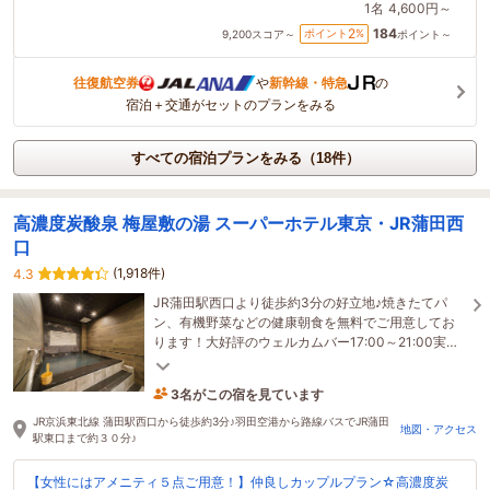
1名
4,600円～
184
2
ポイント
%
9,200
スコア～
ポイント～
往復航空券
や
新幹線・特急
の
宿泊＋交通がセットのプランをみる
すべての宿泊プランをみる（18件）
高濃度炭酸泉 梅屋敷の湯 スーパーホテル東京・JR蒲田西
口
(1,918件)
4.3
JR蒲田駅西口より徒歩約3分の好立地♪焼きたてパ
ン、有機野菜などの健康朝食を無料でご用意してお
ります！大好評のウェルカムバー17:00～21:00実施
中!!
3名がこの宿を見ています
22分前に予約されました
JR京浜東北線 蒲田駅西口から徒歩約3分♪羽田空港から路線バスでJR蒲田
地図・アクセス
駅東口まで約３０分♪
【女性にはアメニティ５点ご用意！】仲良しカップルプラン☆高濃度炭