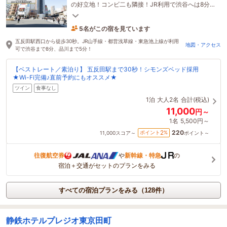
の好立地！コンビ二も隣接！JR利用で渋谷へは8分、
品川へは5分。羽田空港やTOCビルへも好アクセス！
5名がこの宿を見ています
55分前に予約されました
五反田駅西口から徒歩30秒。JR山手線・都営浅草線・東急池上線が利用
地図・アクセス
可で渋谷まで8分、品川まで5分！
【ベストレート／素泊り】 五反田駅まで30秒！シモンズベッド採用
★Wi-Fi完備♪直前予約にもオススメ★
ツイン
食事なし
1泊
大人2名
合計(税込)
11,000
円～
1名
5,500円～
220
2
ポイント
%
11,000
スコア～
ポイント～
往復航空券
や
新幹線・特急
の
宿泊＋交通がセットのプランをみる
すべての宿泊プランをみる（128件）
静鉄ホテルプレジオ東京田町