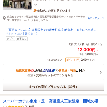
10分の好立地！
9名がこの宿を見ています
14分前に予約されました
東京ビッグサイト駅徒歩5分／国際展示場駅徒歩10分／トヨタアリーナ東
地図・アクセス
京・東京ドリームパーク最寄りホテル
【夏旅＆ビジネス】室数限定でお得★駐車場1台無料！観光にも出張に
もおすすめ♪【素泊まり】
ダブル
食事なし
1泊
大人2名
合計(税込)
12,000
円～
1名
6,000円～
240
ポイントUP
12,000
スコア～
ポイント～
往復航空券
や
新幹線・特急
の
宿泊＋交通がセットのプランをみる
すべての宿泊プランをみる（32件）
スーパーホテル東京・芝 高濃度人工炭酸泉 開城の湯
(1,118件)
4.4