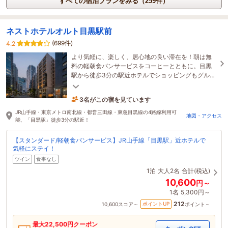
すべての宿泊プランをみる（259件）
ネストホテルオルト目黒駅前
(699件)
4.2
より気軽に、楽しく、居心地の良い滞在を！朝は無
料の軽朝食パンサービスをコーヒーとともに。目黒
駅から徒歩3分の駅近ホテルでショッピングもグルメ
も楽しめる。山手線なら東京滞在がより便利に。
3名がこの宿を見ています
たった今予約されました
JR山手線・東京メトロ南北線・都営三田線・東急目黒線の4路線利用可
地図・アクセス
能、「目黒駅」徒歩3分の駅近！
【スタンダード/軽朝食パンサービス】JR山手線「目黒駅」近ホテルで
気軽にステイ！
ツイン
食事なし
1泊
大人2名
合計(税込)
10,600
円～
1名
5,300円～
212
ポイントUP
10,600
スコア～
ポイント～
最大
22,500
円クーポン