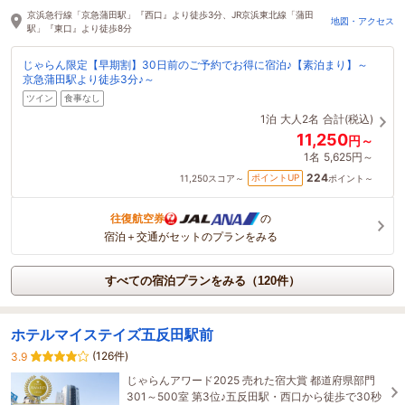
たった今予約されました
京浜急行線「京急蒲田駅」『西口』より徒歩3分、JR京浜東北線「蒲田
地図・アクセス
駅」『東口』より徒歩8分
じゃらん限定【早期割】30日前のご予約でお得に宿泊♪【素泊まり】～
京急蒲田駅より徒歩3分♪～
ツイン
食事なし
1泊
大人2名
合計(税込)
11,250
円～
1名
5,625円～
224
ポイントUP
11,250
スコア～
ポイント～
往復航空券
の
宿泊＋交通がセットのプランをみる
すべての宿泊プランをみる（120件）
ホテルマイステイズ五反田駅前
(126件)
3.9
じゃらんアワード2025 売れた宿大賞 都道府県部門
301～500室 第3位♪五反田駅・西口から徒歩で30秒