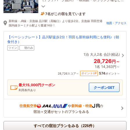
猛暑の日でも快適！涼しい館内施設で夏のおでかけ
を満喫♪
7名がこの宿を見ています
15分前に予約されました
新幹線・JR線・京急線 品川駅（高輪口）より徒歩2分。京急線 羽田空港
地図・アクセス
国内線ターミナル駅より最速14分！
【ベーシックレート】品川駅徒歩2分！羽田も新幹線利用にも便利♪（朝
食付き）
ツイン
朝のみ
1泊
大人2名
合計(税込)
28,726
円～
1名
14,363円～
574
ポイントUP
28,726
スコア～
ポイント～
最大
15,000
円クーポン
クーポンGET
利用条件あり
往復航空券
や
新幹線・特急
の
宿泊＋交通がセットのプランをみる
すべての宿泊プランをみる（226件）