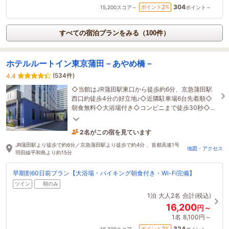
304
2
ポイント
%
15,200
スコア～
ポイント～
すべての宿泊プランをみる（100件）
ホテルルートイン東京蒲田－あやめ橋－
(534件)
4.4
◇当館はJR蒲田駅東口から徒歩約6分、京急蒲田駅
西口約徒歩4分の好立地♪◇近隣駐車場6台先着順◇
朝食無料◇大浴場付き◇コンビニまで徒歩30秒◇チ
ェックイン前後荷物あずかり可
2名がこの宿を見ています
2時間前に予約されました
JR蒲田駅より徒歩で約6分／京急蒲田駅より徒歩で約4分 、首都高速1号
地図・アクセス
羽田線平和島より約15分
早期割60日前プラン【大浴場・バイキング朝食付き・Wi-Fi完備】
ツイン
朝のみ
1泊
大人2名
合計(税込)
16,200
円～
1名
8,100円～
324
2
ポイント
%
16,200
スコア～
ポイント～