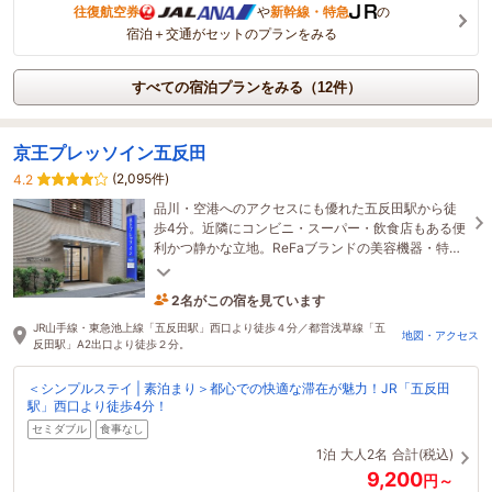
往復航空券
や
新幹線・特急
の
宿泊＋交通がセットのプランをみる
すべての宿泊プランをみる（12件）
京王プレッソイン五反田
(2,095件)
4.2
品川・空港へのアクセスにも優れた五反田駅から徒
歩4分。近隣にコンビニ・スーパー・飲食店もある便
利かつ静かな立地。ReFaブランドの美容機器・特別
アメニティを揃えたReFaルームも是非ご利用くださ
い。
2名がこの宿を見ています
4時間前に予約されました
JR山手線・東急池上線「五反田駅」西口より徒歩４分／都営浅草線「五
地図・アクセス
反田駅」A2出口より徒歩２分。
＜シンプルステイ | 素泊まり＞都心での快適な滞在が魅力！JR「五反田
駅」西口より徒歩4分！
セミダブル
食事なし
1泊
大人2名
合計(税込)
9,200
円～