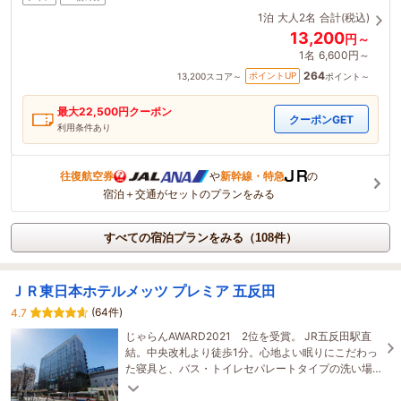
1泊
大人2名
合計(税込)
13,200
円～
1名
6,600円～
264
ポイントUP
13,200
スコア～
ポイント～
最大
22,500
円クーポン
クーポンGET
利用条件あり
往復航空券
や
新幹線・特急
の
宿泊＋交通がセットのプランをみる
すべての宿泊プランをみる（108件）
ＪＲ東日本ホテルメッツ プレミア 五反田
(64件)
4.7
じゃらんAWARD2021 2位を受賞。 JR五反田駅直
結。中央改札より徒歩1分。心地よい眠りにこだわっ
た寝具と、バス・トイレセパレートタイプの洗い場
付きバスルームでゆったりとおくつろぎいただけま
す。