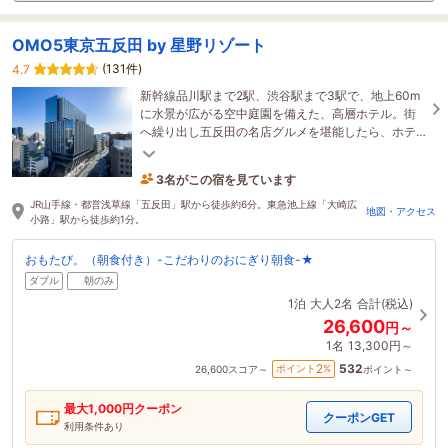
OMO5東京五反田 by 星野リゾート
(131件)
4.7
新幹線品川駅まで2駅、渋谷駅まで3駅で、地上60m
に水景が広がる空中庭園を備えた、高層ホテル。街
へ繰り出し五反田の名店グルメを堪能したら、ホテ
ルに戻って東京の夜景を楽しむひとときを。
3名がこの宿を見ています
1時間前に予約されました
JR山手線・都営浅草線「五反田」駅から徒歩約6分。東急池上線「大崎広
地図・アクセス
小路」駅から徒歩約1分。
おもたび。（朝食付き）-こだわりのおにぎり朝食-★
ダブル
朝のみ
1泊
大人2名
合計(税込)
26,600
円～
1名
13,300円～
532
2
ポイント
%
26,600
スコア～
ポイント～
最大
1,000
円クーポン
クーポンGET
利用条件あり