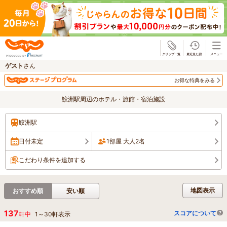
じゃらん
ゲスト
さん
お得な特典をみる
鮫洲駅周辺のホテル・旅館・宿泊施設
鮫洲駅
日付未定
1部屋 大人2名
こだわり条件を追加する
地図表示
おすすめ順
安い順
137
スコアについて
軒中
1
～
30
軒表示