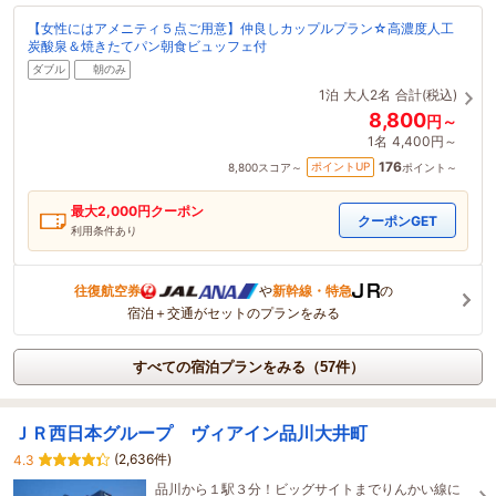
【女性にはアメニティ５点ご用意】仲良しカップルプラン☆高濃度人工
炭酸泉＆焼きたてパン朝食ビュッフェ付
ダブル
朝のみ
1泊
大人2名
合計(税込)
8,800
円～
1名
4,400円～
176
ポイントUP
8,800
スコア～
ポイント～
最大
2,000
円クーポン
クーポンGET
利用条件あり
往復航空券
や
新幹線・特急
の
宿泊＋交通がセットのプランをみる
すべての宿泊プランをみる（57件）
ＪＲ西日本グループ ヴィアイン品川大井町
(2,636件)
4.3
品川から１駅３分！ビッグサイトまでりんかい線に