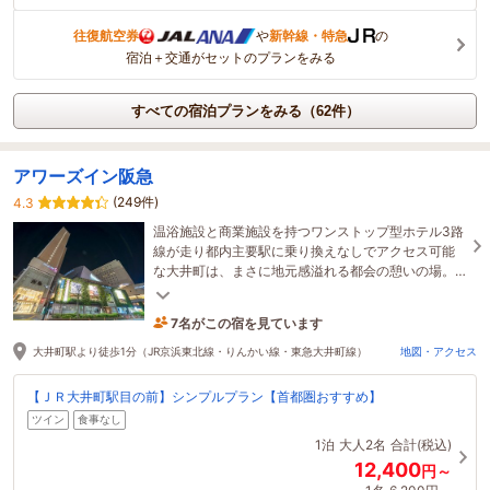
往復航空券
や
新幹線・特急
の
宿泊＋交通がセットのプランをみる
すべての宿泊プランをみる（62件）
アワーズイン阪急
(249件)
4.3
温浴施設と商業施設を持つワンストップ型ホテル3路
線が走り都内主要駅に乗り換えなしでアクセス可能
な大井町は、まさに地元感溢れる都会の憩いの場。
新旧が融合する街には気軽に楽しめるグルメも集
結！
7名がこの宿を見ています
24分前に予約されました
大井町駅より徒歩1分（JR京浜東北線・りんかい線・東急大井町線）
地図・アクセス
【ＪＲ大井町駅目の前】シンプルプラン【首都圏おすすめ】
ツイン
食事なし
1泊
大人2名
合計(税込)
12,400
円～