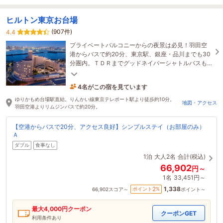
ヒルトン東京お台場
(907件)
4.4
プライベートバルコニーからの夜景は必見！羽田空
港からバスで約20分、東京駅、銀座・品川までも30
分圏内。ＴＤＲまでグッドネイバーシャトルバスも
運行中。
4名がこの宿を見ています
4時間前に予約されました
ゆりかもめ台場駅直結。りんかい線東京テレポート駅より徒歩約10分。
地図・アクセス
羽田空港よりリムジンバスで約20分。
【空港からバスで20分、アクセス良好】シンプルステイ（お部屋のみ）
Ａ
ダブル
食事なし
1泊
大人2名
合計(税込)
66,902
円～
1名
33,451円～
1,338
2
ポイント
%
66,902
スコア～
ポイント～
最大
4,000
円クーポン
クーポンGET
利用条件あり