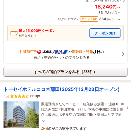
18,240
円～
1名
9,120円～
364
ポイントUP
18,240
スコア～
ポイント～
最大
15,000
円クーポン
クーポンGET
利用条件あり
往復航空券
や
新幹線・特急
の
宿泊＋交通がセットのプランをみる
すべての宿泊プランをみる（233件）
トーセイホテルココネ蒲田(2025年12月23日オープン)
(118件)
4.4
厳選豆挽きたてコーヒー・紅茶飲み放題！ 漫画1000
冊読み放題♪羽田空港、品川、横浜の中間に位置し拠
点に最適なホテル空の玄関口羽田・蒲田エリアで過
ごす心地よいひと時。これから始まる旅の拠点に！
4名がこの宿を見ています