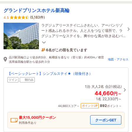
グランドプリンスホテル新高輪
(5,183件)
4.5
ラグジュアリーステイにふさわしい、アーバンリゾ
ート感あふれるホテル。人と人をつなぐ場所で、ラ
グジュアリーなステイを。爽やかな風が吹き込むバ
ルコニーがすべてのお部屋に。
6名がこの宿を見ています
44分前に予約されました
品川駅高輪口より徒歩約5分、柘榴坂を道なり（登り坂）約400m／都営
地図・アクセス
浅草線高輪台駅から徒歩約３分
【ベーシックレート】シンプルステイ★（朝食付き）
ツイン
朝のみ
1泊
大人2名
合計(税込)
44,660
円～
1名
22,330円～
892
ポイントUP
44,660
スコア～
ポイント～
最大
15,000
円クーポン
クーポンGET
利用条件あり