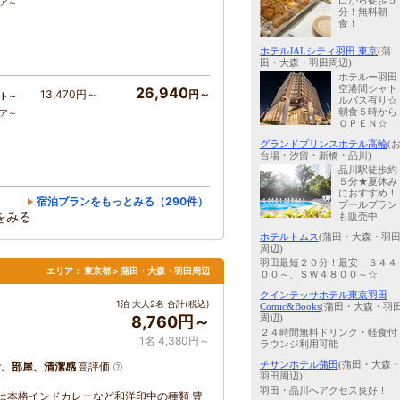
口から徒歩５
コア～
分！無料朝
食！
ホテルJALシティ羽田 東京
(蒲
田・大森・羽田周辺)
ホテルー羽田
空港間シャト
26,940
13,470円～
円～
ト～
ルバス有り☆
朝食５時から
コア～
ＯＰＥＮ☆
グランドプリンスホテル高輪
(
台場・汐留・新橋・品川)
品川駅徒歩約
５分★夏休み
におすすめ！
宿泊プランをもっとみる（290件）
プールプラン
をみる
も販売中
ホテルトムス
(蒲田・大森・羽
周辺)
羽田最短２０分！最安 Ｓ４４
エリア：
東京都 > 蒲田・大森・羽田周辺
００～、ＳＷ４８００～☆
クインテッサホテル東京羽田
1泊 大人2名 合計(税込)
Comic&Books
(蒲田・大森・羽
周辺)
8,760円～
２４時間無料ドリンク・軽食付
1名 4,380円～
ラウンジ利用可能
チサンホテル蒲田
(蒲田・大森
食、部屋、清潔感
高評価
羽田周辺)
羽田・品川へアクセス良好！
は本格インドカレーなど和洋印中の種類 豊