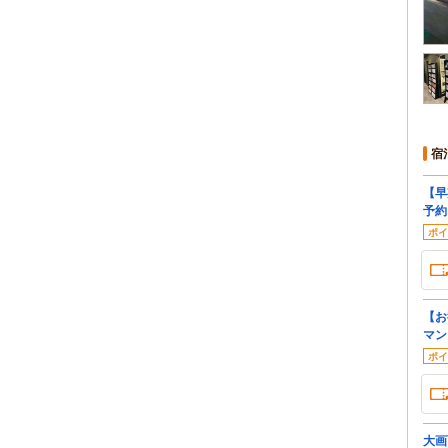
宿
【早
予約
ポイ
【お
マン
ポイ
大画