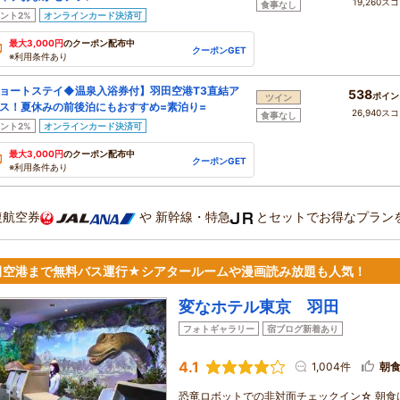
19,260ス
食事なし
ント2%
オンラインカード決済可
最大3,000円
のクーポン配布中
クーポンGET
※利用条件あり
ョートステイ◆温泉入浴券付】羽田空港T3直結ア
538
ポイン
ツイン
ス！夏休みの前後泊にもおすすめ=素泊り=
26,940ス
食事なし
ント2%
オンラインカード決済可
最大3,000円
のクーポン配布中
クーポンGET
※利用条件あり
復航空券
や
新幹線・特急
とセットでお得なプラン
田空港まで無料バス運行★シアタールームや漫画読み放題も人気！
変なホテル東京 羽田
フォトギャラリー
宿ブログ新着あり
4.1
1,004件
朝
恐竜ロボットでの非対面チェックイン☆ 朝食