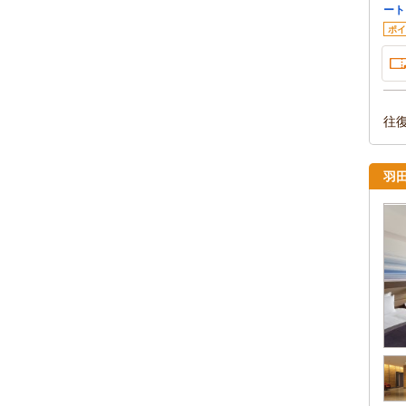
ート
ポイ
往
羽