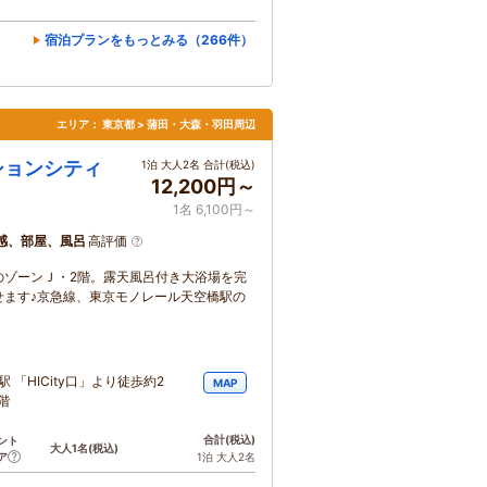
宿泊プランをもっとみる（266件）
エリア：
東京都 > 蒲田・大森・羽田周辺
ションシティ
1泊 大人2名 合計(税込)
12,200円～
1名 6,100円～
感、部屋、風呂
高評価
のゾーンＪ・2階。露天風呂付き大浴場を完
せます♪京急線、東京モノレール天空橋駅の
「HICity口」より徒歩約2
MAP
階
合計
(税込)
ント
大人1名
(税込)
ア
1泊 大人2名