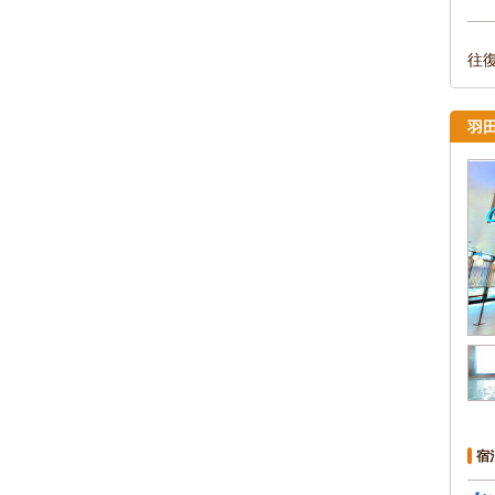
往
羽
宿