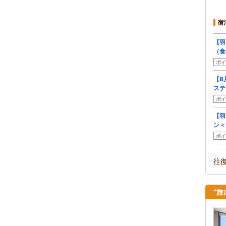
宿
【羽
（食
ポイ
【8
ステ
ポイ
【羽
ン＜
ポイ
往
”