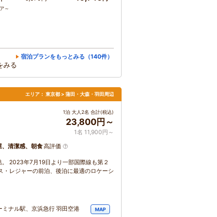
コア～
宿泊プランをもっとみる（140件）
をみる
エリア：
東京都 > 蒲田・大森・羽田周辺
1泊 大人2名 合計(税込)
23,800円～
1名 11,900円～
屋、清潔感、朝食
高評価
 2023年7月19日より一部国際線も第２
ス・レジャーの前泊、後泊に最適のロケーシ
ーミナル駅、京浜急行 羽田空港
MAP