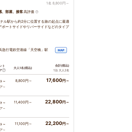
1名 8,800円～
感、部屋、接客
高評価
ナル駅から約2分に位置する旅の起点に最適
アポートサイドやリバーサイドなどのタイプ
浜急行電鉄空港線「天空橋」駅
MAP
合計
(税込)
ント
大人1名
(税込)
ア
1泊 大人2名
17,600
8,800円～
円～
ト～
コア～
22,800
11,400円～
円～
ト～
コア～
22,200
11,100円～
円～
ト～
コア～