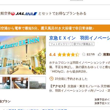
復航空券
とセットでお得なプランをみる
田空港から電車で最短5分。露天風呂付き大浴場で非日常体験♪
京急ＥＸイン 羽田イノベー
フォトギャラリー
宿ブログ新着あり
4.4
837件
清潔
ホテルフロントは羽田イノベーションシティ
備。手足を伸ばし、旅の疲れをゆっくりと癒
「HICity口」から徒歩約2分。
31分前に予約されました
【アクセス】
京急線・東京モノレール 天空橋駅 
分。羽田イノベーションシティ内ゾーンJ ・2
加算予定ポイ
泊プラン
加算予定スコ