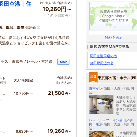
 羽田空港｜住
1泊 大人2名 合計(税込)
19,260円～
1名 9,630円～
感、風呂、部屋
高評価
31室。夏におすすめ♪空港直結が叶える快適
MAPを表示
天温泉とショッピングも楽しむ夏の滞在を。
羽田空港周辺の宿
クセス 東京モノレール・京急線
MAP
蒲田駅周辺の宿
東京都の宿・ホテル[PR
合計
(税込)
ント
大人1名
(税込)
ア
1泊 大人2名
東京イン
(蒲田・大森・羽田周
21,580
辺)
10,790円～
円～
ト～
★駐車場１３
コア～
台あり★浅草
線・馬込駅徒
歩０分の好立
地！
レッドルーフ イン蒲田／羽
田 東京
(蒲田・大森・羽田周
辺)
19,260
9,630円～
円～
ト～
ＪＲ蒲田駅西