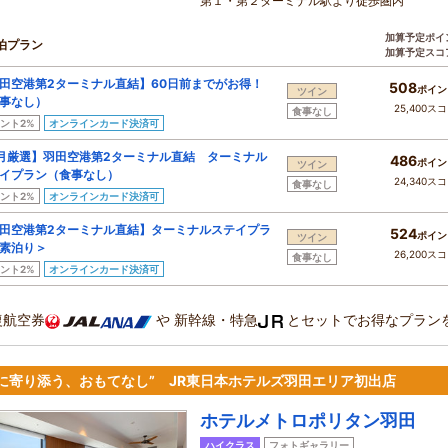
第１・第２ターミナル駅より徒歩圏内
加算予定ポイ
泊プラン
加算予定スコ
田空港第2ターミナル直結】60日前までがお得！
508
ポイン
ツイン
事なし）
25,400ス
食事なし
ント2%
オンラインカード決済可
月厳選】羽田空港第2ターミナル直結 ターミナル
486
ポイン
ツイン
イプラン（食事なし）
24,340ス
食事なし
ント2%
オンラインカード決済可
田空港第2ターミナル直結】ターミナルステイプラ
524
ポイン
ツイン
素泊り＞
26,200ス
食事なし
ント2%
オンラインカード決済可
復航空券
や
新幹線・特急
とセットでお得なプラン
旅に寄り添う、おもてなし” JR東日本ホテルズ羽田エリア初出店
ホテルメトロポリタン羽田
ハイクラス
フォトギャラリー