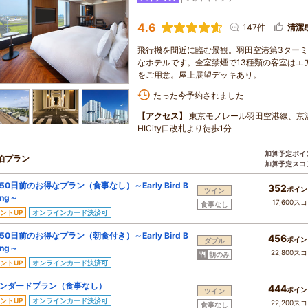
4.6
147件
清潔
飛行機を間近に臨む景観。羽田空港第3ターミ
なホテルです。全室禁煙で13種類の客室はエ
をご用意。屋上展望デッキあり。
たった今予約されました
【アクセス】
東京モノレール羽田空港線、京
HICity口改札より徒歩1分
加算予定ポイ
泊プラン
加算予定スコ
50日前のお得なプラン（食事なし）～Early Bird B
352
ポイン
ツイン
ing～
17,600ス
食事なし
ントUP
オンラインカード決済可
50日前のお得なプラン（朝食付き）～Early Bird B
456
ポイン
ダブル
ing～
22,800ス
朝のみ
ントUP
オンラインカード決済可
ンダードプラン（食事なし）
444
ポイン
ツイン
ントUP
オンラインカード決済可
22,200ス
食事なし