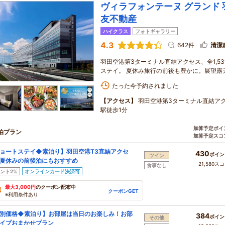
ヴィラフォンテーヌ グランド
友不動産
ハイクラス
フォトギャラリー
4.3
642件
清潔
羽田空港第3ターミナル直結アクセス、全1,5
ステイ。 夏休み旅行の前後も豊かに。展望露
たった今予約されました
【アクセス】
羽田空港第3ターミナル直結ア
駅徒歩1分
加算予定ポイ
泊プラン
加算予定スコ
ョートステイ◆素泊り】羽田空港T3直結アクセ
430
ポイン
ツイン
夏休みの前後泊にもおすすめ
21,580ス
食事なし
ント2%
オンラインカード決済可
最大3,000円
のクーポン配布中
クーポンGET
※利用条件あり
別価格◆素泊り】お部屋は当日のお楽しみ！お部
384
ポイン
その他
イプおまかせプラン