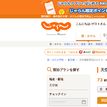
国内旅行・海外旅行や宿・ホテルの宿泊予約はじゃらんnet
こんにちは♪ゲストさん
じ
宿・ホテル
宿・ホテル
出張ビジネス
温泉・露天
高級宿
ポイントがたまる・つかえる
宿・ホテル予約
>
東京都
>
天空橋駅周辺のホテル・
宿泊プランを探す
天
地名・駅名
73
軒
天空橋
チェックイン
羽