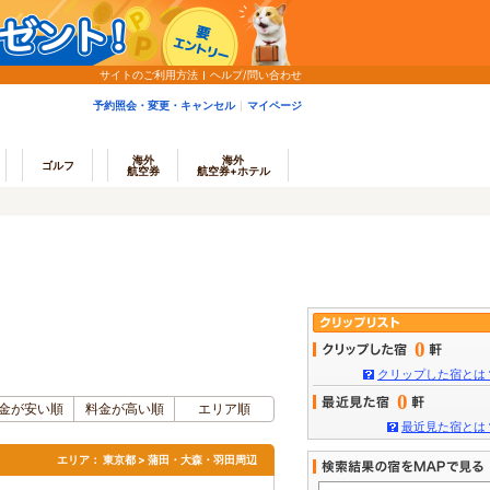
サイトのご利用方法
ヘルプ/問い合わせ
予約照会・変更・キャンセル
マイページ
海外
海外
ゴルフ
航空券
航空券+ホテル
0
クリップした宿とは
0
金が安い順
料金が高い順
エリア順
最近見た宿とは
エリア：
東京都 > 蒲田・大森・羽田周辺