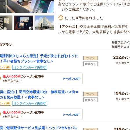
富なビュッフェ形式でご提供♪ シャトルバス
ージをご確認ください。
たった今予約されました
【アクセス】
空港ホテル間で無料バス運行中
ルから電車で 約8分、大鳥居駅より徒歩約5分
加算予定ポイ
泊プラン
加算予定スコ
期割引60 じゃらん限定】予定が決まればおトクに
222
ポイン
ツイン
！早い者勝ちプラン♪＜食事なし＞
11,160ス
食事なし
ントUP
オンラインカード決済可
最大4,000円
のクーポン配布中
クーポンGET
※利用条件あり
得に宿泊♪】羽田空港最速10分！無料送迎バス有☆
194
ポイン
ツイン
ガも読み放題！＜食事なし＞
9,720ス
食事なし
ントUP
オンラインカード決済可
最大4,000円
のクーポン配布中
クーポンGET
※利用条件あり
面で動画配信サービス見放題！ベッド2台&セパレ
214
ポイン