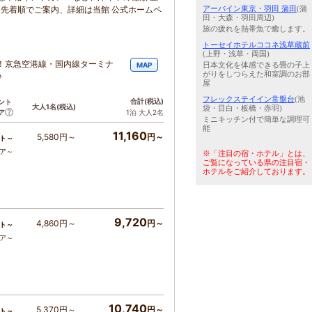
アーバイン東京・羽田 蒲田
(蒲
は先着順でご案内、詳細は当館 公式ホームペ
田・大森・羽田周辺)
旅の疲れを熱帯魚で癒します。
トーセイホテルココネ浅草蔵前
(上野・浅草・両国)
！京急空港線・国内線ターミナ
日本文化を体感できる畳の子上
MAP
がりをしつらえた和室調のお部
♪
屋
フレックステイイン常盤台
(池
合計
(税込)
ント
大人1名
(税込)
袋・目白・板橋・赤羽)
ア
1泊 大人2名
ミニキッチン付で簡単な調理可
能
11,160
5,580円～
円～
ト～
コア～
※「注目の宿・ホテル」とは、
ご覧になっている県の注目宿・
ホテルをご紹介しております。
9,720
4,860円～
円～
ト～
コア～
10,740
5,370円～
円～
ト～