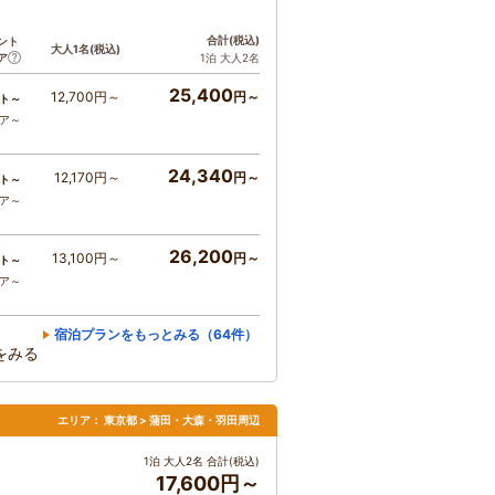
合計
(税込)
ント
大人1名
(税込)
ア
1泊 大人2名
25,400
12,700円～
円～
ト～
コア～
24,340
12,170円～
円～
ト～
コア～
26,200
13,100円～
円～
ト～
コア～
宿泊プランをもっとみる（64件）
をみる
エリア：
東京都 > 蒲田・大森・羽田周辺
1泊 大人2名 合計(税込)
17,600円～