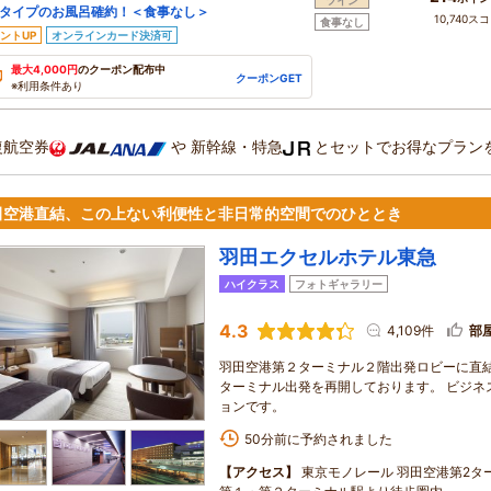
ツイン
タイプのお風呂確約！＜食事なし＞
10,740ス
食事なし
ントUP
オンラインカード決済可
最大4,000円
のクーポン配布中
クーポンGET
※利用条件あり
復航空券
や
新幹線・特急
とセットでお得なプラン
田空港直結、この上ない利便性と非日常的空間でのひととき
羽田エクセルホテル東急
ハイクラス
フォトギャラリー
4.3
4,109件
部
羽田空港第２ターミナル２階出発ロビーに直結。
ターミナル出発を再開しております。 ビジネ
ョンです。
50分前に予約されました
【アクセス】
東京モノレール 羽田空港第2タ