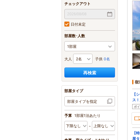
チェックアウト
日付未定
部屋数･人数
大人
子供
0名
再検索
宿
部屋タイプ
【シ
ス！
部屋タイプを指定
ポイ
予算
1部屋1泊あたり
【特
屋タ