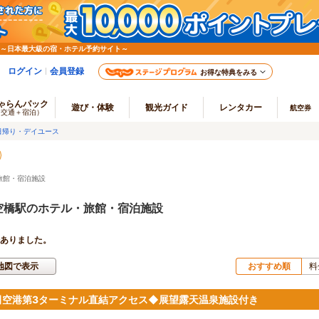
 ～日本最大級の宿・ホテル予約サイト～
ログイン
会員登録
お得な特典をみる
ゃらんパック
遊び・体験
観光ガイド
レンタカー
航空券
（交通＋宿泊）
日帰り・デイユース
旅館・宿泊施設
空橋駅のホテル・旅館・宿泊施設
ありました。
地図で表示
おすすめ順
料
田空港第3ターミナル直結アクセス◆展望露天温泉施設付き