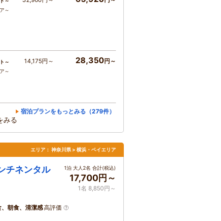
ト～
コア～
28,350
14,175円～
円～
ト～
コア～
宿泊プランをもっとみる（279件）
をみる
エリア：
神奈川県 > 横浜・ベイエリア
コンチネンタル
1泊 大人2名 合計(税込)
17,700円～
1名 8,850円～
食、朝食、清潔感
高評価