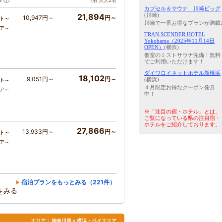
ア
1泊 大人2名
カプセル＆サウナ 川崎ビッグ
(川崎)
21,894
10,947円～
円～
ト～
川崎で一番お得なプランが満載
コア～
TRAN.SCENDER HOTEL
Yokohama（2025年11月14日
OPEN）
(横浜)
個室のミストサウナ完備！無料
でご利用いただけます！
ダイワロイネットホテル新横浜
18,102
9,051円～
円～
(横浜)
ト～
４月限定お得なクーポン発券
コア～
中！
※「注目の宿・ホテル」とは、
ご覧になっている県の注目宿・
ホテルをご紹介しております。
27,866
13,933円～
円～
ト～
コア～
宿泊プランをもっとみる（221件）
をみる
エリア：
神奈川県 > 横浜・ベイエリア