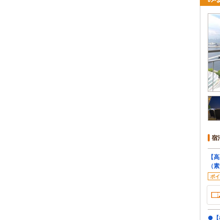
宿
【高
（素
ポイ
●【