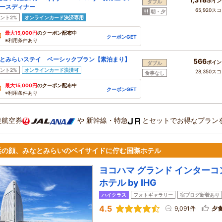
ポイン
ダブル
ースディナー
65,920ス
朝・夕
ント2%
オンラインカード決済専用
最大15,000円
のクーポン配布中
クーポンGET
※利用条件あり
とみらいステイ ベーシックプラン【素泊まり】
566
ポイン
ダブル
ント2%
オンラインカード決済可
28,350ス
食事なし
最大15,000円
のクーポン配布中
クーポンGET
※利用条件あり
復航空券
や
新幹線・特急
とセットでお得なプラン
浜の顔、みなとみらいのベイサイドに佇む国際ホテル
ヨコハマ グランド インター
ホテル by IHG
ハイクラス
フォトギャラリー
宿ブログ新着あり
4.5
9,091件
夕