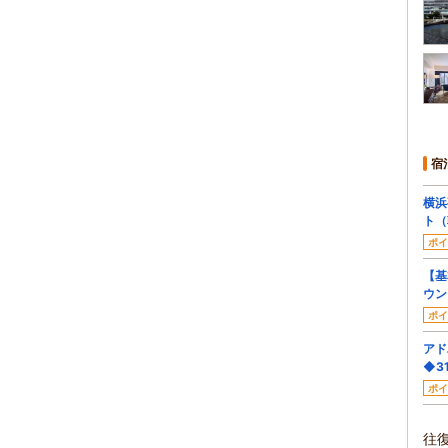
宿
横浜
ト（
ポイ
【基
ウン
ポイ
アド
◆3
ポイ
往