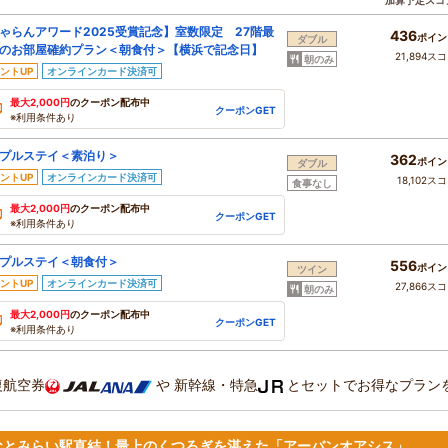
加算予定スコ
ゃらんアワード2025受賞記念】室数限定 27階最
436
ポイン
ダブル
のお部屋確約プラン＜朝食付＞【横浜で記念日】
21,894ス
朝のみ
ントUP
オンラインカード決済可
最大2,000円
のクーポン配布中
クーポンGET
※利用条件あり
プルステイ＜素泊り＞
362
ポイン
ダブル
ントUP
オンラインカード決済可
18,102ス
食事なし
最大2,000円
のクーポン配布中
クーポンGET
※利用条件あり
プルステイ＜朝食付＞
556
ポイン
ツイン
ントUP
オンラインカード決済可
27,866ス
朝のみ
最大2,000円
のクーポン配布中
クーポンGET
※利用条件あり
復航空券
や
新幹線・特急
とセットでお得なプラン
なとみらい駅直結！最上のくつろぎを湛えた「アーバンオアシス」