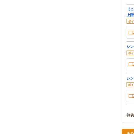
【じ
上階
ポイ
シン
ポイ
シン
ポイ
往
み