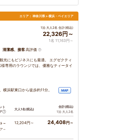
エリア：
神奈川県 > 横浜・ベイエリア
1泊 大人2名 合計(税込)
22,326円～
1名 11,163円～
、清潔感、接客
高評価
と観光にもビジネスにも最適。 エグゼクティ
客様専用のラウンジでは、優雅なティータイ
、横浜駅東口から徒歩約11分。
MAP
合計
(税込)
ント
大人1名
(税込)
ア
1泊 大人2名
24,408
12,204円～
円～
ト～
コア～