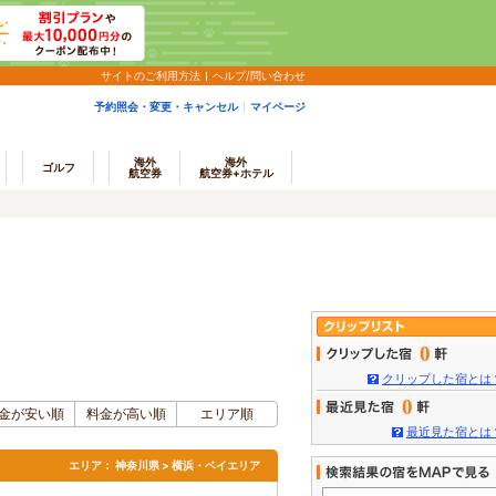
サイトのご利用方法
ヘルプ/問い合わせ
予約照会・変更・キャンセル
マイページ
海外
海外
ゴルフ
航空券
航空券+ホテル
0
クリップした宿とは
0
金が安い順
料金が高い順
エリア順
最近見た宿とは
エリア：
神奈川県 > 横浜・ベイエリア