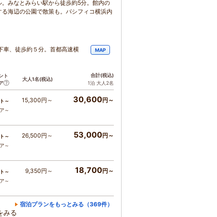
ル。みなとみらい駅から徒歩約5分。館内の
する海辺の公園で散策も。パシフィコ横浜内
下車、徒歩約５分。首都高速横
MAP
合計
(税込)
ント
大人1名
(税込)
ア
1泊 大人2名
30,600
15,300円～
円～
ト～
コア～
53,000
26,500円～
円～
ト～
コア～
18,700
9,350円～
円～
ト～
コア～
宿泊プランをもっとみる（369件）
をみる