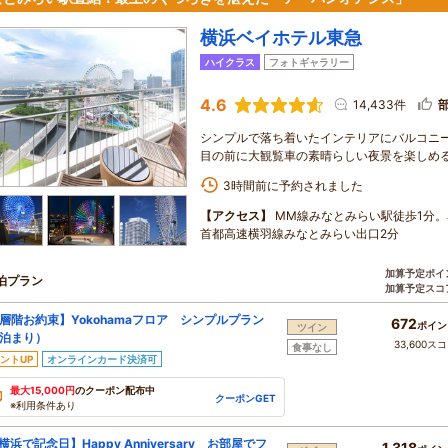
横浜ベイホテル東急
ハイクラス
フォトギャラリー
4.6
14,433件
シンプルで落ち着いたインテリアにバルコニ
目の前に大観覧車の素晴らしい夜景を楽しめ
3時間前に予約されました
【アクセス】
MM線みなとみらい駅徒歩1分。
首都高速横羽線みなとみらい出口2分
加算予定ポイ
泊プラン
加算予定スコ
層階お約束】Yokohamaフロア シンプルプラン
672
ポイン
ツイン
泊まり）
33,600ス
食事なし
ントUP
オンラインカード決済可
最大15,000円
のクーポン配布中
クーポンGET
※利用条件あり
横浜で記念日】Happy Anniversary お部屋でフ
1,318