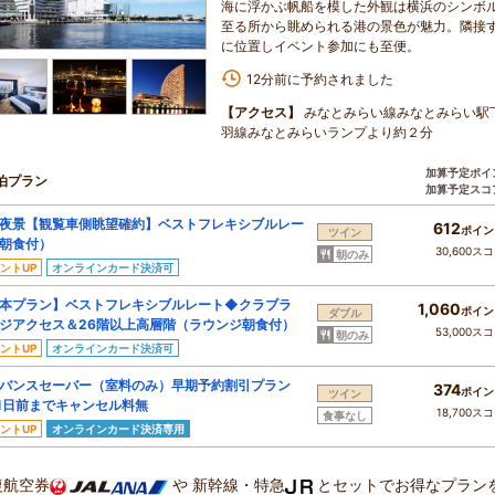
海に浮かぶ帆船を模した外観は横浜のシンボ
至る所から眺められる港の景色が魅力。隣接
に位置しイベント参加にも至便。
12分前に予約されました
【アクセス】
みなとみらい線みなとみらい駅
羽線みなとみらいランプより約２分
加算予定ポイ
泊プラン
加算予定スコ
夜景【観覧車側眺望確約】ベストフレキシブルレー
612
ポイン
ツイン
朝食付）
30,600ス
朝のみ
ントUP
オンラインカード決済可
本プラン】ベストフレキシブルレート◆クラブラ
1,060
ポイン
ダブル
ジアクセス＆26階以上高層階（ラウンジ朝食付）
53,000ス
朝のみ
ントUP
オンラインカード決済可
バンスセーバー（室料のみ）早期予約割引プラン
374
ポイン
ツイン
1日前までキャンセル料無
18,700ス
食事なし
ントUP
オンラインカード決済専用
復航空券
や
新幹線・特急
とセットでお得なプラン