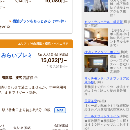
10,080
ら見える距
5,040円～
円～
ト～
離。地下街直
コア～
結で徒歩１分
アクセス抜
群！
宿泊プランをもっとみる（129件）
セントラルホテル 横須賀
(横
をみる
賀・三浦)
【お得なクー
ポン配布中♪
旅の拠点はセ
ントラルホテ
エリア：
神奈川県 > 横浜・ベイエリア
ルで♪
横浜テクノタワーホテル
(横浜)
とみらいプレミ
1泊 大人2名 合計(税込)
横浜・八景島
15,022円～
シーパラダイ
スへ一番近い
1名 7,511円～
ホテル♪ 全
高層階
、清潔感、接客
高評価
リッチモンドホテルプレミア武
蔵小杉
(川崎)
新横浜まで約１０分、横浜まで
中隣り合わせで過ごしませんか。年中利用可
約１５分！駅より徒歩５分圏
で、まるでリゾート気分。
内！
天翠茶寮
(箱根)
【クーポン配布中！】強羅駅徒
歩３分／お盆期間の空室あり◎
駅 5番出口より徒歩約5分 JR根
MAP
アールズフォレストイン
(川崎)
★室数限定★横浜駅から１駅！
３４５０円～カップルにおすす
合計
(税込)
ント
大人1名
(税込)
め♪