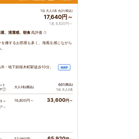
1泊 大人2名 合計(税込)
17,640円～
1名 8,820円～
部屋、清潔感、朝食
高評価
ーを擁するお部屋も多く、海風を感じながら
る。
JR・地下鉄桜木町駅徒歩10分。
MAP
合計
(税込)
ント
大人1名
(税込)
ア
1泊 大人2名
33,600
16,800円～
円～
ト～
コア～
65,920
32,960円～
円～