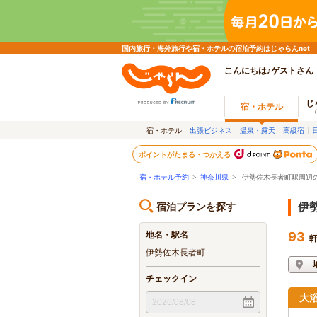
国内旅行・海外旅行や宿・ホテルの宿泊予約はじゃらんnet
こんにちは♪ゲストさん
じ
宿・ホテル
宿・ホテル
出張ビジネス
温泉・露天
高級宿
ポイントがたまる・つかえる
宿・ホテル予約
>
神奈川県
>
伊勢佐木長者町駅周辺
宿泊プランを探す
伊
地名・駅名
93
伊勢佐木長者町
チェックイン
大