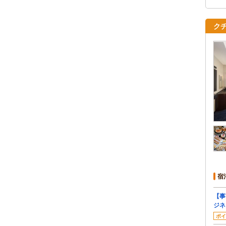
ク
宿
【事
ジネ
ポイ