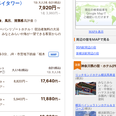
ベイタワー〉
1泊 大人2名 合計(税込)
7,920円～
1名 3,960円～
食、風呂、清潔感
高評価
アーバンリゾートホテル！ 宿泊者無料の大浴
MAPを表示
 みなとみらいや海が一望できる客室からの
関内駅周辺の宿
新横浜駅周辺の宿
歩3分、JR・市営地下鉄線「桜木
MAP
神奈川県の宿・ホテル[PR
合計
(税込)
ント
大人1名
(税込)
ア
1泊 大人2名
リッチモンドホテル横浜馬車道
(横浜)
17,640
8,820円～
円～
ト～
みなとみら
い・赤レン
コア～
ガ・中華街・
ハマスタが徒
歩圏内！駅近
11,880
5,940円～
円～
便利
ト～
コア～
横浜ベイシェラトンホテル＆タ
ワーズ
(横浜)
横浜駅西口か