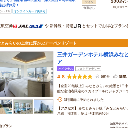
200
ポイン
ツイン
徒歩約3分！
10,080ス
食事なし
ント2%
オンラインカード決済可
復航空券
や
新幹線・特急
とセットでお得なプラン
なとみらいの上空に浮かぶアーバンリゾート
三井ガーデンホテル横浜みな
ア
ハイクラス
フォトギャラリー
4.8
561件
部屋
【全室20階以上】みなとみらいの絶景と1日
能な宿泊者限定のスカイプールにジャグジー
3時間前に予約されました
【アクセス】
みなとみらい線「みなとみらい」
岸線「桜木町」駅より徒歩約10分
加算予定ポイ
泊プラン