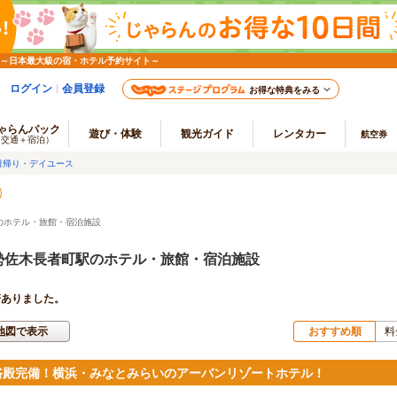
 ～日本最大級の宿・ホテル予約サイト～
ログイン
会員登録
お得な特典をみる
ゃらんパック
遊び・体験
観光ガイド
レンタカー
航空券
（交通＋宿泊）
日帰り・デイユース
のホテル・旅館・宿泊施設
勢佐木長者町駅のホテル・旅館・宿泊施設
軒ありました。
地図で表示
おすすめ順
料
浴殿完備！横浜・みなとみらいのアーバンリゾートホテル！