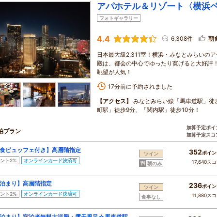
アパホテル＆リゾート〈横浜
フォトギャラリー
4.4
6,308件
朝
日本最大級2,311室！横浜・みなとみらいの
殿は、都会の中心でゆったり寛げると大好評！
眺望が人気！
17分前に予約されました
【アクセス】
みなとみらい線「馬車道駅」徒
町駅」徒歩9分、「関内駅」徒歩10分！
加算予定ポイ
泊プラン
加算予定スコ
食ビュッフェ付き】高層階指定
352
ポイン
ツイン
ント2%
オンラインカード決済可
17,640ス
朝のみ
泊まり】高層階指定
236
ポイン
ツイン
ント2%
オンラインカード決済可
11,880ス
食事なし
泊まり】宿泊者無料大浴殿・露天風呂☆馬車道駅