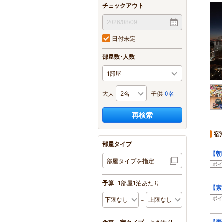
チェックアウト
日付未定
部屋数･人数
大人
子供
0名
再検索
宿
部屋タイプ
【朝
部屋タイプを指定
ポイ
予算
1部屋1泊あたり
【素
ポイ
【素