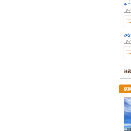
ルコ
ポイ
みな
ポイ
往
横