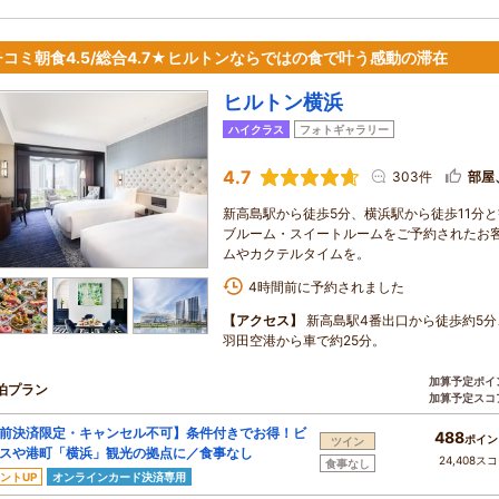
チコミ朝食4.5/総合4.7★ヒルトンならではの食で叶う感動の滞在
ヒルトン横浜
ハイクラス
フォトギャラリー
4.7
303件
部屋
新高島駅から徒歩5分、横浜駅から徒歩11分
ブルーム・スイートルームをご予約されたお
ムやカクテルタイムを。
4時間前に予約されました
【アクセス】
新高島駅4番出口から徒歩約5分
羽田空港から車で約25分。
加算予定ポイ
泊プラン
加算予定スコ
前決済限定・キャンセル不可】条件付きでお得！ビ
488
ポイン
ツイン
スや港町「横浜」観光の拠点に／食事なし
24,408ス
食事なし
ントUP
オンラインカード決済専用