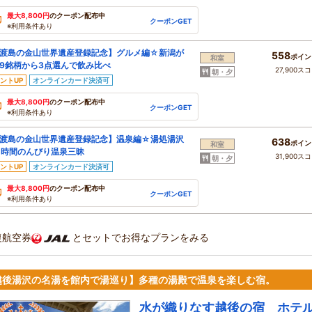
最大8,800円
のクーポン配布中
クーポンGET
※利用条件あり
渡島の金山世界遺産登録記念】グルメ編☆新潟が
558
ポイン
和室
9銘柄から3点選んで飲み比べ
27,900ス
朝・夕
ントUP
オンラインカード決済可
最大8,800円
のクーポン配布中
クーポンGET
※利用条件あり
渡島の金山世界遺産登録記念】温泉編☆湯処湯沢
638
ポイン
和室
1時間のんびり温泉三昧
31,900ス
朝・夕
ントUP
オンラインカード決済可
最大8,800円
のクーポン配布中
クーポンGET
※利用条件あり
復航空券
とセットでお得なプランをみる
越後湯沢の名湯を館内で湯巡り】多種の湯殿で温泉を楽しむ宿。
水が織りなす越後の宿 ホテ