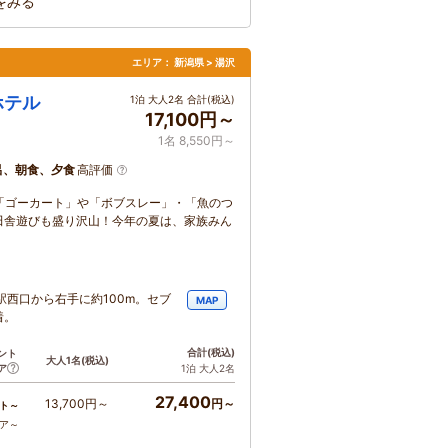
をみる
エリア：
新潟県 > 湯沢
ホテル
1泊 大人2名 合計(税込)
17,100円～
1名 8,550円～
呂、朝食、夕食
高評価
「ゴーカート」や「ボブスレー」・「魚のつ
田舎遊びも盛り沢山！今年の夏は、家族みん
西口から右手に約100m。セブ
MAP
着。
合計
(税込)
ント
大人1名
(税込)
ア
1泊 大人2名
27,400
13,700円～
円～
ト～
コア～