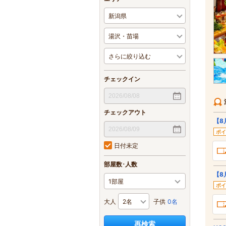
チェックイン
チェックアウト
【8
ポイ
日付未定
部屋数･人数
【8
ポイ
大人
子供
0名
再検索