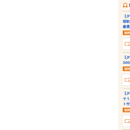
【夕
様歓
厳選
期間
【夕
30
期間
【夕
そう
ト付
期間