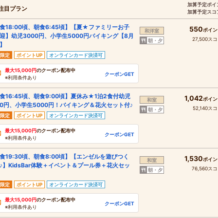
加算予定ポイ
注目プラン
加算予定スコ
食18:00頃、朝食6:45頃】【夏★ファミリーお子
550
ポイン
和洋室
迎】幼児3000円、小学生5000円バイキング【8月
27,500ス
朝・夕
】
限定
ポイントUP
オンラインカード決済可
最大15,000円
のクーポン配布中
クーポンGET
※利用条件あり
食16:45頃、朝食9:00頃】夏休み★1泊2食付幼児
1,042
ポイン
和室
00円、小学生5000円！バイキング＆花火セット付♪
52,140ス
朝・夕
限定
ポイントUP
オンラインカード決済可
最大15,000円
のクーポン配布中
クーポンGET
※利用条件あり
食19:30頃、朝食8:00頃】【エンゼルを遊びつく
1,530
ポイン
和室
♪】KidsBar体験＋イベント＆プール券＋花火セッ
76,560ス
朝・夕
限定
ポイントUP
オンラインカード決済可
最大15,000円
のクーポン配布中
クーポンGET
※利用条件あり