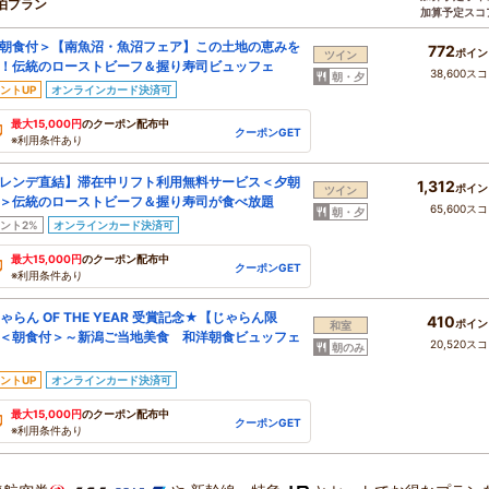
泊プラン
加算予定スコ
朝食付＞【南魚沼・魚沼フェア】この土地の恵みを
772
ポイン
ツイン
！伝統のローストビーフ＆握り寿司ビュッフェ
38,600ス
朝・夕
ントUP
オンラインカード決済可
最大15,000円
のクーポン配布中
クーポンGET
※利用条件あり
レンデ直結】滞在中リフト利用無料サービス＜夕朝
1,312
ポイン
ツイン
＞伝統のローストビーフ＆握り寿司が食べ放題
65,600ス
朝・夕
ント2%
オンラインカード決済可
最大15,000円
のクーポン配布中
クーポンGET
※利用条件あり
ゃらん OF THE YEAR 受賞記念★【じゃらん限
410
ポイン
和室
＜朝食付＞～新潟ご当地美食 和洋朝食ビュッフェ
20,520ス
朝のみ
ントUP
オンラインカード決済可
最大15,000円
のクーポン配布中
クーポンGET
※利用条件あり