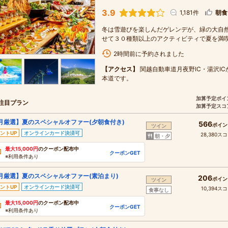
3.9
1,181件
朝食
冬は雪遊びを楽しんだゲレンデが、緑の大自然
せて３０種類以上のアクティビティで夏を満喫
2時間前に予約されました
【アクセス】
関越自動車道月夜野IC・湯沢I
本道です。
加算予定ポイ
注目プラン
加算予定スコ
月厳選】夏のスペシャルオファー(夕朝食付き)
566
ポイン
ツイン
ントUP
オンラインカード決済可
28,380ス
朝・夕
最大15,000円
のクーポン配布中
クーポンGET
※利用条件あり
月厳選】夏のスペシャルオファー(素泊まり)
206
ポイン
ツイン
ントUP
オンラインカード決済可
10,394ス
食事なし
最大15,000円
のクーポン配布中
クーポンGET
※利用条件あり