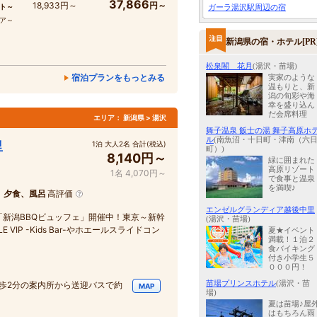
37,866
18,933円～
円～
ト～
ガーラ湯沢駅周辺の宿
コア～
新潟県の宿・ホテル[PR
松泉閣 花月
(湯沢・苗場)
宿泊プランをもっとみる
実家のような
温もりと、新
潟の旬彩や海
幸を盛り込ん
だ会席料理
エリア：
新潟県 > 湯沢
舞子温泉 飯士の湯 舞子高原ホ
ル
(南魚沼・十日町・津南（六
里
1泊 大人2名 合計(税込)
町）)
8,140円～
緑に囲まれた
高原リゾート
1名 4,070円～
で食事と温泉
を満喫♪
、夕食、風呂
高評価
エンゼルグランディア越後中里
新潟BBQビュッフェ」開催中！東京～新幹
(湯沢・苗場)
VIP -Kids Bar-やホエールスライドコン
夏★イベント
満載！１泊２
食バイキング
付き小学生５
０００円！
苗場プリンスホテル
(湯沢・苗
歩2分の案内所から送迎バスで約
MAP
場)
夏は苗場♪屋
はもちろん雨