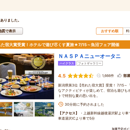
軒ありました。
地図で表示
おすすめ順
料
れた宿大賞受賞！ホテルで遊び尽くす夏旅★7/15～魚沼フェア開催
ＮＡＳＰＡニューオータニ
ハイクラス
フォトギャラリー
4.5
1,666件
部
新潟県第3位【売れた宿大賞】受賞！ 7/15
なアクティビティが楽しめて、宿泊も遊びも
トで特別な夏の思い出を。
30分前に予約されました
【アクセス】
・上越新幹線越後湯沢駅より車で
車道湯沢ICより車で5分
加算予定ポイ