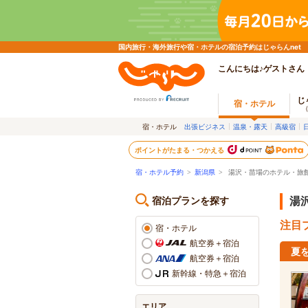
国内旅行・海外旅行や宿・ホテルの宿泊予約はじゃらんnet
こんにちは♪ゲストさん
じ
宿・ホテル
宿・ホテル
出張ビジネス
温泉・露天
高級宿
ポイントがたまる・つかえる
宿・ホテル予約
>
新潟県
>
湯沢・苗場のホテル・旅
宿泊プランを探す
湯
注目プ
宿・ホテル
航空券＋宿泊
夏
航空券＋宿泊
新幹線・特急＋宿泊
エリア