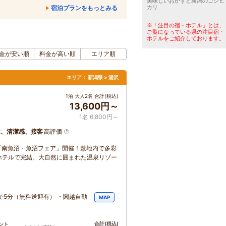
美味しいおかずと新潟のコシヒ
カリ
宿泊プランをもっとみる
※「注目の宿・ホテル」とは、
ご覧になっている県の注目宿・
ホテルをご紹介しております。
金が安い順
料金が高い順
エリア順
エリア：
新潟県 > 湯沢
1泊 大人2名 合計(税込)
13,600円～
1名 6,800円～
屋、清潔感、接客
高評価
～「南魚沼・魚沼フェア」開催！敷地内で多彩
ホテルで完結。大自然に囲まれた温泉リゾー
5分（無料送迎有） ・関越自動
MAP
合計
(税込)
ント