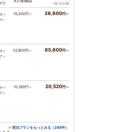
大人1名
(税込)
ア
1泊 大人2名
38,600
19,300円～
円～
ト～
コア～
65,600
32,800円～
円～
ト～
コア～
20,520
10,260円～
円～
ト～
コア～
宿泊プランをもっとみる（289件）