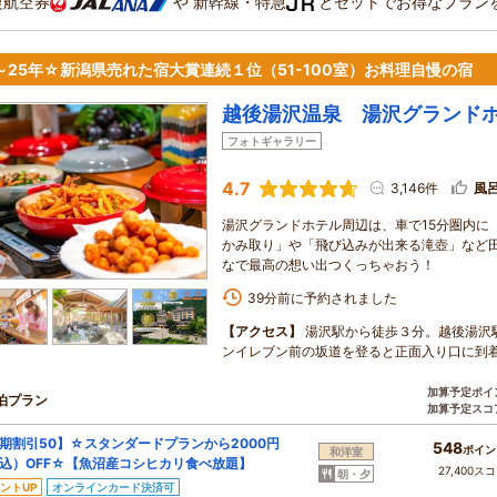
復航空券
や
新幹線・特急
とセットでお得なプラン
3～25年☆新潟県売れた宿大賞連続１位（51-100室）お料理自慢の宿
越後湯沢温泉 湯沢グランド
フォトギャラリー
4.7
3,146件
風
湯沢グランドホテル周辺は、車で15分圏内に
かみ取り」や「飛び込みが出来る滝壺」など
なで最高の想い出つくっちゃおう！
39分前に予約されました
【アクセス】
湯沢駅から徒歩３分。越後湯沢駅
ンイレブン前の坂道を登ると正面入り口に到
加算予定ポイ
泊プラン
加算予定スコ
期割引50】☆スタンダードプランから2000円
548
ポイン
和洋室
込）OFF☆【魚沼産コシヒカリ食べ放題】
27,400ス
朝・夕
ントUP
オンラインカード決済可