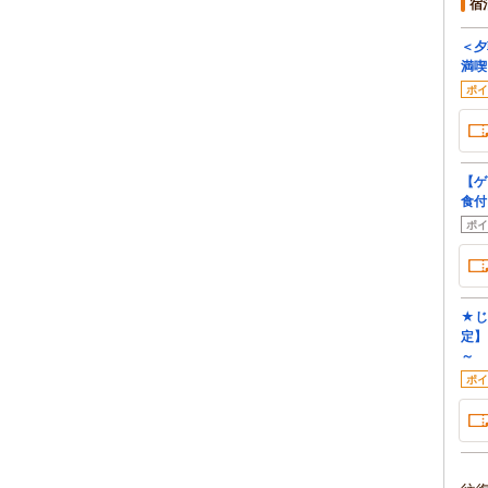
宿
＜夕
満喫
ポイ
【ゲ
食付
ポイ
★じ
定】
～
ポイ