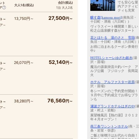
でも安心な屋
合計
(税込)
ント
大人1名
(税込)
内アクティビ
ア
1泊 大人2名
ティも充実
27,500
醸す森[kamosu mori]
(南魚沼・
13,750円～
円～
ト～
十日町・津南（六日町）)
コア～
ヴィラスイート棟開業！新しい
松之山温泉醸す森がスタート
花とほたる 湯のさと 雪国
(
魚沼・十日町・津南（六日町）
お得に泊まれるクーポン券発行
中♪
HOTELシャーレゆざわ銀水
(湯
52,140
沢・苗場)
26,070円～
円～
ト～
魔法の源泉掛流※釣パーク ア
コア～
ルプ公園 フジロック 長岡花
火
ホテル アルファスター岩原
(
沢・苗場)
冬シーズンのご予約受付開始！
９月中に予約成立でお得なプラ
ンも
76,560
38,280円～
円～
ト～
瀬波グランドホテルはぎのや
(
コア～
波・村上・岩船)
展望檜風呂【熱の湯】２０１２
年４月オープン！
燕三条ワシントンホテル
(燕・
条・岩室・弥彦)
ご飯と味噌汁はお代わり自由！