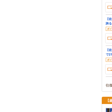
【佐
誇る
ポイ
【佐
で2
ポイ
往
【