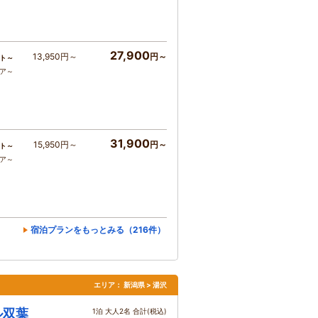
27,900
13,950円～
円～
ト～
コア～
31,900
15,950円～
円～
ト～
コア～
宿泊プランをもっとみる（216件）
エリア：
新潟県 > 湯沢
ル双葉
1泊 大人2名 合計(税込)