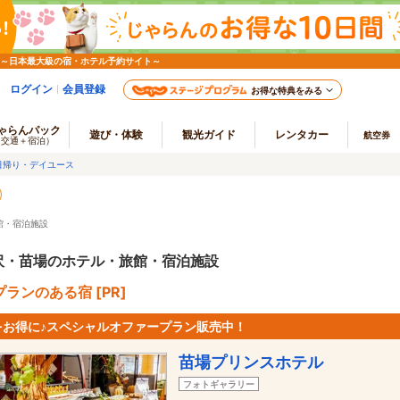
 ～日本最大級の宿・ホテル予約サイト～
ログイン
会員登録
お得な特典をみる
ゃらんパック
遊び・体験
観光ガイド
レンタカー
航空券
（交通＋宿泊）
日帰り・デイユース
館・宿泊施設
沢・苗場のホテル・旅館・宿泊施設
ランのある宿 [PR]
をお得に♪スペシャルオファープラン販売中！
苗場プリンスホテル
フォトギャラリー