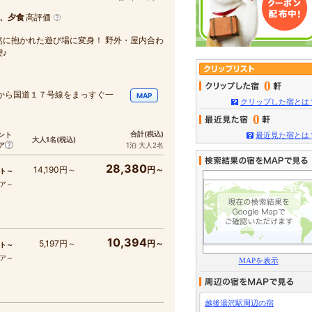
、夕食
高評価
に抱かれた遊び場に変身！ 野外・屋内合わ
♪
0
Cから国道１７号線をまっすぐ一
MAP
クリップした宿とは
0
合計
(税込)
ント
最近見た宿とは
大人1名
(税込)
ア
1泊 大人2名
28,380
14,190円～
円～
ト～
コア～
10,394
5,197円～
円～
ト～
コア～
MAPを表示
越後湯沢駅周辺の宿