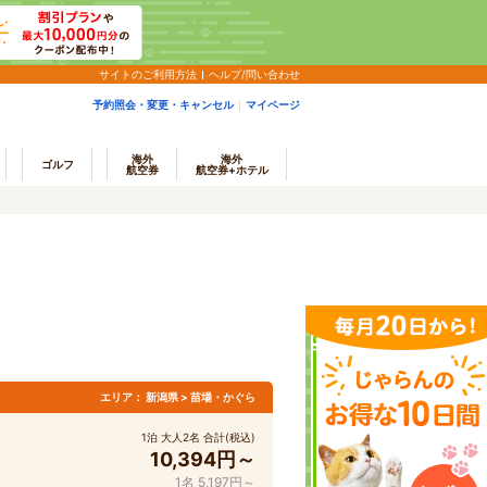
サイトのご利用方法
ヘルプ/問い合わせ
予約照会・変更・キャンセル
マイページ
海外
海外
ゴルフ
航空券
航空券+ホテル
エリア：
新潟県 > 苗場・かぐら
1泊 大人2名 合計(税込)
10,394円～
1名 5,197円～