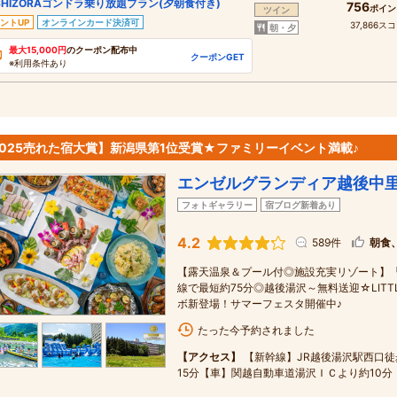
SHIZORAゴンドラ乗り放題プラン(夕朝食付き)
756
ポイン
ツイン
ントUP
オンラインカード決済可
37,866ス
朝・夕
最大15,000円
のクーポン配布中
クーポンGET
※利用条件あり
2025売れた宿大賞】新潟県第1位受賞★ファミリーイベント満載♪
エンゼルグランディア越後中
フォトギャラリー
宿ブログ新着あり
4.2
589件
朝食
【露天温泉＆プール付◎施設充実リゾート】「
線で最短約75分◎越後湯沢～無料送迎☆LITTLE 
ボ新登場！サマーフェスタ開催中♪
たった今予約されました
【アクセス】
【新幹線】JR越後湯沢駅西口徒
15分【車】関越自動車道湯沢ＩＣより約10分