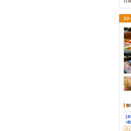
往
2
宿
【早
（税
ポイ