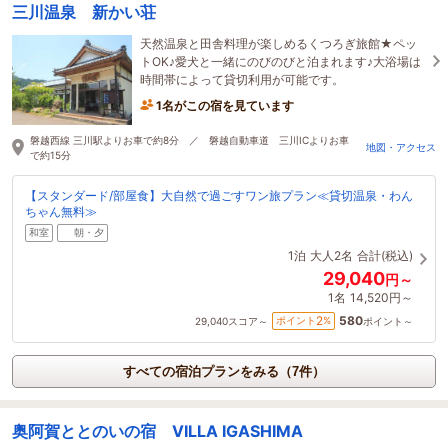
三川温泉 新かい荘
天然温泉と田舎料理が楽しめるくつろぎ旅館★ペッ
トOK♪愛犬と一緒にのびのびと泊まれます♪大浴場は
時間帯によって貸切利用が可能です。
1名がこの宿を見ています
磐越西線 三川駅よりお車で約8分 ／ 磐越自動車道 三川ICよりお車
地図・アクセス
で約15分
【スタンダード/部屋食】大自然で過ごすワン旅プラン≪貸切温泉・わん
ちゃん無料≫
和室
朝・夕
1泊
大人2名
合計(税込)
29,040
円～
1名
14,520円～
580
2
ポイント
%
29,040
スコア～
ポイント～
すべての宿泊プランをみる（7件）
奥阿賀ととのいの宿 VILLA IGASHIMA