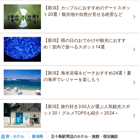
4.3
水原駅
瓢湖水きん公園
南魚沼・十日町・津南（六日町）
【新潟】カップルにおすすめのデートスポッ
JR東日本ホテルメッツ 新潟
ホテルグローバルビュー新潟
新潟駅万代口より徒歩1分のところにございますホテルグローバルビュ
ト20選！観光地や自然が見せる絶景など
新潟グランドホテル
ー新潟２F DINING EDIT ECHIGOです。 多彩なメニューをご用意し
新潟総鎮守 白山神社
瀬波・村上・岩船
ております。
コンフォートホテル新潟駅前
新潟グランドホテル
おすすめの観光スポットガイドを見る
JR東日本ホテルメッツ 新潟
【新潟】雨の日のおでかけや観光におすす
シングルイン新潟第３
め！室内で遊べるスポット14選
JR東日本ホテルメッツ 新潟
アパホテル〈新潟古町〉
新潟京浜ホテル
アパホテル〈新潟古町〉
スーパーホテル新潟
【新潟】海水浴場＆ビーチおすすめ24選！夏
の海岸でレジャーを楽しもう
ジュラクステイ新潟
スーパーホテル新潟
ホテルディアモント新潟西
シングルイン新潟第２
ホテルディアモント新潟西
【新潟】旅行好き330人が選ぶ人気観光スポ
コンフォートホテル新潟駅前
ット20！グルメTOP5も紹介＜2024＞
ホテルリブマックス新潟駅前
天然温泉 多宝の湯 ドーミーイン新潟
シングルイン新潟第２新館
宿・ホテル
新潟県
五十島駅周辺のホテル・旅館・宿泊施設