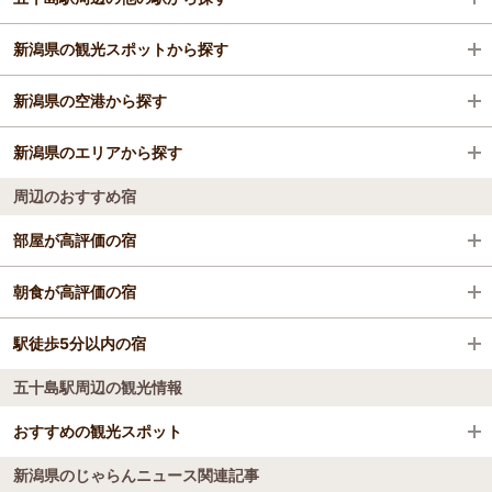
新潟県の観光スポットから探す
新潟駅
新潟県の空港から探す
月岡駅
新潟せんべい王国
新潟県のエリアから探す
青山駅
にぎわい市場 ピアBandai
新潟空港
周辺のおすすめ宿
新発田駅
新潟市水族館 マリンピア日本海
佐渡空港
新潟・月岡・阿賀野川
部屋が高評価の宿
白山駅
萬代橋
柏崎・寺泊・長岡・魚沼（湯之谷）
新潟第一ホテル
朝食が高評価の宿
新津駅
新潟県立自然科学館
上越・糸魚川・妙高
新潟第一ホテル
駅徒歩5分以内の宿
ホテル日航新潟
豊栄駅
やすらぎ堤
湯沢・苗場
五十島駅周辺の観光情報
新潟第一ホテル
ホテル日航新潟
五泉駅
GALA湯沢スキー場
佐渡
ホテルオークラ新潟
おすすめの観光スポット
ホテルグローバルビュー新潟
亀田駅
Befcoばかうけ展望室
燕・三条・岩室・弥彦
ホテルオークラ新潟
新潟県のじゃらんニュース関連記事
ホテルグローバルビュー新潟
ホテルグローバルビュー新潟 DINING EDIT ECHIGO