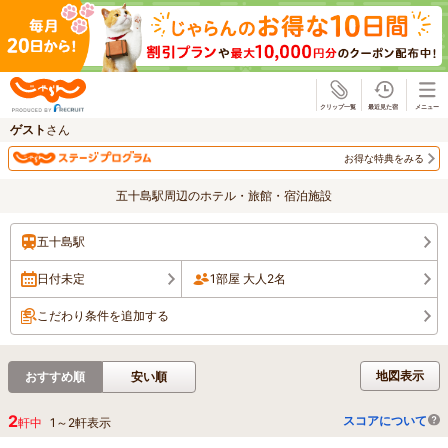
じゃらん
ゲスト
さん
お得な特典をみる
五十島駅周辺のホテル・旅館・宿泊施設
五十島駅
日付未定
1部屋 大人2名
こだわり条件を追加する
地図表示
おすすめ順
安い順
2
スコアについて
軒中
1
～
2
軒表示