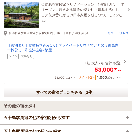
伝統ある古民家をリノベーションし1棟貸し宿として
オープン。歴史ある建物の梁や柱・建具を活かし、
古き良き昔ながらの日本家屋を残しつつ、モダンな
デザインとの調和を実現。特別な一日をご体感下さ
い。
新潟駅及び新潟空港から車で60分、JR五十島駅より徒歩6分
地図・アクセス
【素泊まり】食材持ち込みOK！プライベートサウナでととのう古民家
一棟貸し 和室洋室各2部屋
ツイン
食事なし
1泊
大人2名
合計(税込)
53,000
円～
1,060
2
ポイント
%
53,000
スコア～
ポイント～
すべての宿泊プランをみる（1件）
その他の宿を探す
五十島駅周辺の他の宿種別から探す
五十島駅周辺の他の駅から探す
旅館