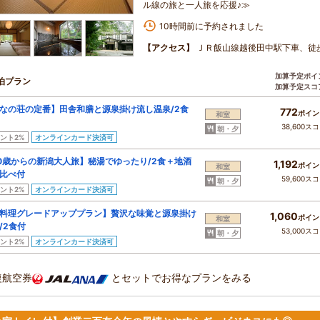
ル線の旅と一人旅を応援♪≫
10時間前に予約されました
【アクセス】
ＪＲ飯山線越後田中駅下車、徒
加算予定ポイ
泊プラン
加算予定スコ
なの荘の定番】田舎和膳と源泉掛け流し温泉/2食
772
ポイン
和室
38,600ス
朝・夕
ント2%
オンラインカード決済可
0歳からの新潟大人旅】秘湯でゆったり/2食＋地酒
1,192
ポイン
和室
比べ付
59,600ス
朝・夕
ント2%
オンラインカード決済可
料理グレードアッププラン】贅沢な味覚と源泉掛け
1,060
ポイン
和室
/2食付
53,000ス
朝・夕
ント2%
オンラインカード決済可
復航空券
とセットでお得なプランをみる