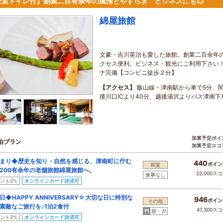
全室トイレ付】創業二百有余年の風情とやすらぎ ビジネスにも◎
綿屋旅館
文豪・吉川英治も愛した旅館。創業二百余年
クセス便利。ビジネス・観光にご利用下さい！
ナ完備【コンビニ徒歩２分】
【アクセス】
飯山線・津南駅から車で5分、関
後川口ICより40分、越後湯沢よりバス津南下
加算予定ポイ
泊プラン
加算予定スコ
まり◆歴史を知り・自然を感じる、津南町に佇む
440
ポイン
和室
200有余年の老舗旅館綿屋旅館へ。
22,000ス
食事なし
ント2%
オンラインカード決済可
日◆HAPPY ANNIVERSARY☆大切な日に特別な
946
ポイン
その他
素敵なご旅行を♪1泊2食付
47,300ス
朝・夕
ント2%
オンラインカード決済可