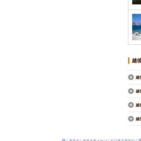
越
越
越
越
越
宿・ホテル
｜
ホテルチェーン
｜
ビジネスホテル
｜