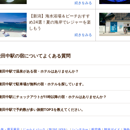
続きをみる
【新潟】海水浴場＆ビーチおすす
め24選！夏の海岸でレジャーを楽
しもう
続きをみる
後田中駅の宿についてよくある質問
後田中駅で温泉がある宿・ホテルはありませんか？
後田中駅で駐車場が無料の宿・ホテルを探しています。
後田中駅にチェックアウトが11時以降の宿・ホテルはありませんか？
後田中駅で予約数が多い旅館TOP3を教えてください。
温泉・露天風呂
｜
じゃらんパック
（
JR
/
JAL
/
ANA
）｜
レンタカー
｜
航空券
｜
観光ガイド
｜
海外