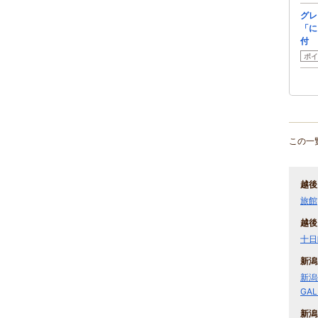
グレ
「に
付
ポイ
この一
越後
旅館
越後
十日
新潟
新潟
GA
新潟