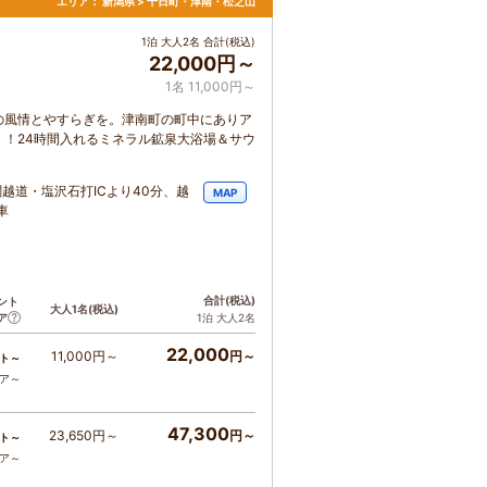
エリア：
新潟県 > 十日町・津南・松之山
1泊 大人2名 合計(税込)
22,000円～
1名 11,000円～
の風情とやすらぎを。津南町の町中にありア
！24時間入れるミネラル鉱泉大浴場＆サウ
越道・塩沢石打ICより40分、越
MAP
車
合計
(税込)
ント
大人1名
(税込)
ア
1泊 大人2名
22,000
11,000円～
円～
ト～
コア～
47,300
23,650円～
円～
ト～
コア～