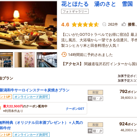
花とほたる 湯のさと 雪国
フォトギャラリー
4.6
262件
接客
【にいがたGOTOトラベルでお得に宿泊】最
流し風呂、大浴場から一望できる信濃川。手
製コシヒカリ米と田舎料理が人気！
14時間前に予約されました
【アクセス】
関越道塩沢石打インターから国道
加算予定ポイ
泊プラン
加算予定スコ
新潟和牛サーロインステーキ炭焼きプラン
792
ポイン
和室
ントUP
オンラインカード決済可
39,600ス
朝・夕
最大22,500円
のクーポン配布中
クーポンGET
※利用条件あり
無料特典（オリジナル日本酒プレゼント）＋人気の
924
ポイン
和室
和牛付
46,200ス
朝・夕
ントUP
オンラインカード決済可