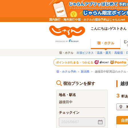
国内旅行・海外旅行や宿・ホテルの宿泊予約はじゃらんnet
こんにちは♪ゲストさん
じ
宿・ホテル
宿・ホテル
出張ビジネス
温泉・露天
高級宿
ポイントがたまる・つかえる
宿・ホテル予約
>
新潟県
>
越後田中駅周辺のホテル
宿泊プランを探す
越
地名・駅名
3
軒
越後田中
チェックイン
自