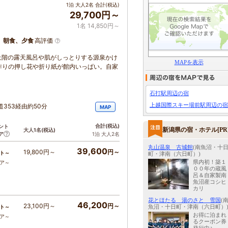
1泊 大人2名 合計(税込)
29,700円～
1名 14,850円～
、朝食、夕食
高評価
上階の露天風呂や肌がしっとりする源泉かけ
MAPを表示
作りの押し花や折り紙が館内いっぱい。自家
石打駅周辺の宿
上越国際スキー場前駅周辺の宿
353経由約50分
MAP
合計
(税込)
ント
新潟県の宿・ホテル[PR
大人1名
(税込)
ア
1泊 大人2名
丸山温泉 古城館
(南魚沼・十
39,600
19,800円～
円～
ト～
町・津南（六日町）)
県内初！築１
コア～
００年の蔵風
呂＆自家製南
魚沼産コシヒ
カリ
花とほたる 湯のさと 雪国
(
46,200
23,100円～
円～
魚沼・十日町・津南（六日町）
ト～
お得に泊まれ
コア～
るクーポン券