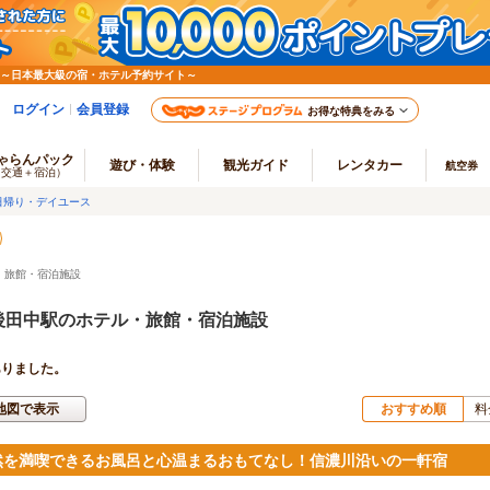
 ～日本最大級の宿・ホテル予約サイト～
ログイン
会員登録
お得な特典をみる
ゃらんパック
遊び・体験
観光ガイド
レンタカー
航空券
（交通＋宿泊）
日帰り・デイユース
・旅館・宿泊施設
後田中駅のホテル・旅館・宿泊施設
ありました。
地図で表示
おすすめ順
料
然を満喫できるお風呂と心温まるおもてなし！信濃川沿いの一軒宿