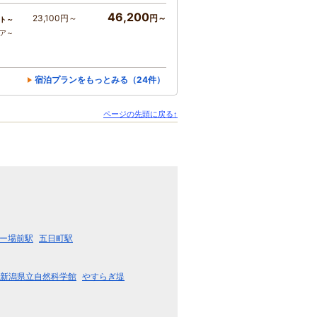
46,200
23,100円～
円～
ト～
コア～
宿泊プランをもっとみる（24件）
ページの先頭に戻る↑
ー場前駅
五日町駅
新潟県立自然科学館
やすらぎ堤