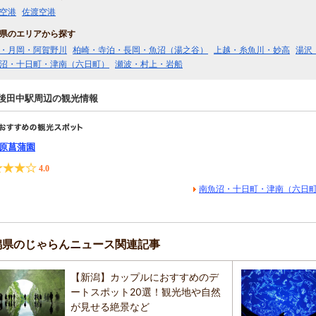
空港
佐渡空港
県のエリアから探す
・月岡・阿賀野川
柏崎・寺泊・長岡・魚沼（湯之谷）
上越・糸魚川・妙高
湯沢
沼・十日町・津南（六日町）
瀬波・村上・岩船
後田中駅周辺の観光情報
原菖蒲園
4.0
南魚沼・十日町・津南（六日
潟県のじゃらんニュース関連記事
【新潟】カップルにおすすめのデ
ートスポット20選！観光地や自然
が見せる絶景など