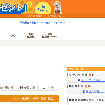
サイトのご利用方法
ヘルプ/問い合わせ
予約照会・変更・キャンセル
マイページ
海外
海外
ゴルフ
航空券
航空券+ホテル
0
クリップした宿とは
0
金が安い順
料金が高い順
エリア順
最近見た宿とは
エリア：
新潟県 > 十日町・津南・松之山