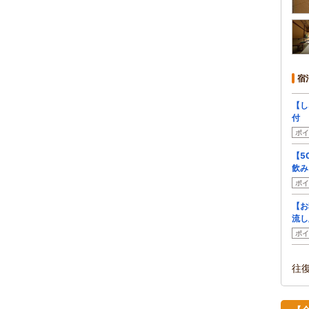
宿
【し
付
ポイ
【5
飲み
ポイ
【お
流し
ポイ
往