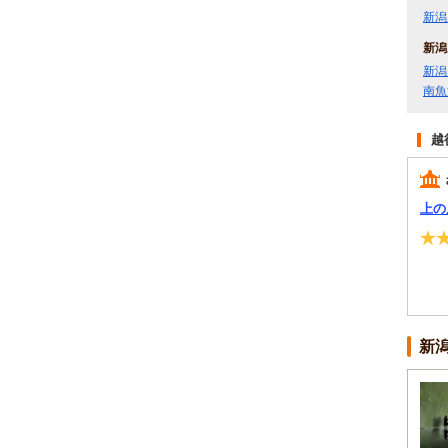
新潟
新潟
新潟
南魚
越
上の
新