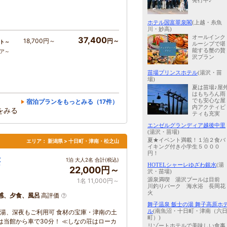
発行中♪
ホテル国富翠泉閣
(上越・糸魚
川・妙高)
オールインク
37,400
18,700円～
円～
ト～
ルーシブで堪
能する蟹の贅
コア～
沢プラン
苗場プリンスホテル
(湯沢・苗
場)
夏は苗場♪屋
はもちろん雨
でも安心な屋
宿泊プランをもっとみる（17件）
内アクティビ
をみる
ティも充実
エンゼルグランディア越後中里
(湯沢・苗場)
夏★イベント満載！１泊２食バ
エリア：
新潟県 > 十日町・津南・松之山
イキング付き小学生５０００
円！
荘
1泊 大人2名 合計(税込)
HOTELシャーレゆざわ銀水
(湯
22,000円～
沢・苗場)
源泉満喫 湯沢プールは目前
1名 11,000円～
川釣りパーク 海水浴 長岡花
火
感、夕食、風呂
高評価
舞子温泉 飯士の湯 舞子高原ホ
ル
(南魚沼・十日町・津南（六
人の湯、深夜もご利用可 食材の宝庫・津南の土
町）)
は当館から車で30分！ ≪しなの荘はローカ
リゾートホテルで美味しい食事