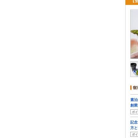
【
宿
素泊
創業
ポイ
記念
方と
ポイ