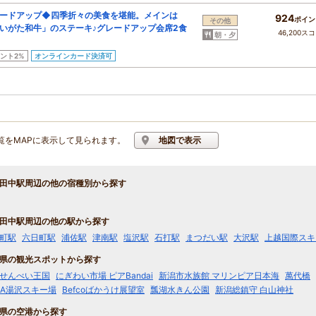
ードアップ◆四季折々の美食を堪能。メインは
924
ポイン
その他
いがた和牛」のステーキ♪グレードアップ会席2食
46,200ス
朝・夕
ント2%
オンラインカード決済可
覧をMAPに表示して見られます。
地図で表示
田中駅周辺の他の宿種別から探す
田中駅周辺の他の駅から探す
町駅
六日町駅
浦佐駅
津南駅
塩沢駅
石打駅
まつだい駅
大沢駅
上越国際スキ
県の観光スポットから探す
せんべい王国
にぎわい市場 ピアBandai
新潟市水族館 マリンピア日本海
萬代橋
LA湯沢スキー場
Befcoばかうけ展望室
瓢湖水きん公園
新潟総鎮守 白山神社
県の空港から探す