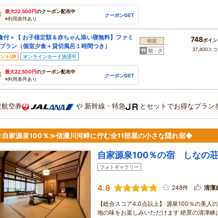
最大22,500円
のクーポン配布中
クーポンGET
※利用条件あり
食付＞【 お子様定額＆赤ちゃん添い寝無料】ファミ
748
ポイン
和室
プラン（個室夕食＋貸切風呂１時間つき）
37,400ス
朝・夕
ントUP
オンラインカード決済可
最大22,500円
のクーポン配布中
クーポンGET
※利用条件あり
復航空券
や
新幹線・特急
とセットでお得なプラン
≪自家源泉100％≫信濃川河畔に佇む全11部屋の小さな隠れ宿◆
自家源泉100％の宿 しなの
フォトギャラリー
4.8
248件
清潔
【総合スコア4.0点以上】 源泉100％の美
地の味をお楽しみいただけます 絶景の清津峡