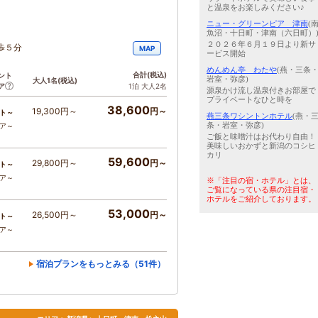
と温泉をお楽しみください♪
ニュー・グリーンピア 津南
(
魚沼・十日町・津南（六日町）
２０２６年６月１９日より新サ
歩５分
MAP
ービス開始
めんめん亭 わたや
(燕・三条
合計
(税込)
ント
岩室・弥彦)
大人1名
(税込)
ア
1泊 大人2名
源泉かけ流し温泉付きお部屋で
プライベートなひと時を
38,600
19,300円～
円～
ト～
燕三条ワシントンホテル
(燕・
条・岩室・弥彦)
コア～
ご飯と味噌汁はお代わり自由！
美味しいおかずと新潟のコシヒ
カリ
59,600
29,800円～
円～
ト～
コア～
※「注目の宿・ホテル」とは、
ご覧になっている県の注目宿・
ホテルをご紹介しております。
53,000
26,500円～
円～
ト～
コア～
宿泊プランをもっとみる（51件）