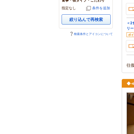
食事・宿タイプ・こだわり
指定なし
条件を追加
絞り込んで再検索
＜2
リー
検索条件とアイコンについて
ポイ
往
◆