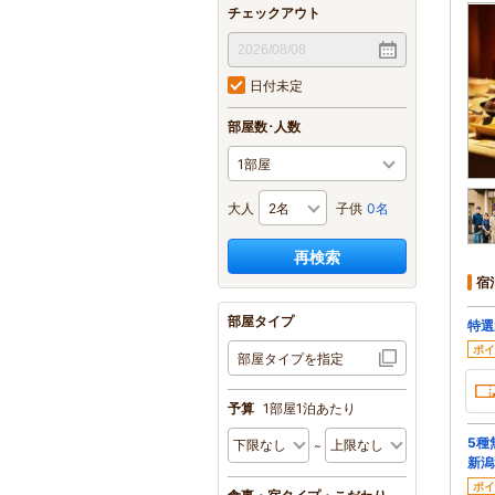
チェックアウト
日付未定
部屋数･人数
大人
子供
0名
再検索
宿
部屋タイプ
特選
ポイ
部屋タイプを指定
予算
1部屋1泊あたり
5種
新潟
ポイ