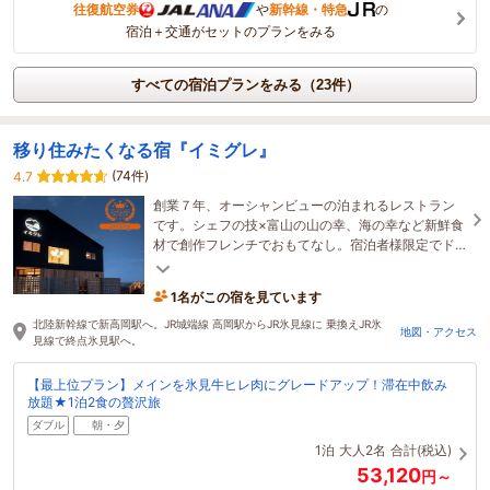
往復航空券
や
新幹線・特急
の
宿泊＋交通がセットのプランをみる
すべての宿泊プランをみる（23件）
移り住みたくなる宿『イミグレ』
(74件)
4.7
創業７年、オーシャンビューの泊まれるレストラン
です。シェフの技×富山の山の幸、海の幸など新鮮食
材で創作フレンチでおもてなし。宿泊者様限定でド
リンク飲み放題！グランピングで贅沢BBQも！
1名がこの宿を見ています
北陸新幹線で新高岡駅へ。JR城端線 高岡駅からJR氷見線に 乗換えJR氷
地図・アクセス
見線で終点氷見駅へ。
【最上位プラン】メインを氷見牛ヒレ肉にグレードアップ！滞在中飲み
放題★1泊2食の贅沢旅
ダブル
朝・夕
1泊
大人2名
合計(税込)
53,120
円～