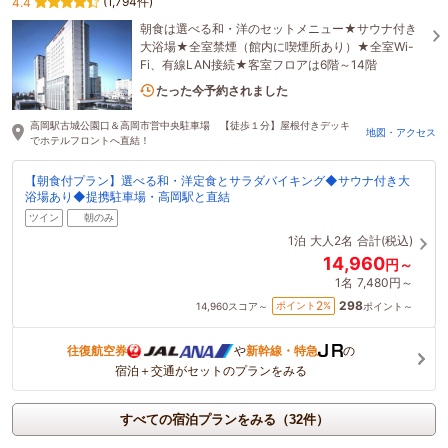
(1,794件)
4.4
朝食は選べる和・洋のセットメニュー★サウナ付き
大浴場★全室禁煙（館内に喫煙所あり）★全室Wi-
Fi、有線LAN接続★客室フロアは6階～14階
3名がこの宿を見ています
たった今予約されました
高岡駅古城公園口＆高岡市営中央駐車場 【徒歩１分】屋根付きデッキ
地図・アクセス
でホテルフロントへ直結！
【朝食付プラン】選べる和・洋定食とサラダバイキング◆サウナ付き大
浴場あり◆提携駐車場・高岡駅と直結
ツイン
朝のみ
1泊
大人2名
合計(税込)
14,960
円～
1名
7,480円～
298
2
ポイント
%
14,960
スコア～
ポイント～
往復航空券
や
新幹線・特急
の
宿泊＋交通がセットのプランをみる
すべての宿泊プランをみる（32件）