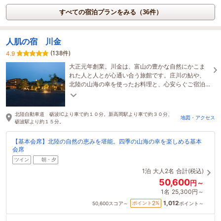
すべての宿泊プランをみる（36件）
人肌の宿 川金
(138件)
4.9
大正元年創業。川金は、富山の豊かな自然にかこま
れた人と人とが心通い合う旅館です。庄川の鮎や、
北陸の山海の幸を使ったお料理と、心安らぐご宿泊
でおもてなし致します。
北陸自動車道 砺波ICより車で約１０分。新高岡駅より車で約３０分、
地図・アクセス
砺波駅より約１５分。
【基本会席】北陸の自然の恵みを堪能。四季の山海の幸を楽しめる基本
会席
ツイン
朝・夕
1泊
大人2名
合計(税込)
50,600
円～
1名
25,300円～
1,012
2
ポイント
%
50,600
スコア～
ポイント～