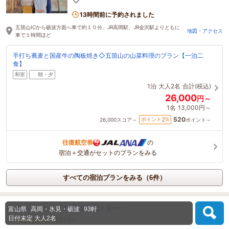
い。
13時間前に予約されました
五箇山ICから砺波方面へ車で約１０分、JR高岡駅、JR金沢駅よりともに
地図・アクセス
車で１時間ほど
手打ち蕎麦と国産牛の陶板焼き◇五箇山の山菜料理のプラン【一泊二
食】
和室
朝・夕
1泊
大人2名
合計(税込)
26,000
円～
1名
13,000円～
520
2
ポイント
%
26,000
スコア～
ポイント～
往復航空券
の
宿泊＋交通がセットのプランをみる
すべての宿泊プランをみる（6件）
ホテルパークイン砺波インター
富山県
高岡・氷見・砺波
93軒
日付未定
大人2名
(323件)
4.3