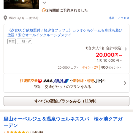
オケ・卓球・夜食…込々♪オールインクルーシブステ
5名がこの宿を見ています
イ♪
2時間前に予約されました
砺波I.Cより……約15分
地図・アクセス
《夕食60分飲放題付／軽夕食ブッフェ》カラオケもゲームも卓球も遊び
放題！安心オールインクルーシブステイ
和室
朝・夕
1泊
大人2名
合計(税込)
20,000
円～
1名
10,000円～
400
2
ポイント
%
20,000
スコア～
ポイント～
往復航空券
や
新幹線・特急
の
宿泊＋交通がセットのプランをみる
すべての宿泊プランをみる（113件）
里山オーベルジュ＆温泉ウェルネススパ 桜ヶ池クアガ
ーデン
(346件)
4.5