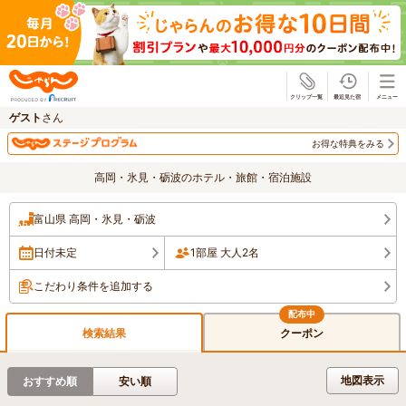
じゃらん
ゲスト
さん
お得な特典をみる
高岡・氷見・砺波のホテル・旅館・宿泊施設
富山県 高岡・氷見・砺波
日付未定
1部屋 大人2名
こだわり条件を追加する
検索結果
クーポン
地図表示
おすすめ順
安い順