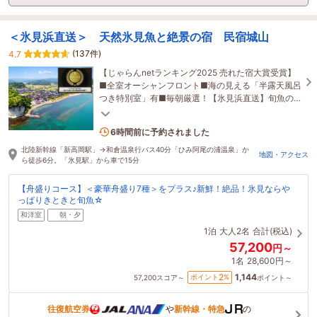
＜氷見浜直送＞ 天然氷見魚と絶景の宿 民宿城山
(137件)
4.7
【じゃらんnetランキング2025 売れた宿大賞受賞】
■全室オーシャンフロント■海の見える「半露天風呂
つき特別室」有■毎朝厳選！【氷見浜直送】旬魚の
会席■民宿ならではのアットホームなおもてなし
3名がこの宿を見ています
6時間前に予約されました
北陸新幹線「新高岡駅」→和倉温泉行バス40分「ひみ阿尾の浦温泉」か
地図・アクセス
ら徒歩6分。「氷見駅」から車で15分
【舟盛りコース】＜豪華舟盛り7種＞をプラス♪新鮮！絶品！氷見ならや
っぱりきときと旬魚☆
和洋室
朝・夕
1泊
大人2名
合計(税込)
57,200
円～
1名
28,600円～
1,144
2
ポイント
%
57,200
スコア～
ポイント～
往復航空券
や
新幹線・特急
の