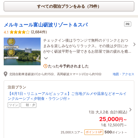
すべての宿泊プランをみる（79件）
メルキュール富山砺波リゾート＆スパ
PR
(2,684件)
4.1
チェックイン後はラウンジで無料のドリンクとおつ
まみを楽しみながらリラックス。その後は夕日にか
がやく砺波平野を一望できるお部屋で旅の疲れを癒
す素敵な時間をお過ごし下さい。
12名がこの宿を見ています
たった今予約されました
北陸自動車道砺波I/Cから約15分、高岡砺波スマートI/Cから約10分
地図・アクセス
注目プラン
【4月1日～リニューアルビュッフェ】ご当地グルメや温泉などオールイ
ンクルーシブ＜夕朝食・ラウンジ付＞
ツイン
朝・夕
1泊
大人2名
合計(税込)
25,000
円～
1名
12,500円～
500
ポイントUP
25,000
スコア～
ポイント～