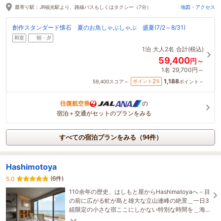
最寄り駅：JR福光駅より、路線バスもしくはタクシー（7分）
地図・アクセス
創作スタンダード懐石 夏のお魚しゃぶしゃぶ 盛夏(7/2～8/31)
和室
朝・夕
1泊
大人2名
合計(税込)
59,400
円～
1名
29,700円～
1,188
2
ポイント
%
59,400
スコア～
ポイント～
往復航空券
の
宿泊＋交通がセットのプランをみる
すべての宿泊プランをみる（94件）
Hashimotoya
(6件)
5.0
110余年の歴史、はしもと屋からHashimatoyaへ－目
の前に広がる虻が島と雄大な立山連峰の絶景＿一日3
組限定の小さな宿ここにしかない特別な時間を＿海
辺の自然の中で心と身体をリセットする旅を