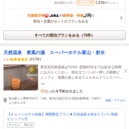
1,210
ポイントUP
60,500
スコア～
ポイント～
往復航空券
や
新幹線・特急
の
宿泊＋交通がセットのプランをみる
すべての宿泊プランをみる（79件）
天然温泉 東風の湯 スーパーホテル富山・射水
(517件)
4.6
男女別天然温泉は15:00~翌朝9:00までお好きな時間
にお入りください。焼き立てパンが一押しの朝食ビ
ュッフェ、地酒が楽しめるウェルカムドリンクバー
も無料でご利用頂けます♪平面駐車場無料(69台先着
4名がこの宿を見ています
順)
たった今予約されました
富山駅より乗車10分◇「小杉」駅北口徒歩1分◇北陸自動車道「小杉IC」
地図・アクセス
より約１０分
【チェーンホテル特集】期間限定プラン★天然温泉＆焼きたてパン朝食
ビュッフェ付
ダブル
朝のみ