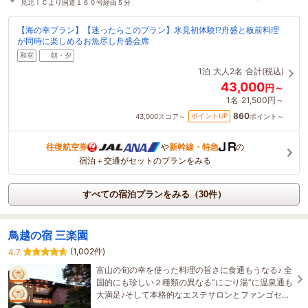
見北ＩＣより国道１６０号経由５分
【海の幸プラン】【迷ったらこのプラン】氷見初体験!?舟盛と板前料理
が同時に楽しめるお魚尽し舟盛会席
和室
朝・夕
1泊
大人2名
合計(税込)
43,000
円～
1名
21,500円～
860
ポイントUP
43,000
スコア～
ポイント～
往復航空券
や
新幹線・特急
の
宿泊＋交通がセットのプランをみる
すべての宿泊プランをみる（30件）
鳥越の宿 三楽園
(1,002件)
4.7
富山の旬の幸を使った料理の旨さに食通もうなる♪ 全
国的にも珍しい２種類の異なる”にごり湯”に温泉通も
大満足♪そして本格的なエステサロンとファンゴセラ
ピー(温泉泥)♪・・女性リピーターが多い宿！