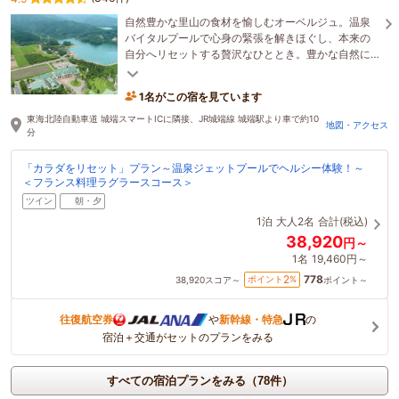
自然豊かな里山の食材を愉しむオーベルジュ。温泉
バイタルプールで心身の緊張を解きほぐし、本来の
自分へリセットする贅沢なひととき。豊かな自然に
包まれたウェルネスリゾートでのご滞在をお愉しみ
ください
1名がこの宿を見ています
東海北陸自動車道 城端スマートICに隣接、JR城端線 城端駅より車で約10
地図・アクセス
分
「カラダをリセット」プラン～温泉ジェットプールでヘルシー体験！～
＜フランス料理ラグラースコース＞
ツイン
朝・夕
1泊
大人2名
合計(税込)
38,920
円～
1名
19,460円～
778
2
ポイント
%
38,920
スコア～
ポイント～
往復航空券
や
新幹線・特急
の
宿泊＋交通がセットのプランをみる
すべての宿泊プランをみる（78件）