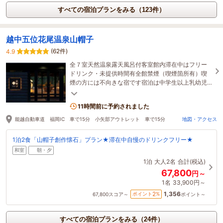
すべての宿泊プランをみる（123件）
越中五位花尾温泉山帽子
(62件)
4.9
全７室天然温泉露天風呂付客室館内滞在中はフリー
ドリンク・未提供時間有全館禁煙（喫煙箇所有）喫
煙の方には不向きな宿です宿泊は中学生以上乳幼児
宿泊不可食事処は全室個室大浴場はございません
11時間前に予約されました
能越自動車道 福岡IC 車で15分 小矢部アウトレット 車で15分
地図・アクセス
1泊2食「山帽子創作懐石」プラン★滞在中自慢のドリンクフリー★
和室
朝・夕
1泊
大人2名
合計(税込)
67,800
円～
1名
33,900円～
1,356
2
ポイント
%
67,800
スコア～
ポイント～
すべての宿泊プランをみる（24件）