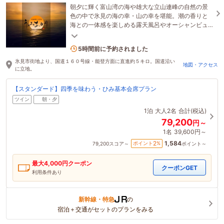
朝夕に輝く富山湾の海や雄大な立山連峰の自然の景
色の中で氷見の海の幸・山の幸を堪能。潮の香りと
海との一体感を楽しめる露天風呂やオーシャンビュ
ーの朝食ビュッフェで非日常を。。。
3名がこの宿を見ています
5時間前に予約されました
氷見市街地より、国道１６０号線・能登方面に直進約５キロ。国道沿い
地図・アクセス
に立地。
【スタンダード】四季を味わう・ひみ基本会席プラン
ツイン
朝・夕
1泊
大人2名
合計(税込)
79,200
円～
1名
39,600円～
1,584
2
ポイント
%
79,200
スコア～
ポイント～
最大
4,000
円クーポン
クーポンGET
利用条件あり
新幹線・特急
の
宿泊＋交通がセットのプランをみる