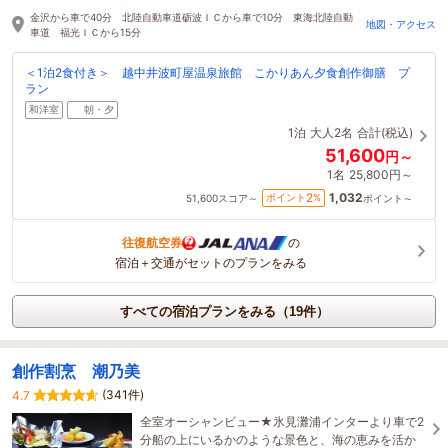
金沢から車で40分 北陸自動車道砺波ＩＣから車で10分 東海北陸自動
地図・アクセス
車道 福光ＩＣから15分
＜1泊2食付き＞ 越中井波町屋温泉旅館 こかりあん夕食創作御膳 プ
ラン
和洋室
朝・夕
1泊
大人2名
合計(税込)
51,600
円～
1名
25,800円～
1,032
2
ポイント
%
51,600
スコア～
ポイント～
往復航空券
の
宿泊＋交通がセットのプランをみる
すべての宿泊プランをみる（19件）
創作割烹 潮乃美
(341件)
4.7
全室オーシャンビュー★氷見灘浦インターより車で2
分船の上にいるかのような景色と、海の恵みを活か