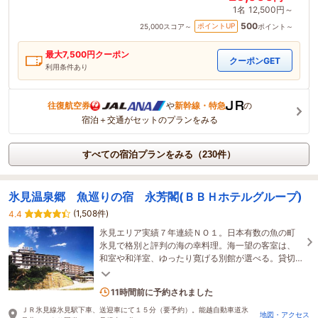
1名
12,500円～
500
ポイントUP
25,000
スコア～
ポイント～
最大
7,500
円クーポン
クーポンGET
利用条件あり
往復航空券
や
新幹線・特急
の
宿泊＋交通がセットのプランをみる
すべての宿泊プランをみる（230件）
氷見温泉郷 魚巡りの宿 永芳閣(ＢＢＨホテルグループ)
(1,508件)
4.4
氷見エリア実績７年連続ＮＯ１。日本有数の魚の町
氷見で格別と評判の海の幸料理。海一望の客室は、
和室や和洋室、ゆったり寛げる別館が選べる。貸切
温泉無料等、きっと満足できるプランが想い出の旅
4名がこの宿を見ています
を演出。
11時間前に予約されました
ＪＲ氷見線氷見駅下車、送迎車にて１５分（要予約）。能越自動車道氷
地図・アクセス