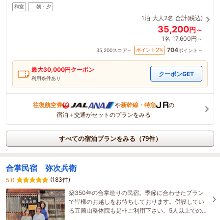
和室
朝・夕
1泊
大人2名
合計(税込)
35,200
円～
1名
17,600円～
704
2
ポイント
%
35,200
スコア～
ポイント～
最大
30,000
円クーポン
クーポンGET
利用条件あり
往復航空券
や
新幹線・特急
の
宿泊＋交通がセットのプランをみる
すべての宿泊プランをみる（79件）
合掌民宿 弥次兵衛
(183件)
5.0
築350年の合掌造りの民宿。季節に合わせたプラン
で皆様のお越しをお待ちしております。併設してい
る五箇山整体院も是非ご利用下さい。5人以上での宿
泊をご希望の場合はお電話にてお問い合わせ下さ