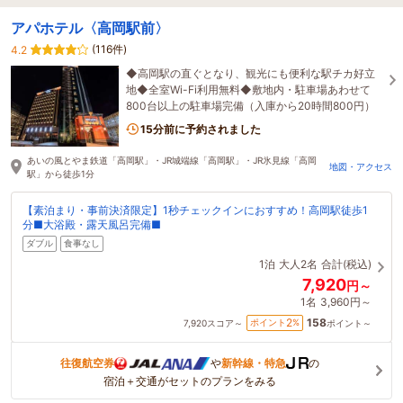
アパホテル〈高岡駅前〉
(116件)
4.2
◆高岡駅の直ぐとなり、観光にも便利な駅チカ好立
地◆全室Wi-Fi利用無料◆敷地内・駐車場あわせて
800台以上の駐車場完備（入庫から20時間800円）
15分前に予約されました
あいの風とやま鉄道「高岡駅」・JR城端線「高岡駅」・JR氷見線「高岡
地図・アクセス
駅」から徒歩1分
【素泊まり・事前決済限定】1秒チェックインにおすすめ！高岡駅徒歩1
分■大浴殿・露天風呂完備■
ダブル
食事なし
1泊
大人2名
合計(税込)
7,920
円～
1名
3,960円～
158
2
ポイント
%
7,920
スコア～
ポイント～
往復航空券
や
新幹線・特急
の
宿泊＋交通がセットのプランをみる