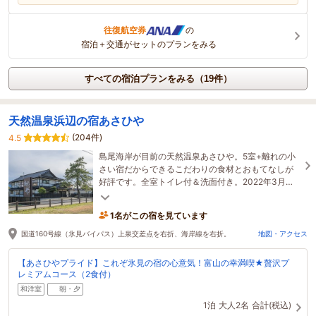
往復航空券
の
宿泊＋交通がセットのプランをみる
すべての宿泊プランをみる（19件）
天然温泉浜辺の宿あさひや
(204件)
4.5
島尾海岸が目前の天然温泉あさひや。5室+離れの小
さい宿だからできるこだわりの食材とおもてなしが
好評です。全室トイレ付＆洗面付き。2022年3月に
一棟貸切の温泉露天風呂付離れ別邸＜月＞誕生！
1名がこの宿を見ています
国道160号線（氷見バイパス）上泉交差点を右折、海岸線を右折。
地図・アクセス
【あさひやプライド】これぞ氷見の宿の心意気！富山の幸満喫★贅沢プ
レミアムコース（2食付）
和洋室
朝・夕
1泊
大人2名
合計(税込)