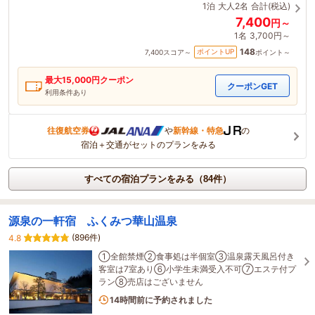
1泊
大人2名
合計(税込)
7,400
円～
1名
3,700円～
148
ポイントUP
7,400
スコア～
ポイント～
最大
15,000
円クーポン
クーポンGET
利用条件あり
往復航空券
や
新幹線・特急
の
宿泊＋交通がセットのプランをみる
すべての宿泊プランをみる（84件）
源泉の一軒宿 ふくみつ華山温泉
(896件)
4.8
①全館禁煙②食事処は半個室③温泉露天風呂付き
客室は7室あり⑥小学生未満受入不可⑦エステ付プ
ラン⑧売店はございません
3名がこの宿を見ています
14時間前に予約されました