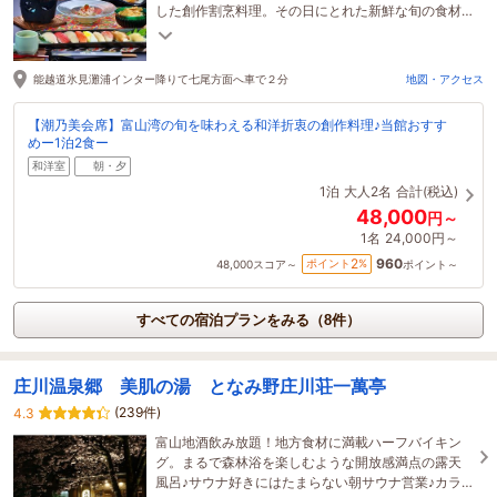
した創作割烹料理。その日にとれた新鮮な旬の食材
をご用意してお待ちしております♪
能越道氷見灘浦インター降りて七尾方面へ車で２分
地図・アクセス
【潮乃美会席】富山湾の旬を味わえる和洋折衷の創作料理♪当館おすす
めー1泊2食ー
和洋室
朝・夕
1泊
大人2名
合計(税込)
48,000
円～
1名
24,000円～
960
2
ポイント
%
48,000
スコア～
ポイント～
すべての宿泊プランをみる（8件）
庄川温泉郷 美肌の湯 となみ野庄川荘一萬亭
(239件)
4.3
富山地酒飲み放題！地方食材に満載ハーフバイキン
グ。まるで森林浴を楽しむような開放感満点の露天
風呂♪サウナ好きにはたまらない朝サウナ営業♪カラ