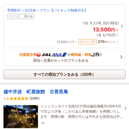
早期割引＜30日前＞プラン【バイキング朝食付き】
ツイン
朝のみ
1泊
大人2名
合計(税込)
13,500
円～
1名
6,750円～
270
2
ポイント
%
13,500
スコア～
ポイント～
往復航空券
や
新幹線・特急
の
宿泊＋交通がセットのプランをみる
すべての宿泊プランをみる（102件）
越中井波 町屋旅館 古香里庵
(39件)
4.8
ミシュランガイド北陸2021宿泊施設掲載2026年4月
17日より夕食（こかりあん和食御膳）を再開いたし
ます。禁煙の館 喫煙の方には不向きな宿宿泊は中
学生以上（乳幼児宿泊不可）