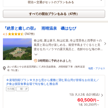
宿泊＋交通がセットのプランをみる
すべての宿泊プランをみる（47件）
『絶景と癒しの宿』 雨晴温泉 磯はなび
(747件)
4.5
春は桜､夏は蒼天､秋は紅葉､冬は雪景色と四季折々の
風景と富山湾が楽しめる。能登半島までぐるりと見
渡せる大パノラマの露天風呂と、色鮮やかな海の幸
を堪能！磯はなびで贅沢な休日をお過ごしくださ
1名がこの宿を見ています
い。
3時間前に予約されました
あいの風とやま鉄道高岡駅にてJR氷見線乗換、JR雨晴駅下車（無料送迎
地図・アクセス
有･TEL要）
☆楽瑠別邸プラン☆大きな窓から優雅に望む富山湾が皆様をお出迎え／
夕食は個室食事会場で旬を愉しむ雅会席
その他
朝・夕
1泊
大人2名
合計(税込)
60,500
円～
1名
30,250円～