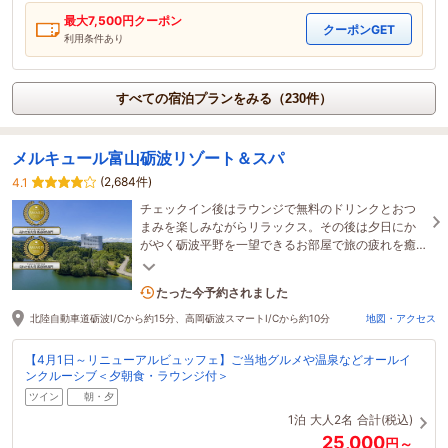
最大
7,500
円クーポン
クーポンGET
利用条件あり
すべての宿泊プランをみる（230件）
メルキュール富山砺波リゾート＆スパ
(2,684件)
4.1
チェックイン後はラウンジで無料のドリンクとおつ
まみを楽しみながらリラックス。その後は夕日にか
がやく砺波平野を一望できるお部屋で旅の疲れを癒
す素敵な時間をお過ごし下さい。
12名がこの宿を見ています
たった今予約されました
北陸自動車道砺波I/Cから約15分、高岡砺波スマートI/Cから約10分
地図・アクセス
【4月1日～リニューアルビュッフェ】ご当地グルメや温泉などオールイ
ンクルーシブ＜夕朝食・ラウンジ付＞
ツイン
朝・夕
1泊
大人2名
合計(税込)
25,000
円～