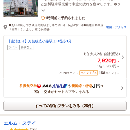
と無料駐車場完備で車旅の疲れを癒やします。ホタ
ルイカ等ご当地グルメ満載の朝食で活力をチャー
1名がこの宿を見ています
ジ！
1時間前に予約されました
●あいの風とやま鉄道高岡駅より車で約5分・徒歩約20分●能越自動車道
地図・アクセス
『高岡ＩＣ』より、車で約15分
【素泊まり】万葉線広小路駅より徒歩1分
ツイン
食事なし
1泊
大人2名
合計(税込)
7,920
円～
1名
3,960円～
158
2
ポイント
%
7,920
スコア～
ポイント～
往復航空券
や
新幹線・特急
の
宿泊＋交通がセットのプランをみる
すべての宿泊プランをみる（28件）
エルム・ステイ
(7件)