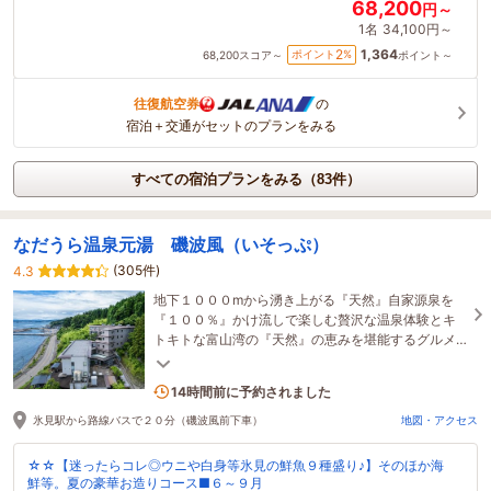
68,200
円～
1名
34,100円～
1,364
2
ポイント
%
68,200
スコア～
ポイント～
往復航空券
の
宿泊＋交通がセットのプランをみる
すべての宿泊プランをみる（83件）
なだうら温泉元湯 磯波風（いそっぷ）
(305件)
4.3
地下１０００mから湧き上がる『天然』自家源泉を
『１００％』かけ流しで楽しむ贅沢な温泉体験とキ
トキトな富山湾の『天然』の恵みを堪能するグルメ
な旅を、『１００％』全室オーシャンビューの客室
1名がこの宿を見ています
で楽しむ
14時間前に予約されました
氷見駅から路線バスで２０分（磯波風前下車）
地図・アクセス
☆☆【迷ったらコレ◎ウニや白身等氷見の鮮魚９種盛り♪】そのほか海
鮮等。夏の豪華お造りコース■６～９月