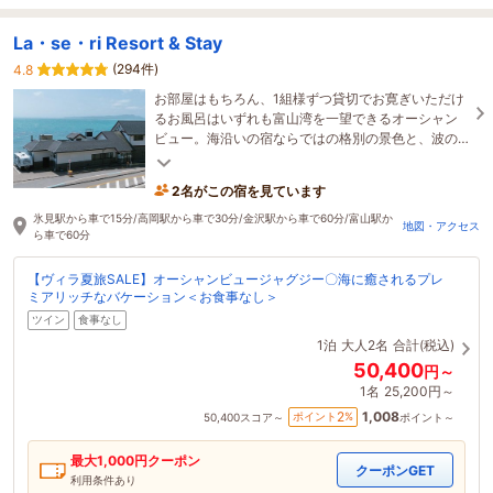
La・se・ri Resort & Stay
(294件)
4.8
お部屋はもちろん、1組様ずつ貸切でお寛ぎいただけ
るお風呂はいずれも富山湾を一望できるオーシャン
ビュー。海沿いの宿ならではの格別の景色と、波の
音に心癒される穏やかなひとときをどうぞ。
2名がこの宿を見ています
氷見駅から車で15分/高岡駅から車で30分/金沢駅から車で60分/富山駅か
地図・アクセス
ら車で60分
【ヴィラ夏旅SALE】オーシャンビュージャグジー〇海に癒されるプレ
ミアリッチなバケーション＜お食事なし＞
ツイン
食事なし
1泊
大人2名
合計(税込)
50,400
円～
1名
25,200円～
1,008
2
ポイント
%
50,400
スコア～
ポイント～
最大
1,000
円クーポン
クーポンGET
利用条件あり