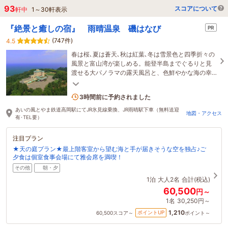
93
スコアについて
軒中
1
～
30
軒表示
『絶景と癒しの宿』 雨晴温泉 磯はなび
PR
(747件)
4.5
春は桜､夏は蒼天､秋は紅葉､冬は雪景色と四季折々の
風景と富山湾が楽しめる。能登半島までぐるりと見
渡せる大パノラマの露天風呂と、色鮮やかな海の幸
を堪能！磯はなびで贅沢な休日をお過ごしくださ
1名がこの宿を見ています
い。
3時間前に予約されました
あいの風とやま鉄道高岡駅にてJR氷見線乗換、JR雨晴駅下車（無料送迎
地図・アクセス
有･TEL要）
注目プラン
★天の庭プラン★最上階客室から望む海と手が届きそうな空を独占♪ご
夕食は個室食事会場にて雅会席を満喫！
その他
朝・夕
1泊
大人2名
合計(税込)
60,500
円～
1名
30,250円～
1,210
ポイントUP
60,500
スコア～
ポイント～