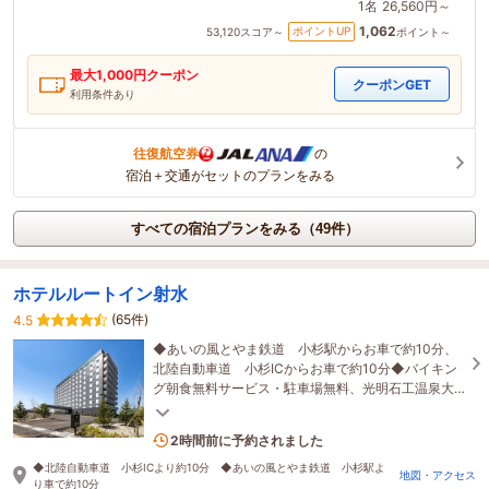
1名
26,560円～
1,062
ポイントUP
53,120
スコア～
ポイント～
最大
1,000
円クーポン
クーポンGET
利用条件あり
往復航空券
の
宿泊＋交通がセットのプランをみる
すべての宿泊プランをみる（49件）
ホテルルートイン射水
(65件)
4.5
◆あいの風とやま鉄道 小杉駅からお車で約10分、
北陸自動車道 小杉ICからお車で約10分◆バイキン
グ朝食無料サービス・駐車場無料、光明石工温泉大
浴場を完備
1名がこの宿を見ています
2時間前に予約されました
◆北陸自動車道 小杉ICより約10分 ◆あいの風とやま鉄道 小杉駅よ
地図・アクセス
り車で約10分