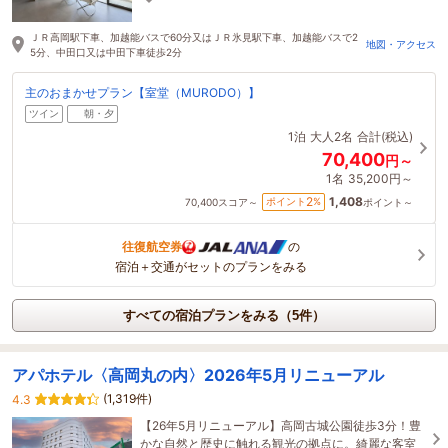
ＪＲ高岡駅下車、加越能バスで60分又はＪＲ氷見駅下車、加越能バスで2
地図・アクセス
5分、中田口又は中田下車徒歩2分
主のおまかせプラン【室堂（MURODO）】
ツイン
朝・夕
1泊
大人2名
合計(税込)
70,400
円～
1名
35,200円～
1,408
2
ポイント
%
70,400
スコア～
ポイント～
往復航空券
の
宿泊＋交通がセットのプランをみる
すべての宿泊プランをみる（5件）
アパホテル〈高岡丸の内〉2026年5月リニューアル
(1,319件)
4.3
【26年5月リニューアル】高岡古城公園徒歩3分！豊
かな自然と歴史に触れる観光の拠点に。綺麗な客室