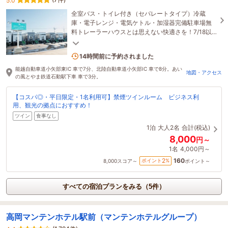
5.0
全室バス・トイレ付き（セパレートタイプ）冷蔵
庫・電子レンジ・電気ケトル・加湿器完備駐車場無
料トレーラーハウスとは思えない快適さを！7/18以
降の予約はオンラインカード決済専用となります。
1名がこの宿を見ています
14時間前に予約されました
能越自動車道小矢部東IC 車で7分、北陸自動車道小矢部IC 車で8分。あい
地図・アクセス
の風とやま鉄道石動駅下車 車で3分。
【コスパ◎・平日限定・1名利用可】禁煙ツインルーム ビジネス利
用、観光の拠点におすすめ！
ツイン
食事なし
1泊
大人2名
合計(税込)
8,000
円～
1名
4,000円～
160
2
ポイント
%
8,000
スコア～
ポイント～
すべての宿泊プランをみる（5件）
高岡マンテンホテル駅前（マンテンホテルグループ）