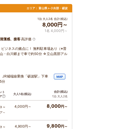
エリア：
富山県 > 小矢部・砺波
1泊 大人2名 合計(税込)
8,000円～
1名 4,000円～
清潔感、接客
高評価
ビジネスの拠点に！ 無料駐車場あり（※普
山・白川郷まで車で約50分 ☆立山黒部アル
 JR城端線乗換「砺波駅」下車
MAP
5分
合計
(税込)
ント
大人1名
(税込)
ア
1泊 大人2名
8,000
4,000円～
円～
ト～
コア～
9,800
4,900円～
円～
ト～