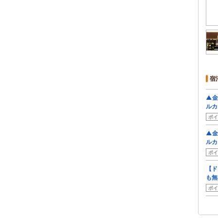
宿
▲金
ルカ
ポイ
▲金
ルカ
ポイ
【ド
も無
ポイ