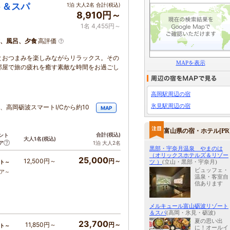
ト＆スパ
1泊 大人2名 合計(税込)
8,910円～
1名 4,455円～
、風呂、夕食
高評価
とおつまみを楽しみながらリラックス。その
MAPを表示
部屋で旅の疲れを癒す素敵な時間をお過ごし
高岡駅周辺の宿
氷見駅周辺の宿
分、高岡砺波スマートI/Cから約10
MAP
富山県の宿・ホテル[PR
合計
(税込)
ント
大人1名
(税込)
ア
1泊 大人2名
黒部・宇奈月温泉 やまのは
（オリックスホテルズ＆リゾー
25,000
12,500円～
円～
ツ ）
(立山・黒部・宇奈月)
ト～
ビュッフェ・
コア～
温泉・客室自
信あります
メルキュール富山砺波リゾート
＆スパ
(高岡・氷見・砺波)
夏の思い出
23,700
11,850円～
円～
ト～
に！オールイ