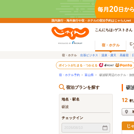
国内旅行・海外旅行や宿・ホテルの宿泊予約はじゃらんnet
こんにちは♪ゲストさん
じ
宿・ホテル
宿・ホテル
出張ビジネス
温泉・露天
高級宿
ポイントがたまる・つかえる
宿・ホテル予約
>
富山県
>
砺波駅周辺のホテル・旅
宿泊プランを探す
砺
地名・駅名
12
軒
砺波
チェックイン
じ