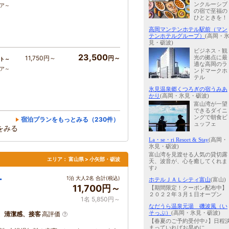
ンクルーシブ
コア～
の宿で至福の
ひとときを！
高岡マンテンホテル駅前（マン
テンホテルグループ）
(高岡・
見・砺波)
ビジネス・観
23,500
光の拠点に最
11,750円～
円～
ト～
適な高岡のラ
コア～
ンドマークホ
テル
氷見温泉郷くつろぎの宿うみあ
かり
(高岡・氷見・砺波)
富山湾が一望
できるダイニ
ングで朝食ビ
宿泊プランをもっとみる（230件）
ュッフェ
をみる
La・se・ri Resort & Stay
(高岡・
氷見・砺波)
富山湾を見渡せる人気の貸切露
エリア：
富山県 > 小矢部・砺波
天、波音が、心を癒してくれま
す♪
ー
1泊 大人2名 合計(税込)
ホテルＪＡＬシティ富山
(富山)
11,700円～
【期間限定！クーポン配布中】
２０２２年３月１日オープン
1名 5,850円～
なだうら温泉元湯 磯波風（い
そっぷ）
(高岡・氷見・砺波)
、清潔感、接客
高評価
【春夏のご予約受付中♪】日程
まっていればお早めに