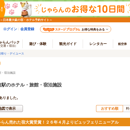
 ～日本最大級の宿・ホテル予約サイト～
ログイン
会員登録
お得な特典をみる
ゃらんパック
遊び・体験
観光ガイド
レンタカー
航空券
（交通＋宿泊）
日帰り・デイユース
館・宿泊施設
波駅のホテル・旅館・宿泊施設
ありました。
地図で表示
おすすめ順
料
ゃらん売れた宿大賞受賞！２６年４月よりビュッフェリニューアル