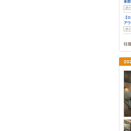
各部
ポイ
【ロ
アウ
ポイ
往
2