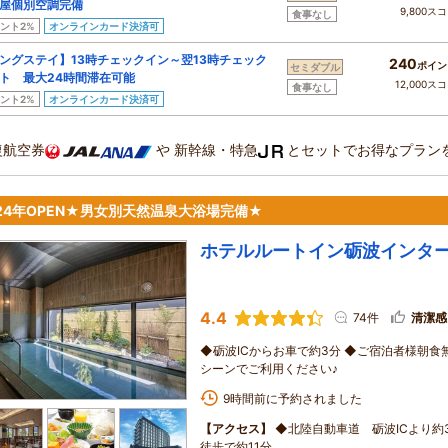
屋個別空調完備
9,800ス
食事なし
ント2%
オンラインカード決済可
ングステイ】13時チェックイン～翌13時チェック
240
ポイン
セミダブル
ト 最大24時間滞在可能
12,000ス
食事なし
ント2%
オンラインカード決済可
復航空券
や
新幹線・特急
とセットでお得なプラン
024年OPEN★男女別天然温泉大浴場完備★
ホテルルートイン砺波インタ
4.4
74件
清潔感
◆砺波ICからお車で約3分 ◆ご宿泊者様朝食
シーンでご利用ください♪
9時間前に予約されました
【アクセス】
◆北陸自動車道 砺波ICより約
徒歩で約11分