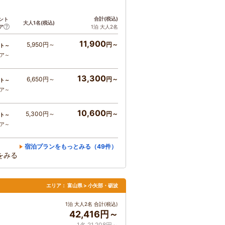
合計
(税込)
ント
大人1名
(税込)
ア
1泊 大人2名
11,900
5,950円～
円～
ト～
コア～
13,300
6,650円～
円～
ト～
コア～
10,600
5,300円～
円～
ト～
コア～
宿泊プランをもっとみる（49件）
をみる
エリア：
富山県 > 小矢部・砺波
1泊 大人2名 合計(税込)
42,416円～
1名 21,208円～