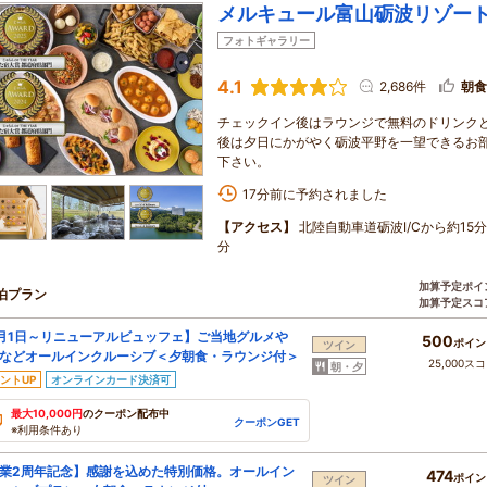
メルキュール富山砺波リゾー
フォトギャラリー
4.1
2,686件
朝食
チェックイン後はラウンジで無料のドリンク
後は夕日にかがやく砺波平野を一望できるお
下さい。
17分前に予約されました
【アクセス】
北陸自動車道砺波I/Cから約15
分
加算予定ポイ
泊プラン
加算予定スコ
月1日～リニューアルビュッフェ】ご当地グルメや
500
ポイン
ツイン
などオールインクルーシブ＜夕朝食・ラウンジ付＞
25,000ス
朝・夕
ントUP
オンラインカード決済可
最大10,000円
のクーポン配布中
クーポンGET
※利用条件あり
業2周年記念】感謝を込めた特別価格。オールイン
474
ポイン
ツイン