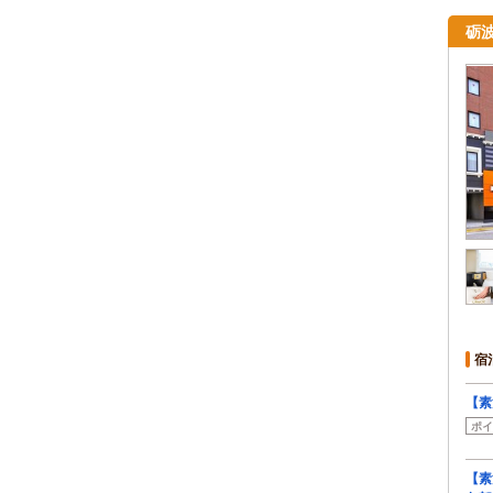
砺
宿
【素
ポイ
【素