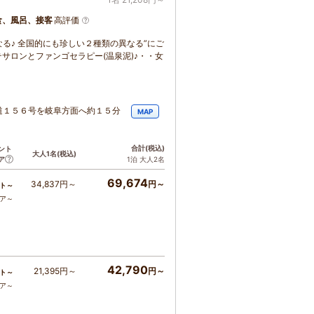
食、風呂、接客
高評価
る♪ 全国的にも珍しい２種類の異なる”にご
サロンとファンゴセラピー(温泉泥)♪・・女
道１５６号を岐阜方面へ約１５分
MAP
合計
(税込)
ント
大人1名
(税込)
ア
1泊 大人2名
69,674
34,837円～
円～
ト～
コア～
42,790
21,395円～
円～
ト～
コア～