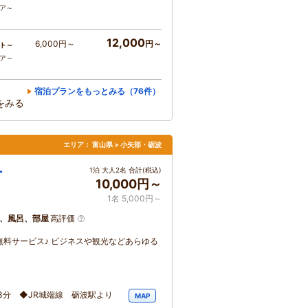
コア～
12,000
6,000円～
円～
ト～
コア～
宿泊プランをもっとみる（76件）
をみる
エリア：
富山県 > 小矢部・砺波
ー
1泊 大人2名 合計(税込)
10,000円～
1名 5,000円～
、風呂、部屋
高評価
無料サービス♪ ビジネスや観光などあらゆる
3分 ◆JR城端線 砺波駅より
MAP