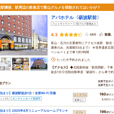
波駅隣接、駅周辺の飲食店で富山グルメを堪能されてはいかが？
アパホテル〈砺波駅前〉
フォトギャラリー
宿ブログ新着あり
4.3
68件
部屋、
富山・石川の主要都市にアクセス抜群、観光・
通車のみ、先着順53台まで） ☆世界遺産五箇
ペンルートまで車で約1時間
たった今予約されました
【アクセス】
◆北陸新幹線「新高岡駅」下車
徒歩1分◇北陸自動車道「砺波IC」から車で約
加算予定ポイ
泊プラン
加算予定スコ
泊まり】砺波駅徒歩1分！全室Wi-Fi 完備
160
ポイン
セミダブル
ント2%
オンラインカード決済可
8,000ス
食事なし
泊まり】2025年4月リニューアルルームプラン☆
196
ポイン
ダブル