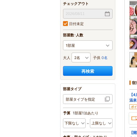
チェックアウト
日付未定
部屋数･人数
大人
子供
0名
再検索
宿
部屋タイプ
【4
部屋タイプを指定
温泉
ポイ
予算
1部屋1泊あたり
【開