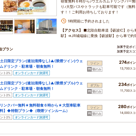
朝食無料６時から♪ウエルカムドリンクバー無
り♪大型バスやトラックも駐車可能です（無
す！！ご利用お待ちしております！
1時間前に予約されました
【アクセス】
■北陸自動車道【砺波IC】から
駅】⇒JR城端線に乗換【砺波駅】から車で約
加算予定ポイ
泊プラン
加算予定スコ
土日限定プラン(連泊清掃なし)▲(禁煙ツイン)ウェ
274
ポイン
ツイン
ムドリンク・駐車場・朝食無料！
13,700ス
朝のみ
ント2%
オンラインカード決済可
土日限定プラン(連泊清掃なし)▲(禁煙ダブル)ウェ
234
ポイン
ダブル
ムドリンク・駐車場・朝食無料！
11,700ス
朝のみ
ント2%
オンラインカード決済可
リンクバー無料★無料朝食６時から★大型車駐車
280
ポイン
ツイン
料】◆特割プラン◆（喫煙ツインルーム）
14,000ス
朝のみ
ント2%
オンラインカード決済可