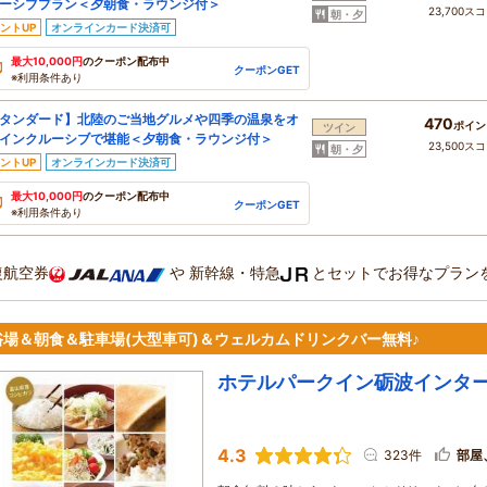
ーシブプラン＜夕朝食・ラウンジ付＞
23,700ス
朝・夕
ントUP
オンラインカード決済可
最大10,000円
のクーポン配布中
クーポンGET
※利用条件あり
タンダード】北陸のご当地グルメや四季の温泉をオ
470
ポイン
ツイン
インクルーシブで堪能＜夕朝食・ラウンジ付＞
23,500ス
朝・夕
ントUP
オンラインカード決済可
最大10,000円
のクーポン配布中
クーポンGET
※利用条件あり
復航空券
や
新幹線・特急
とセットでお得なプラン
浴場＆朝食＆駐車場(大型車可)＆ウェルカムドリンクバー無料♪
ホテルパークイン砺波インタ
4.3
323件
部屋