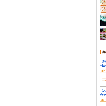
宿
【料
+鮎
ポイ
【ス
合せ
ポイ