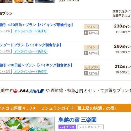
加算予定ポイ
泊プラン
加算予定スコ
割引＜30日前＞プラン【バイキング朝食付き】
238
ポイン
ツイン
ント2%
オンラインカード決済可
11,900ス
朝のみ
ンダードプラン【バイキング朝食付き】
266
ポイン
ツイン
ント2%
オンラインカード決済可
13,300ス
朝のみ
割引＜10日前＞プラン【バイキング朝食付き】
212
ポイン
セミダブル
ント2%
オンラインカード決済可
10,600ス
朝のみ
復航空券
や
新幹線・特急
とセットでお得なプラン
クチコミ評価４．7★ ミシュランガイド「最上級の快適」の宿♪
鳥越の宿 三楽園
ハイクラス
フォトギャラリー