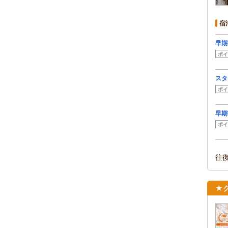
宿
早期
ポイ
スタ
ポイ
早期
ポイ
往
★