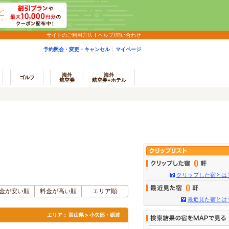
サイトのご利用方法
ヘルプ/問い合わせ
予約照会・変更・キャンセル
マイページ
海外
海外
ゴルフ
航空券
航空券+ホテル
0
クリップした宿とは
0
金が安い順
料金が高い順
エリア順
最近見た宿とは
エリア：
富山県 > 小矢部・砺波