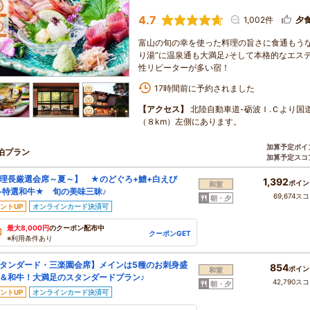
4.7
1,002件
夕
富山の旬の幸を使った料理の旨さに食通もうな
り湯”に温泉通も大満足♪そして本格的なエステ
性リピーターが多い宿！
17時間前に予約されました
【アクセス】
北陸自動車道-砺波Ｉ.Ｃより国
（８km）左側にあります。
加算予定ポイ
泊プラン
加算予定スコ
理長厳選会席～夏～】 ★のどぐろ+鱧+白えび
1,392
ポイン
和室
+特選和牛★ 旬の美味三昧♪
69,674ス
朝・夕
ントUP
オンラインカード決済可
最大8,000円
のクーポン配布中
クーポンGET
※利用条件あり
タンダード・三楽園会席】メインは5種のお刺身盛
854
ポイン
和室
＆和牛！大満足のスタンダードプラン♪
42,790ス
朝・夕
ントUP
オンラインカード決済可