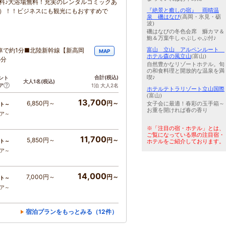
料♪大浴場無料！充実のレンタルコミックあ
『絶景と癒しの宿』 雨晴温
料）！！ビジネスにも観光にもおすすめで
泉 磯はなび
(高岡・氷見・砺
波)
磯はなびの冬色会席 鰤カマ＆
鮑＆万葉牛しゃぶしゃぶ付♪
富山 立山 アルペンルート
車で約1分■北陸新幹線【新高岡
MAP
ホテル森の風立山
(富山)
5分
自然豊かなリゾートホテル。旬
の和食料理と開放的な温泉を満
喫♪
合計
(税込)
ント
大人1名
(税込)
ア
1泊 大人2名
ホテルテトラリゾート立山国際
(富山)
13,700
6,850円～
円～
女子会に最適！春彩の玉手箱～
ト～
お重を開ければ春の香り
コア～
※「注目の宿・ホテル」とは、
ご覧になっている県の注目宿・
11,700
5,850円～
円～
ト～
ホテルをご紹介しております。
コア～
14,000
7,000円～
円～
ト～
コア～
宿泊プランをもっとみる（12件）