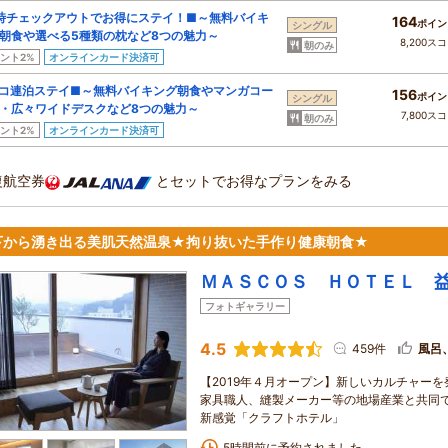
時チェックアウトでお得にステイ！■～無料バイキ
164
ポイン
シングル
朝食や選べる5種類の枕など8つの魅力～
8,200ス
朝のみ
ント2%
オンラインカード決済可
コ連泊ステイ■～無料バイキング朝食やマンガコー
156
ポイン
シングル
・広々ワイドデスクなど8つの魅力～
7,800ス
朝のみ
ント2%
オンラインカード決済可
復航空券
とセットでお得なプランをみる
下から湧き出る美肌天然温泉★拘り抜いた手作り健康朝食★
ＭＡＳＣＯＳ ＨＯＴＥＬ 
フォトギャラリー
4.5
459件
風呂
【2019年４月オープン】新しいカルチャー
家具職人、縫製メーカー等の地場産業と共同
新感覚「クラフトホテル」
5時間前に予約されました