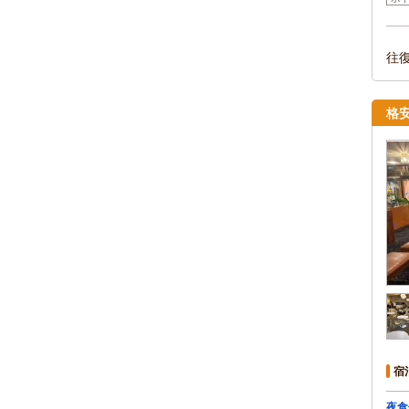
往
格
宿
夜食