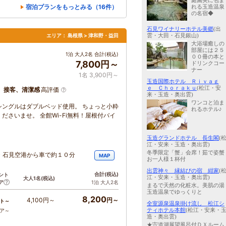
庭園美に包ま
宿泊プランをもっとみる（16件）
れる玉造温泉
の名宿◆
石見ワイナリーホテル美郷
(出
雲・大田・石見銀山)
エリア：
島根県 > 津和野・益田
大浴場癒しの
部屋には２５
1泊 大人2名 合計(税込)
００冊の本と
7,800円～
ドリンクコー
ナー
1名 3,900円～
玉造国際ホテル Ｒｉｖａｇ
ｅ Ｃｈｏｒａｋｕ
(松江・安
、接客、清潔感
高評価
来・玉造・奥出雲)
ワンコと泊ま
ングルはダブルベッド使用。 ちょっと小粋
れるホテル♪
さいませ。 全館Wi-Fi無料！屋根付バイ
玉造グランドホテル 長生閣
(
江・安来・玉造・奥出雲)
冬季限定「蟹」会席！茹で姿蟹
・石見空港から車で約１０分
MAP
お一人様１杯付
出雲神々 縁結びの宿 紺家
(
合計
(税込)
ント
江・安来・玉造・奥出雲)
大人1名
(税込)
ア
1泊 大人2名
まるで天然の化粧水。美肌の湯
玉造温泉でゆっくりと
8,200
4,100円～
円～
ト～
全室源泉温泉掛け流し 松江シ
ティホテル本館
(松江・安来・
コア～
造・奥出雲)
★宍道湖展望風呂付ＤＸルーム