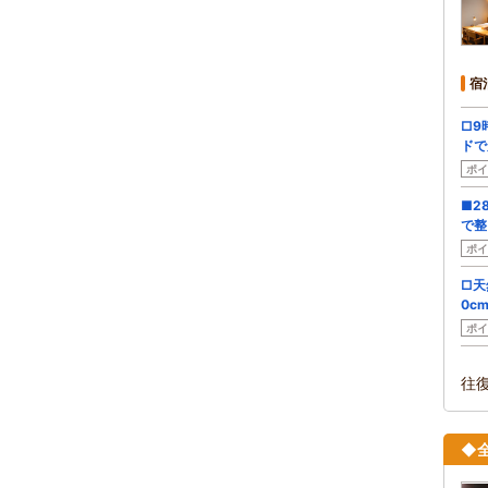
宿
□9
ドで
ポイ
■2
で整
ポイ
□天
0c
ポイ
往
◆