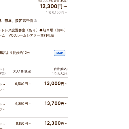
1泊 大人2名 合計(税込)
12,300円～
1名 6,150円～
感、部屋、接客
高評価
マットレス設置客室〔あり〕◆駐車場〔無料〕
ム VODルームシアター無料視聴
益田駅より徒歩約12分
MAP
合計
(税込)
ント
大人1名
(税込)
ア
1泊 大人2名
13,000
6,500円～
円～
ト～
コア～
13,700
6,850円～
円～
ト～
コア～
12,300
6,150円～
円～
ト～