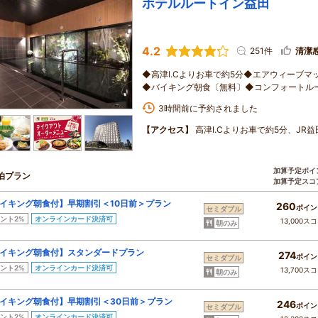
ホテルルートイン益田
4.2
251件
清潔
◆高津I.Cよりお車で約5分◆エアウィーブ
◆バイキング朝食〔無料〕◆コンフォートルー
3時間前に予約されました
【アクセス】
高津I.Cよりお車で約5分、JR
加算予定ポイ
泊プラン
加算予定スコ
イキング朝食付】早期割引＜10日前＞プラン
260
ポイン
セミダブル
ント2%
オンラインカード決済可
13,000ス
朝のみ
イキング朝食付】スタンダードプラン
274
ポイン
セミダブル
ント2%
オンラインカード決済可
13,700ス
朝のみ
イキング朝食付】早期割引＜30日前＞プラン
246
ポイン
セミダブル
ント2%
オンラインカード決済可