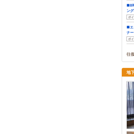
■8
ング
ポイ
■エ
ナー
ポイ
往
地