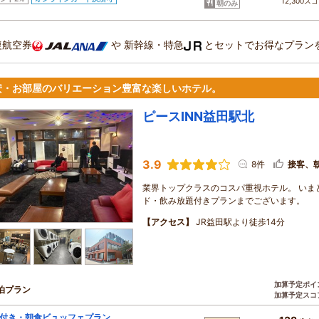
12,300ス
朝のみ
復航空券
や
新幹線・特急
とセットでお得なプラン
安・お部屋のバリエーション豊富な楽しいホテル。
ピースINN益田駅北
3.9
8件
接客、
業界トップクラスのコスパ重視ホテル。 いま
ド・飲み放題付きプランまでございます。
【アクセス】
JR益田駅より徒歩14分
加算予定ポイ
泊プラン
加算予定スコ
付き・朝食ビュッフェプラン