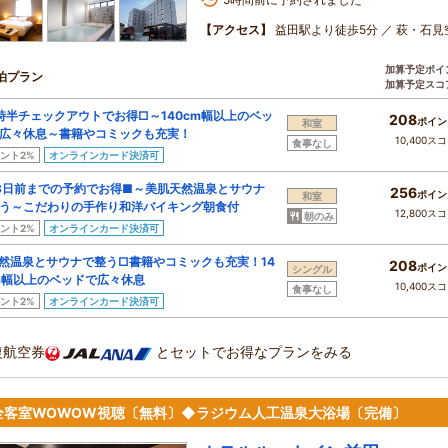
【アクセス】
益田駅より徒歩5分 ／ 萩・石見
加算予定ポイ
泊プラン
加算予定スコ
時半チェックアウトでお得□～140cm幅以上のベッ
208
ポイン
和室
広々休息～書籍やコミックも充実！
10,400ス
食事なし
ント2%
オンラインカード決済可
8日前までの予約でお得■～美肌天然温泉とサウナ
256
ポイン
和室
う～こだわりの手作り和洋バイキング朝食付
12,800ス
朝のみ
ント2%
オンラインカード決済可
然温泉とサウナで整う□書籍やコミックも充実！14
208
ポイン
シングル
m幅以上のベッドで広々休息
10,400ス
食事なし
ント2%
オンラインカード決済可
復航空券
とセットでお得なプランをみる
全客室WOWOW視聴〔無料〕◆ラジウム人工温泉大浴場〔完備〕