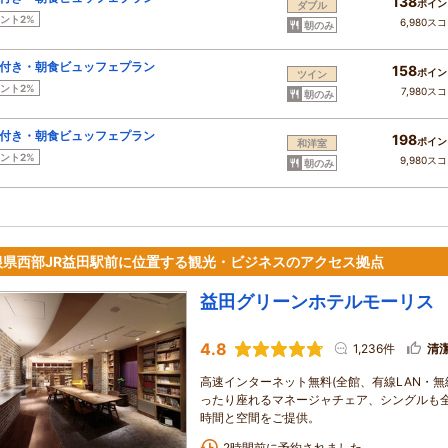
138
ポイン
ダブル
ント2%
6,980ス
朝のみ
付き・朝食ビュッフェプラン
158
ポイン
ツイン
ント2%
7,980ス
朝のみ
付き・朝食ビュッフェプラン
198
ポイン
和洋室
ント2%
9,980ス
朝のみ
根県西部JR益田駅前に位置する観光・ビジネスのアクセス拠点
益田グリーンホテルモーリス
4.8
1,236件
清
高速インターネット無料(全館、有線LAN・無
ったり座れるマネージャチェア、シングルも
時間と空間をご提供。
2時間前に予約されました