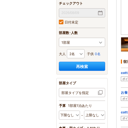
チェックアウト
日付未定
部屋数･人数
大人
子供
0名
宿
再検索
cott
ポイ
部屋タイプ
お食
部屋タイプを指定
ポイ
予算
1部屋1泊あたり
cott
ポイ