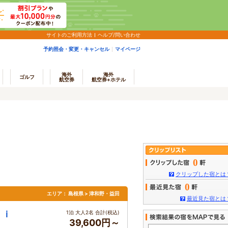
サイトのご利用方法
ヘルプ/問い合わせ
予約照会・変更・キャンセル
マイページ
海外
海外
ゴルフ
航空券
航空券+ホテル
0
クリップした宿とは
0
エリア：
島根県 > 津和野・益田
最近見た宿とは
ｏｉ
1泊 大人2名 合計(税込)
39,600円～