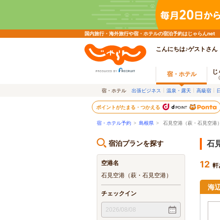
国内旅行・海外旅行や宿・ホテルの宿泊予約はじゃらんnet
こんにちは♪ゲストさん
じ
宿・ホテル
宿・ホテル
出張ビジネス
温泉・露天
高級宿
ポイントがたまる・つかえる
宿・ホテル予約
>
島根県
>
石見空港（萩・石見空港
宿泊プランを探す
石
空港名
12
軒
石見空港（萩・石見空港）
海
チェックイン