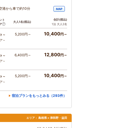
空港から車で約10分
MAP
合計
(税込)
ント
大人1名
(税込)
ア
1泊 大人2名
10,400
5,200円～
円～
ト～
コア～
12,800
6,400円～
円～
ト～
コア～
10,400
5,200円～
円～
ト～
コア～
宿泊プランをもっとみる（293件）
エリア：
島根県 > 津和野・益田