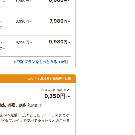
6,980
3,490円～
円～
ト～
コア～
7,980
3,990円～
円～
ト～
コア～
9,980
4,990円～
円～
ト～
コア～
宿泊プランをもっとみる（4件）
エリア：
島根県 > 津和野・益田
1泊 大人2名 合計(税込)
9,350円～
潔感、部屋、接客
高評価
線LAN完備)。広々としたワイドデスクとゆ
全室ダブルベッド使用でゆったりと過ごせる