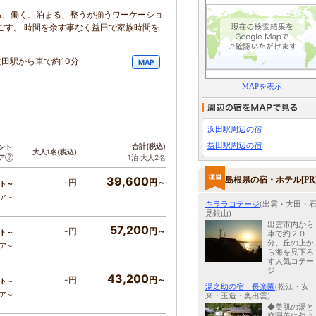
る、働く、泊まる、整うが揃うワーケーショ
ごす。 時間を余す事なく益田で家族時間を
田駅から車で約10分
MAP
MAPを表示
浜田駅周辺の宿
益田駅周辺の宿
合計
(税込)
ント
大人1名
(税込)
ア
1泊 大人2名
39,600
島根県の宿・ホテル[PR
-円
円～
ト～
コア～
キララコテージ
(出雲・大田・
見銀山)
出雲市内から
57,200
-円
円～
ト～
車で約２０
分、丘の上か
コア～
ら海を見下ろ
す人気コテー
ジ
43,200
-円
円～
ト～
湯之助の宿 長楽園
(松江・安
コア～
来・玉造・奥出雲)
◆美肌の湯と