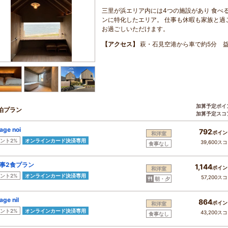
三里が浜エリア内には4つの施設があり 食べ
ンに特化したエリア。 仕事も休暇も家族と過
お過ごしいただけます。
【アクセス】
萩・石見空港から車で約5分 益
加算予定ポイ
泊プラン
加算予定スコ
age noi
792
ポイン
和洋室
ント2%
オンラインカード決済専用
39,600ス
食事なし
事2食プラン
1,144
ポイン
和洋室
ント2%
オンラインカード決済専用
57,200ス
朝・夕
age nil
864
ポイン
和洋室
ント2%
オンラインカード決済専用
43,200ス
食事なし