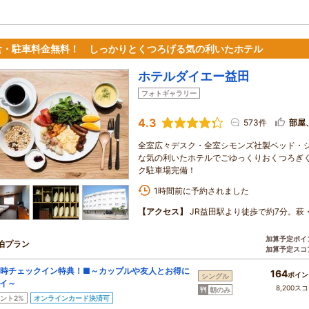
食・駐車料金無料！ しっかりとくつろげる気の利いたホテル
ホテルダイエー益田
フォトギャラリー
4.3
573件
部屋
全室広々デスク・全室シモンズ社製ベッド・シ
な気の利いたホテルでごゆっくりおくつろぎくだ
ク駐車場完備！
1時間前に予約されました
【アクセス】
JR益田駅より徒歩で約7分。萩
加算予定ポイ
泊プラン
加算予定スコ
8時チェックイン特典！■～カップルや友人とお得に
164
ポイン
シングル
イ～
8,200ス
朝のみ
ント2%
オンラインカード決済可