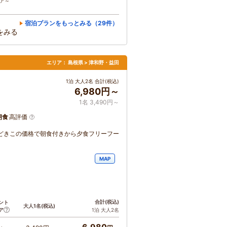
コア～
宿泊プランをもっとみる（29件）
をみる
エリア：
島根県 > 津和野・益田
1泊 大人2名 合計(税込)
6,980円～
1名 3,490円～
朝食
高評価
どきこの価格で朝食付きから夕食フリーフー
MAP
合計
(税込)
ント
大人1名
(税込)
ア
1泊 大人2名