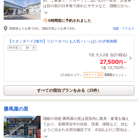
め、ご家族で、グループで…思い出の一頁を。お食事
は目の前の日本海で採れたサザエなど、隠岐だから
こそ味わえる海の幸をご用意。
5時間前に予約されました
西郷港よりお車で5分。隠岐空港よりお車で5分。
地図・アクセス
【スタンダード2食付】リピーターにも人気！いっぱいの夕食御膳
和洋室
朝・夕
1泊
大人2名
合計(税込)
27,500
円～
1名
13,750円～
550
2
ポイント
%
27,500
スコア～
ポイント～
すべての宿泊プランをみる（15件）
勝馬屋の里
隠岐の宿処 勝馬屋の里は居室内に家具・家電を備え
ており、長期滞在中の自炊、洗濯、掃除など、住む
ように泊まれる宿泊施設です。4泊以上のご宿泊はお
得です。無人ミニコンビニも併設しております。