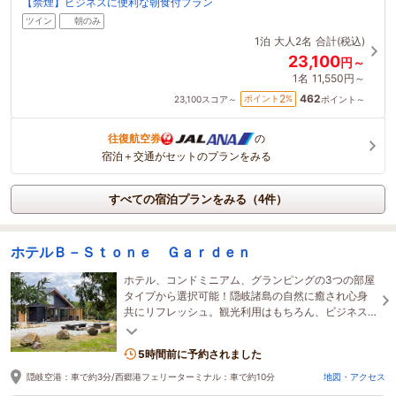
【禁煙】ビジネスに便利な朝食付プラン
ツイン
朝のみ
1泊
大人2名
合計(税込)
23,100
円～
1名
11,550円～
462
2
ポイント
%
23,100
スコア～
ポイント～
往復航空券
の
宿泊＋交通がセットのプランをみる
すべての宿泊プランをみる（4件）
ホテルＢ－Ｓｔｏｎｅ Ｇａｒｄｅｎ
ホテル、コンドミニアム、グランピングの3つの部屋
タイプから選択可能！隠岐諸島の自然に癒され心身
共にリフレッシュ。観光利用はもちろん、ビジネス
利用も大歓迎！レストランや売店、コインランドリ
ー有
5時間前に予約されました
隠岐空港：車で約3分/西郷港フェリーターミナル：車で約10分
地図・アクセス