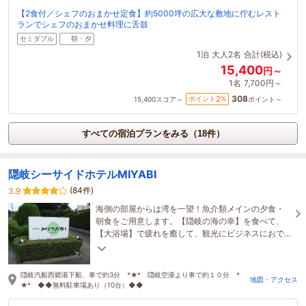
【2食付／シェフのおまかせ定食】約5000坪の広大な敷地に佇むレスト
ランでシェフのおまかせ料理に舌鼓
セミダブル
朝・夕
1泊
大人2名
合計(税込)
15,400
円～
1名
7,700円～
308
2
ポイント
%
15,400
スコア～
ポイント～
すべての宿泊プランをみる（18件）
隠岐シーサイドホテルMIYABI
(84件)
3.9
海側の部屋からは湾を一望！魚介類メインの夕食・
朝食をご用意します。【隠岐の海の幸】を食べて、
【大浴場】で疲れを癒して、観光にビジネスにおで
かけください。 事前予約で送迎も可。無料駐車場あ
り♪
隠岐汽船西郷港下船、車で約3分 *★* 隠岐空港より車で約１０分 *
地図・アクセス
★* ◆◆無料駐車場あり（10台）◆◆