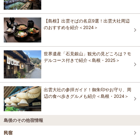
美保神社
的に珍しい「裏見の滝」となっている。駐車場には「壇鏡の夫婦杉」
がそびえ立ち、鳥居をくぐり滝まで続く参道は、杉並木の静かな空間
が続くパワースポットとなっている。
【島根】出雲そばの名店9選！出雲大社周辺
おすすめの観光スポットガイドを見る
のおすすめを紹介＜2024＞
世界遺産「石見銀山」観光の見どころは？モ
デルコース付きで紹介＜島根・2025＞
出雲大社の参拝ガイド！御朱印やお守り、周
辺の食べ歩きグルメも紹介＜島根・2024＞
島後のその他宿情報
民宿