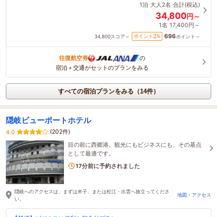
1泊
大人2名
合計(税込)
34,800
円～
1名
17,400円～
696
2
ポイント
%
34,800
スコア～
ポイント～
往復航空券
の
宿泊＋交通がセットのプランをみる
すべての宿泊プランをみる（14件）
隠岐ビューポートホテル
(202件)
4.0
目の前に西郷港。観光にもビジネスにも、その基点
として最適です。
1名がこの宿を見ています
17分前に予約されました
隠岐へのアクセスは、まずは米子、または松江・出雲へ旅立ってくださ
地図・アクセス
い。