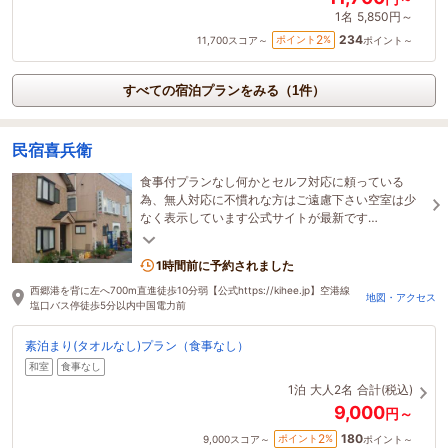
1名
5,850円～
234
2
ポイント
%
11,700
スコア～
ポイント～
すべての宿泊プランをみる（1件）
民宿喜兵衛
食事付プランなし何かとセルフ対応に頼っている
為、無人対応に不慣れな方はご遠慮下さい空室は少
なく表示しています公式サイトが最新です
https://kihee.jp じゃらんからはキャンセル料がかか
ります
1時間前に予約されました
西郷港を背に左へ700m直進徒歩10分弱【公式https://kihee.jp】空港線
地図・アクセス
塩口バス停徒歩5分以内中国電力前
素泊まり(タオルなし)プラン（食事なし）
和室
食事なし
1泊
大人2名
合計(税込)
9,000
円～
180
2
ポイント
%
9,000
スコア～
ポイント～