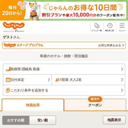
じゃらん
ゲスト
さん
お得な特典をみる
島後のホテル・旅館・宿泊施設
島根県 隠岐島 島後
日付未定
1部屋 大人2名
こだわり条件を追加する
検索結果
クーポン
地図表示
おすすめ順
安い順