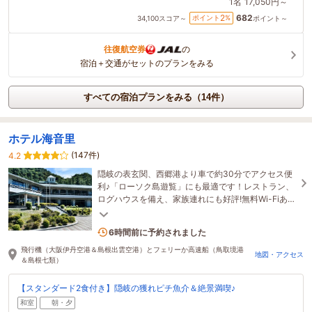
1名
17,050円～
682
2
ポイント
%
34,100
スコア～
ポイント～
往復航空券
の
宿泊＋交通がセットのプランをみる
すべての宿泊プランをみる（14件）
ホテル海音里
(147件)
4.2
隠岐の表玄関、西郷港より車で約30分でアクセス便
利♪「ローソク島遊覧」にも最適です！レストラン、
ログハウスを備え、家族連れにも好評!無料Wi-Fiあ
り。
1名がこの宿を見ています
6時間前に予約されました
飛行機（大阪伊丹空港＆島根出雲空港）とフェリーか高速船（鳥取境港
地図・アクセス
＆島根七類）
【スタンダード2食付き】隠岐の獲れピチ魚介＆絶景満喫♪
和室
朝・夕