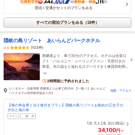
往復航空券
や
新幹線・特急
の
宿泊＋交通がセットのプランをみる
すべての宿泊プランをみる（18件）
隠岐の島リゾート あいらんどパークホテル
(103件)
4.6
西郷港より、車で20分のアクセス。ホテルは全室ロ
フト・バルコニー・シーリングファン・天窓付きの
客室。木の温もり溢れるログハウスを１棟貸切利用
できるプランも予約受付中！テニスコート併設
2時間前に予約されました
レンタカー・自家用車 西郷港よりお車で約20分 【一畑バス あいらんど
地図・アクセス
パークホテル前停留所徒歩２分】
【海の幸会席１泊２食付きプラン】隠岐の島リゾートお勧めの乙女子の
夕日と海の幸
ツイン
朝・夕
1泊
大人2名
合計(税込)
34,100
円～