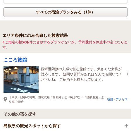
すべての宿泊プランをみる（1件）
エリア条件にのみ合致した検索結果
※ご指定の検索条件に合致するプランがないか、予約受付を停止中の宿になりま
す。
こころ旅館
西郷港隣接の夫婦で営む旅館です。気さくな女将が
対応します。 疑問や質問があればなんでも聞いてく
ださいね。 ご宿泊をお待ちしています。
【島後・隠岐の島町】隠岐汽船「西郷港」より徒歩3分／「隠岐空港」よ
地図・アクセス
り車で10分
その他の宿を探す
島根県の観光スポットから探す