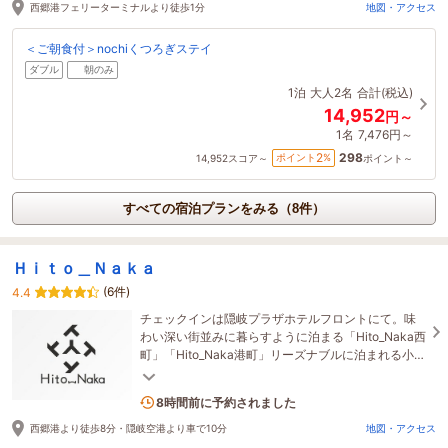
西郷港フェリーターミナルより徒歩1分
地図・アクセス
＜ご朝食付＞nochiくつろぎステイ
ダブル
朝のみ
1泊
大人2名
合計(税込)
14,952
円～
1名
7,476円～
298
2
ポイント
%
14,952
スコア～
ポイント～
すべての宿泊プランをみる（8件）
Ｈｉｔｏ＿Ｎａｋａ
(6件)
4.4
チェックインは隠岐プラザホテルフロントにて。味
わい深い街並みに暮らすように泊まる「Hito_Naka西
町」「Hito_Naka港町」リーズナブルに泊まれる小さ
くておしゃれなゲストハウスです。
2名がこの宿を見ています
8時間前に予約されました
西郷港より徒歩8分・隠岐空港より車で10分
地図・アクセス