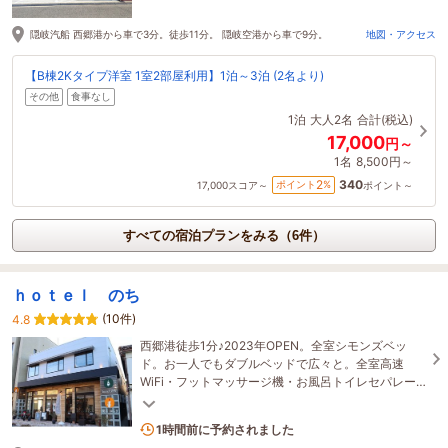
隠岐汽船 西郷港から車で3分。徒歩11分。 隠岐空港から車で9分。
地図・アクセス
【B棟2Kタイプ洋室 1室2部屋利用】1泊～3泊 (2名より)
その他
食事なし
1泊
大人2名
合計(税込)
17,000
円～
1名
8,500円～
340
2
ポイント
%
17,000
スコア～
ポイント～
すべての宿泊プランをみる（6件）
ｈｏｔｅｌ のち
(10件)
4.8
西郷港徒歩1分♪2023年OPEN。全室シモンズベッ
ド。お一人でもダブルベッドで広々と。全室高速
WiFi・フットマッサージ機・お風呂トイレセパレー
ト・40型TVなどご用意。※ホームページ予約が最安
値です
1名がこの宿を見ています
1時間前に予約されました