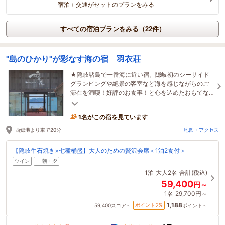
宿泊＋交通がセットのプランをみる
すべての宿泊プランをみる（22件）
"島のひかり"が彩なす海の宿 羽衣荘
★隠岐諸島で一番海に近い宿。隠岐初のシーサイド
グランピングや絶景の客室など海を感じながらのご
滞在を満喫！好評のお食事！と心を込めたおもてな
し！で皆様をお待ちしてます♪全館 Wifi完備。
1名がこの宿を見ています
西郷港より車で20分
地図・アクセス
【隠岐牛石焼き×七種桶盛】大人のための贅沢会席＜1泊2食付＞
ツイン
朝・夕
1泊
大人2名
合計(税込)
59,400
円～
1名
29,700円～
1,188
2
ポイント
%
59,400
スコア～
ポイント～