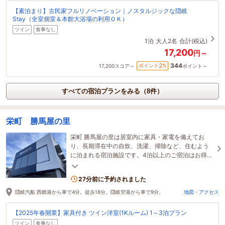
【素泊まり】古民家フルリノベーション｜ノスタルジックな隠岐
Stay（全室個室＆本館大浴場の利用ＯＫ）
ツイン
食事なし
1泊
大人2名
合計(税込)
17,200
円～
344
2
ポイント
%
17,200
スコア～
ポイント～
すべての宿泊プランをみる（8件）
栄町 勝馬屋の里
栄町 勝馬屋の里は居室内に家具・家電を備えてお
り、長期滞在中の自炊、洗濯、掃除など、住むよう
に泊まれる宿泊施設です。4泊以上のご宿泊はお得で
す。無人ミニコンビニも併設しております。
27分前に予約されました
隠岐汽船 西郷港から車で4分。徒歩18分。隠岐空港から車で9分。
地図・アクセス
【2025年春開業】家具付き ツイン洋室(1Kルーム) 1～3泊プラン
ツイン
食事なし