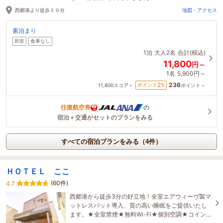
西郷港より徒歩１０分
地図・アクセス
素泊まり
和室
食事なし
1泊
大人2名
合計(税込)
11,800
円～
1名
5,900円～
236
2
ポイント
%
11,800
スコア～
ポイント～
往復航空券
の
宿泊＋交通がセットのプランをみる
すべての宿泊プランをみる（4件）
ＨＯＴＥＬ ここ
(60件)
4.7
西郷港から徒歩3分の好立地！全室エアウィーヴ製マ
ットレスパット導入、質の高い睡眠をご提供いたし
ます。★全室禁煙★無料Wi-Fi★個別空調★コインラ