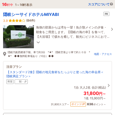
16
スコアについて
軒中
1
～
16
軒表示
隠岐シーサイドホテルMIYABI
PR
(84件)
3.9
海側の部屋からは湾を一望！魚介類メインの夕食・
朝食をご用意します。【隠岐の海の幸】を食べて、
【大浴場】で疲れを癒して、観光にビジネスにおで
かけください。 事前予約で送迎も可。無料駐車場あ
り♪
隠岐汽船西郷港下船、車で約3分 *★* 隠岐空港より車で約１０分 *
地図・アクセス
★* ◆◆無料駐車場あり（10台）◆◆
注目プラン
【スタンダード2食】隠岐の地元食材をたっぷりと使った海の幸会席＜
隠岐満足プラン＞
和室
朝・夕
1泊
大人2名
合計(税込)
31,800
円～
1名
15,900円～
636
ポイントUP
31,800
スコア～
ポイント～