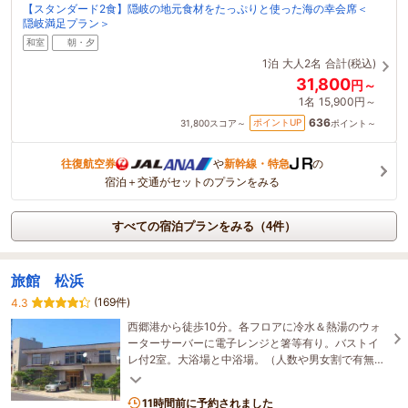
【スタンダード2食】隠岐の地元食材をたっぷりと使った海の幸会席＜
隠岐満足プラン＞
和室
朝・夕
1泊
大人2名
合計(税込)
31,800
円～
1名
15,900円～
636
ポイントUP
31,800
スコア～
ポイント～
往復航空券
や
新幹線・特急
の
宿泊＋交通がセットのプランをみる
すべての宿泊プランをみる（4件）
旅館 松浜
(169件)
4.3
西郷港から徒歩10分。各フロアに冷水＆熱湯のウォ
ーターサーバーに電子レンジと箸等有り。バストイ
レ付2室。大浴場と中浴場。（人数や男女割で有無と
変更）男女ともウオシュレット付きトイレ一つずつ
有り。
11時間前に予約されました