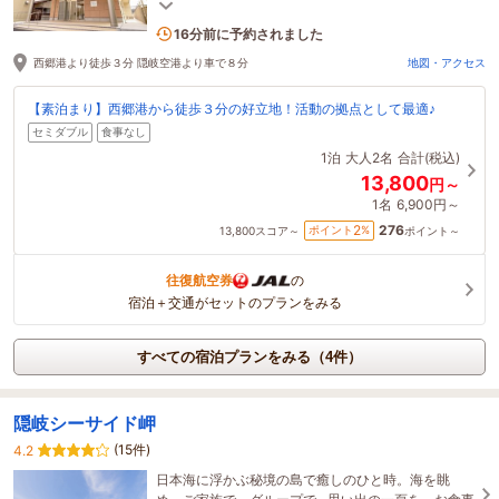
ンドリー★活動の拠点としてピッタリ！
1名がこの宿を見ています
16分前に予約されました
西郷港より徒歩３分 隠岐空港より車で８分
地図・アクセス
【素泊まり】西郷港から徒歩３分の好立地！活動の拠点として最適♪
セミダブル
食事なし
1泊
大人2名
合計(税込)
13,800
円～
1名
6,900円～
276
2
ポイント
%
13,800
スコア～
ポイント～
往復航空券
の
宿泊＋交通がセットのプランをみる
すべての宿泊プランをみる（4件）
隠岐シーサイド岬
(15件)
4.2
日本海に浮かぶ秘境の島で癒しのひと時。海を眺