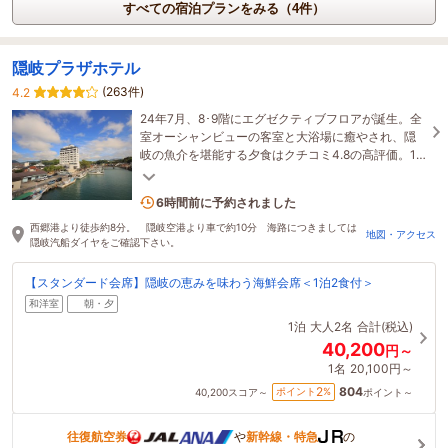
すべての宿泊プランをみる（4件）
隠岐プラザホテル
(263件)
4.2
24年7月、8･9階にエグゼクティブフロアが誕生。全
室オーシャンビューの客室と大浴場に癒やされ、隠
岐の魚介を堪能する夕食はクチコミ4.8の高評価。1
階には仕事に便利なコワーキングスペースも完備。
2名がこの宿を見ています
6時間前に予約されました
西郷港より徒歩約8分。 隠岐空港より車で約10分 海路につきましては
地図・アクセス
隠岐汽船ダイヤをご確認下さい。
【スタンダード会席】隠岐の恵みを味わう海鮮会席＜1泊2食付＞
和洋室
朝・夕
1泊
大人2名
合計(税込)
40,200
円～
1名
20,100円～
804
2
ポイント
%
40,200
スコア～
ポイント～
往復航空券
や
新幹線・特急
の