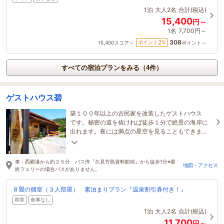
1泊
大人2名
合計(税込)
15,400
円～
1名
7,700円～
308
2
ポイント
%
15,400
スコア～
ポイント～
すべての宿泊プランをみる（4件）
ゲストハウス碧
築１００年以上の古民家を改装したゲストハウス
です。秘密の道を抜ければ徒歩１分で絶景の海岸に
出れます。夜には満点の星空を見ることもできま
す！館内にcafe &barもあります。
車：西郷港から約２５分 バス停『久見竹島資料館前』から徒歩1分※最
地図・アクセス
終フェリーの場合バスがありません。
８畳の個室（３人部屋） 素泊まりプラン『温泉割引券付き！』
和室
食事なし
1泊
大人2名
合計(税込)
11,700
円～