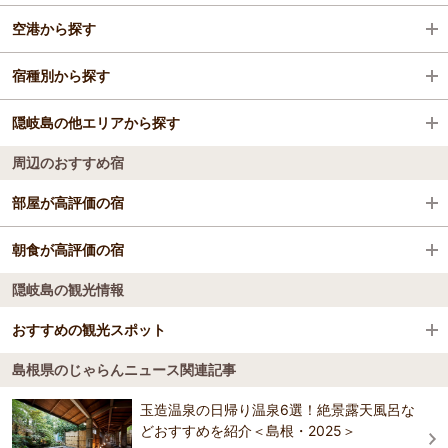
空港から探す
出雲大社
宿種別から探す
国宝松江城
出雲空港（出雲縁結び空港）
隠岐島の他エリアから探す
足立美術館
石見空港（萩・石見空港）
ビジネスホテル
周辺のおすすめ宿
八重垣神社
隠岐空港
旅館
島前
部屋が高評価の宿
宍道湖夕日スポット
格安ホテル
国賀荘
朝食が高評価の宿
日本庭園 由志園
隠岐島の観光情報
国賀荘
松江フォーゲルパーク
おすすめの観光スポット
ホテル隠岐
ぐるっと松江 堀川めぐり
島根県のじゃらんニュース関連記事
壇鏡の滝
4.4
出雲日御碕灯台
玉造温泉の日帰り温泉6選！絶景露天風呂な
屏風のような岩盤の中央に壇鏡神社があり、その右に高さ50ｍの雄滝
どおすすめを紹介＜島根・2025＞
と左に40ｍの雌滝が流れ落ちる。雄滝は後ろへ回ることができ、全国