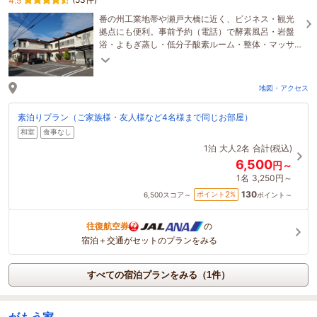
4.5
番の州工業地帯や瀬戸大橋に近く、ビジネス・観光
拠点にも便利。事前予約（電話）で酵素風呂・岩盤
浴・よもぎ蒸し・低分子酸素ルーム・整体・マッサ
ージのご利用も可能です。（有料・宿泊割引あり）
地図・アクセス
素泊りプラン（ご家族様・友人様など4名様まで同じお部屋）
和室
食事なし
1泊
大人2名
合計(税込)
6,500
円～
1名
3,250円～
130
2
ポイント
%
6,500
スコア～
ポイント～
往復航空券
の
宿泊＋交通がセットのプランをみる
すべての宿泊プランをみる（1件）
がもう家