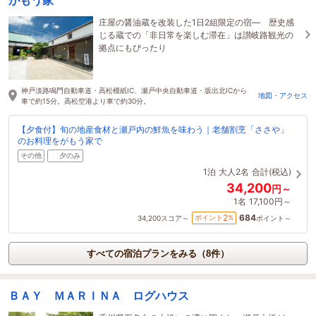
庄屋の醤油蔵を改装した1日2組限定の宿― 歴史感
じる蔵での「非日常を楽しむ滞在」は讃岐路観光の
拠点にもぴったり
神戸淡路鳴門自動車道・高松檀紙IC、瀬戸中央自動車道・坂出北ICから
地図・アクセス
車で約15分。高松空港より車で約30分。
【夕食付】旬の地産食材と瀬戸内の鮮魚を味わう｜老舗割烹「ささや」
のお料理をがもう家で
その他
夕のみ
1泊
大人2名
合計(税込)
34,200
円～
1名
17,100円～
684
2
ポイント
%
34,200
スコア～
ポイント～
すべての宿泊プランをみる（8件）
ＢＡＹ ＭＡＲＩＮＡ ログハウス