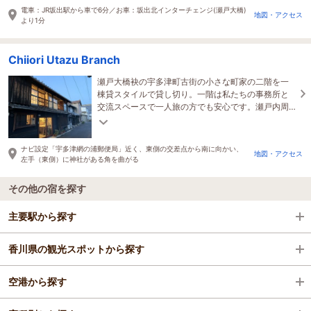
電車：JR坂出駅から車で6分／お車：坂出北インターチェンジ(瀬戸大橋)
地図・アクセス
より1分
Chiiori Utazu Branch
瀬戸大橋袂の宇多津町古街の小さな町家の二階を一
棟貸スタイルで貸し切り。一階は私たちの事務所と
交流スペースで一人旅の方でも安心です。瀬戸内周
辺や四国の旅のご相談もお気軽にお声がけくださ
い。
ナビ設定「宇多津網の浦郵便局」近く、東側の交差点から南に向かい、
地図・アクセス
左手（東側）に神社がある角を曲がる
その他の宿を探す
主要駅から探す
香川県の観光スポットから探す
鴨川駅
空港から探す
坂出駅
金刀比羅宮