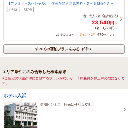
【ファミリースペシャル】小学生半額☆幼児無料－選べる朝食付き－
その他
朝のみ
1泊
大人2名
合計(税込)
23,540
円～
1名
11,770円～
470
2
ポイント
%
23,540
スコア～
ポイント～
すべての宿泊プランをみる（6件）
エリア条件にのみ合致した検索結果
※ご指定の検索条件に合致するプランがないか、予約受付を停止中の宿になりま
す。
ホテル入浜
長期ビジネス、観光に便利な立地！