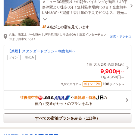
メニュー30種類以上の朝食バイキングが無料！JR宇
多津駅より徒歩0分！無料駐車場約150台！全室無料
LAN＆Wi-Fi完備！香川県の中央でビジネス、観光に
も便利！■朝食クチコミ4.5点■
4名がこの宿を見ています
12分前に予約されました
丸亀、坂出より一駅5分！JR宇多津駅より徒歩0分！坂出インターチェン
地図・アクセス
ジよりお車で５分！
【禁煙】スタンダードプラン＜朝食無料＞
ツイン
朝のみ
1泊
大人2名
合計(税込)
9,900
円～
1名
4,950円～
198
2
ポイント
%
9,900
スコア～
ポイント～
往復航空券
や
新幹線・特急
の
宿泊＋交通がセットのプランをみる
すべての宿泊プランをみる（113件）