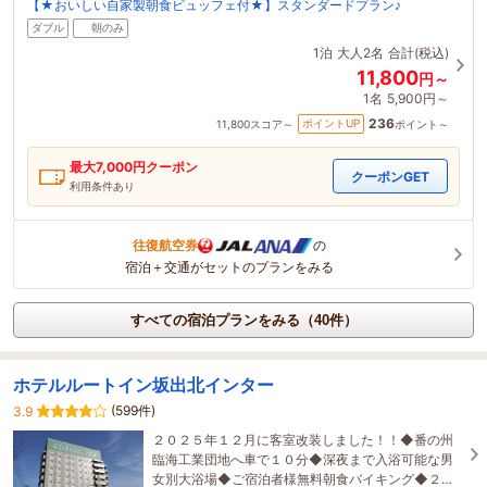
【★おいしい自家製朝食ビュッフェ付★】スタンダードプラン♪
ダブル
朝のみ
1泊
大人2名
合計(税込)
11,800
円～
1名
5,900円～
236
ポイントUP
11,800
スコア～
ポイント～
最大
7,000
円クーポン
クーポンGET
利用条件あり
往復航空券
の
宿泊＋交通がセットのプランをみる
すべての宿泊プランをみる（40件）
ホテルルートイン坂出北インター
(599件)
3.9
２０２５年１２月に客室改装しました！！◆番の州
臨海工業団地へ車で１０分◆深夜まで入浴可能な男
女別大浴場◆ご宿泊者様無料朝食バイキング◆２４