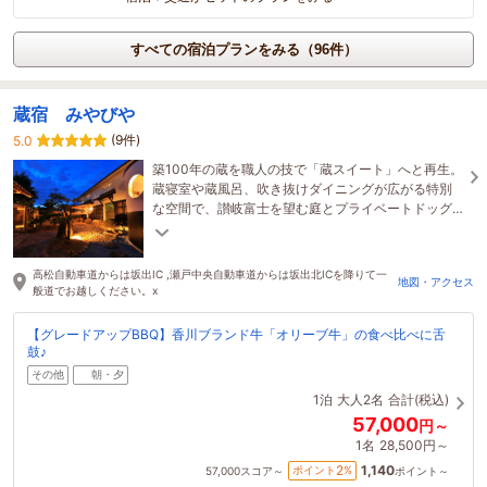
すべての宿泊プランをみる（96件）
蔵宿 みやびや
(9件)
5.0
築100年の蔵を職人の技で「蔵スイート」へと再生。
蔵寝室や蔵風呂、吹き抜けダイニングが広がる特別
な空間で、讃岐富士を望む庭とプライベートドッグ
ランを愛犬と満喫。夕食はBBQや出張料理にも対応
します。
高松自動車道からは坂出IC ,瀬戸中央自動車道からは坂出北ICを降りて一
地図・アクセス
般道でお越しください。x
【グレードアップBBQ】香川ブランド牛「オリーブ牛」の食べ比べに舌
鼓♪
その他
朝・夕
1泊
大人2名
合計(税込)
57,000
円～
1名
28,500円～
1,140
2
ポイント
%
57,000
スコア～
ポイント～