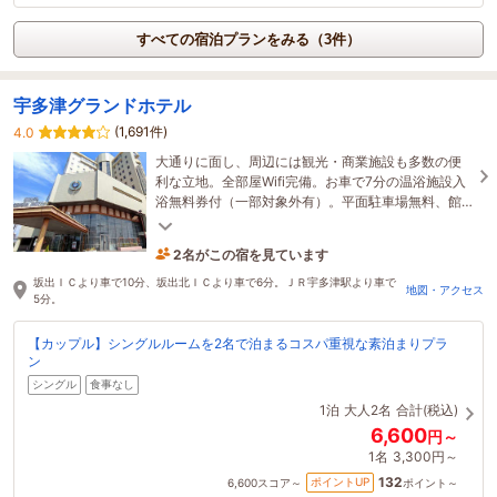
すべての宿泊プランをみる（3件）
宇多津グランドホテル
(1,691件)
4.0
大通りに面し、周辺には観光・商業施設も多数の便
利な立地。全部屋Wifi完備。お車で7分の温浴施設入
浴無料券付（一部対象外有）。平面駐車場無料、館
内には大浴場・サウナもあります。
2名がこの宿を見ています
1時間前に予約されました
坂出ＩＣより車で10分、坂出北ＩＣより車で6分。ＪＲ宇多津駅より車で
地図・アクセス
5分。
【カップル】シングルルームを2名で泊まるコスパ重視な素泊まりプラ
ン
シングル
食事なし
1泊
大人2名
合計(税込)
6,600
円～
1名
3,300円～
132
ポイントUP
6,600
スコア～
ポイント～