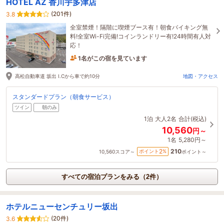
HOTEL AZ 香川宇多津店
(201件)
3.8
全室禁煙！隔階に喫煙ブース有！朝食バイキング無
料!全室Wi-Fi完備!コインランドリー有!24時間有人対
応！
1名がこの宿を見ています
20分前に予約されました
高松自動車道 坂出 I.Cから車で約10分
地図・アクセス
スタンダードプラン（朝食サービス）
ツイン
朝のみ
1泊
大人2名
合計(税込)
10,560
円～
1名
5,280円～
210
2
ポイント
%
10,560
スコア～
ポイント～
すべての宿泊プランをみる（2件）
ホテルニューセンチュリー坂出
(20件)
3.6