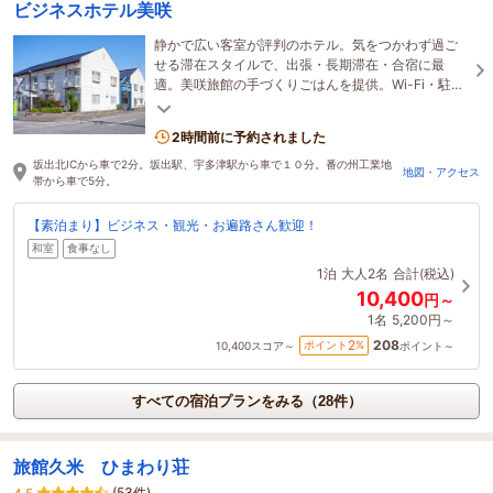
ビジネスホテル美咲
静かで広い客室が評判のホテル。気をつかわず過ご
せる滞在スタイルで、出張・長期滞在・合宿に最
適。美咲旅館の手づくりごはんを提供。Wi-Fi・駐車
場・無料洗濯機も完備し快適です。
2時間前に予約されました
坂出北ICから車で2分。坂出駅、宇多津駅から車で１０分。番の州工業地
地図・アクセス
帯から車で5分。
【素泊まり】ビジネス・観光・お遍路さん歓迎！
和室
食事なし
1泊
大人2名
合計(税込)
10,400
円～
1名
5,200円～
208
2
ポイント
%
10,400
スコア～
ポイント～
すべての宿泊プランをみる（28件）
旅館久米 ひまわり荘
(53件)