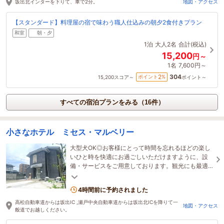
坂出北インターを下りて、車で2分。
地図・アクセス
【スタンダード】料理屋の宿で味わう職人仕込みの朝夕2食付きプラン
和室
朝・夕
1泊
大人2名
合計(税込)
15,200
円～
1名
7,600円～
304
2
ポイント
%
15,200
スコア～
ポイント～
すべての宿泊プランをみる（16件）
小さなホテル ミセス・マルベリー
大型犬OK◎お客様にとって時間を忘れるほどの楽し
いひと時を快適にお過ごしいただけますように、設
備・サービスをご用意しております。観光にも最適
なロケーションで、あなたをお待ちしています。
4時間前に予約されました
高松自動車道からは坂出IC ,瀬戸中央自動車道からは坂出北ICを降りて一
地図・アクセス
般道でお越しください。