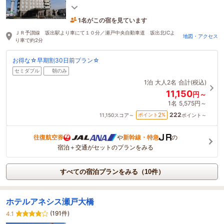
時間利用可コインランドリー
1名がこの宿を見ています
1時間前に予約されました
ＪＲ予讃線 坂出駅より車にて１０分／瀬戸中央自動車道 坂出北ICよ
地図・アクセス
り車で約2分
お得な☆早期割30日前プラン☆
セミダブル
朝のみ
1泊
大人2名
合計(税込)
11,150
円～
1名
5,575円～
222
2
ポイント
%
11,150
スコア～
ポイント～
往復航空券
や
新幹線・特急
の
宿泊＋交通がセットのプランをみる
すべての宿泊プランをみる（10件）
ホテルアネシス瀬戸大橋
(191件)
4.1