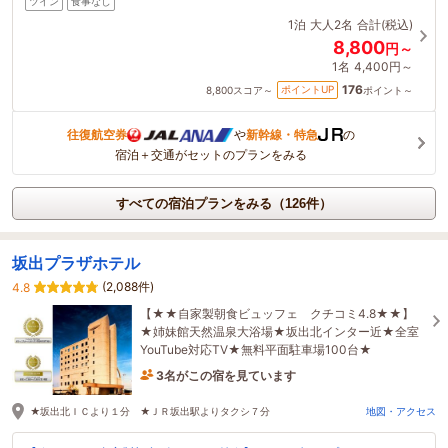
ツイン
食事なし
1泊
大人2名
合計(税込)
8,800
円～
1名
4,400円～
176
ポイントUP
8,800
スコア～
ポイント～
往復航空券
や
新幹線・特急
の
宿泊＋交通がセットのプランをみる
すべての宿泊プランをみる（126件）
坂出プラザホテル
(2,088件)
4.8
【★★自家製朝食ビュッフェ クチコミ4.8★★】
★姉妹館天然温泉大浴場★坂出北インター近★全室
YouTube対応TV★無料平面駐車場100台★
3名がこの宿を見ています
1時間前に予約されました
★坂出北ＩＣより１分 ★ＪＲ坂出駅よりタクシ７分
地図・アクセス