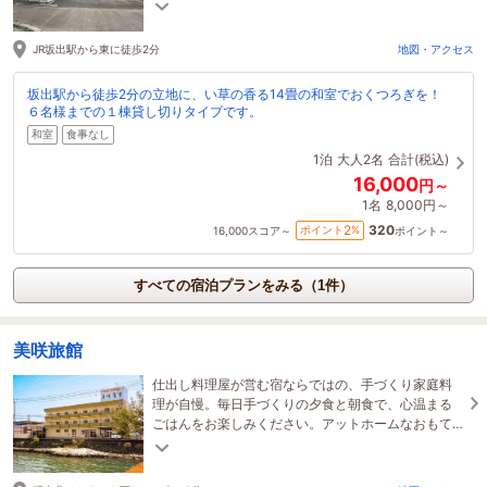
も完備。2世帯の家族旅行や出張での利用に便利で
す。
JR坂出駅から東に徒歩2分
地図・アクセス
坂出駅から徒歩2分の立地に、い草の香る14畳の和室でおくつろぎを！
６名様までの１棟貸し切りタイプです。
和室
食事なし
1泊
大人2名
合計(税込)
16,000
円～
1名
8,000円～
320
2
ポイント
%
16,000
スコア～
ポイント～
すべての宿泊プランをみる（1件）
美咲旅館
仕出し料理屋が営む宿ならではの、手づくり家庭料
理が自慢。毎日手づくりの夕食と朝食で、心温まる
ごはんをお楽しみください。アットホームなおもて
なしで、ゆっくりお寛ぎいただけます。