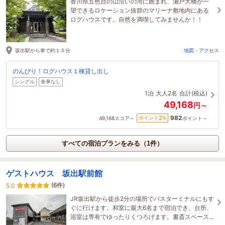
香川県五色台の山沿いの湾に囲まれ、瀬戸大橋が一
望できるロケーション抜群のマリーナ敷地内にある
ログハウスです。自然を満喫してみませんか！！
坂出駅から車で約１５分
地図・アクセス
のんびり！ログハウス１棟貸し出し
シングル
食事なし
1泊
大人2名
合計(税込)
49,168
円～
982
2
ポイント
%
49,168
スコア～
ポイント～
すべての宿泊プランをみる（1件）
ゲストハウス 坂出駅前館
(6件)
5.0
JR坂出駅から徒歩2分の場所でバスターミナルにもす
ぐに行けます。和室に最大6名まで宿泊でき、台所、
浴室は専有でゆったりくつろげます。書斎スペース