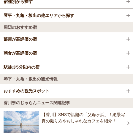
宿種別から探す
宇多津駅
栗林公園
高松空港
琴平・丸亀・坂出の他エリアから探す
レオマリゾート
ビジネスホテル
周辺のおすすめ宿
国営讃岐まんのう公園
旅館
丸亀
部屋が高評価の宿
丸亀城
格安ホテル
琴平・善通寺
ことひら温泉 琴参閣
朝食が高評価の宿
さぬきこどもの国
観音寺
ことひら温泉 琴参閣
駅徒歩5分以内の宿
湯元こんぴら温泉華の湯紅梅亭
銭形砂絵「寛永通宝」
琴平・丸亀・坂出の観光情報
ことひら温泉 琴参閣
湯元こんぴら温泉華の湯紅梅亭
サンポート高松
琴平パークホテル（2023年12月 展望浴場リニュー
おすすめの観光スポット
アル）
湯元こんぴら温泉華の湯紅梅亭
史跡高松城跡（玉藻公園）
琴平花壇
香川県のじゃらんニュース関連記事
琴平花壇
四国水族館
4.0
新屋島水族館
【香川】SNSで話題の「父母ヶ浜」！絶景写
観音寺グランドホテル
観音寺グランドホテル
「四国水景」をテーマにした水族館。日本最大の内海である瀬戸内
真の撮り方やおしゃれなカフェを紹介！
御宿 敷島館（共立リゾート）
海、世界最大の暖流・黒潮が流れる太平洋、人々の生活を支えた人造
湖や清流・四万十川をはじめとする清流の数々を体感することができ
こんぴら温泉湯元八千代