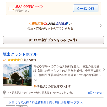
最大
1,000
円クーポン
クーポンGET
利用条件あり
往復航空券
の
宿泊＋交通がセットのプランをみる
すべての宿泊プランをみる（57件）
坂出グランドホテル
(1,573件)
4.1
高松や琴平へのアクセス便利な立地。併設の温浴施
設【癒しの里さらい】の入浴無料券付。全客室Wifi対
応、無料平面駐車場200台完備☆New open四国水族
館までお車で15分
5名がこの宿を見ています
24分前に予約されました
ＪＲ坂出駅よりタクシーで8分。坂出北インターより車で2分。
地図・アクセス
【お日にちでお得☆料金変動型】売り切れ御免!!得々プラン♪