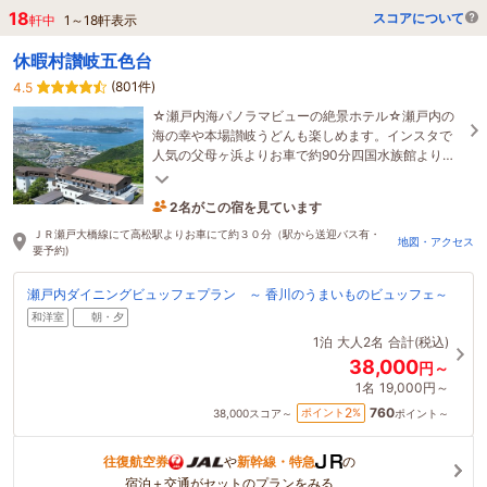
18
スコアについて
軒中
1
～
18
軒表示
休暇村讃岐五色台
(801件)
4.5
☆瀬戸内海パノラマビューの絶景ホテル☆瀬戸内の
海の幸や本場讃岐うどんも楽しめます。インスタで
人気の父母ヶ浜よりお車で約90分四国水族館より約
50分とうどん巡り等観光拠点に便利です♪
2名がこの宿を見ています
3時間前に予約されました
ＪＲ瀬戸大橋線にて高松駅よりお車にて約３０分（駅から送迎バス有・
地図・アクセス
要予約)
瀬戸内ダイニングビュッフェプラン ～ 香川のうまいものビュッフェ～
和洋室
朝・夕
1泊
大人2名
合計(税込)
38,000
円～
1名
19,000円～
760
2
ポイント
%
38,000
スコア～
ポイント～
往復航空券
や
新幹線・特急
の
宿泊＋交通がセットのプランをみる