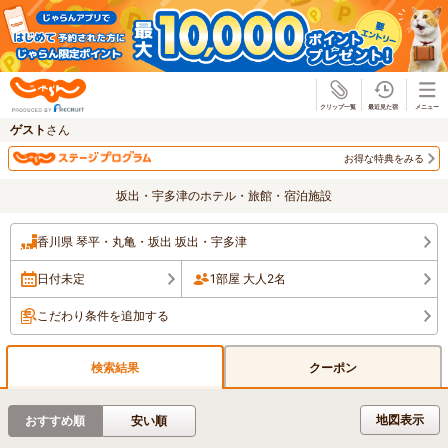
じゃらん
ゲスト
さん
お得な特典をみる
坂出・宇多津のホテル・旅館・宿泊施設
香川県 琴平・丸亀・坂出 坂出・宇多津
日付未定
1部屋 大人2名
こだわり条件を追加する
検索結果
クーポン
地図表示
おすすめ順
安い順