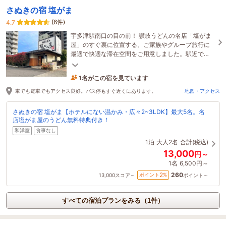
さぬきの宿 塩がま
(6件)
4.7
宇多津駅南口の目の前！ 讃岐うどんの名店「塩がま
屋」のすぐ裏に位置する。ご家族やグループ旅行に
最適で快適な滞在空間をご用意しました。駅近で
色々なものが近いので暮らすように滞在できます。
1名がこの宿を見ています
2時間前に予約されました
車でも電車でもアクセス良好。バス停もすぐ近くにあります。
地図・アクセス
さぬきの宿 塩がま【ホテルにない温かみ・広々2~3LDK】最大5名。名
店塩がま屋のうどん無料特典付き！
和洋室
食事なし
1泊
大人2名
合計(税込)
13,000
円～
1名
6,500円～
260
2
ポイント
%
13,000
スコア～
ポイント～
すべての宿泊プランをみる（1件）