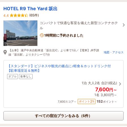
HOTEL R9 The Yard 坂出
(65件)
4.4
コンパクトで快適な客室を備えた新型コンテナホテ
ル
1時間前に予約されました
【お車】 瀬戸中央自動車道「坂出北IC」より車で1分／【電車】JR予讃
地図・アクセス
線「坂出駅」よりタクシーで7分
【スタンダード】ビジネスや観光の拠点に♪軽食＆ホットドリンク付
【駐車場至近＆無料】
ダブル
食事なし
1泊
大人2名
合計(税込)
7,600
円～
1名
3,800円～
152
2
ポイント
%
7,600
スコア～
ポイント～
すべての宿泊プランをみる（6件）