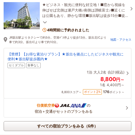
★ビジネス・観光に便利な好立地！■窓から視線を
伸ばせば北側は瀬戸大橋♪南側は讃岐富士♪■近くに
は公園もあり、静かな環境■坂出駅は徒歩15分■徒
歩5分ほどにコンビニ・24時間営業スーパー
4時間前に予約されました
JR坂出駅よりタクシーで約5分。空港ﾊﾞｽ停より徒歩13分。坂出北ICより
地図・アクセス
車で約3分。坂出ICより車で約10分。
【禁煙】【お得な素泊りプラン】★坂出を拠点にしたビジネスや観光に
便利★坂出駅徒歩圏内★
セミダブル
食事なし
1泊
大人2名
合計(税込)
8,800
円～
1名
4,400円～
176
2
ポイント
%
8,800
スコア～
ポイント～
往復航空券
の
宿泊＋交通がセットのプランをみる
すべての宿泊プランをみる（6件）