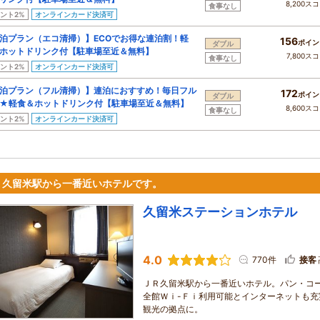
8,200ス
食事なし
ント2%
オンラインカード決済可
泊プラン（エコ清掃）】ECOでお得な連泊割！軽
156
ポイン
ダブル
ホットドリンク付【駐車場至近＆無料】
7,800ス
食事なし
ント2%
オンラインカード決済可
泊プラン（フル清掃）】連泊におすすめ！毎日フル
172
ポイン
ダブル
★軽食＆ホットドリンク付【駐車場至近＆無料】
8,600ス
食事なし
ント2%
オンラインカード決済可
Ｒ久留米駅から一番近いホテルです。
久留米ステーションホテル
4.0
770件
接客
ＪＲ久留米駅から一番近いホテル。パン・コ
全館Ｗｉ-Ｆｉ利用可能とインターネットも
観光の拠点に。