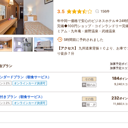
3.5
156件
年中同一価格で安心のビジネスホテル☆24時間
完備◆100円ショップ・コインランドリー完
ミアム・九年庵・嬉野温泉・武雄温泉
5時間前に予約されました
【アクセス】
九州道東背振ＩＣより、お車で
り徒歩７分
加算予定ポイ
泊プラン
加算予定スコ
ンダードプラン（朝食サービス）
184
ポイン
その他
ント2%
オンラインカード決済可
9,240ス
朝のみ
付きプラン（朝食サービス）
232
ポイン
その他
ント2%
オンラインカード決済可
11,660ス
朝・夕