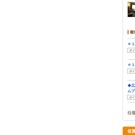
宿
☆１
ポイ
☆１
ポイ
◆広
ムプ
ポイ
往
佐