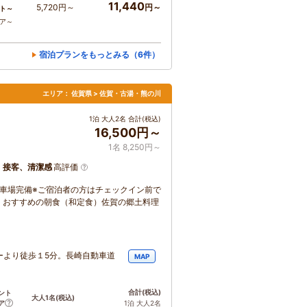
11,440
5,720円～
円～
ト～
コア～
宿泊プランをもっとみる（6件）
エリア：
佐賀県 > 佐賀・古湯・熊の川
1泊 大人2名 合計(税込)
16,500円～
1名 8,250円～
、接客、清潔感
高評価
駐車場完備※ご宿泊者の方はチェックイン前で
。おすすめの朝食（和定食）佐賀の郷土料理
ターより徒歩１5分。長崎自動車道
MAP
合計
(税込)
ント
大人1名
(税込)
ア
1泊 大人2名