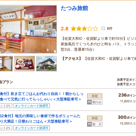
たつみ旅館
2.8
8件
【佐賀大和IC・佐賀駅より車で約10分】ビジ
家族風呂でくつろぎのひと時を バス、トラッ
型3台、普通車15台）
【アクセス】
【佐賀大和IC・佐賀駅より車で
加算予定ポイ
泊プラン
加算予定スコ
食付】炊き立てごはんお代わり自由！！朝からしっ
236
ポイン
和室
食べて元気に行ってらっしゃい♪＜大型車駐車可＞
11,800ス
朝のみ
ント2%
オンラインカード決済可
泊2食付】地元の美味しい食材で作るボリュームた
300
ポイン
和室
り大満足！日替わりごはん＜大型車駐車可＞
15,000ス
朝・夕
ント2%
オンラインカード決済可