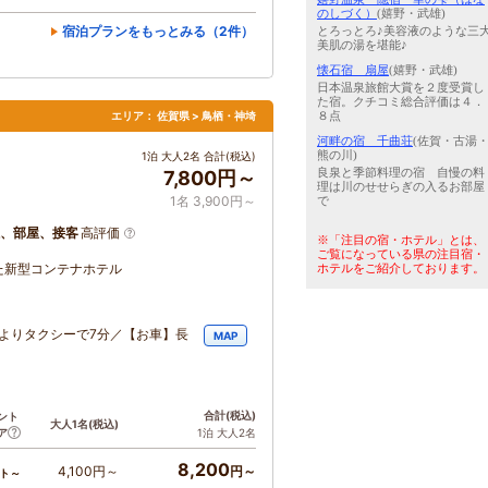
のしづく）
(嬉野・武雄)
宿泊プランをもっとみる（2件）
とろっとろ♪美容液のような三
美肌の湯を堪能♪
懐石宿 扇屋
(嬉野・武雄)
日本温泉旅館大賞を２度受賞し
た宿。クチコミ総合評価は４．
８点
エリア：
佐賀県 > 鳥栖・神埼
河畔の宿 千曲荘
(佐賀・古湯
熊の川)
1泊 大人2名 合計(税込)
良泉と季節料理の宿 自慢の料
7,800円～
理は川のせせらぎの入るお部屋
1名 3,900円～
で
、部屋、接客
高評価
※「注目の宿・ホテル」とは、
ご覧になっている県の注目宿・
た新型コンテナホテル
ホテルをご紹介しております。
よりタクシーで7分／【お車】長
MAP
合計
(税込)
ント
大人1名
(税込)
ア
1泊 大人2名
8,200
4,100円～
円～
ト～