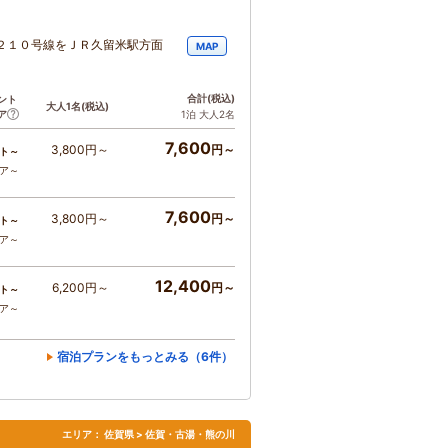
２１０号線をＪＲ久留米駅方面
MAP
合計
(税込)
ント
大人1名
(税込)
ア
1泊 大人2名
7,600
3,800円～
円～
ト～
コア～
7,600
3,800円～
円～
ト～
コア～
12,400
6,200円～
円～
ト～
コア～
宿泊プランをもっとみる（6件）
エリア：
佐賀県 > 佐賀・古湯・熊の川