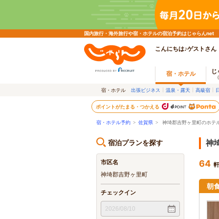
国内旅行・海外旅行や宿・ホテルの宿泊予約はじゃらんnet
こんにちは♪ゲストさん
じ
宿・ホテル
宿・ホテル
出張ビジネス
温泉・露天
高級宿
ポイントがたまる・つかえる
宿・ホテル予約
>
佐賀県
>
神埼郡吉野ヶ里町のホテ
宿泊プランを探す
神
市区名
64
神埼郡吉野ヶ里町
朝
チェックイン