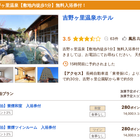
野ヶ里温泉【敷地内徒歩1分】無料入浴券付！
吉野ヶ里温泉ホテル
3.5
63件
風呂
吉野ヶ里温泉【敷地内徒歩1分】無料入浴券付！
きましては、お電話にてお尋ねください。 天
15時間前に予約されました
【アクセス】
長崎自動車道「東脊振I.C」よ
で約30分。吉野ヶ里公園駅から車で約5分
加算予定ポイ
泊プラン
加算予定スコ
泊】禁煙和室 入浴券付
280
ポイン
和室
ント2%
14,000ス
食事なし
泊】禁煙ツインルーム 入浴券付
280
ポイン
ツイン
ント2%
14,000ス
食事なし