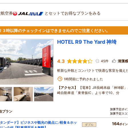
復航空券
とセットでお得なプランをみる
 ２３時以降のチェックインはできませんのでご注意ください。
HOTEL R9 The Yard 神埼
4.3
45件
清潔感
斬新な外観とコンパクトで快適な客室を備え
1時間前に予約されました
【アクセス】
【電車】JR長崎本線「神埼駅」
崎自動車道「東脊振IC」より車で10。分
加算予定ポイ
泊プラン
加算予定スコ
タンダード】ビジネスや観光の拠点に♪軽食＆ホッ
164
ポイン
ダブル
リンク付【駐車場至近＆無料】