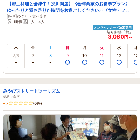
【郷土料理と会津牛！渋川問屋】《会津商家のお食事プラン》
ゆったりと満ち足りた時間をお過ごしください♪♪《女性・ファ
町めぐり・食べ歩き
ミリーにおすすめ》
1時間
1人～4人
オンラインカード決済専用
祭り御膳「鶴」
3,080
円～
木
金
土
日
月
火
水
木
6
7
8
9
10
11
12
13
8/
みやびストリートツーリズム
福島 ＞白河
-.-
(0件)