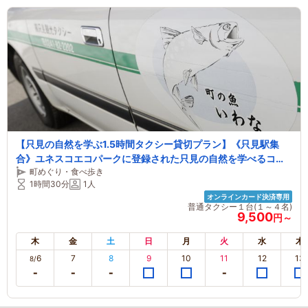
【只見の自然を学ぶ1.5時間タクシー貸切プラン】《只見駅集
合》ユネスコエコパークに登録された只見の自然を学べるコー
町めぐり・食べ歩き
スです♪
1時間30分
1人
オンラインカード決済専用
普通タクシー１台(１～４名)
9,500
円～
木
金
土
日
月
火
水
木
6
7
8
9
10
11
12
13
8/