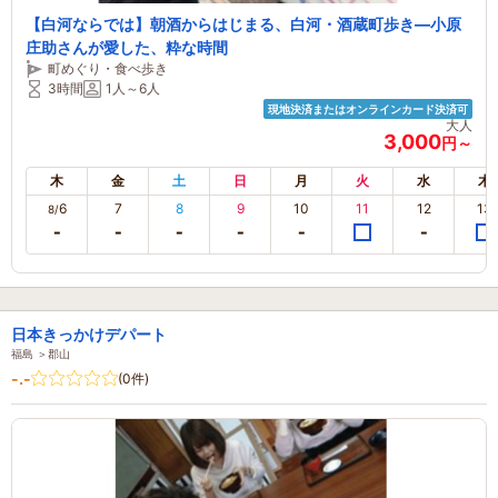
【白河ならでは】朝酒からはじまる、白河・酒蔵町歩き―小原
庄助さんが愛した、粋な時間
町めぐり・食べ歩き
3時間
1人～6人
現地決済またはオンラインカード決済可
大人
3,000
円～
木
金
土
日
月
火
水
木
6
7
8
9
10
11
12
13
8/
日本きっかけデパート
福島 ＞郡山
-.-
(0件)