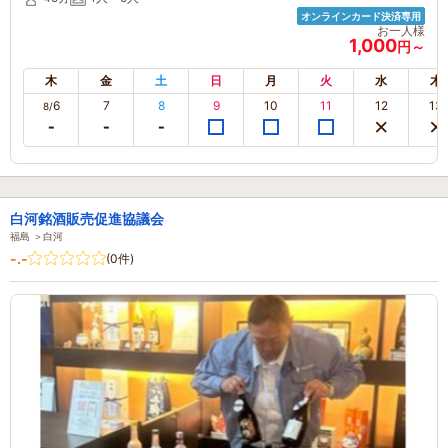
オンラインカード決済専用
お一人様
1,000
円～
木
金
土
日
月
火
水
木
6
7
8
9
10
11
12
13
8/
白河銘酒販売促進協議会
福島 ＞白河
-.-
(0件)