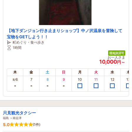
【地下ダンジョン行き止まりショップ】中ノ沢温泉を冒険して
宝物をGETしよう！！
町めぐり・食べ歩き
1時間
現地決済可
お一人さま
10,000
円～
木
金
土
日
月
火
水
木
6
7
8
9
10
11
12
13
8/
只見観光タクシー
福島 ＞南会津
5.0
(1件)