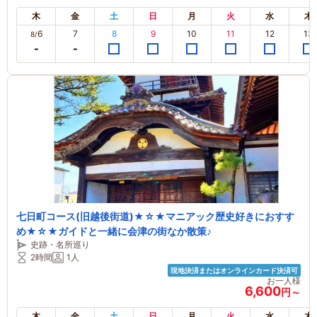
木
金
土
日
月
火
水
木
6
7
8
9
10
11
12
13
8/
七日町コース(旧越後街道)★☆★マニアック歴史好きにおすす
め★☆★ガイドと一緒に会津の街なか散策♪
史跡・名所巡り
2時間
1人
現地決済またはオンラインカード決済可
お一人様
6,600
円～
木
金
土
日
月
火
水
木