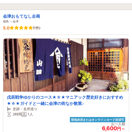
会津おもてなし企画
福島 ＞会津
5.0
(1件)
戊辰戦争ゆかりのコース★☆★マニアック歴史好きにおすすめ
★☆★ガイドと一緒に会津の街なか散策♪
史跡・名所巡り
2時間
1人
現地決済またはオンラインカード決済可
お一人様
6,600
円～