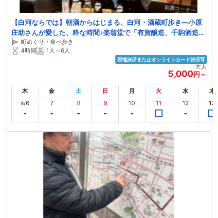
【白河ならでは】朝酒からはじまる、白河・酒蔵町歩き―小原
庄助さんが愛した、粋な時間♪楽翁堂で「有賀醸造、千駒酒造、
町めぐり・食べ歩き
大谷忠吉本店」白河銘酒・約15種類を60分間飲み放題♪
4時間
1人～6人
現地決済またはオンラインカード決済可
大人
5,000
円～
木
金
土
日
月
火
水
木
6
7
8
9
10
11
12
13
8/