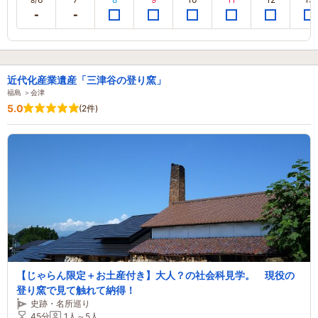
8/
近代化産業遺産「三津谷の登り窯」
福島 ＞会津
5.0
(2件)
【じゃらん限定＋お土産付き】大人？の社会科見学。 現役の
登り窯で見て触れて納得！
史跡・名所巡り
45分
1人～5人