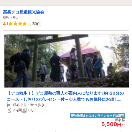
高柴デコ屋敷観光協会
福島 ＞郡山
4.1
(59件)
【デコ散歩！】デコ屋敷の職人が案内人になります♪約120分の
コース・しおりのプレゼント付～少人数でもお気軽にお越しく
町めぐり・食べ歩き
ださい・無料駐車場有～
2時間
1人
現地決済またはオンラインカード決済可
1～15名様
5,500
円～