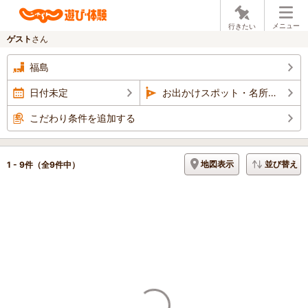
メニュー
行きたい
ゲスト
さん
福島
日付未定
お出かけスポット・名所巡り
こだわり条件を追加する
地図表示
並び替え
1 - 9件
（全9件中）