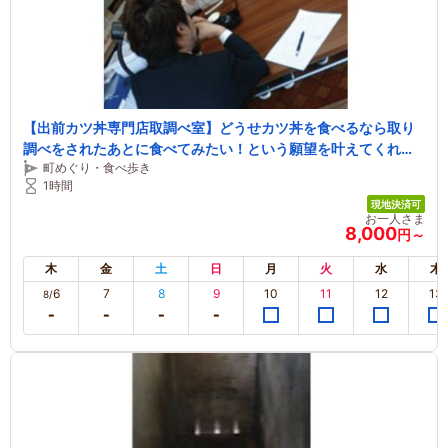
【出前カツ丼専門店取調べ室】どうせカツ丼を食べるなら取り
調べをされたあとに食べてみたい！という願望を叶えてくれる
町めぐり・食べ歩き
地球唯一のお店！！
1時間
現地決済可
お一人さま
8,000
円～
木
金
土
日
月
火
水
木
6
7
8
9
10
11
12
13
8/