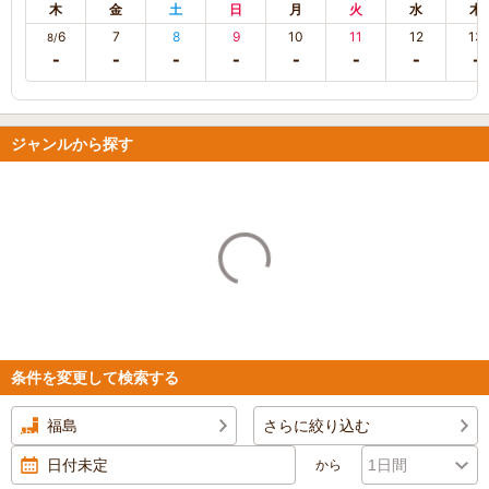
木
金
土
日
月
火
水
木
6
7
8
9
10
11
12
13
8/
ジャンルから探す
条件を変更して検索する
福島
さらに絞り込む
から