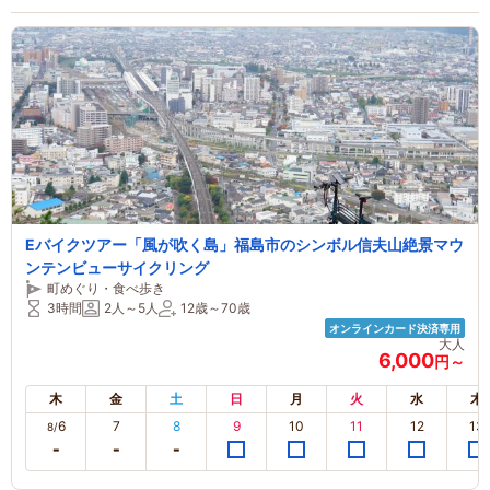
Eバイクツアー「風が吹く島」福島市のシンボル信夫山絶景マウ
ンテンビューサイクリング
町めぐり・食べ歩き
3時間
2人～5人
12歳～70歳
オンラインカード決済専用
大人
6,000
円～
木
金
土
日
月
火
水
木
6
7
8
9
10
11
12
13
8/