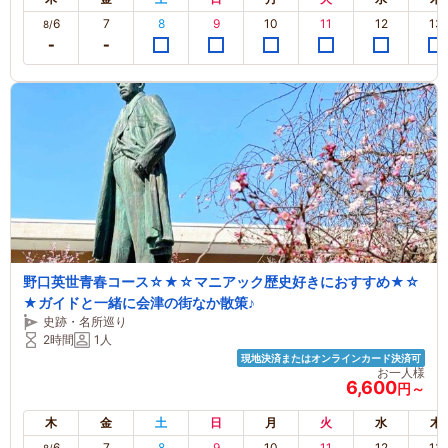
6
7
8
9
10
11
12
13
8/
野口英世青春コース☆★☆マニアック歴史好きにおすすめ★☆
★ガイドと一緒に会津の街なか散策♪
史跡・名所巡り
2時間
1人
現地決済またはオンラインカード決済可
お一人様
6,600
円～
木
金
土
日
月
火
水
木
6
7
8
9
10
11
12
13