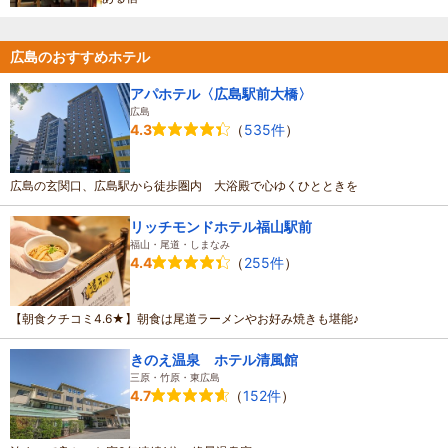
広島のおすすめホテル
アパホテル〈広島駅前大橋〉
広島
（
535件
）
4.3
広島の玄関口、広島駅から徒歩圏内 大浴殿で心ゆくひとときを
リッチモンドホテル福山駅前
福山・尾道・しまなみ
（
255件
）
4.4
【朝食クチコミ4.6★】朝食は尾道ラーメンやお好み焼きも堪能♪
きのえ温泉 ホテル清風館
三原・竹原・東広島
（
152件
）
4.7