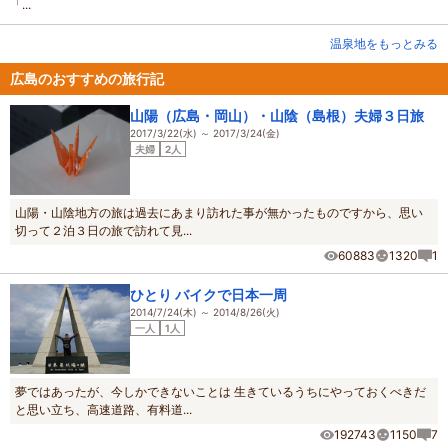
「...
温泉地をもっとみる
広島のおすすめの旅行記
山陽（広島・岡山）・山陰（島根）夫婦３日旅
2017/3/22(水) ～ 2017/3/24(金)
夫婦
2人
山陽・山陰地方の旅は過去にあまり訪れた事が無かったものですから、思い
切って２泊３日の旅で訪れて見...
60883
1320
1
ひとり バイクで日本一周
2014/7/24(木) ～ 2014/8/26(火)
一人
1人
夢ではあったが、今しかできないことは 生きているうちにやっておくべきだ
と思い立ち、高速道路、有料道...
192743
1150
7