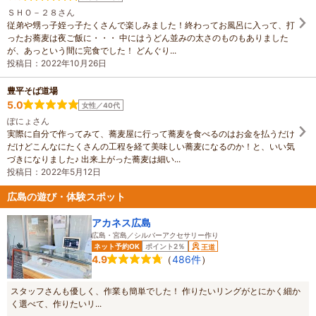
ＳＨＯ－２８さん
従弟や甥っ子姪っ子たくさんで楽しみました！終わってお風呂に入って、打
ったお蕎麦は夜ご飯に・・・ 中にはうどん並みの太さのものもありました
が、あっという間に完食でした！ どんぐり...
投稿日：2022年10月26日
豊平そば道場
5.0
女性／40代
ぽにょさん
実際に自分で作ってみて、蕎麦屋に行って蕎麦を食べるのはお金を払うだけ
だけどこんなにたくさんの工程を経て美味しい蕎麦になるのか！と、いい気
づきになりました♪ 出来上がった蕎麦は細い...
投稿日：2022年5月12日
広島の遊び・体験スポット
アカネス広島
広島・宮島／シルバーアクセサリー作り
ネット予約OK
ポイント2％
王道
（
486件
）
4.9
スタッフさんも優しく、作業も簡単でした！ 作りたいリングがとにかく細か
く選べて、作りたいリ...