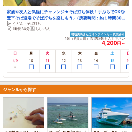
家族や友人と気軽にチャレンジ★そば打ち体験！手ぶらでOK◎
豊平そば道場でそば打ちを楽しもう♪（所要時間：約１時間30
うどん・そば打ち
分）2026.5.1～
1時間30分
1人～6人
現地決済またはオンラインカード決済可
1鉢（約5人前）希望鉢数を入力下さい
4,200
円～
日
月
火
水
木
金
土
日
9
10
11
12
13
14
15
16
8/
ジャンルから探す