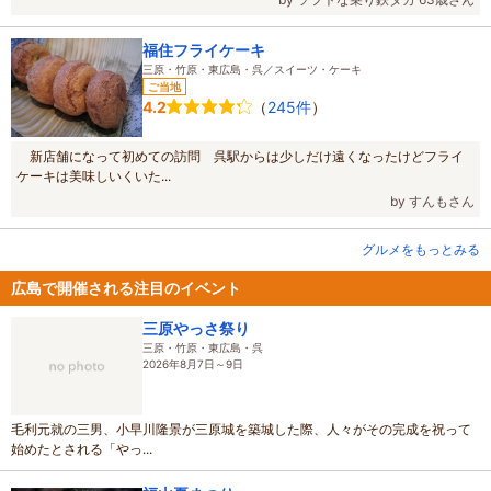
福住フライケーキ
三原・竹原・東広島・呉／スイーツ・ケーキ
ご当地
（
245件
）
4.2
新店舗になって初めての訪問 呉駅からは少しだけ遠くなったけどフライ
ケーキは美味しいくいた...
by すんもさん
グルメをもっとみる
広島で開催される注目のイベント
三原やっさ祭り
三原・竹原・東広島・呉
2026年8月7日～9日
毛利元就の三男、小早川隆景が三原城を築城した際、人々がその完成を祝って
始めたとされる「やっ...