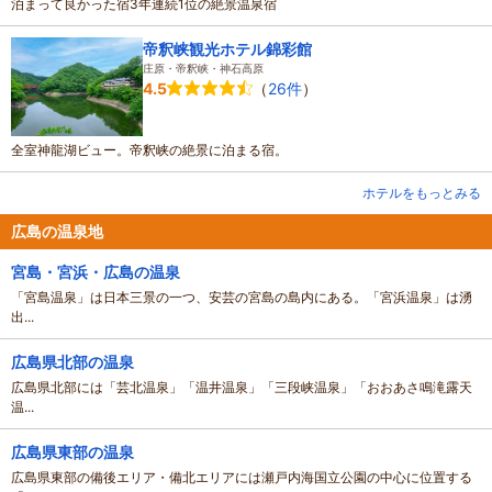
泊まって良かった宿3年連続1位の絶景温泉宿
帝釈峡観光ホテル錦彩館
庄原・帝釈峡・神石高原
（
26件
）
4.5
全室神龍湖ビュー。帝釈峡の絶景に泊まる宿。
ホテルをもっとみる
広島の温泉地
宮島・宮浜・広島の温泉
「宮島温泉」は日本三景の一つ、安芸の宮島の島内にある。「宮浜温泉」は湧
出...
広島県北部の温泉
広島県北部には「芸北温泉」「温井温泉」「三段峡温泉」「おおあさ鳴滝露天
温...
広島県東部の温泉
広島県東部の備後エリア・備北エリアには瀬戸内海国立公園の中心に位置する