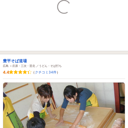
豊平そば道場
広島 ＞庄原・三次・芸北 ／うどん・そば打ち
4.4
（
クチコミ34件
）