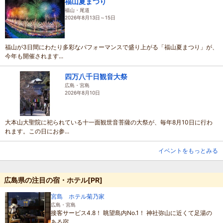
福山夏まつり
福山・尾道
2026年8月13日～15日
福山が3日間にわたり多彩なパフォーマンスで盛り上がる「福山夏まつり」が、
今年も開催されます...
四万八千日観音大祭
広島・宮島
2026年8月10日
大本山大聖院に祀られている十一面観世音菩薩の大祭が、毎年8月10日に行わ
れます。この日にお参...
イベントをもっとみる
広島県の注目の宿・ホテル[PR]
宮島 ホテル菊乃家
広島・宮島
接客サービス4.8！ 眺望島内No.1！ 神社弥山に近くて足湯の
ある宿