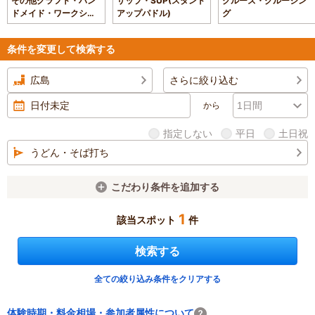
その他クラフト・ハン
サップ・SUP(スタンド
クルーズ・クルージン
ドメイド・ワークショ
アップパドル)
グ
ップ
条件を変更して検索する
広島
さらに絞り込む
から
指定しない
平日
土日祝
うどん・そば打ち
こだわり条件を追加する
1
該当スポット
件
検索する
全ての絞り込み条件をクリアする
体験時期・料金相場・参加者属性について