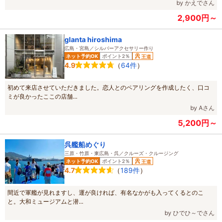
by かえでさん
2,900円～
glanta hiroshima
広島・宮島／シルバーアクセサリー作り
ネット予約OK
ポイント2％
王道
（
64件
）
4.9
初めて来店させていただきました。恋人とのペアリングを作成したく、口コ
ミが良かったここの店舗...
by Aさん
5,200円～
呉艦船めぐり
三原・竹原・東広島・呉／クルーズ・クルージング
ネット予約OK
ポイント2％
王道
（
189件
）
4.7
間近で軍艦が見れますし、運が良ければ、有名なかがも入ってくるとのこ
と。大和ミュージアムと潜...
by ひでひ～でさん