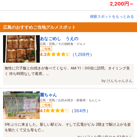
2,200円～
体験スポットをもっとみる
広島のおすすめご当地グルメスポット
あなごめし うえの
広島・宮島／その他軽食・グルメ
ご当地
（
1,298件
）
4.3
無性に穴子飯と白焼きが食べてくなり、AM 11：00頃に訪問。タイミング良
く 待ち時間なしで着席。...
by けんちゃんさん
麗ちゃん
広島・宮島／お好み焼き・鉄板焼・もんじゃ
ご当地
（
364件
）
4.1
5年ぶりに来ました。新しい駅ビル、そして広電がビル 2階まで駆け上がる姿
を観たくて父も母も亡...
by ソフトな乗り鉄タカ 63歳さん