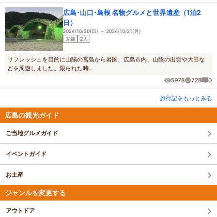
広島･山口･島根 名物グルメと世界遺産（1泊2
日）
2024/10/20(日) ～ 2024/10/21(月)
夫婦
2人
リフレッシュを目的に山陽の宮島から岩国、広島市内、山陰の出雲や大田な
どを周遊しました。限られた時...
5978
728
0
旅行記をもっとみる
広島の観光ガイド
ご当地グルメガイド
イベントガイド
お土産
ジャンルを変更する
アウトドア