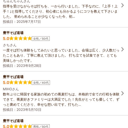
ちゅんちゃんさん
指導を受けながらそば打ちを、一から行いました。下手なのに、｢上手！上
手！｣と指導してくださり、初心者にも分かるようにコツを教えて下さいま
した。 誉められることが少なくなった今、初...
投稿日：2025年7月17日
豊平そば道場
5.0
女性／50代
さちさん
一度そば打ち体験をしてみたいと思っていました。会場は広く、少人数だっ
たこともあり、丁寧に教えて頂けました。 打ち立てを試食できて、とても
美味しかったです。
投稿日：2023年9月28日
豊平そば道場
5.0
女性／40代
MIHOさん
数年ぶりに帰国する家族の初めての蕎麦打ちは、本格的で全ての行程を体験
できて、蕎麦好きファミリーは大満足でした！先生がとっても優しくて、ず
っと褒めてくださり、幸せな想い出です。打ちた...
投稿日：2023年5月10日
豊平そば道場
5.0
男性／50代