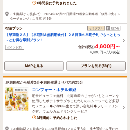
2名がこの宿を見ています
1時間前に予約されました
JR釧路駅から徒歩7分 2024年12月22日開通の道東自動車道「釧路中央イン
ターチェンジ」より車で15分
宿泊プラン
セミダブル
朝のみ
【早期割２８】【早期割＆無料朝食付】２８日前の早期予約でもっともっ
～とお得な早割プラン！
4,600円～
合計(税込)
ポイント2%
4,600円～/人(税込)
MAPを見る
プランを見る(58件)
JR釧路駅から徒歩2分◆釧路空港よりバス約25分
コンフォートホテル釧路
朝食ビュッフェ無料！北海道産のじゃがいもとコーンを
使用したポテトサラダやこだわりのスムージーなど多彩
なメニュー◆小学6年生まで添い寝無料◆フリードリン
ク有、ウェルカムドリンクサービス
3時間前に予約されました
＜JR釧路駅より徒歩2分＞JR釧路駅出口より左手方向、北大通沿い左手にホ