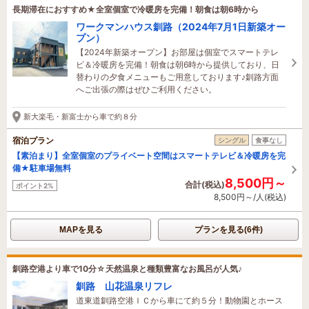
長期滞在におすすめ★全室個室で冷暖房を完備！朝食は朝6時から
ワークマンハウス釧路（2024年7月1日新築オー
プン）
【2024年新築オープン】お部屋は個室でスマートテレ
ビ＆冷暖房を完備！朝食は朝6時から提供しており、日
替わりの夕食メニューもご用意しております♪釧路方面
へご出張の際はぜひご利用ください。
新大楽毛・新富士から車で約８分
宿泊プラン
シングル
食事なし
【素泊まり】全室個室のプライベート空間はスマートテレビ＆冷暖房を完
備★駐車場無料
8,500円～
合計(税込)
ポイント2%
8,500円～/人(税込)
MAPを見る
プランを見る(6件)
釧路空港より車で10分☆天然温泉と種類豊富なお風呂が人気♪
釧路 山花温泉リフレ
道東道釧路空港ＩＣから車にて約５分！動物園とホース