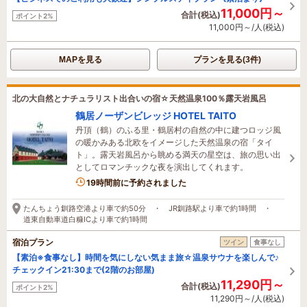
11,000円～
合計(税込)
ポイント2%
11,000円～/人(税込)
MAPを見る
プランを見る(3件)
北の大自然とナチュラリスト出合いの宿☆天然温泉100％露天岩風呂
鶴居ノーザンビレッジ HOTEL TAITO
丹頂（鶴）のふる里・鶴居村の自然の中に建つロッジ風
の暖かみある北欧をイメージした天然温泉の宿「タイ
ト」。露天岩風呂から眺める満天の星空は、旅の思い出
としてロマンチックな夜を演出してくれます。
1名がこの宿を見ています
19時間前に予約されました
たんちょう釧路空港より車で約50分 ・ JR釧路駅より車で約1時間 ・
道東自動車道白糠ICより車で約1時間
宿泊プラン
ツイン
食事なし
【素泊※食事なし】時間を気にしない気まま旅☆温泉サウナを楽しんで♪
チェックイン21:30まで(2階のお部屋)
11,290円～
合計(税込)
ポイント2%
11,290円～/人(税込)