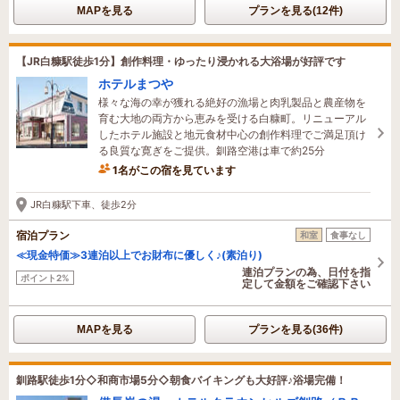
MAPを見る
プランを見る(12件)
【JR白糠駅徒歩1分】創作料理・ゆったり浸かれる大浴場が好評です
ホテルまつや
様々な海の幸が獲れる絶好の漁場と肉乳製品と農産物を
育む大地の両方から恵みを受ける白糠町。リニューアル
したホテル施設と地元食材中心の創作料理でご満足頂け
る良質な寛ぎをご提供。釧路空港は車で約25分
1名がこの宿を見ています
JR白糠駅下車、徒歩2分
宿泊プラン
和室
食事なし
≪現金特価≫3連泊以上でお財布に優しく♪(素泊り)
連泊プランの為、日付を指
ポイント2%
定して金額をご確認下さい
MAPを見る
プランを見る(36件)
釧路駅徒歩1分◇和商市場5分◇朝食バイキングも大好評♪浴場完備！