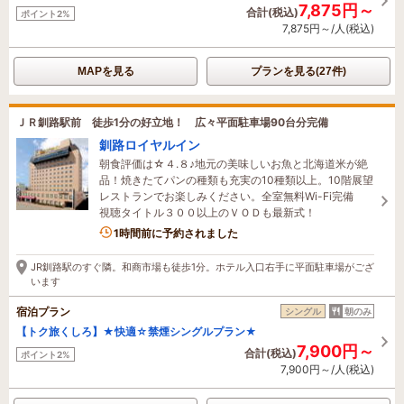
7,875円～
合計(税込)
ポイント2%
7,875円～/人(税込)
MAPを見る
プランを見る(27件)
ＪＲ釧路駅前 徒歩1分の好立地！ 広々平面駐車場90台分完備
釧路ロイヤルイン
朝食評価は☆４.８♪地元の美味しいお魚と北海道米が絶
品！焼きたてパンの種類も充実の10種類以上。10階展望
レストランでお楽しみください。全室無料Wi-Fi完備
視聴タイトル３００以上のＶＯＤも最新式！
3名がこの宿を見ています
1時間前に予約されました
JR釧路駅のすぐ隣。和商市場も徒歩1分。ホテル入口右手に平面駐車場がござ
います
宿泊プラン
シングル
朝のみ
【トク旅くしろ】★快適☆禁煙シングルプラン★
7,900円～
合計(税込)
ポイント2%
7,900円～/人(税込)