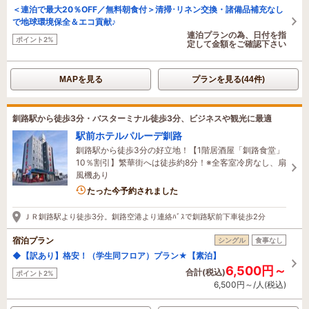
＜連泊で最大20％OFF／無料朝食付＞清掃･リネン交換・諸備品補充なし
で地球環境保全＆エコ貢献♪
連泊プランの為、日付を指
ポイント2%
定して金額をご確認下さい
MAPを見る
プランを見る(44件)
釧路駅から徒歩3分・バスターミナル徒歩3分、ビジネスや観光に最適
駅前ホテルパルーデ釧路
釧路駅から徒歩3分の好立地！【1階居酒屋「釧路食堂」
10％割引】繁華街へは徒歩約8分！※全客室冷房なし、扇
風機あり
6名がこの宿を見ています
たった今予約されました
ＪＲ釧路駅より徒歩3分。釧路空港より連絡ﾊﾞｽで釧路駅前下車徒歩2分
宿泊プラン
シングル
食事なし
◆【訳あり】格安！（学生同フロア）プラン★【素泊】
6,500円～
合計(税込)
ポイント2%
6,500円～/人(税込)