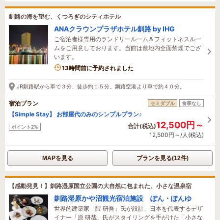
釧路の海を望む、くつろぎのシティホテル
ANAクラウンプラザホテル釧路 by IHG
ご宿泊者様専用のランドリールーム＆フィットネスルー
ムをご用意しております。当館は敷地内全面禁煙でござ
います。
1名がこの宿を見ています
13時間前に予約されました
JR釧路駅から車で３分、徒歩約１５分。釧路空港より車で約４０分。
宿泊プラン
セミダブル
食事なし
【Simple Stay】 お部屋代のみのシンプルプラン♪
12,500円～
合計(税込)
ポイント2%
12,500円～/人(税込)
MAPを見る
プランを見る(12件)
【感動発見！】釧路湿原国立公園の大自然に包まれた、小さな温泉宿
釧路湿原かや沼観光宿泊施設 ぽん・ぽんゆ
世界的建築家「隈 研吾」氏が設計、日本を代表するデザ
イナー「原 研哉」氏がスタイリングを手がけた「小さな