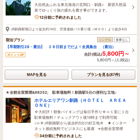
大自然あふれる東北海道の玄関口・釧路♪ 展望天然温
泉でゆっくり旅の疲れを癒す事ができます。
4名がこの宿を見ています
12分前に予約されました
JR釧路駅南口より徒歩約14分、空港連絡バス乗り場（ＭＯＯ）より徒歩4分
宿泊プラン
シングル
食事なし
【早期割引28・素泊】 ２８日前までだよ！全員集合 （素泊）
5,800円～
合計(税込)
ポイントUP
5,800円～/人(税込)
MAPを見る
プランを見る(87件)
★全館全室禁煙&#8252; 駐車場無料！釧路駅5分の便利な立地♪
ホテルエリアワン釧路（ＨＯＴＥＬ ＡＲＥＡ
ＯＮＥ）
☆大好評！朝食バイキングは毎日手作り☆≪１室に１台
駐車場無料！チェックアウト後16時まで利用可能
♪≫☆JR釧路駅から徒歩約5分の好立地☆ ★インター
ネット接続無料でビジネスにも最適 ※全館全室禁煙
2名がこの宿を見ています