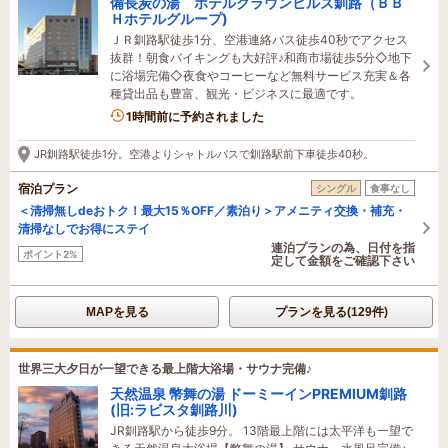
備長炭の湯 ホテルクラウンヒルズ釧路（ＢＢ
Ｈホテルグループ)
ＪＲ釧路駅徒歩1分、空港連絡バス徒歩40秒でアクセス
抜群！朝食バイキングも大好評♪和商市場徒歩5分◇地下
に浴場完備◇夜食やコーヒーなど無料サービス充実＆各
種貸出品も豊富、観光・ビジネスに最適です。
1名がこの宿を見ています
1時間前に予約されました
JR釧路駅徒歩1分。空港よりシャトルバスで釧路駅前下車徒歩40秒。
宿泊プラン
シングル
食事なし
＜清掃無しdeおトク！最大15％OFF／素泊り＞アメニティ交換・補充・
清掃なしでお得にステイ
連泊プランの為、日付を指
ポイント2%
定して金額をご確認下さい
MAPを見る
プランを見る(129件)
世界三大夕日が一望できる最上階大浴場・サウナ完備♪
天然温泉 幣舞の湯 ドーミーインPREMIUM釧路
(旧:ラビスタ釧路川)
JR釧路駅から徒歩9分。 13階最上階には太平洋も一望で