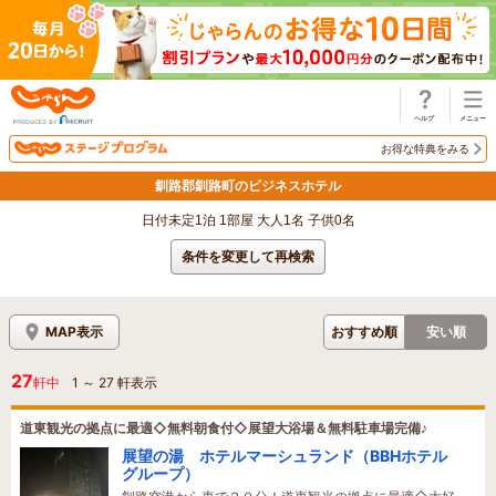
じゃらん
お得な特典をみる
釧路郡釧路町のビジネスホテル
日付未定1泊 1部屋 大人1名 子供0名
条件を変更して再検索
MAP表示
おすすめ順
安い順
27
軒中
1
～
27
軒表示
道東観光の拠点に最適◇無料朝食付◇展望大浴場＆無料駐車場完備♪
展望の湯 ホテルマーシュランド（BBHホテル
グループ）