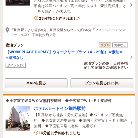
きる天然温泉大浴場【幣舞の湯】 サウナ、水風呂完備♪
朝食は和洋バイキング海の幸たっぷり「豪快海鮮丼」と
「炙り焼き」が大人気
2名がこの宿を見ています
25分前に予約されました
「釧路駅」より徒歩9分、釧路空港からバスで約55分「フィッシャーマンズ
ワーフMOO」下車徒歩約２分
宿泊プラン
ダブル
食事なし
【WORK PLACE DORMY】ウィークリープラン（4～29泊）≪素泊≫
※清掃なし
連泊プランの為、日付を指
ポイント2%
定して金額をご確認下さい
MAPを見る
プランを見る(125件)
◆全客室でＷＯＷＯＷ無料視聴可 ◆全客室でＷｉ-Ｆｉ接続可
ホテルルートイン釧路駅前
【釧路駅から徒歩２分の好立地】◆バイキング朝食無
料 ◆男女別大浴場完備 ◆館内・客室Ｗｉ－Ｆｉ接続
無料 ◆平面駐車場（有料・先着順）
3名がこの宿を見ています