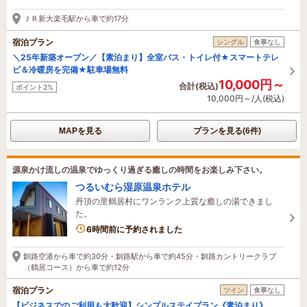
ＪＲ新大楽毛駅から車で約17分
宿泊プラン
シングル
食事なし
＼25年新築オープン／【素泊まり】全室バス・トイレ付★スマートテレ
ビ＆冷暖房を完備★駐車場無料
10,000円～
合計(税込)
ポイント2%
10,000円～/人(税込)
MAPを見る
プランを見る(6件)
源泉かけ流しの温泉でゆっくり過ぎる癒しの時間をお楽しみ下さい。
つるいむら湿原温泉ホテル
丹頂の里鶴居村にワンランク上質な癒しの湯できまし
た。
1名がこの宿を見ています
6時間前に予約されました
釧路空港から車で約30分・釧路駅から車で約45分・釧路カントリークラブ
（鶴居コース）から車で約12分
宿泊プラン
ツイン
食事なし
【ビジネスでのご利用も大歓迎】シンプルステイプラン《素泊まり》