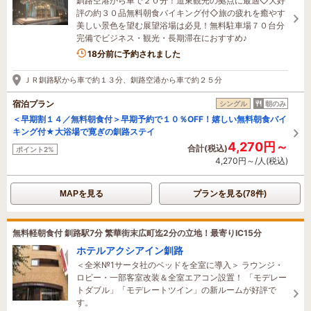
釧路空港から車で２０分！道東観光の拠点に最適◇大好
評の約３０品無料朝食バイキング付◇旅の疲れを癒やす
美しい景色を望む展望浴場は必見！無料駐車場７０台分
完備でビジネス・観光・長期滞在におすすめ♪
6名がこの宿を見ています
18分前に予約されました
ＪＲ釧路駅から車で約１３分、釧路空港から車で約２５分
宿泊プラン
シングル
朝のみ
＜早期割１４／無料朝食付＞早期予約で１０％OFF！嬉しい無料朝食バイ
キング付★大浴場で寛ぎの釧路ステイ
4,270円～
合計(税込)
ポイント2%
4,270円～/人(税込)
MAPを見る
プランを見る(78件)
無料軽朝食付 釧路駅7分 繁華街末広町迄2分の立地！最寄りIC15分
ホテルアクシアイン釧路
＜全米№1サータ社のベッドを全室に導入＞ ラウンジ・
ロビー・一部客室改装＆全室エアコン設置！ 「モデレー
トダブル」「モデレートツイン」の新ルームが好評で
す。