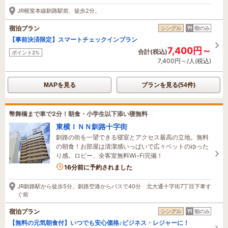
16分前に予約されました
JR根室本線釧路駅前、徒歩2分。
宿泊プラン
シングル
朝のみ
【事前決済限定】スマートチェックインプラン
7,400円～
合計(税込)
ポイント2%
7,400円～/人(税込)
MAPを見る
プランを見る(54件)
幣舞橋まで車で2分！朝食・小学生以下添い寝無料
東横ＩＮＮ釧路十字街
釧路の街を一望できる寝室とアクセス最高の立地。無料
の朝食！お部屋は清潔感いっぱいで広々ベットのゆった
り感。ロビー、全客室無料Wi-Fi完備！
1名がこの宿を見ています
16分前に予約されました
JR釧路駅から徒歩5分。釧路空港からバスで40分 北大通十字街7丁目下車す
ぐ前
宿泊プラン
シングル
朝のみ
【無料の元気朝食付】いつでも安心価格♪ビジネス・レジャーに！