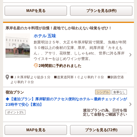
MAPを見る
プランを見る(8件)
厚岸名産のカキ料理が自慢！産地でしか味わえない味覚をぜひ！
ホテル 五味
創業明治２５年、大正６年厚岸駅前で開業。 魚種が年間
５０種以上の食材の宝庫、厚岸。 純厚岸産「カキえも
ん」、アサリ、花咲蟹、ししゃもetc、 世界に誇る厚岸
ウイスキーをはじめワインが豊富。
2名がこの宿を見ています
2時間前に予約されました
■ＪＲ厚岸駅より徒歩１分 ■道東道阿寒ＩＣより車約７０分 ■釧路空港
より車約７０分
宿泊プラン
シングル
食事なし
◆【連泊プラン】厚岸駅前のアクセス便利なホテル～最終チェックインが
23時半で安心【素泊】
連泊プランの為、日付を指
ポイント2%
定して金額をご確認下さい
MAPを見る
プランを見る(72件)