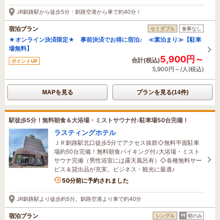
34分前に予約されました
JR釧路駅から徒歩5分・釧路空港から車で約40分！
宿泊プラン
セミダブル
食事なし
★オンライン決済限定★ 事前決済でお得に宿泊♪ ≪素泊まり≫【駐車
場無料】
5,900円～
合計(税込)
ポイントUP
5,900円～/人(税込)
MAPを見る
プランを見る(14件)
駅徒歩5分！無料朝食＆大浴場・ミストサウナ付♪駐車場50台完備！
ラスティングホテル
ＪＲ釧路駅北口徒歩5分でアクセス抜群◇無料平面駐車
場約50台完備！無料朝食バイキング付♪大浴場・ミスト
サウナ完備（男性浴室には露天風呂有）◇各種無料サー
ビス＆貸出品が充実。ビジネス・観光に最適♪
2名がこの宿を見ています
50分前に予約されました
JR釧路駅より徒歩約5分。釧路空港より車で約40分
宿泊プラン
シングル
朝のみ