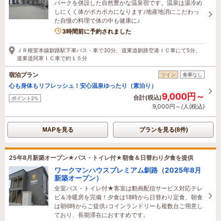
パークを併設した自然豊かな温泉宿です。温泉は湯冷め
しにくく体がポカポカになります♪地産地消にこだわっ
た自慢の料理で体の中も健康に♪
3時間前に予約されました
ＪＲ根室本線釧路駅下車バス・車で30分、道東道釧路空港ＩＣ車にて5分、
道東道阿寒ＩＣ車で約１５分
宿泊プラン
ツイン
食事なし
心も身体もリフレッシュ！安心温泉ゆったり（素泊り）
9,000円～
合計(税込)
ポイント2%
9,000円～/人(税込)
MAPを見る
プランを見る(8件)
25年8月新築オープン★バス・トイレ付★朝食＆日替わり夕食を提供
ワークマンハウスプレミアム釧路（2025年8月
新築オープン）
全室バス・トイレ付★客室は動画配信サービス対応テレ
ビ＆冷暖房を完備！夕食は18時から日替わり定食、朝食
は朝6時からご提供♪コインランドリーも複数台ご用意し
ており、長期滞在におすすめです。