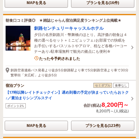
MAPを見る
プランを見る(16件)
朝食口コミ評価◎ ★雑誌じゃらん宿泊満足度ランキング上位掲載★
釧路センチュリーキャッスルホテル
夕日の名所釧路川・幣舞橋のほとり。高評価の朝食は４
種の選べるセット＋ミニビュッフェ♪お部屋での快眠を
お手伝いするバスソルトやアロマ、枕など各種バーコー
ナーあり♪駐車場無料で観光の拠点にも便利☆
3名がこの宿を見ています
たった今予約されました
釧路空港連絡バス発着より徒歩5分釧路駅より車で5分釧路空港より車で30分
繁華街「末広町」より徒歩5分
宿泊プラン
セミダブル
食事なし
【17時以降レイトチェックイン】遅め到着の予定が決まっていたらおトク
♪／素泊まりシンプルステイ
8,200円～
合計(税込)
ポイント2%
8,200円～/人(税込)
MAPを見る
プランを見る(123件)