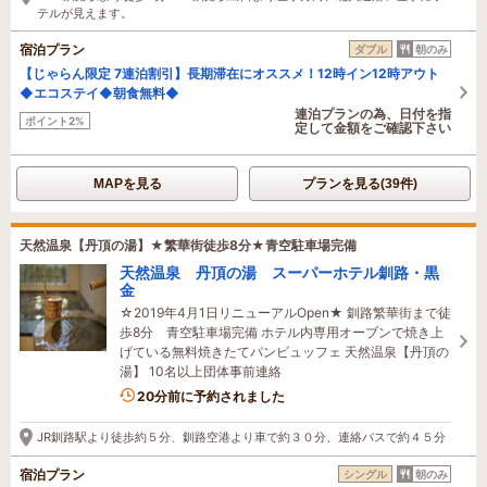
テルが見えます。
宿泊プラン
ダブル
朝のみ
【じゃらん限定 7連泊割引】長期滞在にオススメ！12時イン12時アウト
◆エコステイ◆朝食無料◆
連泊プランの為、日付を指
ポイント2%
定して金額をご確認下さい
MAPを見る
プランを見る(39件)
天然温泉【丹頂の湯】★繁華街徒歩8分★青空駐車場完備
天然温泉 丹頂の湯 スーパーホテル釧路・黒
金
☆2019年4月1日リニューアルOpen★ 釧路繁華街まで徒
歩8分 青空駐車場完備 ホテル内専用オーブンで焼き上
げている無料焼きたてパンビュッフェ 天然温泉【丹頂の
湯】 10名以上団体事前連絡
5名がこの宿を見ています
20分前に予約されました
JR釧路駅より徒歩約５分、釧路空港より車で約３０分、連絡バスで約４５分
宿泊プラン
シングル
朝のみ