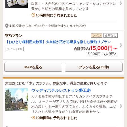
温泉」～大自然の中のベースキャンプ～をコンセプトに
豊かな自然との融和を探求しています
3名がこの宿を見ています
16時間前に予約されました
釧路空港から車で約55分・中標津空港から車で約70分
宿泊プラン
ツイン
食事なし
【おひとり様利用大歓迎】大自然が広がる温泉を楽しむ素泊りプラン
15,000円～
合計(税込)
ポイント2%
15,000円～/人(税込)
MAPを見る
プランを見る(35件)
大自然に佇む「木」のホテル。静寂な中、満点の星空が降りそそぐ
ウッディホテルレストラン夢工房
カナダ産木材が呼吸するアメリカンタイプのプチホテ
ル。 オーナーがアメリカで買い付けた寄せ木画や装飾が
木の温もりを一層引き立てます。ふくろうや野鳥、エゾ
リスたちの姿を見ながらお食事が出来るかも。
10時間前に予約されました