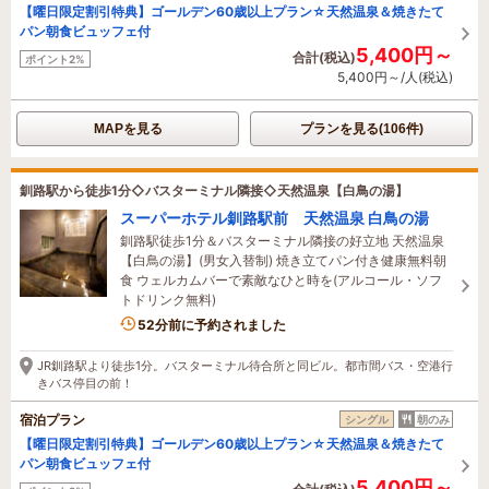
【曜日限定割引特典】ゴールデン60歳以上プラン☆天然温泉＆焼きたて
パン朝食ビュッフェ付
5,400円～
合計(税込)
ポイント2%
5,400円～/人(税込)
MAPを見る
プランを見る(106件)
釧路駅から徒歩1分◇バスターミナル隣接◇天然温泉【白鳥の湯】
スーパーホテル釧路駅前 天然温泉 白鳥の湯
釧路駅徒歩1分＆バスターミナル隣接の好立地 天然温泉
【白鳥の湯】(男女入替制) 焼き立てパン付き健康無料朝
食 ウェルカムバーで素敵なひと時を(アルコール・ソフ
トドリンク無料)
2名がこの宿を見ています
52分前に予約されました
JR釧路駅より徒歩1分。バスターミナル待合所と同ビル。都市間バス・空港行
きバス停目の前！
宿泊プラン
シングル
朝のみ
【曜日限定割引特典】ゴールデン60歳以上プラン☆天然温泉＆焼きたて
パン朝食ビュッフェ付
5,400円～