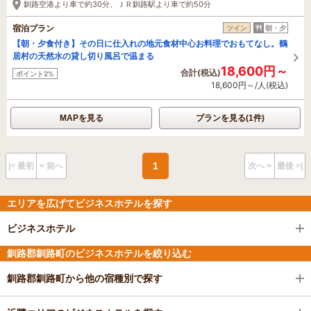
釧路空港より車で約30分、ＪＲ釧路駅より車で約50分
宿泊プラン
ツイン
朝・夕
【朝・夕食付き】その日に仕入れの地元食材中心お料理でおもてなし。鶴
居村の天然水の貸し切り風呂で温まる
18,600円～
合計(税込)
ポイント2%
18,600円～/人(税込)
MAPを見る
プランを見る(1件)
1
|< 最初
< 前へ
次へ >
最後 >|
エリアを広げてビジネスホテルを探す
ビジネスホテル
釧路郡釧路町のビジネスホテルを絞り込む
釧路郡釧路町から他の宿種別で探す