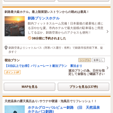
釧路最大級ホテル。最上階展望レストランからの眺めは最高！
釧路プリンスホテル
館内フィットネスルーム完備！日本最後の避暑地と感じ
る涼やかな夏。市内ホテルで最大規模の駐車場をご用意
してるほか、釧路空港からのアクセスも便利！
3名がこの宿を見ています
38分前に予約されました
釧路空港よりシャトルバス（阿寒バス運行：有料）で釧路市役所前下車、徒
歩すぐ
宿泊プラン
シングル
食事なし
【3泊以上でお得】バリューレート連泊プラン 素泊まり
連泊プランの為、日付を指
ポイントUP
定して金額をご確認下さい
MAPを見る
プランを見る(137件)
天然温泉の露天風呂あり♪サウナや寝湯・泡風呂でリフレッシュ！！
ホテルグローバルビュー釧路 (旧 天然温泉
ホテルパコ釧路)