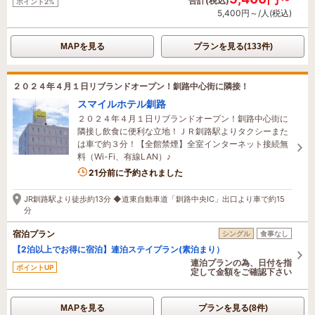
合計(税込)
ポイント2%
5,400円～/人(税込)
MAPを見る
プランを見る(133件)
２０２４年４月１日リブランドオープン！釧路中心街に隣接！
スマイルホテル釧路
２０２４年４月１日リブランドオープン！釧路中心街に
隣接し飲食に便利な立地！ＪＲ釧路駅よりタクシーまた
は車で約３分！【全館禁煙】全室インターネット接続無
料（Wi-Fi、有線LAN）♪
4名がこの宿を見ています
21分前に予約されました
JR釧路駅より徒歩約13分 ◆道東自動車道「釧路中央IC」出口より車で約15
分
宿泊プラン
シングル
食事なし
【2泊以上でお得に宿泊】連泊ステイプラン(素泊まり）
連泊プランの為、日付を指
ポイントUP
定して金額をご確認下さい
MAPを見る
プランを見る(8件)