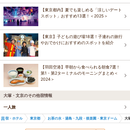
ホテル東京ガーデンパレス
アパホテル〈東京九段下〉
【東京都内】夏でも楽しめる「涼しいデート
ホテル東京ガーデンパレス
スポット」おすすめ13選！＜2025＞
アパホテル〈東京九段下〉
お茶の水ホテル 昇龍館
お茶の水イン〈全館禁煙〉
お茶の水ホテル 昇龍館
【東京】子どもの遊び場18選！子連れの旅行
ホテル京阪東京四谷
やおでかけにおすすめのスポットを紹介
アパホテル〈東京九段下〉
ホテルマイステイズ御茶ノ水コンファレンスセンタ
相鉄フレッサイン御茶ノ水神保町
ー
お茶の水ホテル 昇龍館
【羽田空港】早朝から食べられる朝食7選！
ＪＲ東日本ホテルメッツ プレミア 秋葉原
ヴィラフォンテーヌ東京九段下｜住友不動産
第1・第2ターミナルのモーニングまとめ＜
2024＞
ホテル京阪東京四谷
ホテルメトロポリタンエドモント
大塚・文京のその他宿情報
相鉄フレッサイン御茶ノ水神保町
一人旅
宿・ホテル
東京都
お茶の水・湯島・九段・後楽園・東京ドーム
大