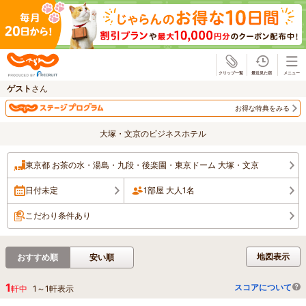
じゃらん
ゲスト
さん
お得な特典をみる
大塚・文京のビジネスホテル
東京都 お茶の水・湯島・九段・後楽園・東京ドーム 大塚・文京
日付未定
1部屋 大人1名
こだわり条件あり
地図表示
おすすめ順
安い順
1
スコアについて
軒中
1
～
1
軒表示