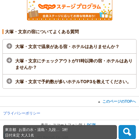
大塚・文京の宿についてよくある質問
大塚・文京で温泉がある宿・ホテルはありませんか？
大塚・文京にチェックアウトが11時以降の宿・ホテルはあり
ませんか？
大塚・文京で予約数が多いホテルTOP3を教えてください。
このページのTOPへ
▲
プライバシーポリシー
表示：
スマートフォン版
PC版
東京都
お茶の水・湯島・九段…
1軒
(C) Recruit Co., Ltd.
日付未定
大人1名