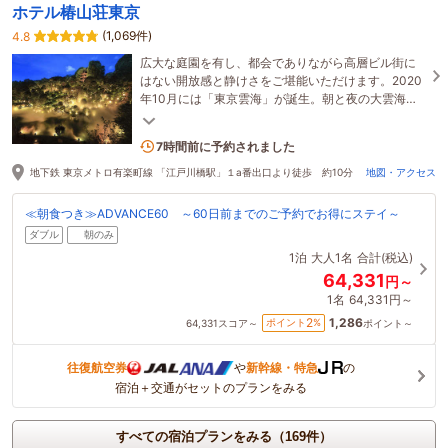
ホテル椿山荘東京
(1,069件)
4.8
広大な庭園を有し、都会でありながら高層ビル街に
はない開放感と静けさをご堪能いただけます。2020
年10月には「東京雲海」が誕生。朝と夜の大雲海は
宿泊者のみの特権です。
3名がこの宿を見ています
7時間前に予約されました
地下鉄 東京メトロ有楽町線 「江戸川橋駅」１a番出口より徒歩 約10分
地図・アクセス
≪朝食つき≫ADVANCE60 ～60日前までのご予約でお得にステイ～
ダブル
朝のみ
1泊
大人1名
合計(税込)
64,331
円～
1名
64,331円～
1,286
2
ポイント
%
64,331
スコア～
ポイント～
往復航空券
や
新幹線・特急
の
宿泊＋交通がセットのプランをみる
すべての宿泊プランをみる（169件）