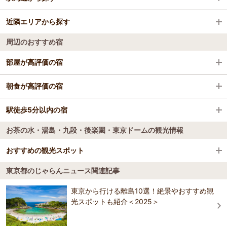
東京都
近隣エリアから探す
新大塚駅
お茶の水・湯島・九段・後楽園・東京ドーム
周辺のおすすめ宿
茗荷谷駅
お茶の水・湯島・本郷
部屋が高評価の宿
江戸川橋駅
九段・四谷・後楽園・東京ドーム周辺
東京ドームホテル
朝食が高評価の宿
東大前駅
東京ドームホテル
駅徒歩5分以内の宿
ホテルモントレ半蔵門
千駄木駅
お茶の水・湯島・九段・後楽園・東京ドームの観光情報
東京ドームホテル
ホテルモントレ半蔵門
根津駅
春日の湯 ドーミーイン後楽園
おすすめの観光スポット
ホテルモントレ半蔵門
春日の湯 ドーミーイン後楽園
東京都のじゃらんニュース関連記事
東急ステイ水道橋
白山神社
3.9
東京から行ける離島10選！絶景やおすすめ観
春日の湯 ドーミーイン後楽園
東急ステイ水道橋
1655年現在地に移った。加賀白山から勧請し小石川の鎮守として栄え
光スポットも紹介＜2025＞
ホテル東京ガーデンパレス
た。梅雨のころには，境内にあじさいが咲き誇る。
東急ステイ水道橋
おすすめの観光スポットガイドを見る