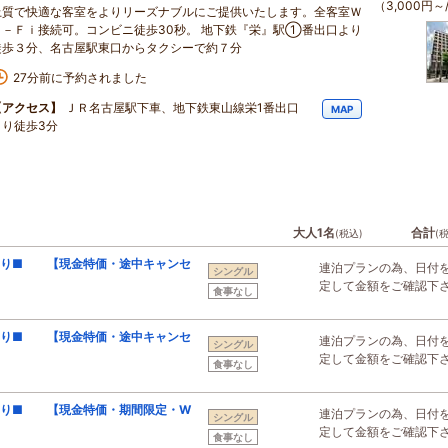
（3,000円～
上質で快適な客室をよりリーズナブルにご提供いたします。全客室Ｗ
ｉ－Ｆｉ接続可。コンビニ徒歩30秒。 地下鉄『栄』駅①番出口より
徒歩３分、名古屋駅東口からタクシーで約７分
27分前に予約されました
【アクセス】
ＪＲ名古屋駅下車、地下鉄東山線栄1番出口
MAP
より徒歩3分
大人1名
合計
(税込)
(
泊り■ 【現金特価・途中キャンセ
連泊プランの為、日付
シングル
定して金額をご確認下
食事なし
泊り■ 【現金特価・途中キャンセ
連泊プランの為、日付
シングル
定して金額をご確認下
食事なし
泊り■ 【現金特価・期間限定・W
連泊プランの為、日付
シングル
定して金額をご確認下
食事なし