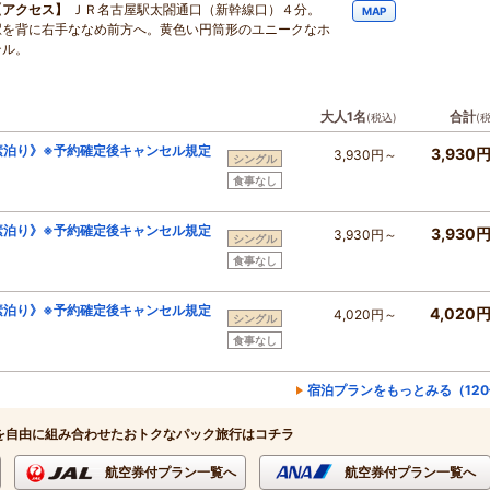
【アクセス】
ＪＲ名古屋駅太閤通口（新幹線口）４分。
MAP
駅を背に右手ななめ前方へ。黄色い円筒形のユニークなホ
テル。
大人1名
合計
(税込)
(
素泊り》※予約確定後キャンセル規定
3,930
3,930円～
シングル
食事なし
素泊り》※予約確定後キャンセル規定
3,930
3,930円～
シングル
食事なし
素泊り》※予約確定後キャンセル規定
4,020
4,020円～
シングル
食事なし
宿泊プランをもっとみる（12
を自由に組み合わせたおトクなパック旅行はコチラ
航空券付プラン一覧へ
航空券付プラン一覧へ