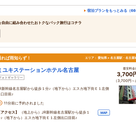
宿泊プランをもっとみる（66
を自由に組み合わせたおトクなパック旅行はコチラ
通れば雨知らず！
エリア：
愛知県 > 名古屋駅・名古屋
最安料金(
ミユキステーションホテル名古屋
3,700
フォトギャラリー
（3,700円～
JR新幹線名古屋駅から徒歩１分♪（地下から）エスカ地下街Ｅ１左側
出口目前♪
11分前に予約されました
【アクセス】
（地上から）JR新幹線名古屋駅から徒歩１
MAP
分♪（地下から）エスカ地下街Ｅ１左側出口目前♪