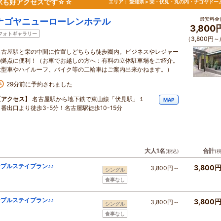
駅も好アクセスです☆☆
エリア：
愛知県 > 栄・伏見・丸の内・ナゴヤドー
最安料金(
ナゴヤニューローレンホテル
3,800
フォトギャラリー
（3,800円～
名古屋駅と栄の中間に位置しどちらも徒歩圏内。ビジネスやレジャー
の拠点に便利！（お車でお越しの方へ：有料の立体駐車場をご紹介。
大型車やハイルーフ、バイク等の二輪車はご案内出来かねます。）
29分前に予約されました
【アクセス】
名古屋駅から地下鉄で東山線「伏見駅」１
MAP
０番出口より徒歩3-5分！名古屋駅徒歩10-15分
大人1名
合計
(税込)
(
ンプルステイプラン♪♪
3,800
3,800円～
シングル
食事なし
ンプルステイプラン♪♪
3,800
3,800円～
シングル
食事なし