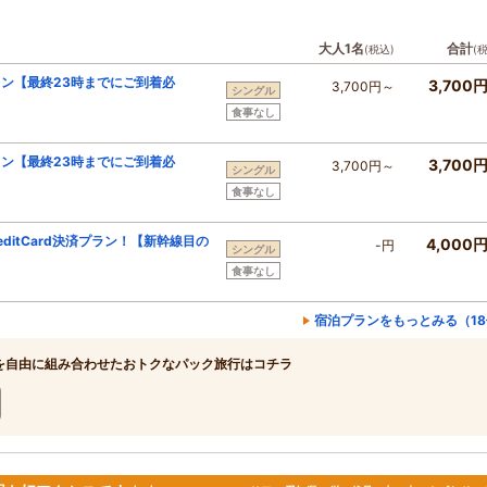
大人1名
合計
(税込)
(
ン【最終23時までにご到着必
3,700
3,700円～
シングル
食事なし
ン【最終23時までにご到着必
3,700
3,700円～
シングル
食事なし
CreditCard決済プラン！【新幹線目の
4,000
-円
シングル
食事なし
宿泊プランをもっとみる（1
を自由に組み合わせたおトクなパック旅行はコチラ