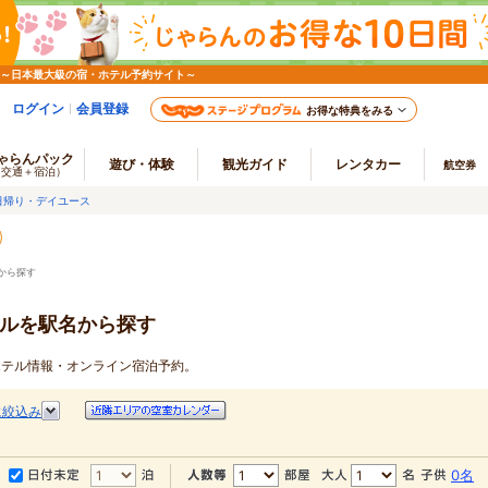
 ～日本最大級の宿・ホテル予約サイト～
ログイン
会員登録
お得な特典をみる
ゃらんパック
遊び・体験
観光ガイド
レンタカー
航空券
（交通＋宿泊）
日帰り・デイユース
から探す
テルを駅名から探す
スホテル情報・オンライン宿泊予約。
に絞込み
0名