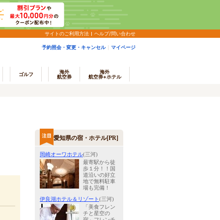
サイトのご利用方法
ヘルプ/問い合わせ
予約照会・変更・キャンセル
マイページ
海外
海外
ゴルフ
航空券
航空券+ホテル
愛知県の宿・ホテル[PR]
岡崎オーワホテル
(三河)
最寄駅から徒
歩１分！！国
道沿いの好立
地で無料駐車
場も完備！
伊良湖ホテル＆リゾート
(三河)
「美食フレン
チと星空の
宿」フレンチ