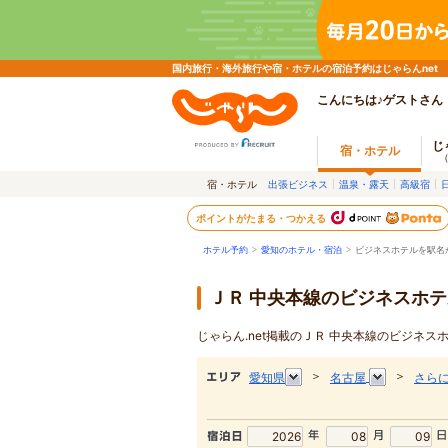
国内旅行・海外旅行や宿・ホテルの宿泊予約はじゃらんnet
こんにちは♪ゲストさん
じ
宿・ホテル
宿・ホテル
出張ビジネス
温泉・露天
高級宿
ポイントがたまる・つかえる
ホテル予約
>
愛知のホテル・宿泊
>
ビジネスホテルを駅名
ＪＲ 中央本線のビジネスホ
じゃらん.net掲載のＪＲ 中央本線のビジネ
＞
＞
愛知県
名古屋
さら