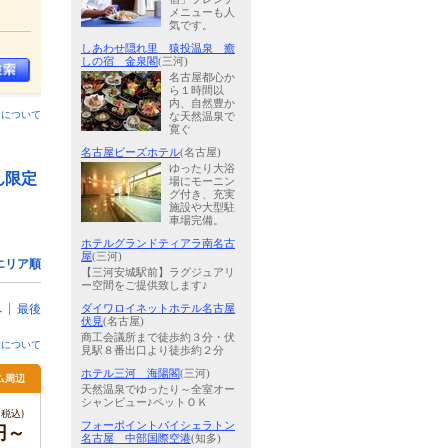
メニューも人
気です。
しあわせ隠れ里 猿投温泉 癒
しの宿 金泉閣
(三河)
名古屋都心か
ら１時間以
内、自然豊か
ンについて
な天然温泉で
寛ぐ
名古屋ビーズホテル
(名古屋)
ゆったり大浴
ん限定
場にモーニン
グ付き、充実
施設や大型駐
車場完備。
ホテルグランドティアラ南名古
屋
(三河)
エリア順
【三河安城駅前】ラグジュアリ
ー空間をご提供致します♪
へ
最後
ダイワロイネットホテル名古屋
伏見
(名古屋)
商工会議所まで徒歩約３分・伏
金について
見駅８番出口より徒歩約２分
ホテル三河 海陽閣
(三河)
ム周辺
天然温泉でゆったり～全室オー
シャンビュー♪ペットＯＫ
税込)
フォーポイントバイシェラトン
円～
名古屋 中部国際空港
(知多)