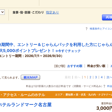
指定あり
検索条件とアイコ
象期間中、エントリー＆じゃらんパックを利用した方にじゃら
大5,000ポイントプレゼント！
→今すぐチェック
エントリー期間：2026/7/1 ~ 2026/9/30）
[並び順]
おすすめ順
|
料金が安い順
|
最初
前へ
1
2
3
4
次
して見られます。
料金は1泊1部屋の人数分の合計料金です（消費税・サービス料込み）
料
ス・アクセス・ルームのホテル
エリア：
愛知県 > 栄・伏見・丸の内・ナゴヤドー
最安料金(
ホテルランドマーク名古屋
3,000