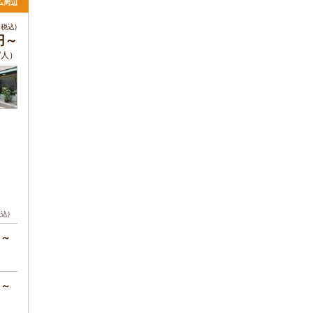
ム周辺
税込)
円～
/人）
税込)
円～
円～