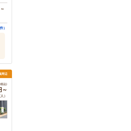
円～
件）
城周辺
税込)
円～
/人）