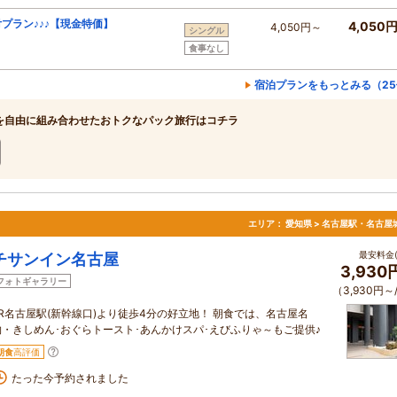
プラン♪♪♪【現金特価】
4,050
4,050円～
シングル
食事なし
宿泊プランをもっとみる（25
を自由に組み合わせたおトクなパック旅行はコチラ
エリア：
愛知県 > 名古屋駅・名古屋
最安料金(
チサンイン名古屋
3,930
フォトギャラリー
（3,930円～
JR名古屋駅(新幹線口)より徒歩4分の好立地！ 朝食では、名古屋名
物・きしめん･おぐらトースト･あんかけスパ･えびふりゃ～もご提供♪
朝食
高評価
たった今予約されました