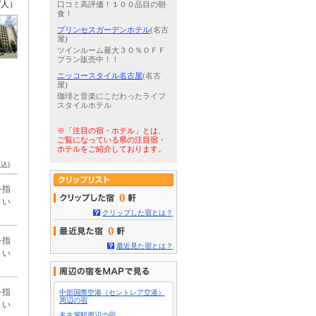
/人）
口コミ高評価！１００品目の朝
食！
プリンセスガーデンホテル
(名古
屋)
ツインルーム最大３０％ＯＦＦ
プラン販売中！！
ニッコースタイル名古屋
(名古
屋)
珈琲と音楽にこだわったライフ
スタイルホテル
※「注目の宿・ホテル」とは、
ご覧になっている県の注目宿・
ホテルをご紹介しております。
税込)
を指
0
さい
クリップした宿とは？
0
を指
最近見た宿とは？
さい
を指
中部国際空港（セントレア空港）
周辺の宿
さい
名古屋駅周辺の宿