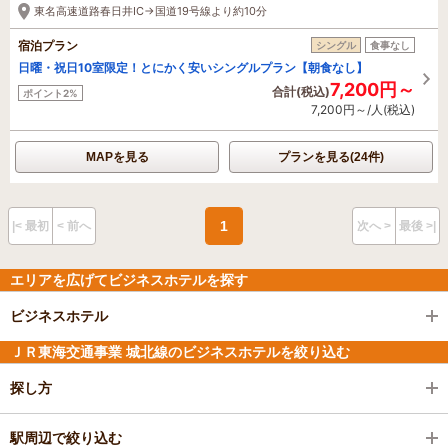
東名高速道路春日井IC→国道19号線より約10分
宿泊プラン
シングル
食事なし
日曜・祝日10室限定！とにかく安いシングルプラン【朝食なし】
7,200円～
合計(税込)
ポイント2%
7,200円～/人(税込)
MAPを見る
プランを見る(24件)
1
|< 最初
< 前へ
次へ >
最後 >|
エリアを広げてビジネスホテルを探す
ビジネスホテル
ＪＲ東海交通事業 城北線のビジネスホテルを絞り込む
探し方
駅周辺で絞り込む