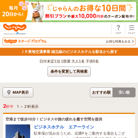
じゃらん
お得な特典をみる
ＪＲ東海交通事業 城北線のビジネスホテルを駅名から探す
日付未定1泊 1部屋 大人1名 子供0名
条件を変更して再検索
MAP表示
おすすめ順
安い順
2
軒中
1
～
2
軒表示
空港まで徒歩10分！ビジネスや旅の疲れを癒す空間を提供
ビジネスホテル エアーライン
駐車場が混み合うため、近隣Pをご案内する場合もござ