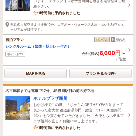
います。 チェックインが予定時間を過ぎる場合必ずご連
絡下さい。
1時間前に予約されました
県営名古屋空港より徒歩10分。エアポートウォーク名古屋・あいち航空ミュ
ージアムが目印です。
宿泊プラン
シングル
朝のみ
シングルルーム（禁煙・朝カレー付き）
6,600円～
合計(税込)
ポイント2%
-円/室
MAPを見る
プランを見る(3件)
名古屋駅までは電車で17分、JR勝川駅目の前の好立地
ホテルプラザ勝川
おかげ様でこの度、「じゃらんOF THE YEAR 泊まって
良かった宿大賞 都道府県部門 総合 51～100室部門
2位」を受賞させていただきました。 今後ともホテルプ
ラザ勝川を宜しくお願い申し上げます。
2名がこの宿を見ています
1時間前に予約されました