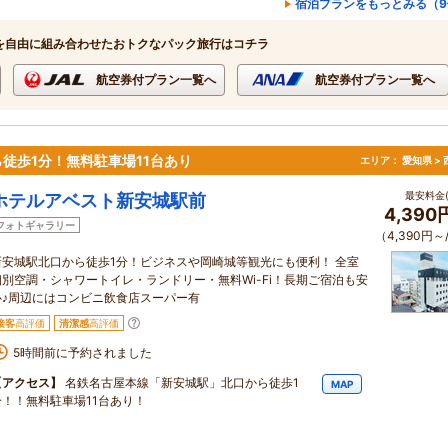
宿泊プランをもっとみる（9
を自由に組み合わせたおトクなパック旅行はコチラ
航空券付プラン一覧へ
航空券付プラン一覧へ
徒歩1分！無料駐車場11台あり
エリア：
愛知県 >
最安料金(
ホテルアベスト新安城駅前
4,390
フォトギャラリー
（4,390円～
新安城駅北口から徒歩1分！ビジネスや岡崎城等観光にも便利！ 全室
個別空調・シャワートイレ・ランドリー・無料Wi-Fi！長期ご宿泊も安
心♪周辺にはコンビニ飲食店スーパー有
接客
高評価
清潔感
高評価
5時間前に予約されました
【アクセス】
名鉄名古屋本線「新安城駅」北口から徒歩1
MAP
分！！無料駐車場11台あり！