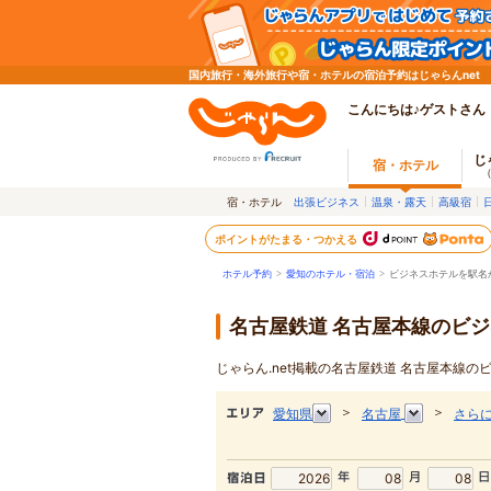
国内旅行・海外旅行や宿・ホテルの宿泊予約はじゃらんnet
こんにちは♪ゲストさん
じ
宿・ホテル
宿・ホテル
出張ビジネス
温泉・露天
高級宿
ポイントがたまる・つかえる
ホテル予約
>
愛知のホテル・宿泊
>
ビジネスホテルを駅名
名古屋鉄道 名古屋本線のビ
じゃらん.net掲載の名古屋鉄道 名古屋本線
＞
＞
愛知県
名古屋
さら