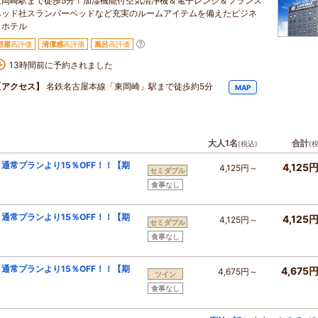
東岡崎駅まで徒歩5分！加湿機能付空気清浄機＆電子レンジ＆フランス
ベッド社スランバーベッドなど充実のルームアイテムを備えたビジネ
スホテル
部屋
高評価
清潔感
高評価
風呂
高評価
13時間前に予約されました
【アクセス】
名鉄名古屋本線「東岡崎」駅まで徒歩約5分
MAP
大人1名
合計
(税込)
(
通常プランより15％OFF！！【期
4,125
4,125円～
セミダブル
食事なし
通常プランより15％OFF！！【期
4,125
4,125円～
セミダブル
食事なし
通常プランより15％OFF！！【期
4,675
4,675円～
ツイン
食事なし