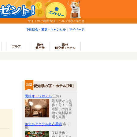
サイトのご利用方法
ヘルプ/問い合わせ
予約照会・変更・キャンセル
マイページ
海外
海外
ゴルフ
航空券
航空券+ホテル
愛知県の宿・ホテル[PR]
岡崎オーワホテル
(三河)
最寄駅から徒
歩１分！！国
道沿いの好立
地で無料駐車
場も完備！
ホテルアクテル名古屋錦
(名古
屋)
栄駅徒歩１
分！ＲｅＦａ