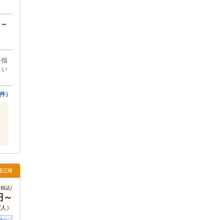
円～
を指
さい
件）
 西三河
税込)
5円～
/人）