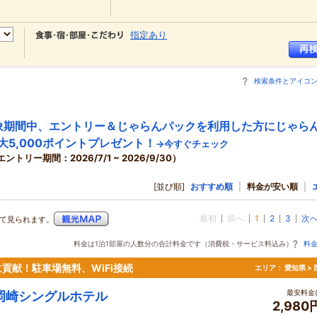
指定あり
検索条件とアイコ
象期間中、エントリー＆じゃらんパックを利用した方にじゃら
大5,000ポイントプレゼント！
→今すぐチェック
エントリー期間：2026/7/1 ~ 2026/9/30）
[並び順]
おすすめ順
|
料金が安い順
|
最初
前へ
1
2
3
次
て見られます。
料金は1泊1部屋の人数分の合計料金です（消費税・サービス料込み）
料
貢献！駐車場無料、WiFi接続
エリア：
愛知県 >
最安料金(
岡崎シングルホテル
2,980