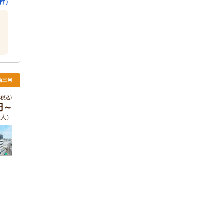
件）
 西三河
税込)
円～
/人）