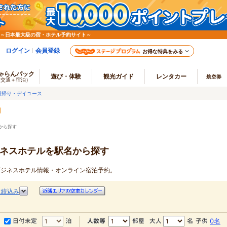
 ～日本最大級の宿・ホテル予約サイト～
ログイン
会員登録
お得な特典をみる
ゃらんパック
遊び・体験
観光ガイド
レンタカー
航空券
（交通＋宿泊）
日帰り・デイユース
から探す
ジネスホテルを駅名から探す
のビジネスホテル情報・オンライン宿泊予約。
に絞込み
0名