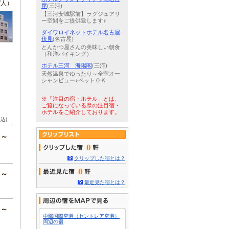
/人）
屋
(三河)
【三河安城駅前】ラグジュアリ
ー空間をご提供致します♪
ダイワロイネットホテル名古屋
伏見
(名古屋)
とんかつ屋さんの美味しい朝食
（和洋バイキング）
ホテル三河 海陽閣
(三河)
天然温泉でゆったり～全室オー
シャンビュー♪ペットＯＫ
※「注目の宿・ホテル」とは、
ご覧になっている県の注目宿・
ホテルをご紹介しております。
税込)
円～
0
クリップした宿とは？
0
円～
最近見た宿とは？
円～
中部国際空港（セントレア空港）
周辺の宿