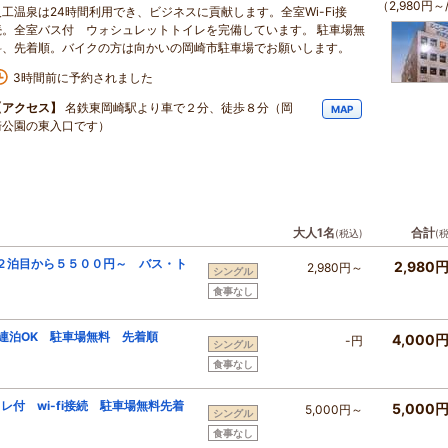
（2,980円～
人工温泉は24時間利用でき、ビジネスに貢献します。全室Wi-Fi接
続。全室バス付 ウォシュレットトイレを完備しています。 駐車場無
料、先着順。バイクの方は向かいの岡崎市駐車場でお願いします。
3時間前に予約されました
【アクセス】
名鉄東岡崎駅より車で２分、徒歩８分（岡
MAP
崎公園の東入口です）
大人1名
合計
(税込)
(
２泊目から５５００円～ バス・ト
2,980
2,980円～
シングル
食事なし
連泊OK 駐車場無料 先着順
4,000
-円
シングル
食事なし
付 wi-fi接続 駐車場無料先着
5,000
5,000円～
シングル
食事なし