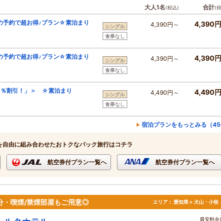
大人1名
合計
(税込)
(
の予約で超お得♪プラン☆素泊まり
4,390
4,390円～
シングル
食事なし
の予約で超お得♪プラン☆素泊まり
4,390
4,390円～
シングル
食事なし
１％割引！」＞ ☆素泊まり
4,490
4,490円～
シングル
食事なし
宿泊プランをもっとみる（45
を自由に組み合わせたおトクなパック旅行はコチラ
航空券付プラン一覧へ
航空券付プラン一覧へ
分・喫煙/禁煙部屋もご用意◎
エリア：
愛知県 > 犬山・小牧
最安料金(