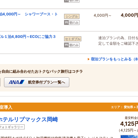
4,000円～ シャワーブース・ト
4,000
4,000円～
シングル
朝のみ
１泊4,800円～ECOにご協力３
連泊プランの為、日付
セミダブル
定して金額をご確認下
朝のみ
宿泊プランをもっとみる（8
を自由に組み合わせたおトクなパック旅行はコチラ
航空券付プラン一覧へ
室導入
エリア：
愛知県 >
最安料金(
ホテルリブマックス岡崎
4,12
フォトギャラリー
（4,125円～