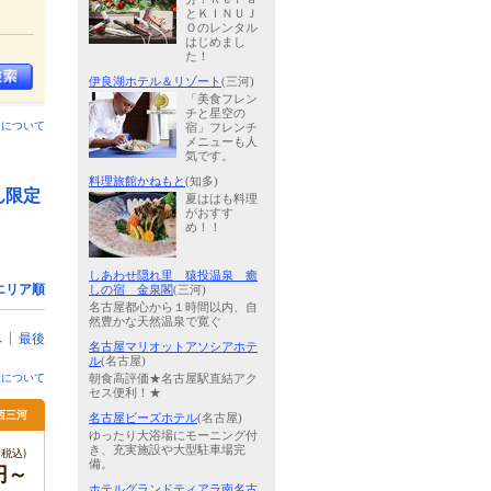
とＫＩＮＵＪ
Ｏのレンタル
はじめまし
た！
伊良湖ホテル＆リゾート
(三河)
「美食フレン
チと星空の
ンについて
宿」フレンチ
メニューも人
気です。
料理旅館かねもと
(知多)
ん限定
夏ははも料理
がおすす
め！！
しあわせ隠れ里 猿投温泉 癒
エリア順
しの宿 金泉閣
(三河)
名古屋都心から１時間以内、自
然豊かな天然温泉で寛ぐ
へ
最後
名古屋マリオットアソシアホテ
ル
(名古屋)
金について
朝食高評価★名古屋駅直結アク
セス便利！★
 西三河
名古屋ビーズホテル
(名古屋)
ゆったり大浴場にモーニング付
き、充実施設や大型駐車場完
税込)
備。
円～
ホテルグランドティアラ南名古