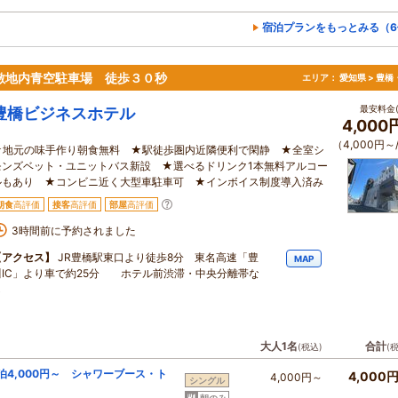
宿泊プランをもっとみる（6
 敷地内青空駐車場 徒歩３０秒
エリア：
愛知県 > 豊
最安料金(
豊橋ビジネスホテル
4,000
（4,000円～
★地元の味手作り朝食無料 ★駅徒歩圏内近隣便利で閑静 ★全室シ
モンズベット・ユニットバス新設 ★選べるドリンク1本無料アルコー
ルもあり ★コンビニ近く大型車駐車可 ★インボイス制度導入済み
朝食
高評価
接客
高評価
部屋
高評価
3時間前に予約されました
【アクセス】
JR豊橋駅東口より徒歩8分 東名高速「豊
MAP
川IC」より車で約25分 ホテル前渋滞・中央分離帯な
し
大人1名
合計
(税込)
(
4,000円～ シャワーブース・ト
4,000
4,000円～
シングル
朝のみ