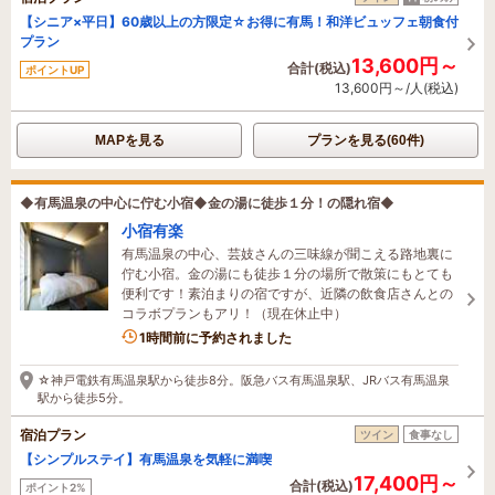
【シニア×平日】60歳以上の方限定☆お得に有馬！和洋ビュッフェ朝食付
プラン
13,600円～
合計(税込)
ポイントUP
13,600円～/人(税込)
MAPを見る
プランを見る(60件)
◆有馬温泉の中心に佇む小宿◆金の湯に徒歩１分！の隠れ宿◆
小宿有楽
有馬温泉の中心、芸妓さんの三味線が聞こえる路地裏に
佇む小宿。金の湯にも徒歩１分の場所で散策にもとても
便利です！素泊まりの宿ですが、近隣の飲食店さんとの
コラボプランもアリ！（現在休止中）
1時間前に予約されました
☆神戸電鉄有馬温泉駅から徒歩8分。阪急バス有馬温泉駅、JRバス有馬温泉
駅から徒歩5分。
宿泊プラン
ツイン
食事なし
【シンプルステイ】有馬温泉を気軽に満喫
17,400円～
合計(税込)
ポイント2%