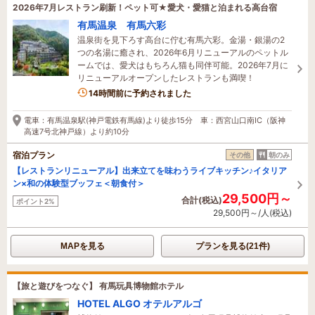
2026年7月レストラン刷新！ペット可★愛犬・愛猫と泊まれる高台宿
有馬温泉 有馬六彩
温泉街を見下ろす高台に佇む有馬六彩。金湯・銀湯の2
つの名湯に癒され、2026年6月リニューアルのペットル
ームでは、愛犬はもちろん猫も同伴可能。2026年7月に
リニューアルオープンしたレストランも満喫！
14時間前に予約されました
電車：有馬温泉駅(神戸電鉄有馬線)より徒歩15分 車：西宮山口南IC（阪神
高速7号北神戸線）より約10分
宿泊プラン
その他
朝のみ
【レストランリニューアル】出来立てを味わうライブキッチン♪イタリア
ン×和の体験型ブッフェ＜朝食付＞
29,500円～
合計(税込)
ポイント2%
29,500円～/人(税込)
MAPを見る
プランを見る(21件)
【旅と遊びをつなぐ】 有馬玩具博物館ホテル
HOTEL ALGO オテルアルゴ