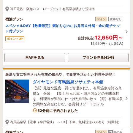
神戸電鉄・阪急バス・ロープウェイ有馬温泉駅より送迎有
宿泊プラン
ツイン
食事なし
スペシャルDAY【数量限定】素泊りなのにお弁当＆外湯・金の湯チケッ
ト付プラン
12,650円～
合計(税込)
ポイントUP
12,650円～/人(税込)
MAPを見る
プランを見る(41件)
最適な質に管理された有馬の銀泉や、旬食材を活かした料理を堪能！
ダイヤモンド有馬温泉ソサエティ本館
【湯】最適な温度・質に管理された、有馬温泉が誇る良
質な「銀泉」 【食】地元兵庫・瀬戸内などの美味食材
を、料理長が逸品に仕上げた料理の数々 【癒】有馬温泉
の閑静な高台に佇む、会員制リゾートホテル
8名がこの宿を見ています
52分前に予約されました
有馬温泉駅【電車（神戸電鉄）・バス】下車、無料送迎バス有り（時間制）
宿泊プラン
ツイン
朝のみ