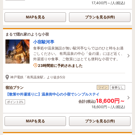
17,400円～/人(税込)
MAPを見る
プランを見る(6件)
まるで隠れ家のような小宿
小宿駿河亭
食事処や温泉施設が無い駿河亭ならではのひと時をお過
ごしください。 有馬温泉の中心「金の湯」にほど近く、
外湯巡りや食事、ご散策にはとても便利な小宿です。
23時間前に予約されました
神戸電鉄「有馬温泉駅」より徒歩5分
宿泊プラン
ツイン
食事なし
【散策や外湯巡りに】温泉街中心の小宿でシンプルステイ
18,600円～
合計(税込)
ポイント2%
18,600円～/人(税込)
MAPを見る
プランを見る(1件)