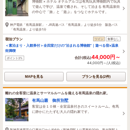
博物館 × ホテル オテルアルゴは有馬玩具博物館内で玩具
で遊んで学び、温泉で癒され、そして泊まる 有馬温泉街
の中心で「旅」と「遊ぶ」をつなぐホテルです。
神戸電鉄「有馬温泉駅」・JR高速バス「有馬温泉」より徒歩5分 阪急バス
「有馬温泉」より徒歩1分
宿泊プラン
ツイン
食事なし
＜素泊まり・入館券付＞全四室だけの“泊まれる博物館”｜遊べる宿×温泉
街満喫
44,000円～
合計(税込)
ポイント2%
44,000円～/人(税込)
MAPを見る
プランを見る(2件)
離れの全客室に温泉とサーマルルームを備える有馬温泉の隠れ家。
有馬山叢 御所別墅
客室は全１０棟・全室温泉付きのスイートルーム。有馬
に静かにたたずむ大人の隠れ家です。
阪神高速西宮山口東出口から約6分／新神戸駅より電車約30分 新大阪駅よ