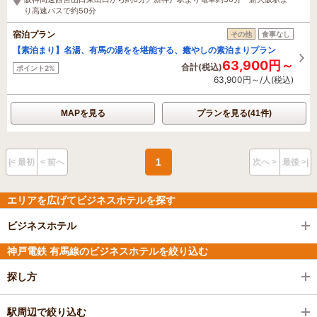
り高速バスで約50分
宿泊プラン
その他
食事なし
【素泊まり】名湯、有馬の湯をを堪能する、癒やしの素泊まりプラン
63,900円～
合計(税込)
ポイント2%
63,900円～/人(税込)
MAPを見る
プランを見る(41件)
1
|< 最初
< 前へ
次へ >
最後 >|
エリアを広げてビジネスホテルを探す
ビジネスホテル
神戸電鉄 有馬線のビジネスホテルを絞り込む
探し方
駅周辺で絞り込む