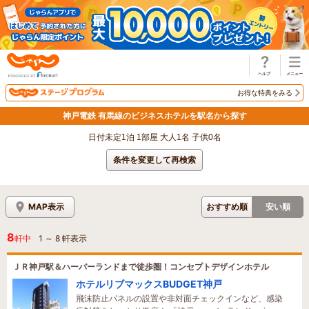
じゃらん
お得な特典をみる
神戸電鉄 有馬線のビジネスホテルを駅名から探す
日付未定1泊 1部屋 大人1名 子供0名
条件を変更して再検索
MAP表示
おすすめ順
安い順
8
軒中
1
～
8
軒表示
ＪＲ神戸駅＆ハーバーランドまで徒歩圏！コンセプトデザインホテル
ホテルリブマックスBUDGET神戸
飛沫防止パネルの設置や非対面チェックインなど、感染