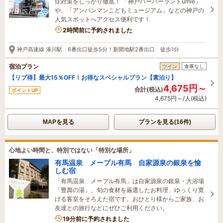
症対策をしっかり徹底！ 「神戸ハーバーランドumie」
や、「アンパンマンこどもミュージアム」などの神戸の
人気スポットへアクセス便利です！
1名がこの宿を見ています
2時間前に予約されました
神戸高速線 湊川駅 6番出口徒歩5分！新開地駅2番出口 徒歩1分
宿泊プラン
ツイン
食事なし
【リブ得】最大15％OFF！お得なスペシャルプラン【素泊り】
4,675円～
合計(税込)
ポイントUP
4,675円～/人(税込)
MAPを見る
プランを見る(16件)
心地よい時間と、特別ではない「特別な場所」
有馬温泉 メープル有馬 自家源泉の銀泉を愉
しむ宿
「有馬温泉 メープル有馬」は自家源泉の銀泉・大浴場
「豊壽の湯」、旬の食材を厳選したお料理、ゆっくり寛
げる客室をそろえた宿です。おひとり様からご家族、お
友達との旅行などにぜひご利用ください。
3名がこの宿を見ています
19分前に予約されました