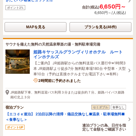
6,650円～
合計(税込)
ポイント2%
6,650円～/人(税込)
MAPを見る
プランを見る(46件)
サウナを備えた無料の天然温泉華楽の湯・無料駐車場完備
姫路キヤッスルグランヴィリオホテル ルート
インホテルズ
【ご案内】 JR姫路駅からの無料送迎バス運行中※1時間3
本 JR姫路駅より徒歩7分 無料駐車場180台 中型車・大型
車10台（予約は直接ホテルまでお電話下さい※有料）
4名がこの宿を見ています
2時間前に予約されました
JR姫路駅下車、無料送迎バス利用３分または徒歩約７分。姫路バイパス姫路
南IC北上３分
宿泊プラン
セミダブル
食事なし
【エコｄｅ連泊】 2泊目以降の清掃・備品交換なし■温泉・駐車場無料■
＜食事なし＞
連泊プランの為、日付を指
ポイントUP
定して金額をご確認下さい