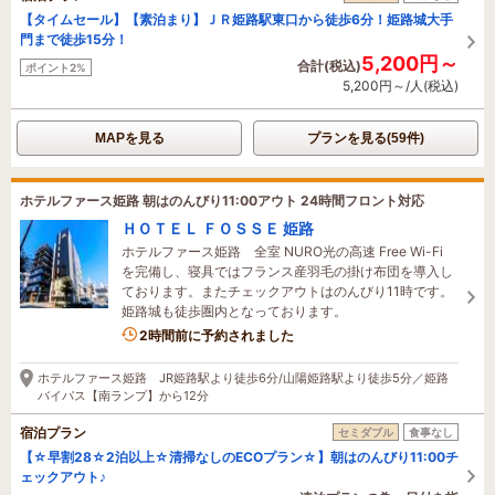
【タイムセール】【素泊まり】ＪＲ姫路駅東口から徒歩6分！姫路城大手
門まで徒歩15分！
5,200円～
合計(税込)
ポイント2%
5,200円～/人(税込)
MAPを見る
プランを見る(59件)
ホテルファース姫路 朝はのんびり11:00アウト 24時間フロント対応
ＨＯＴＥＬ ＦＯＳＳＥ 姫路
ホテルファース姫路 全室 NURO光の高速 Free Wi-Fi
を完備し、寝具ではフランス産羽毛の掛け布団を導入し
ております。またチェックアウトはのんびり11時です。
姫路城も徒歩圏内となっております。
3名がこの宿を見ています
2時間前に予約されました
ホテルファース姫路 JR姫路駅より徒歩6分/山陽姫路駅より徒歩5分／姫路
バイパス【南ランプ】から12分
宿泊プラン
セミダブル
食事なし
【☆早割28☆2泊以上☆清掃なしのECOプラン☆】朝はのんびり11:00チ
ェックアウト♪