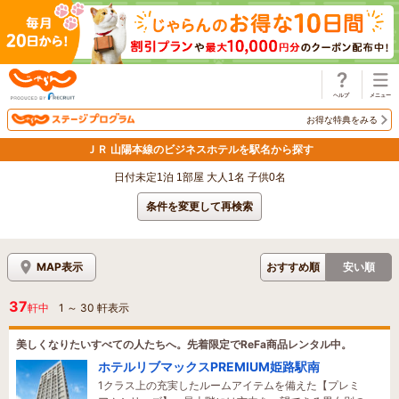
じゃらん
お得な特典をみる
ＪＲ 山陽本線のビジネスホテルを駅名から探す
日付未定1泊 1部屋 大人1名 子供0名
条件を変更して再検索
MAP表示
おすすめ順
安い順
37
軒中
1
～
30
軒表示
美しくなりたいすべての人たちへ。先着限定でReFa商品レンタル中。
ホテルリブマックスPREMIUM姫路駅南
1クラス上の充実したルームアイテムを備えた【プレミ