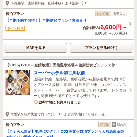
JR姫路駅（山陽新幹線・山陽本線）より徒歩6分！
宿泊プラン
シングル
食事なし
【早期予約でお得！】早期割14プラン / 素泊まり
6,600円～
合計(税込)
ポイントUP
6,600円～/人(税込)
MAPを見る
プランを見る(60件)
【2025/12/01～全館禁煙】天然温泉浴場＆健康朝食ビュッフェ付！
スーパーホテル加古川駅前
山陽新幹線 姫路駅、西明石駅から新快速電車で約10分
とアクセス抜群！ 周辺には飲食店の他、コンビニエンス
ストア・スーパー・百貨店が揃っております。 レンタカ
ーも徒歩1分の場所でとっても便利です♪
3名がこの宿を見ています
2時間前に予約されました
大阪駅から新快速で約５２分。ＪＲ加古川駅南口より徒歩３分。
宿泊プラン
ダブル
朝のみ
【じゃらん限定】地球にやさしくCO2実質ゼロ泊プラン☆天然温泉＆焼
きたてパン朝食ビュッフェ付