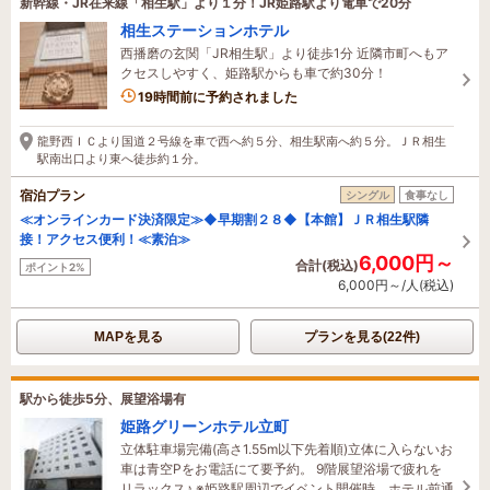
新幹線・JR在来線「相生駅」より１分！JR姫路駅より電車で20分
相生ステーションホテル
西播磨の玄関「JR相生駅」より徒歩1分 近隣市町へもア
クセスしやすく、姫路駅からも車で約30分！
19時間前に予約されました
龍野西ＩＣより国道２号線を車で西へ約５分、相生駅南へ約５分。ＪＲ相生
駅南出口より東へ徒歩約１分。
宿泊プラン
シングル
食事なし
≪オンラインカード決済限定≫◆早期割２８◆【本館】ＪＲ相生駅隣
接！アクセス便利！≪素泊≫
6,000円～
合計(税込)
ポイント2%
6,000円～/人(税込)
MAPを見る
プランを見る(22件)
駅から徒歩5分、展望浴場有
姫路グリーンホテル立町
立体駐車場完備(高さ1.55m以下先着順)立体に入らないお
車は青空Pをお電話にて要予約。 9階展望浴場で疲れを
リラックス♪ ※姫路駅周辺でイベント開催時、ホテル前通