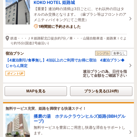
KOKO HOTEL 姫路城
【重要】連泊時の清掃は3日ごとに、それ以外の日はタ
オルのみ交換となります。 （歯ブラシ等はフロントのア
メニティバイキングにてご用意）
2名がこの宿を見ています
1時間前に予約されました
鉄道・・・ＪＲ姫路駅北口徒歩約7分／車・・・山陽自動車道・姫路東ＩＣよ
り約15分(国道2号線沿い)
宿泊プラン
シングル
食事なし
【4連泊割引/食事無し】4泊以上のご利用でお得に宿泊 4連泊プラン◆
じゃらん限定
連泊プランの為、日付を指
ポイントUP
定して金額をご確認下さい
MAPを見る
プランを見る(124件)
無料サービス充実、姫路を満喫する快適ステイ！
播磨の湯 ホテルクラウンヒルズ姫路(BBHグル
ープ)
無料サービスを豊富にご用意し快適な滞在をサポートし
ます。