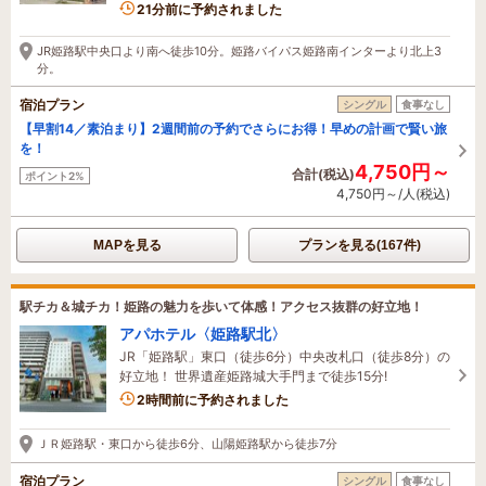
3名がこの宿を見ています
21分前に予約されました
JR姫路駅中央口より南へ徒歩10分。姫路バイパス姫路南インターより北上3
分。
宿泊プラン
シングル
食事なし
【早割14／素泊まり】2週間前の予約でさらにお得！早めの計画で賢い旅
を！
4,750円～
合計(税込)
ポイント2%
4,750円～/人(税込)
MAPを見る
プランを見る(167件)
駅チカ＆城チカ！姫路の魅力を歩いて体感！アクセス抜群の好立地！
アパホテル〈姫路駅北〉
JR「姫路駅」東口（徒歩6分）中央改札口（徒歩8分）の
好立地！ 世界遺産姫路城大手門まで徒歩15分!
1名がこの宿を見ています
2時間前に予約されました
ＪＲ姫路駅・東口から徒歩6分、山陽姫路駅から徒歩7分
宿泊プラン
シングル
食事なし