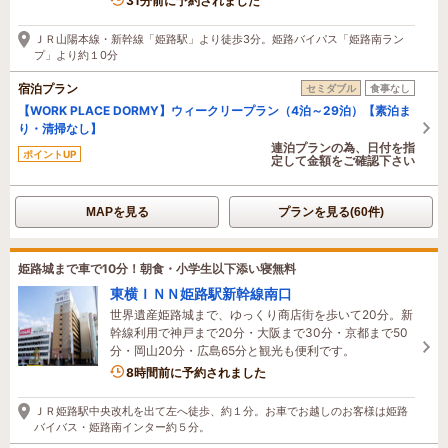
1名がこの宿を見ています
31分前に予約されました
ＪＲ山陽本線・新幹線「姫路駅」より徒歩3分。姫路バイパス「姫路南ラン
プ」より約１0分
宿泊プラン
セミダブル
食事なし
【WORK PLACE DORMY】ウィークリープラン（4泊～29泊）【素泊ま
り・清掃なし】
連泊プランの為、日付を指
ポイントUP
定して金額をご確認下さい
MAPを見る
プランを見る(60件)
姫路城まで車で10分！朝食・小学生以下添い寝無料
東横ＩＮＮ姫路駅新幹線南口
世界遺産姫路城まで、ゆっくり商店街を歩いて20分。新
幹線利用で神戸まで20分・大阪まで30分・京都まで50
分・岡山20分・広島65分と観光も便利です。
8時間前に予約されました
ＪＲ姫路駅中央改札を出て左へ徒歩、約１分。お車でお越しのお客様は姫路
バイバス・姫路南インター約５分。