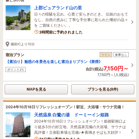
上郡ピュアランド山の里
日々の喧騒を忘れ、心寛ぐ安らぎのとき。 伝統のおもて
なし、自然の恵みに 丁寧な手仕事に彩られた嗜好の品々
を ご賞味ください。。
3時間前に予約されました
備前ICより10分
宿泊プラン
ツイン
食事なし
【素泊り】魅惑の冬景色を楽しむ素泊まりプラン《禁煙》
7,150円～
合計(税込)
ポイント2%
7,150円～/人(税込)
MAPを見る
プランを見る(8件)
2024年10月16日リフレッシュオープン！駅近、大浴場・サウナ完備！
天然温泉 白鷺の湯 ドーミーイン姫路
2024年10月16日リフレッシュオープン！姫路駅南口よ
り徒歩3分の好立地、天然温泉完備の大浴場、サウナは
高評価！立体駐車場も完備♪★夜鳴きそばも大好評！