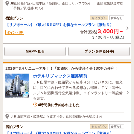
JR山陽新幹線･山陽本線「姫路駅」南口よりバスで5分 山陽電気鉄道本線
「手柄」駅 徒歩 約7分
宿泊プラン
セミダブル
食事なし
【リブ得セール】《最大15％OFF》お得なセールプラン【素泊り】
3,400円～
合計(税込)
ポイントUP
3,400円～/人(税込)
MAPを見る
プランを見る(4件)
2026年3月リニューアル！！「姫路駅」から徒歩４分！駅チカ便利！
ホテルリブマックス姫路駅前
ＪＲ山陽本線・姫路駅から徒歩４分！ビジネスに、観光
に、目的に合わせて選べる多彩なお部屋。ＴＶ・電子レ
ンジ＆加湿機能付空気清浄機、コインランドリー等設備
も充実。
1名がこの宿を見ています
4時間前に予約されました
ＪＲ山陽本線・姫路駅から徒歩４分、山陽姫路駅から徒歩１分
宿泊プラン
セミダブル
食事なし
【リブ得セール】《最大15％OFF》お得なセールプラン【素泊り】