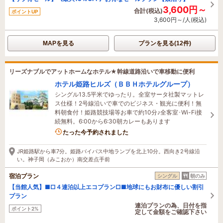
3,600円～
合計(税込)
ポイントUP
3,600円～/人(税込)
MAPを見る
プランを見る(12件)
リーズナブルでアットホームなホテル★幹線道路沿いで車移動に便利
ホテル姫路ヒルズ（ＢＢＨホテルグループ）
シングル13.5平米でゆったり。全室サータ社製マットレ
ス仕様！2号線沿いで車でのビジネス・観光に便利！無
料朝食付！姫路競技場等お車で約10分♪全客室･Wi-Fi接
続無料。6:00から6:30朝カレーもあります
3名がこの宿を見ています
たった今予約されました
JR姫路駅から車7分。姫路バイパス中地ランプを北上10分。西向き2号線沿
い。神子岡（みこおか）南交差点手前
宿泊プラン
シングル
朝のみ
【当館人気】■□４連泊以上エコプラン□■地球にもお財布に優しい割引
プラン
連泊プランの為、日付を指
ポイント2%
定して金額をご確認下さい