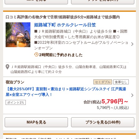
口コミ高評価の名物夕食で舌鼓!姫路駅徒歩5分×姫路城まで徒歩圏内
姫路城下町 ホテルクレール日笠
■ＪＲ姫路駅姫路城口（中央口）より徒歩５分 ■＜国際
大会で特別優秀賞＞した専用農家のお米が満足度◎
■2022年和洋室のコンセプトルームがフルリノベーショ
ンオープン
3名がこの宿を見ています
2時間前に予約されました
ＪＲ姫路駅姫路城口（中央口）徒歩５分、山陽自動車道、山陽姫路東IC又は
山陽姫路西ICより車にて約２０分
宿泊プラン
セミダブル
食事なし
【最大25%OFF】直前割＜素泊まり＞姫路駅近シンプルステイ 江戸風湯
屋×全室エアウィーヴ導入！
5,796円～
合計(税込)
ポイント2%
5,796円～/人(税込)
MAPを見る
プランを見る(146件)