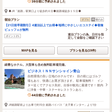
4名がこの宿を見ています
39分前に予約されました
◆JR「姫路」駅東口より徒歩約６分◆姫路城徒歩１５分◆
宿泊プラン
ダブル
朝のみ
【21日前早期割引】4連泊以上でお得◆地球にやさしいエコステイ◆朝食
ビュッフェが無料
連泊プランの為、日付を指
ポイント2%
定して金額をご確認下さい
MAPを見る
プランを見る(19件)
緑豊なホテル。大型車も含め無料駐車場完備。
ビジネスＩＮＮサンシャイン青山
自然環境の良い立地のホテルです♪ 目の前にはゴルフ
場もあり、快適にお寛ぎ頂けます。 駐車場無料！ イン
ター近くでアクセス良好。出張や観光に最適です！ 館内
に洋食・中華・ステーキレストランあり。
3名がこの宿を見ています
44分前に予約されました
JR姫路駅前よりお車で約15分 姫路バイパス「太子東インター」より1分