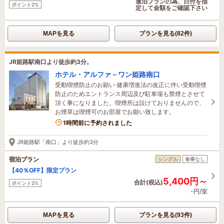
連泊プランの為、日付を指
ポイント2%
定して金額をご確認下さい
MAPを見る
プランを見る(82件)
JR姫路駅南口より徒歩約3分。
ホテル・アルファ－ワン姫路南口
受動喫煙防止のお願い 健康増進法の改正に伴い受動喫煙
防止のためエントランス周辺及び駐車場も禁煙とさせて
頂く事になりました。喫煙所は設けておりませんので、
お煙草は喫煙可のお部屋でお願い致します。
3名がこの宿を見ています
1時間前に予約されました
JR姫路駅「南口」より徒歩約3分
宿泊プラン
シングル
食事なし
【40％OFF】限定プラン
5,400円～
合計(税込)
ポイント2%
-円/室
MAPを見る
プランを見る(93件)