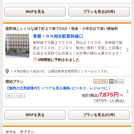
MAPを見る
プランを見る(25件)
龍野城とレトロな城下町まで車で20分！朝食・小学生以下添い寝無料
東横ＩＮＮ相生駅新幹線口
新幹線で大阪まで５５分、岡山まで２０分。在来線で姫
路まで２０分。ビジネス・観光に便利！充実した設備と
心温まる笑顔でお出迎え！お仕事の疲れも癒されます！
1名がこの宿を見ています
3時間前に予約されました
ＪＲ相生駅から徒歩1分。山陽自動車道竜野西インターから１０分。
宿泊プラン
シングル
朝のみ
【無料の元気朝食付】いつでも安心価格♪ビジネス・レジャーに！
7,875円～
合計(税込)
ポイント2%
7,875円～/人(税込)
MAPを見る
プランを見る(21件)
ホテル サフラン