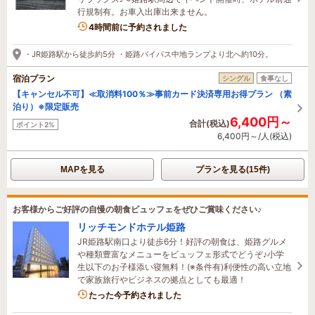
行規制有。お車入出庫出来ません。
1名がこの宿を見ています
4時間前に予約されました
・JR姫路駅から徒歩約5分 ・姫路バイパス中地ランプより北へ約10分。
宿泊プラン
シングル
食事なし
【キャンセル不可】≪取消料100％≫事前カード決済専用お得プラン （素
泊り）※限定販売
6,400円～
合計(税込)
ポイント2%
6,400円～/人(税込)
MAPを見る
プランを見る(15件)
お客様からご好評の自慢の朝食ビュッフェをぜひご賞味ください♪
リッチモンドホテル姫路
JR姫路駅南口より徒歩6分！好評の朝食は、姫路グルメ
や種類豊富なメニューをビュッフェ形式でどうぞ♪小学
生以下のお子様添い寝無料！(※条件有)利便性の高い立地
で家族旅行やビジネスの拠点としても最適！
6名がこの宿を見ています
たった今予約されました