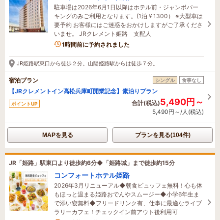
駐車場は2026年6月1日以降はホテル前・ジャンボパー
キングのみご利用となります。(1泊￥1300） ※大型車は
要予約 お客様にはご迷惑をおかけしますがご了承くださ
いませ。 JRクレメント姫路 支配人
1時間前に予約されました
JR姫路駅東口から徒歩２分。山陽姫路駅からは徒歩７分。
宿泊プラン
シングル
食事なし
【JRクレメントイン高松兵庫町開業記念】素泊りプラン
5,490円～
合計(税込)
ポイントUP
5,490円～/人(税込)
MAPを見る
プランを見る(104件)
JR「姫路」駅東口より徒歩約6分◆「姫路城」まで徒歩約15分
コンフォートホテル姫路
2026年3月リニューアル◆朝食ビュッフェ無料！心も体
もほっと温まる姫路おでんやスムージー◆小学6年生ま
で添い寝無料◆フリードリンク有、仕事に最適なライブ
ラリーカフェ！チェックイン前アウト後利用可