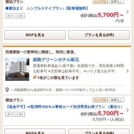
宿泊プラン
シングル
食事なし
■素泊まり シンプルステイプラン♪【駐車場無料】
5,700円～
合計(税込)
ポイント2%
-円/室
MAPを見る
プランを見る(8件)
西播磨随一の繁華街に隣接し、商用に最適。
姫路グリーンホテル坂元
普通車駐車場あり(若干数）先着順です。滞在前後２時間
も駐車可 ※大型車は駐車不可。 ※バイク受入れ不可
1名がこの宿を見ています
・JR姫路駅から徒歩約1５分 ・姫路バイパス中地ランプより北へ約15分
宿泊プラン
シングル
食事なし
【返金不可】≪取消料100％≫事前カード決済専用お得プラン （素泊り）
5,700円～
合計(税込)
ポイント2%
5,700円～/人(税込)
MAPを見る
プランを見る(8件)