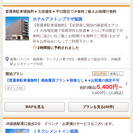
普通車駐車場無料★大浴場有★平日限定で夕食時ご飯＆お味噌汁無料
ホテルアストンプラザ姫路
【普通車駐車場無料】【全部屋に個別の家庭用エアコ
ン】大浴場完備で長期滞在も快適★ さらに平日限定で夕
食時に温かい白ご飯とお味噌汁を無料でご用意♪おかず
等をお持込みになってご利用下さい☆
1名がこの宿を見ています
2時間前に予約されました
姫路バイパス「姫路南」ランプより車で5分・飾磨駅より徒歩10分・JR姫路
駅よりタクシーで10分
宿泊プラン
シングル
食事なし
【普通車駐車場無料】価格重視プラン★朝食なし★※お部屋の指定不可
5,400円～
合計(税込)
ポイント2%
5,400円～/人(税込)
MAPを見る
プランを見る(40件)
JR姫路駅東口徒歩2分 ドリンク・お茶漬けサービスもございます。
ＪＲクレメントイン姫路