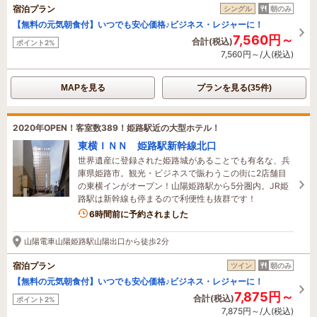
宿泊プラン
シングル
朝のみ
【無料の元気朝食付】いつでも安心価格♪ビジネス・レジャーに！
7,560円～
合計(税込)
ポイント2%
7,560円～/人(税込)
MAPを見る
プランを見る(35件)
2020年OPEN！客室数389！姫路駅近の大型ホテル！
東横ＩＮＮ 姫路駅新幹線北口
世界遺産に登録された姫路城があることでも有名な、兵
庫県姫路市。観光・ビジネスで賑わうこの街に2店舗目
の東横インがオープン！山陽姫路駅から5分圏内。JR姫
路駅は新幹線も停まるので利便性も抜群です！
6時間前に予約されました
山陽電車山陽姫路駅山陽出口から徒歩2分
宿泊プラン
ツイン
朝のみ
【無料の元気朝食付】いつでも安心価格♪ビジネス・レジャーに！
7,875円～
合計(税込)
ポイント2%
7,875円～/人(税込)