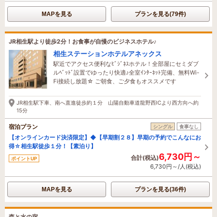
MAPを見る
プランを見る(79件)
JR相生駅より徒歩2分！お食事が自慢のビジネスホテル♪
相生ステーションホテルアネックス
駅近でアクセス便利なﾋﾞｼﾞﾈｽホテル！全部屋にセミダブ
ルﾍﾞｯﾄﾞ設置でゆったり快適♪全室ｲﾝﾀｰﾈｯﾄ完備、無料Wi-
Fi接続し放題☆ ご朝食、ご夕食もオススメです
JR相生駅下車、南へ直進徒歩約１分 山陽自動車道龍野西ICより西方向へ約
15分
宿泊プラン
シングル
食事なし
【オンラインカード決済限定】◆【早期割２８】早期の予約でこんなにお
得☆相生駅徒歩１分！【素泊り】
6,730円～
合計(税込)
ポイントUP
6,730円～/人(税込)
MAPを見る
プランを見る(36件)
森と水の宿