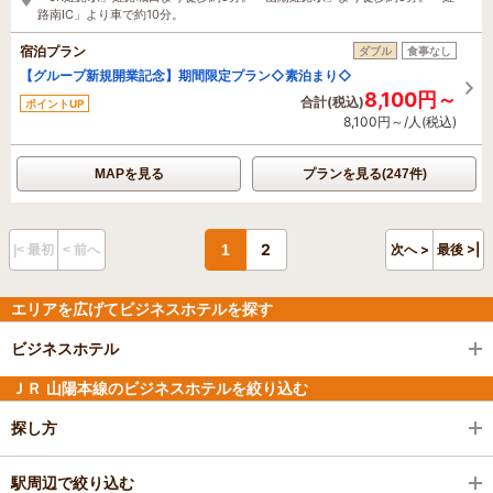
路南IC」より車で約10分。
宿泊プラン
ダブル
食事なし
【グループ新規開業記念】期間限定プラン◇素泊まり◇
8,100円～
合計(税込)
ポイントUP
8,100円～/人(税込)
MAPを見る
プランを見る(247件)
2
1
次へ >
最後 >|
|< 最初
< 前へ
エリアを広げてビジネスホテルを探す
ビジネスホテル
ＪＲ 山陽本線のビジネスホテルを絞り込む
探し方
駅周辺で絞り込む