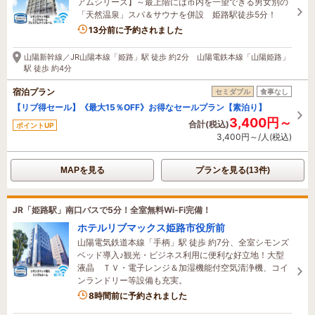
アムシリーズ】～最上階には市内を一望できる男女別の
「天然温泉」スパ＆サウナを併設 姫路駅徒歩5分！
7名がこの宿を見ています
13分前に予約されました
山陽新幹線／JR山陽本線「姫路」駅 徒歩 約2分 山陽電鉄本線「山陽姫路」
駅 徒歩 約4分
宿泊プラン
セミダブル
食事なし
【リブ得セール】《最大15％OFF》お得なセールプラン【素泊り】
3,400円～
合計(税込)
ポイントUP
3,400円～/人(税込)
MAPを見る
プランを見る(13件)
JR「姫路駅」南口バスで5分！全室無料Wi-Fi完備！
ホテルリブマックス姫路市役所前
山陽電気鉄道本線「手柄」駅 徒歩 約7分、全室シモンズ
ベッド導入♪観光・ビジネス利用に便利な好立地！大型
液晶 ＴＶ・電子レンジ＆加湿機能付空気清浄機、コイ
ンランドリー等設備も充実。
8時間前に予約されました