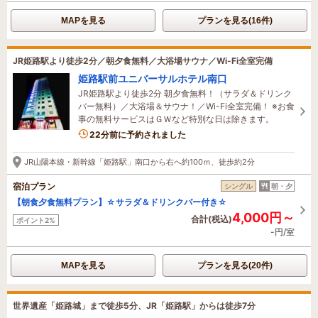
MAPを見る
プランを見る(16件)
JR姫路駅より徒歩2分／朝夕食無料／大浴場サウナ／Wi-Fi全室完備
姫路駅前ユニバーサルホテル南口
JR姫路駅より徒歩2分 朝夕食無料！（サラダ＆ドリンク
バー無料）／大浴場＆サウナ！／Wi-Fi全室完備！ ※お食
事の無料サービスはＧＷなど特別な日は除きます。
10名がこの宿を見ています
22分前に予約されました
JR山陽本線・新幹線「姫路駅」南口から右へ約100ｍ、徒歩約2分
宿泊プラン
シングル
朝・夕
【朝食夕食無料プラン】☆サラダ＆ドリンクバー付き☆
4,000円～
合計(税込)
ポイント2%
-円/室
MAPを見る
プランを見る(20件)
世界遺産「姫路城」まで徒歩5分、JR「姫路駅」からは徒歩7分