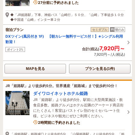
27分前に予約されました
◆「JR姫路駅」下車、神姫バス「山崎行」５０分、「山崎」下車徒歩１０分
◆中国道「山崎」インター車２分
宿泊プラン
セミダブル
朝のみ
DXツイン(風呂付き 1F) 【朝カレー無料サービス付！】※シングル利用
歓迎！
7,920円～
合計(税込)
ポイント2%
7,920円～/人(税込)
MAPを見る
プランを見る(1件)
JR「姫路駅」より徒歩約5分。世界遺産「姫路城」まで徒歩約10分！
ダイワロイネットホテル姫路
JR「姫路駅」より徒歩約5分。駅前に大型商業施設・飲
食店多数。姫路グルメはホテル近隣のアーケード商店街
にたくさん！客室はバストイレ別のセミセパレート仕
様。ビジネスや観光にぜひご利用ください。
1名がこの宿を見ています
2時間前に予約されました
「JR姫路駅」姫路城口より徒歩約5分。「山陽姫路駅」より徒歩約5分。「姫