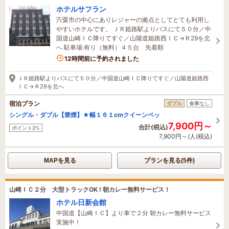
ホテルサフラン
宍粟市の中心にありレジャーの拠点としてとても利用し
やすいホテルです。 ＪＲ姫路駅よりバスにて５０分／中
国道山崎ＩＣ降りてすぐ／山陽道姫路西ＩＣ→Ｒ29を北
へ 駐車場:有り（無料）４５台 先着順
1名がこの宿を見ています
12時間前に予約されました
ＪＲ姫路駅よりバスにて５０分／中国道山崎ＩＣ降りてすぐ／山陽道姫路西
ＩＣ→Ｒ29を北へ
宿泊プラン
ダブル
食事なし
シングル・ダブル【禁煙】★幅１６１cmクイーンベッ
7,900円～
合計(税込)
ポイント2%
7,900円～/人(税込)
MAPを見る
プランを見る(5件)
山崎ＩＣ２分 大型トラックOK ! 朝カレー無料サービス！
ホテル日新会館
中国道【山崎ＩＣ】より車で２分 朝カレー無料サービス
実施中！