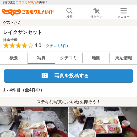
旅に役立つ
口コミ100万件
掲載！
検索
行きたい
メニュー
ゲスト
さん
レイクサンセット
洋食全般
4.0
（
）
クチコミ5件
概要
写真
クチコミ
地図
周辺情報
写真を投稿する
1 - 4件目
（全4件中）
ステキな写真にいいねを押そう！