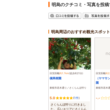
明烏のクチコミ・写真を投稿
明烏周辺のおすすめ観光スポット
目安距離
約1.7km
(徒歩約21分)
目安距離
約2
槇果樹園
（ヤマサ
園
東根市若木通り／さくらんぼ狩り
東根市若木
5.0
-.-
(
1件
)
さくらんぼ狩りに行きまし
た。 広いエリアにさくらん