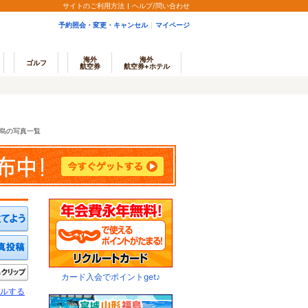
サイトのご利用方法
ヘルプ/問い合わせ
予約照会・変更・キャンセル
マイページ
海外
海外
ゴルフ
航空券
航空券+ホテル
烏の写真一覧
ミを投稿する
写真を投稿する
きたい
クリップ
カード入会でポイントget♪
ルする