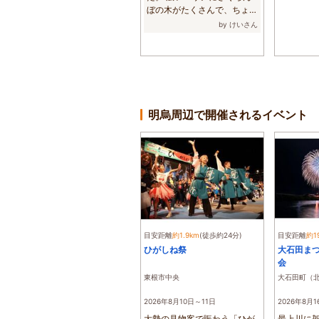
ぼの木がたくさんで、ちょう
ど食べ頃のさく...
by けいさん
明烏周辺で開催されるイベント
目安距離
約1.9km
(徒歩約24分)
目安距離
約1
ひがしね祭
大石田ま
会
東根市中央
大石田町（
2026年8月10日～11日
2026年8月1
大勢の見物客で賑わう「ひが
最上川に