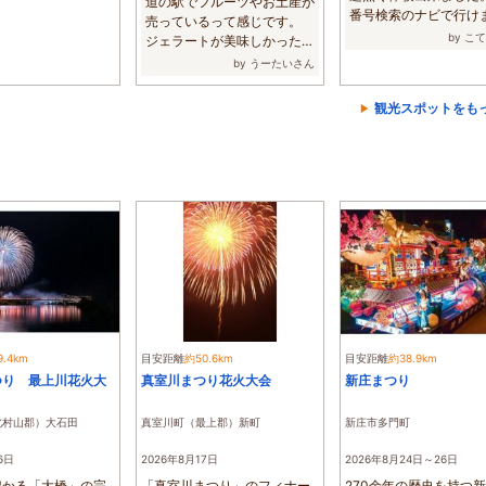
道の駅でフルーツやお土産が
番号検索のナビで行け
売っているって感じです。
た。到着時に駐...
by こ
ジェラートが美味しかった。
値段も安く...
by うーたいさん
観光スポットをも
9.4km
目安距離
約50.6km
目安距離
約38.9km
つり 最上川花火大
真室川まつり花火大会
新庄まつり
北村山郡）大石田
真室川町（最上郡）新町
新庄市多門町
6日
2026年8月17日
2026年8月24日～26日
架かる「大橋」の完
「真室川まつり」のフィナー
270余年の歴史を持つ