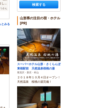
まし
検索する
てつさん
山形県の注目の宿・ホテル
[PR]
っとみる
スーパーホテル山形・さくらんぼ
東根駅前 天然温泉桜桃の湯
尾花沢・新庄・村山
２０１８年１０月４日オープン！
天然温泉 桜桃の湯完備！
新庄ま