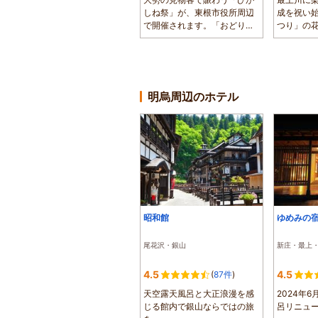
しね祭」が、東根市役所周辺
成を祝い
で開催されます。「おどりの
つり」の
競演」や「激...
河川敷で開催
明烏周辺のホテル
昭和館
ゆめみの宿
尾花沢・銀山
新庄・最上
4.5
4.5
(
87件
)
天空露天風呂と大正浪漫を感
2024年
じる館内で銀山ならではの旅
呂リニュ