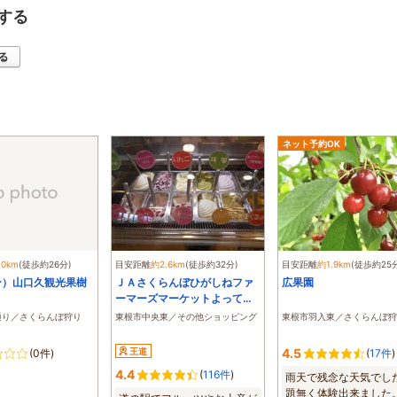
する
ネット予約OK
.0km
(徒歩約26分)
目安距離
約2.6km
(徒歩約32分)
目安距離
約1.9km
(徒歩約25
ン）山口久観光果樹
ＪＡさくらんぼひがしねファ
広果園
ーマーズマーケットよってけ
ポポラ
通り／さくらんぼ狩り
東根市中央東／その他ショッピング
東根市羽入東／さくらんぼ狩
王道
4.5
(0件)
(
17件
)
4.4
(
116件
)
雨天で残念な天気でし
題無く体験出来ました