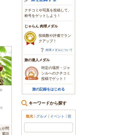
クチコミや写真を投稿して、
称号をゲットしよう！
じゃらん 肉球メダル
投稿数や評価でラン
クアップ！
肉球メダルについて
旅の達人メダル
特定の場所・ジャ
ンルへのクチコミ
投稿でゲット！
旅の記録をはじめる
分)
キーワードから探す
り
観光
グルメ
イベント
宿
たが問
。電話