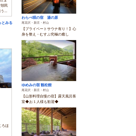
だ領民
願うた
わらべ唄の宿 湯の原
っとみる
尾花沢・新庄・村山
【プライベートサウナ有り！】心
身を整え・むすぶ究極の癒し
ゆめみの宿 観松館
尾花沢・新庄・村山
【山形料理自慢の宿】露天風呂客
室◆お１人様も歓迎◆
ころほ