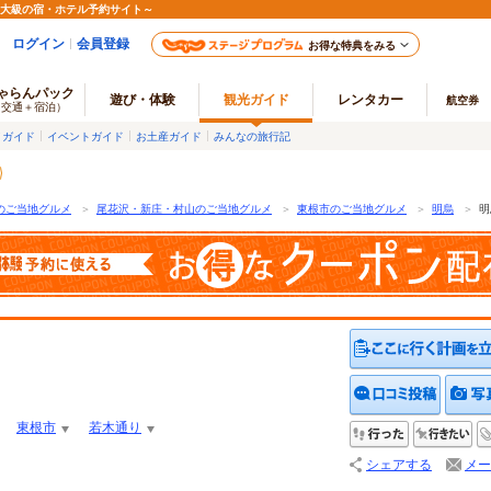
最大級の宿・ホテル予約サイト～
ログイン
会員登録
お得な特典をみる
ゃらんパック
遊び・体験
観光ガイド
レンタカー
航空券
（交通＋宿泊）
メガイド
イベントガイド
お土産ガイド
みんなの旅行記
のご当地グルメ
＞
尾花沢・新庄・村山のご当地グルメ
＞
東根市のご当地グルメ
＞
明烏
＞
明
クチコ
東根市
若木通り
行った
行
シェアする
メー