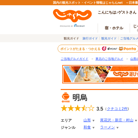
国内の観光スポット・イベント情報はじゃらんnet ～日本
こんにちは♪ゲストさん
じ
宿・ホテル
観光ガイド
旅行ガイド
観光ガイド
ご当地グル
ポイントがたまる・つかえる
ご当地グルメガイド
＞
東北のご当地グルメ
＞
山形
明烏
3.5
（
クチコミ
2
件
)
山形
尾花沢・新庄・村山
エリア
和食
ラーメン
ジャンル