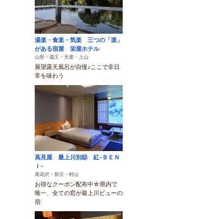
湯楽・食楽・気楽 三つの「楽」
がある宿屋 栄屋ホテル
山形・蔵王・天童・上山
展望露天風呂が自慢♪ここで非日
常を味わう
高見屋 最上川別邸 紅-ＢＥＮ
Ｉ-
尾花沢・新庄・村山
お得なクーポン配布中☆県内で
唯一、全ての窓が最上川ビューの
宿