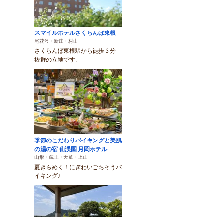
スマイルホテルさくらんぼ東根
尾花沢・新庄・村山
さくらんぼ東根駅から徒歩３分
抜群の立地です。
季節のこだわりバイキングと美肌
の湯の宿 仙渓園 月岡ホテル
山形・蔵王・天童・上山
夏きらめく！にぎわいごちそうバ
イキング♪