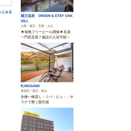
っとみる
蔵王温泉 ONSEN & STAY OAK
HILL
山形・蔵王・天童・上山
★毎晩フリービール開催★名湯
一門高見屋７施設の入浴可能！
R;MOGAMI
尾花沢・新庄・村山
全棟一棟貸し：リバ－ビュ－：サ
ウナで整う贅沢感