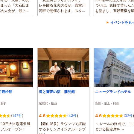
始まった「大石田ま
レを飾る花火大会が、真室川
つりは、飢饉で苦しん
花火大会が、最上川
河畔で開催されます。スター
を励まし、五穀豊穣を
...
マインや尺玉...
め、天満宮で...
イベントをも
 観松館
滝と蕎麦の宿 瀧見館
ニューグランドホテル
・肘折
尾花沢・銀山
新庄・最上・肘折
4.6
4.6
(
147件
)
(
43件
)
(
32件
)
6月10日大浴場露天風
【銀山温泉】ラウンジで堪能
～ レールの終点で、こ
ーアルオープン！
するドリンクインクルーシブ
どける指定席を ～