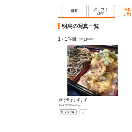
クチコミ
写真
概要
(2件)
(1枚)
明烏の写真一覧
1 - 1件目
（全1件中）
げそ天はまずまず
by
ひげはんさん
いいね
0