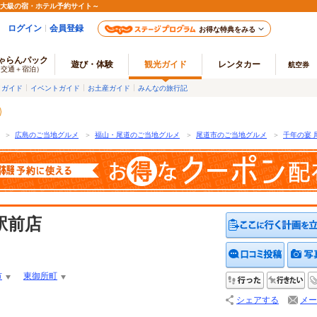
最大級の宿・ホテル予約サイト～
ログイン
会員登録
お得な特典をみる
ゃらんパック
遊び・体験
観光ガイド
レンタカー
航空券
（交通＋宿泊）
メガイド
イベントガイド
お土産ガイド
みんなの旅行記
＞
広島のご当地グルメ
＞
福山・尾道のご当地グルメ
＞
尾道市のご当地グルメ
＞
千年の宴 
駅前店
クチコ
市
東御所町
行った
行
シェアする
メー