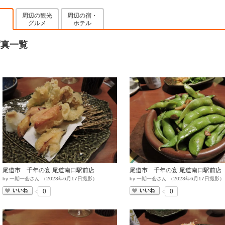
周辺の観光
周辺の宿・
グルメ
ホテル
写真一覧
尾道市 千年の宴 尾道南口駅前店
尾道市 千年の宴 尾道南口駅前店
by
一期一会さん
（
2023
年
6
月
17
日撮影）
by
一期一会さん
（
2023
年
6
月
17
日撮影）
いいね
いいね
0
0