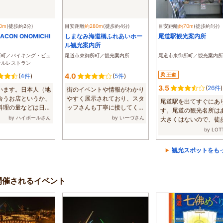
0m
(徒歩約2分)
目安距離
約280m
(徒歩約4分)
目安距離
約70m
(徒歩約1分)
EACON ONOMICHI
しまなみ海道橋ふれあいホー
尾道駅観光案内所
ル観光案内所
所町／バイキング・ビュ
尾道市東御所町／観光案内所
尾道市東御所町／観光案内所
テルレストラン
4.0
王道
(
4件
)
(
5件
)
3.5
(
26件
)
います。日本人（地
街のイベントや情報がわかり
合うお店というか、
やすく展示されており、スタ
尾道駅を出てすぐにあ
料理の量などは日本
ッフさんも丁寧に接してくれ
す。尾道の観光名所は
...
ていい時間を...
by ハイボールさん
by いーづさん
大きくはないので、徒
転車で回れるた...
by LO
観光スポットをも
開催されるイベント