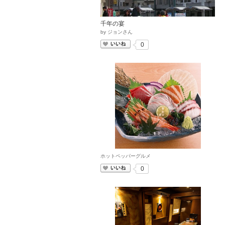
千年の宴
by
ジョンさん
いいね
0
ホットペッパーグルメ
いいね
0