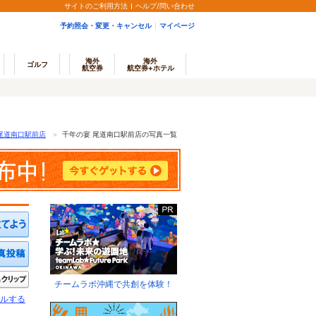
サイトのご利用方法
ヘルプ/問い合わせ
予約照会・変更・キャンセル
マイページ
海外
海外
ゴルフ
航空券
航空券+ホテル
尾道南口駅前店
＞
千年の宴 尾道南口駅前店の写真一覧
ミを投稿する
写真を投稿する
きたい
クリップ
チームラボ沖縄で共創を体験！
ルする