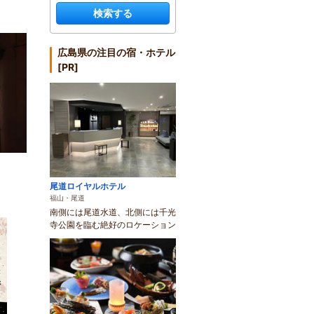
検索する
広島県の注目の宿・ホテル
[PR]
尾道ロイヤルホテル
福山・尾道
南側には尾道水道、北側には千光
寺公園を臨む絶好のロケーション