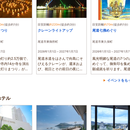
0m
(徒歩約1分)
目安距離
約220m
(徒歩約3分)
目安距離
約70m
(徒歩約1分)
まつり
クレーンライトアップ
尾道七佛めぐり
所町
尾道市東御所町
尾道市東久保町
17日
2026年1月1日～2027年1月7日
2026年1月1日～2027年1月
灯り約2.5万個で、
尾道水道をはさんで向島にそ
風光明媚な尾道の7つの
市内14か寺を演出
びえるクレーンが、週末およ
めぐって、御朱印を集
道灯りまつり」が開
び、祝日とその前日の夜に、
願成就を祈ります。尾
..
青、黄、緑、...
い坂道や石...
イベントをも
ホテル