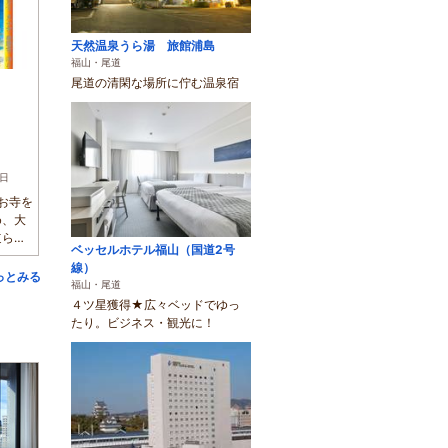
天然温泉うら湯 旅館浦島
福山・尾道
尾道の清閑な場所に佇む温泉宿
7日
お寺を
め、大
道らし
ベッセルホテル福山（国道2号
線）
っとみる
福山・尾道
４ツ星獲得★広々ベッドでゆっ
たり。ビジネス・観光に！