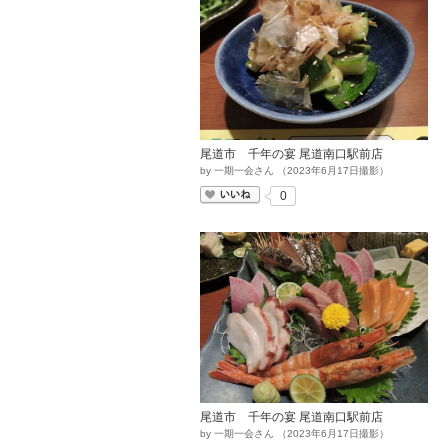
尾道市 千年の宴 尾道南口駅前店
by
一期一会さん
（
2023
年
6
月
17
日撮影）
いいね
0
尾道市 千年の宴 尾道南口駅前店
by
一期一会さん
（
2023
年
6
月
17
日撮影）