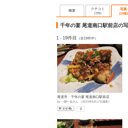
クチコミ
写真
概要
(7件)
(19枚)
千年の宴 尾道南口駅前店の
1 - 19件目
（全19件中）
尾道市 千年の宴 尾道南口駅前店
by
一期一会さん
（
2023
年
6
月
17
日撮影）
いいね
0