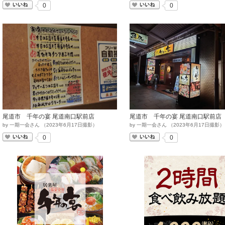
いいね
いいね
0
0
尾道市 千年の宴 尾道南口駅前店
尾道市 千年の宴 尾道南口駅前店
by
一期一会さん
（
2023
年
6
月
17
日撮影）
by
一期一会さん
（
2023
年
6
月
17
日撮影）
いいね
いいね
0
0