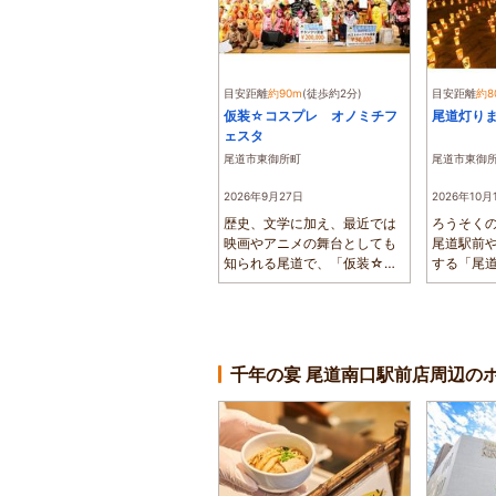
目安距離
約90m
(徒歩約2分)
目安距離
約8
仮装☆コスプレ オノミチフ
尾道灯り
ェスタ
尾道市東御所町
尾道市東御
2026年9月27日
2026年10月
歴史、文学に加え、最近では
ろうそくの
映画やアニメの舞台としても
尾道駅前や
知られる尾道で、「仮装☆コ
する「尾
スプレ オノ...
催されます.
千年の宴 尾道南口駅前店周辺の