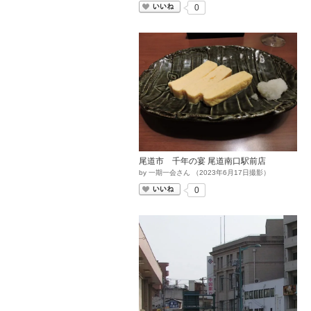
いいね
0
尾道市 千年の宴 尾道南口駅前店
by
一期一会さん
（
2023
年
6
月
17
日撮影）
いいね
0