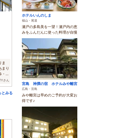
ホテルいんのしま
福山・尾道
瀬戸の多島美を一望！瀬戸内の恵
みをふんだんに使った料理が自慢
りま
あまり
歩・自
TTYさん
宮島 神撰の宿 ホテルみや離宮
広島・宮島
っとみる
みや離宮は早めのご予約が大変お
得です♪