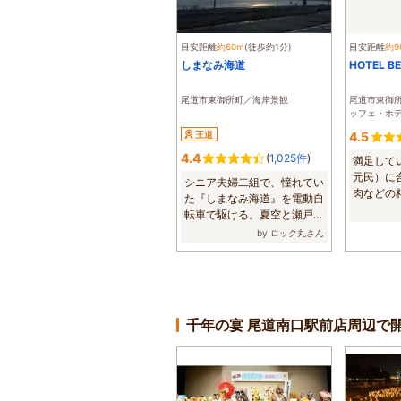
目安距離
約60m
(徒歩約1分)
目安距離
約9
しまなみ海道
HOTEL B
尾道市東御所町／海岸景観
尾道市東御
ッフェ・ホ
王道
4.5
4.4
(
1,025件
)
満足して
元民）に
シニア夫婦二組で、憧れてい
肉などの
た『しまなみ海道』を電動自
人向けかなと
転車で駆ける。夏空と瀬戸内
海の島々を眺...
by ロック丸さん
千年の宴 尾道南口駅前店周辺で