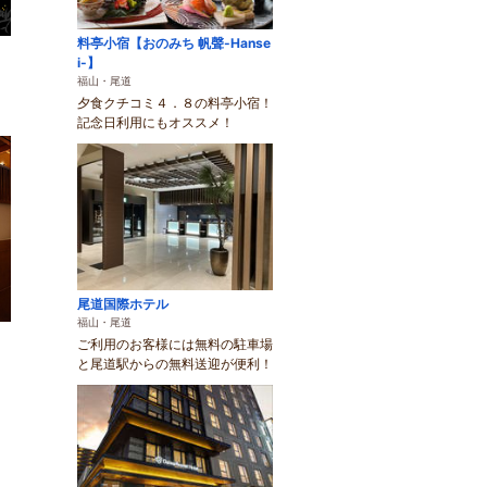
料亭小宿【おのみち 帆聲-Hanse
i-】
福山・尾道
夕食クチコミ４．８の料亭小宿！
記念日利用にもオススメ！
尾道国際ホテル
福山・尾道
ご利用のお客様には無料の駐車場
と尾道駅からの無料送迎が便利！