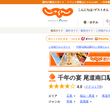
国内の観光スポット・イベント情報はじゃらんnet ～日本
こんにちは♪ゲストさん
じ
宿・ホテル
観光ガイド
旅行ガイド
観光ガイド
ご当地グル
ポイントがたまる・つかえる
ご当地グルメガイド
＞
中国(山陰山陽)のご当地グルメ
千年の宴 尾道南口
4.0
（
クチコミ
7
件
)
広島
福山・尾道
尾道
エリア
和食
居酒屋
ジャンル