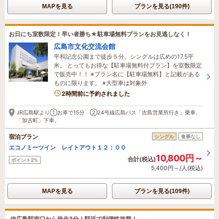
MAPを見る
プランを見る(190件)
お日にち室数限定！早い者勝ち★駐車場無料プランをお見逃しなく！
広島市文化交流会館
平和記念公園まで徒歩５分。シングルは広めの17.5平
米。 とってもお得な【駐車場無料付プラン】を室数限定
で販売中！！ ※プラン名に【駐車場無料】と記載がある
ものに限ります。 ※大型車は対象外
2時間前に予約されました
JR広島駅より①お車で15分 ②24号線広島バス「吉島営業所行き」乗車、
「加古町」下車。
宿泊プラン
シングル
食事なし
エコノミーツイン レイトアウト１２：００
10,800円～
合計(税込)
ポイント2%
5,400円～/人(税込)
MAPを見る
プランを見る(109件)
JR広島駅南口から徒歩3分！駅近で利便性抜群！