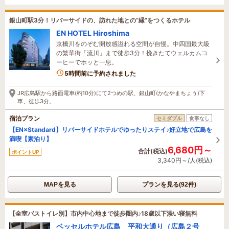
銀山町駅3分！リバーサイドの、訪れた地との“縁”をつくるホテル
EN HOTEL Hiroshima
京橋川をのぞむ開放感溢れる空間が自慢。中四国最大級
の繁華街「流川」まで徒歩3分！挽きたてウェルカムコ
ーヒーでホッと一息。
9名がこの宿を見ています
5時間前に予約されました
JR広島駅から路面電車(約10分)にて2つめの駅、銀山町(かなやまちょう)下
車、徒歩3分。
宿泊プラン
セミダブル
食事なし
【EN×Standard】リバーサイドホテルでゆったりステイ♪好立地で広島を
満喫【素泊り】
6,680円～
合計(税込)
ポイントUP
3,340円～/人(税込)
MAPを見る
プランを見る(92件)
【全室バストイレ別】市内中心地まで徒歩圏内♪18歳以下添い寝無料
ベッセルホテル広島 平和大通り（広島２号