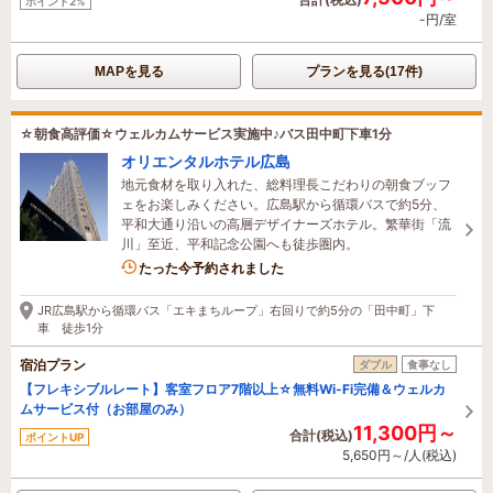
ポイント2%
-円/室
MAPを見る
プランを見る(17件)
☆朝食高評価☆ウェルカムサービス実施中♪バス田中町下車1分
オリエンタルホテル広島
地元食材を取り入れた、総料理長こだわりの朝食ブッフ
ェをお楽しみください。広島駅から循環バスで約5分、
平和大通り沿いの高層デザイナーズホテル。繁華街「流
川」至近、平和記念公園へも徒歩圏内。
3名がこの宿を見ています
たった今予約されました
JR広島駅から循環バス「エキまちループ」右回りで約5分の「田中町」下
車 徒歩1分
宿泊プラン
ダブル
食事なし
【フレキシブルレート】客室フロア7階以上☆無料Wi-Fi完備＆ウェルカ
ムサービス付（お部屋のみ）
11,300円～
合計(税込)
ポイントUP
5,650円～/人(税込)