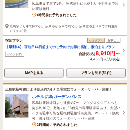
広島港まで車で5分。 家族旅行にも嬉しい小学生まで添
い寝は無料！
1名がこの宿を見ています
1時間前に予約されました
広島駅より車で約15分。広島港から車で約5分。広島空港より車で有料道路
にて約40分。
宿泊プラン
セミダブル
食事なし
【早割14】 宿泊日14日前までのご予約でお得に宿泊、素泊まりプラン
8,910円～
合計(税込)
ポイント2%
4,455円～/人(税込)
MAPを見る
プランを見る(51件)
広島駅新幹線口より徒歩約7分★全客室にウォーターサーバー完備！
ホテル 広島ガーデンパレス
広島駅新幹線口より徒歩約7分、マツダスタジアムへも
徒歩約10分。敷地内に38台分の専用駐車場あり。大型バ
イクも駐車可能な屋根付駐輪場も完備。Ｗｉ－Ｆｉ接続
可 温冷対応のウォーターサーバー完備
1名がこの宿を見ています