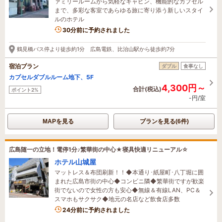
ァミリールームから気軽なキャビン、機能的なカプセル
まで、多彩な客室であらゆる旅に寄り添う新しいスタイ
ルのホテル
4名がこの宿を見ています
30分前に予約されました
鶴見橋バス停より徒歩約1分 広島電鉄、比治山駅から徒歩約7分
宿泊プラン
ダブル
食事なし
カプセルダブルルーム地下、5F
4,300円～
合計(税込)
ポイント2%
-円/室
MAPを見る
プランを見る(6件)
広島随一の立地！電停1分♪繁華街の中心★寝具快適リニューアル☆
ホテル山城屋
マットレス＆布団刷新！！◆本通り･紙屋町･八丁堀に囲
まれた広島市街の中心◆コンビニ隣◆繁華街ですが歓楽
街でないので女性の方も安心◆無線＆有線LAN、PC＆
スマホもサクサク◆地元の名店など飲食店多数
2名がこの宿を見ています
24分前に予約されました