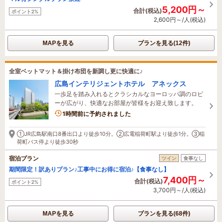
5,200円～
合計(税込)
ポイント2%
2,600円～/人(税込)
MAPを見る
プランを見る(12件)
全室ベットマット＆掛け布団を新調し更に快適に♪
広島インテリジェントホテル アネックス
一歩足を踏み入れるとクラシカルなヨーロッパ調のロビ
ーが広がり、快適なお部屋が皆様をお迎え致します。
3名がこの宿を見ています
1時間前に予約されました
①JR広島駅南口8番出口より徒歩10分。②広電稲荷町駅より徒歩1分。③稲
荷町バス停より徒歩30秒
宿泊プラン
ツイン
食事なし
期間限定！訳ありプラン♪工事中にお得に宿泊♪【食事なし】
7,400円～
合計(税込)
ポイント2%
3,700円～/人(税込)
MAPを見る
プランを見る(68件)