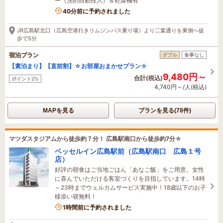
ー（洗剤自動投入）＆乾燥機有
4名がこの宿を見ています
40分前に予約されました
JR広島駅北口（広島空港行きリムジンバス乗り場）より二葉通りを東側へ徒
歩で5分
宿泊プラン
ダブル
食事なし
【素泊まり】【直前割】☆お部屋おまかせプラン☆
9,480円～
合計(税込)
ポイント2%
4,740円～/人(税込)
MAPを見る
プランを見る(78件)
マツダスタジアムから徒歩約７分！ 広島駅南口から徒歩約7分☆
ベッセルイン広島駅前（広島駅南口 広島１号
店）
好評の朝食はご当地ごはん「あなご飯」をご用意。女性
に喜んでいただける客室づくりを目指しています。14時
～23時までウェルカムサービス実施中！18歳以下のお子
様添い寝無料！
4名がこの宿を見ています
1時間前に予約されました