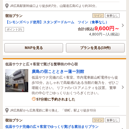
2時間前に予約されました
JR広島駅新幹線口より徒歩約7分。山陽道広島ICより約30分。
宿泊プラン
ツイン
食事なし
【シモンズベッド使用】スタンダードルーム ツイン（食事なし）
9,600円～
合計(税込)
ポイント2%
4,800円～/人(税込)
MAPを見る
プランを見る(19件)
低温サウナと広々客室で寛げる繁華街の中心宿
廣島の宿ことときー蓮ー別館
低温サウナ完備の広々客室。市内電車銀山町電停から徒
歩10分。おしゃれで高級感のある当館の魅力を、ぜひご
堪能ください。 リファのバスアメニティを設置。 繁華
街の中心でごゆっくりおくつろぎください。
1名がこの宿を見ています
57分前に予約されました
JR広島駅から広島電鉄に乗り換え、「胡町」駅より徒歩10分
宿泊プラン
ツイン
食事なし
低温サウナ完備の広々客室でゆっくり寛げる素泊まりプラン