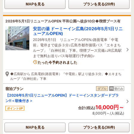
MAPを見る
プランを見る(20件)
2026年5月1日リニューアルOPEN 平和公園へ徒歩10分◆喫煙ブース有
安芸の湯 ドーミーイン広島(2026年5月1日リニ
ューアルOPEN)
2026年5月1日 リニューアルOPEN♪路面電車「中電
前」電停まで徒歩３分♪広島市都市循環バス「エキまち
ループ」「白神社前」下車。喫煙ブース完備♪JR広島駅
まで無料お送りバス毎朝運行(予約制)♪
2名がこの宿を見ています
たった今予約されました
◆広島駅から 広島電鉄(路面電車）『中電前』駅より徒歩３分。◆エキまち
ループ『白神社前』下車
宿泊プラン
ダブル
朝のみ
【2026年5月1日リニューアルOPEN】ドーミーインスタンダードプラ
ン!!＜朝食付き＞
16,000円～
合計(税込)
ポイントUP
8,000円～/人(税込)
MAPを見る
プランを見る(36件)