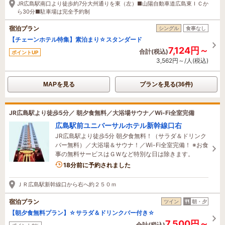
JR広島駅南口より徒歩約7分大州通りを東（左）■山陽自動車道広島東ＩＣか
ら30分■駐車場は完全予約制
宿泊プラン
シングル
食事なし
【チェーンホテル特集】素泊まり☆スタンダード
7,124円～
合計(税込)
ポイントUP
3,562円～/人(税込)
MAPを見る
プランを見る(36件)
JR広島駅より徒歩5分／ 朝夕食無料／大浴場サウナ／Wi-Fi全室完備
広島駅前ユニバーサルホテル新幹線口右
JR広島駅より徒歩5分 朝夕食無料！（サラダ＆ドリンク
バー無料）／大浴場＆サウナ！／Wi-Fi全室完備！ ※お食
事の無料サービスはＧＷなど特別な日は除きます。
3名がこの宿を見ています
18分前に予約されました
ＪＲ広島駅新幹線口から右へ約２５０ｍ
宿泊プラン
ツイン
朝・夕
【朝夕食無料プラン】☆サラダ＆ドリンクバー付き☆
7,500円～
合計(税込)