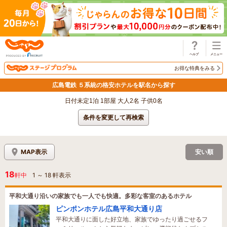
じゃらん
お得な特典をみる
広島電鉄 ５系統の格安ホテルを駅名から探す
日付未定1泊 1部屋 大人2名 子供0名
条件を変更して再検索
MAP表示
安い順
18
軒中
1
～
18
軒表示
平和大通り沿いの家族でも一人でも快適。多彩な客室のあるホテル
ピンポンホテル広島平和大通り店
平和大通りに面した好立地、家族でゆったり過ごせるフ