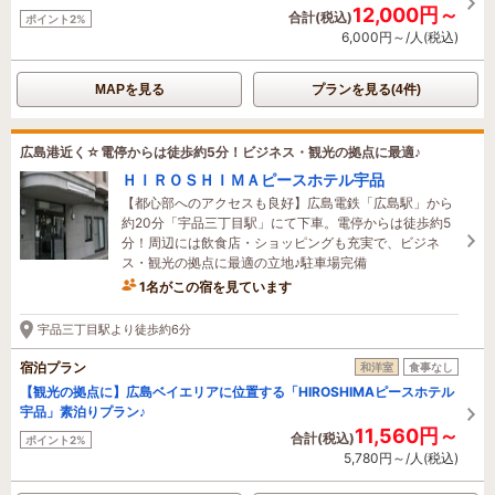
12,000円～
合計(税込)
ポイント2%
6,000円～/人(税込)
MAPを見る
プランを見る(4件)
広島港近く☆電停からは徒歩約5分！ビジネス・観光の拠点に最適♪
ＨＩＲＯＳＨＩＭＡピースホテル宇品
【都心部へのアクセスも良好】広島電鉄「広島駅」から
約20分「宇品三丁目駅」にて下車。電停からは徒歩約5
分！周辺には飲食店・ショッピングも充実で、ビジネ
ス・観光の拠点に最適の立地♪駐車場完備
1名がこの宿を見ています
宇品三丁目駅より徒歩約6分
宿泊プラン
和洋室
食事なし
【観光の拠点に】広島ベイエリアに位置する「HIROSHIMAピースホテル
宇品」素泊りプラン♪
11,560円～
合計(税込)
ポイント2%
5,780円～/人(税込)