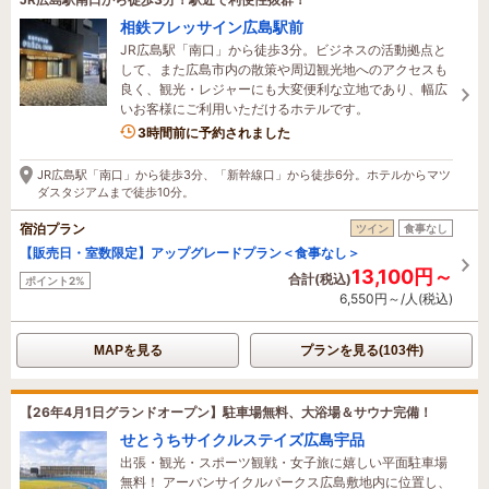
相鉄フレッサイン広島駅前
JR広島駅「南口」から徒歩3分。ビジネスの活動拠点と
して、また広島市内の散策や周辺観光地へのアクセスも
良く、観光・レジャーにも大変便利な立地であり、幅広
いお客様にご利用いただけるホテルです。
3時間前に予約されました
JR広島駅「南口」から徒歩3分、「新幹線口」から徒歩6分。ホテルからマツ
ダスタジアムまで徒歩10分。
宿泊プラン
ツイン
食事なし
【販売日・室数限定】アップグレードプラン＜食事なし＞
13,100円～
合計(税込)
ポイント2%
6,550円～/人(税込)
MAPを見る
プランを見る(103件)
【26年4月1日グランドオープン】駐車場無料、大浴場＆サウナ完備！
せとうちサイクルステイズ広島宇品
出張・観光・スポーツ観戦・女子旅に嬉しい平面駐車場
無料！ アーバンサイクルパークス広島敷地内に位置し、