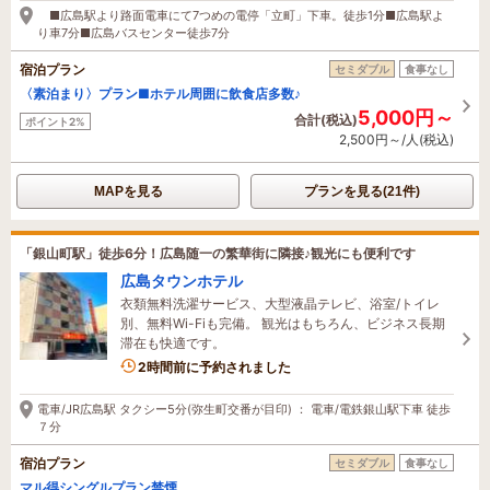
■広島駅より路面電車にて7つめの電停「立町」下車。徒歩1分■広島駅よ
り車7分■広島バスセンター徒歩7分
宿泊プラン
セミダブル
食事なし
〈素泊まり〉プラン■ホテル周囲に飲食店多数♪
5,000円～
合計(税込)
ポイント2%
2,500円～/人(税込)
MAPを見る
プランを見る(21件)
「銀山町駅」徒歩6分！広島随一の繁華街に隣接♪観光にも便利です
広島タウンホテル
衣類無料洗濯サービス、大型液晶テレビ、浴室/トイレ
別、無料Wi-Fiも完備。 観光はもちろん、ビジネス長期
滞在も快適です。
1名がこの宿を見ています
2時間前に予約されました
電車/JR広島駅 タクシー5分(弥生町交番が目印) ： 電車/電鉄銀山駅下車 徒歩
７分
宿泊プラン
セミダブル
食事なし
マル得シングルプラン禁煙