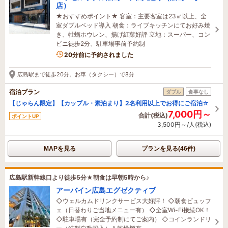
店）
★おすすめポイント★ 客室：主要客室は23㎡以上、全
室ダブルベッド導入 朝食：ライブキッチンにてお好み焼
き、牡蛎ホウレン、揚げ紅葉好評 立地：スーパー、コン
ビニ徒歩2分、駐車場事前予約制
10名がこの宿を見ています
20分前に予約されました
広島駅まで徒歩20分。お車（タクシー）で8分
宿泊プラン
ダブル
食事なし
【じゃらん限定】【カップル・素泊まり】2名利用以上でお得にご宿泊☆
7,000円～
合計(税込)
ポイントUP
3,500円～/人(税込)
MAPを見る
プランを見る(46件)
広島駅新幹線口より徒歩5分★朝食は早朝5時から♪
アーバイン広島エグゼクティブ
◇ウェルカムドリンクサービス大好評！ ◇朝食ビュッフ
ェ（日替わりご当地メニュー有） ◇全室Wi-Fi接続OK！
◇駐車場有（完全予約制にてご案内） ◇コインランドリ