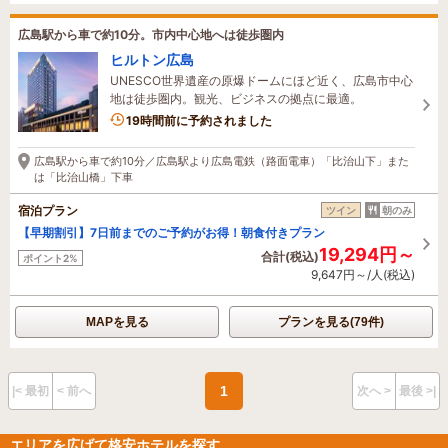
広島駅から車で約10分。市内中心地へは徒歩圏内
ヒルトン広島
UNESCO世界遺産の原爆ドームにほど近く、広島市中心
地は徒歩圏内。観光、ビジネスの拠点に最適。
2名がこの宿を見ています
19時間前に予約されました
広島駅から車で約10分／広島駅より広島電鉄（路面電車）「比治山下」また
は「比治山橋」下車
宿泊プラン
ツイン
朝のみ
【早期割引】7日前までのご予約がお得！朝食付きプラン
19,294円～
合計(税込)
ポイント2%
9,647円～/人(税込)
MAPを見る
プランを見る(79件)
1
|< 最初
< 前へ
次へ >
最後 >|
エリアを広げて格安ホテルを探す